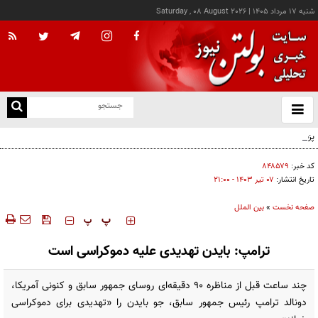
شنبه ۱۷ مرداد ۱۴۰۵
|
Saturday , 08 August 2026
از
و
ته
پزشکیان: خدمت بی‌منت و مشارکت مردمی، پایه حل مشکلات کشور است
ن
نو
کد خبر:
۸۴۸۵۷۹
تاریخ انتشار:
۰۷ تير ۱۴۰۳ - ۲۱:۰۰
صفحه نخست
»
بین الملل
‍‍‍ پ
پ
ترامپ: بایدن تهدیدی علیه دموکراسی است
چند ساعت قبل از مناظره 90 دقیقه‌ای روسای جمهور سابق و کنونی آمریکا،
دونالد ترامپ رئیس جمهور سابق، جو بایدن را «تهدیدی برای دموکراسی