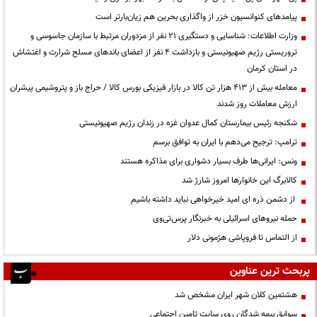
پیامدهای کنوانسیون خزر از واگذاری بحرین هم زیان‌بارتر است
وزارت اطلاعات: شناسایی و دستگیری ۲۱ نفر از مزدوران مرتبط با سازمان جاسوسی و
تروریستی رژیم صهیونیستی و بازداشت ۴ نفر از اعضای باندهای مسلح شرارت و اغتشاش
در استان کرمان
معامله بیش از ۴۱۳ هزار تن کالا در بازار فیزیکی بورس کالا / حراج باز و پتروشیمی پیشران
ارزش معاملات روز شدند
شکنجه رئیس بیمارستان کمال عدوان غزه در زندان رژیم صهیونیستی
ترامپ: ترجیح می‌دهم با ایران به توافق برسم
ونس: ایرانی‌ها طرف بسیار دشواری برای مذاکره هستند
کالابرگ این خانوارها امروز شارژ شد
از دشمن ذره ای امید خیرخواهی نباید داشته باشیم
حمله نیروهای اسرائیلی به خبرنگار پرس‌تی‌وی
از التماس تا فروپاشی هژمونی دلار
پربحث ترین عناوین
هشتمین کلان شهر ایران مشخص شد
سوابق بیمه شدگان روی سایت تامین اجتماعی