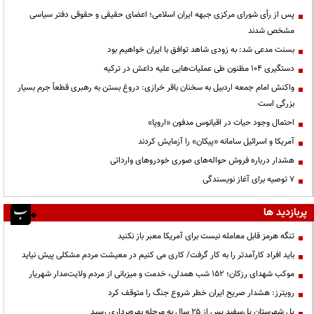
پس از رأی شورای مرکزی جبهه ایران اسلامی؛ اعضای حقیقی و حقوقی دفتر سیاسی
مشخص شدند
بسنت مدعی شد: به زودی شاهد توافق با ایران خواهیم بود
دستگیری ۱۰۴ مظنون طی عملیات‌هایی علیه داعش در ترکیه
واکنش امام جمعه اردبیل به سخنان باقر خرازی: دروغ بستن به رهبری قطعاً جرم بسیار
بزرگی است
احتمال وجود حیات در اقیانوس مدفون «اروپا»
آمریکا و اسرائیل سامانه «پیکان» را آزمایش کردند
هشدار درباره فروش حواله‌های صوری خودروهای وارداتی
۷ توصیه برای آغاز نویسندگی
پربازدید ها
تنگه هرمز قابل معامله نیست برای آمریکا معبر باز نکنید
باید افراد کارآمدتر را به کار گرفت/ کاری می کنیم در معیشت مردم مشکلی پیش نیاید
موکب شهدای رزکان؛ ۱۵۲ شب همدلی، خدمت و میزبانی از مردم ولایت‌مدار شهریار
رویترز: هشدار صریح ایران خطر شروع جنگ را متوقف کرد
پل شهرستان پل‌سفید پس از ۲۵ سال به مرحله بهره‌برداری رسید