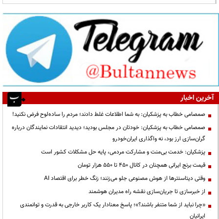
آخرین اخبار
صمصامی خطاب به پزشکیان: به شما اطلاعات غلط دادند؛ مردم را ساده‌لوح فرض نکنید!
صمصامی خطاب به پزشکیان: خودتان در مجلس بودید؛ دیدید انتقادات نمایندگان درباره
گران‌سازی ارز بود، نه واگذاری ایران‌خودرو
پزشکیان: خدمت بی‌منت و مشارکت مردمی، پایه حل مشکلات کشور است
قیمت‌ برنج ایرانی همچنان در کانال ۴۵۰ تا ۵۵۰ هزار تومان
وقتی دیتاسنترها از هوش مصنوعی جلو می‌زنند؛ زنگ خطر برای اقتصاد AI
از خبرسازی تا جریان‌سازی نقشه راه مدیران هوشمند
«چرا نباید از شما متنفر باشند؟»؛ پاسخ معنادار یک کاربر خارجی به قدرت و توانمندی
ایرانیان