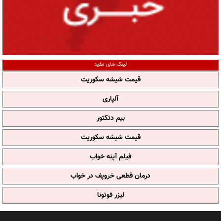
لینک های مفید
قیمت شیشه سکوریت
آلپاری
بیم دتکتور
قیمت شیشه سکوریت
فیلم آپنه خواب
درمان قطعی خروپف در خواب
لیزر فوتونا