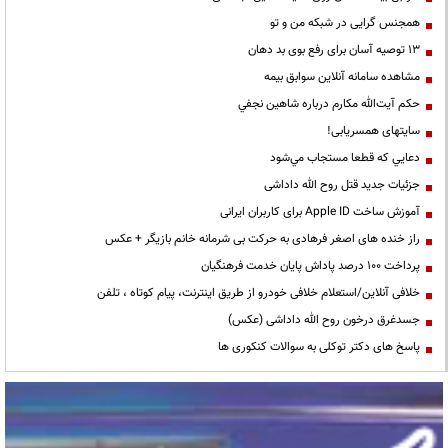
همجنس گرایی در شبکه من و تو
13 توصیه آسان برای رفع بوی بد دهان
مشاهده سامانه آنلاين سوابق بیمه
حكم آيت‌الله مكارم درباره شاهين نجفي
سایتهای همسریابی!
دعايي كه قطعا مستجاب مي‌شود
جزئیات جدید قتل روح الله داداشی
آموزش ساخت Apple ID برای کاربران ایرانی
راز خنده های اصغر فرهادی به حرکت بی شرمانه خانم بازیگر + عکس
پرداخت ۱۰۰ درصد پاداش پایان خدمت فرهنگیان
خلافی آنلاین/استعلام خلافی خودرو از طریق اینترنت، پیام کوتاه ، تلفن
جسدغرق درخون روح الله داداشی (عکس)
پاسخ های دکتر توکلی به سوالات کنکوری ها