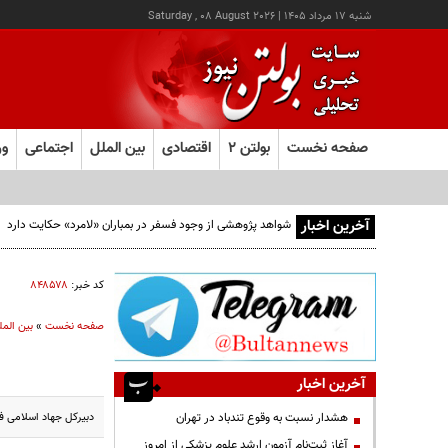
شنبه ۱۷ مرداد ۱۴۰۵
|
Saturday , 08 August 2026
صفحه نخست
بولتن ۲
اقتصادی
بین الملل
اجتماعی
ور
آخرین اخبار
شواهد پژوهشی از وجود فسفر در بمباران «لامرد» حکایت دارد
کد خبر:
۸۴۸۵۷۸
صفحه نخست
»
بین المل
آخرین اخبار
دبیرکل جهاد اسلامی ف
هشدار نسبت به وقوع تندباد در تهران
آغاز ثبت‌نام آزمون ارشد علوم پزشکی از امروز