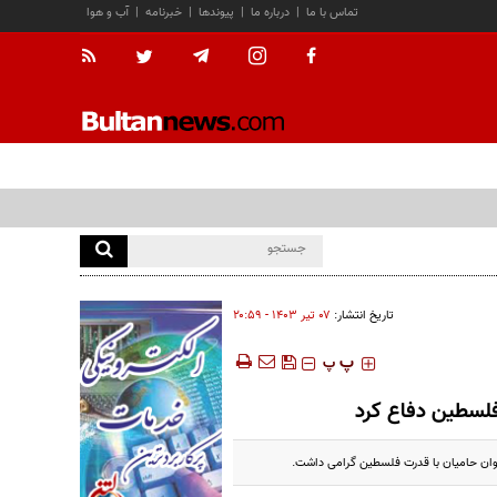
تماس با ما
|
درباره ما
|
پیوندها
|
خبرنامه
|
آب و هوا
تاریخ انتشار:
۰۷ تير ۱۴۰۳ - ۲۰:۵۹
‍‍‍ پ
پ
فلسطین دفاع کرد
وان حامیان با قدرت فلسطین گرامی داشت.