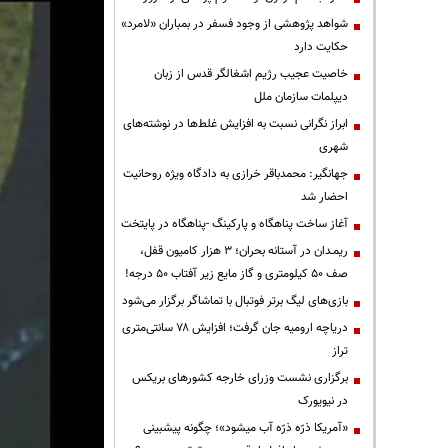
شواهد پژوهشی از وجود فسفر در بمباران «لامرد»
حکایت دارد
خاصیت عجیب رژیم اشغالگر قدس از زبان
دیپلمات سازمان ملل
ابراز نگرانی نسبت به افزایش غلط‌ها در نوشته‌های
شهری
جهانگیر: محمدباقر خرازی به دادگاه ویژه روحانیت
احضار شد
آغاز ساخت پناهگاه و پارکینگ -پناهگاه در پایتخت
ریمـدان در آستانه بحران؛ ۳ هزار کامیون قفل،
صف ۵۰ کیلومتری و گاز مایع زیر آفتاب ۵۰ درجه!
بازی‌های لیگ برتر فوتبال با تماشاگر برگزار می‌شود
دریاچه ارومیه جان گرفت؛ افزایش ۷۸ سانتی‌متری
تراز
برگزاری نشست وزرای خارجه کشورهای بریکس
در نیویورک
«آمریکا ذرّه ذرّه آب میشود»؛ چگونه پیشبینی