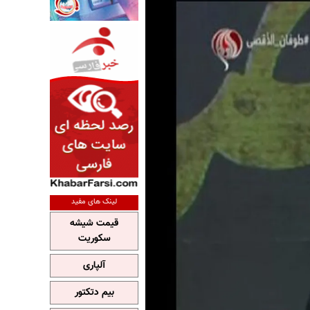
لینک های مفید
قیمت شیشه
سکوریت
آلپاری
بیم دتکتور