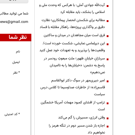
آیت‌الله جوادی آملی: با هرکس که وحدت ملی و
اسلامی را بشکند، باید مقابله کرد
شما می توانید مطالب 
مطالبه برای شکستن انحصار پیمانکاری؛ نظارت
nnews@gmail.com
دقیق بر واگذاری پروژه‌ها، راهکار مقابله با فساد
فرق است میان مجاهدان در میدان و ساکتین
نظر شما
این دیپلماسی نمایشی، شکست خورده است/
واقعیت‌ها را بپذیرید و به تعهدات خود عمل کنید
نام
سربازانِ خیابانِ ظهور؛ ملتِ مبعوثِ رودسر در
ایمیل
پاسخ به دشمن: «خیابان‌ها را به ناامیدان
نمی‌دهیم»
* نظر
امیر دبیری‌مهر در سوگ دکتر ابوالقاسم
قاسم‌زاده؛ از خاطرات صداوسیما تا کلاس درس
سیاست
ترامپ از افشای کمبود مهمات آمریکا خشمگین
است
* کد امنیتی
وقتی انرژی، مسیرش را گم می‌کند
اجازه باز شدن مسیر دوم در تنگه هرمز را
نخواهیم داد