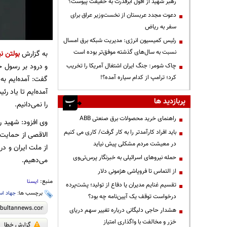
رهبر شهید از افول ابرقدرت به حقیقت پیوست؟
دعوت مجدد عربستان از نخست‌وزیر عراق برای
سفر به ریاض
رئیس کمیسیون انرژی: مدیریت شبکه برق امسال
نسبت به سال‌های گذشته موفق‌تر بوده است
به گزارش
بولتن نی
و درود بر رسول 
چاک شومر: جنگ ایران اشتغال آمریکا را تخریب
کرد؛ ترامپ از کدام سیاره آمده؟!
گفت: آمده‌ایم به
آمده‌ایم تا یاد ر
پربازدید ها
را نمی‌دانیم.
راهنمای خرید محصولات برق صنعتی ABB
وی افزود: شهید ر
باید افراد کارآمدتر را به کار گرفت/ کاری می کنیم
الاقصی از حمایت
در معیشت مردم مشکلی پیش نیاید
از ملت ایران و د
حمله نیروهای اسرائیلی به خبرنگار پرس‌تی‌وی
می‌دهیم.
از التماس تا فروپاشی هژمونی دلار
منبع:
ایسنا
تقسیم غنایم مدیران یا دفاع از تولید؛ پشت‌پرده
برچسب ها:
جهاد ا
درخواست توقف یک آیین‌نامه چه بود؟
هشدار حاجی دلیگانی درباره تغییر سهم دریای
خزر و مخالفت با واگذاری امتیاز
گزارش خطا