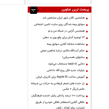
پربحث ترین عناوین
هشتمین کلان شهر ایران مشخص شد
سوابق بیمه شدگان روی سایت تامین اجتماعی
همجنس گرایی در شبکه من و تو
13 توصیه آسان برای رفع بوی بد دهان
مشاهده سامانه آنلاين سوابق بیمه
حكم آيت‌الله مكارم درباره شاهين نجفي
سایتهای همسریابی!
دعايي كه قطعا مستجاب مي‌شود
جزئیات جدید قتل روح الله داداشی
آموزش ساخت Apple ID برای کاربران ایرانی
راز خنده های اصغر فرهادی به حرکت بی شرمانه
خانم بازیگر + عکس
پرداخت ۱۰۰ درصد پاداش پایان خدمت فرهنگیان
خلافی آنلاین/استعلام خلافی خودرو از طریق
اینترنت، پیام کوتاه ، تلفن