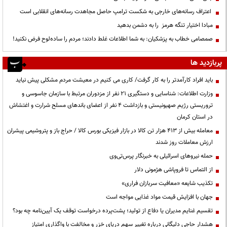
اعتراف رسانه‌های خارجی به شکست ترامپ حاصل مجاهدت رسانه‌های انقلابی است
مبادا اختیار تنگه هرمز را به دشمن بدهید
صمصامی خطاب به پزشکیان: به شما اطلاعات غلط دادند؛ مردم را ساده‌لوح فرض نکنید!
پربازدید ها
باید افراد کارآمدتر را به کار گرفت/ کاری می کنیم در معیشت مردم مشکلی پیش نیاید
وزارت اطلاعات: شناسایی و دستگیری ۲۱ نفر از مزدوران مرتبط با سازمان جاسوسی و
تروریستی رژیم صهیونیستی و بازداشت ۴ نفر از اعضای باندهای مسلح شرارت و اغتشاش
در استان کرمان
معامله بیش از ۴۱۳ هزار تن کالا در بازار فیزیکی بورس کالا / حراج باز و پتروشیمی پیشران
ارزش معاملات روز شدند
حمله نیروهای اسرائیلی به خبرنگار پرس‌تی‌وی
از التماس تا فروپاشی هژمونی دلار
تکذیب شایعه «معافیت سربازان فراری»
جهان با افزایش قیمت مواد غذایی مواجه است
تقسیم غنایم مدیران یا دفاع از تولید؛ پشت‌پرده درخواست توقف یک آیین‌نامه چه بود؟
هشدار حاجی دلیگانی درباره تغییر سهم دریای خزر و مخالفت با واگذاری امتیاز