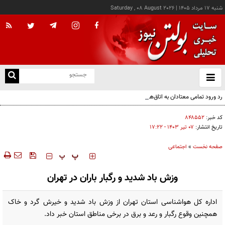
شنبه ۱۷ مرداد ۱۴۰۵
|
Saturday , 08 August 2026
از
و
ته
رد ورود تمامی معتادان به اتاق‌های مدیریت مصرف؛ شرایط خاص پذیرش
ن
نو
کد خبر:
۸۴۸۵۵۲
تاریخ انتشار:
۰۷ تير ۱۴۰۳ - ۱۷:۲۲
صفحه نخست
»
اجتماعی
‍‍‍ پ
پ
وزش باد شدید و رگبار باران در تهران
اداره کل هواشناسی استان تهران از وزش باد شدید و خیرش گرد و خاک
همچنین وقوع رگبار و رعد و برق در برخی مناطق استان خبر داد.