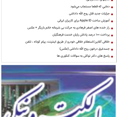
دعايي كه قطعا مستجاب مي‌شود
جزئیات جدید قتل روح الله داداشی
آموزش ساخت Apple ID برای کاربران ایرانی
راز خنده های اصغر فرهادی به حرکت بی شرمانه خانم بازیگر + عکس
پرداخت ۱۰۰ درصد پاداش پایان خدمت فرهنگیان
خلافی آنلاین/استعلام خلافی خودرو از طریق اینترنت، پیام کوتاه ، تلفن
جسدغرق درخون روح الله داداشی (عکس)
پاسخ های دکتر توکلی به سوالات کنکوری ها