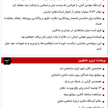
آیت‌الله جوادی آملی: با هرکس که وحدت ملی و اسلامی را بشکند، باید مقابله کرد
تهاتر ۱۶۷۳ میلیارد تومان از اموال شرکت‌های تراستی
مطالبه برای شکستن انحصار پیمانکاری؛ نظارت دقیق بر واگذاری پروژه‌ها، راهکار مقابله با
فساد
فرق است میان مجاهدان در میدان و ساکتین
فرمانده نیروی هوایی ارتش: در دفاع از ملت ایران جان برکف خواهیم بود
این دیپلماسی نمایشی، شکست خورده است/واقعیت‌ها را بپذیرید و به تعهدات خود عمل
کنید
پربحث ترین عناوین
هشتمین کلان شهر ایران مشخص شد
سوابق بیمه شدگان روی سایت تامین اجتماعی
همجنس گرایی در شبکه من و تو
13 توصیه آسان برای رفع بوی بد دهان
مشاهده سامانه آنلاين سوابق بیمه
حكم آيت‌الله مكارم درباره شاهين نجفي
سایتهای همسریابی!