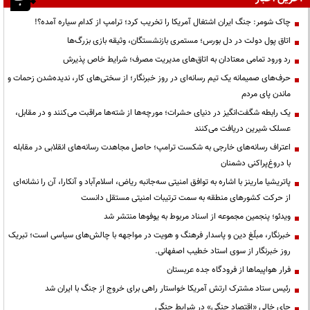
چاک شومر: جنگ ایران اشتغال آمریکا را تخریب کرد؛ ترامپ از کدام سیاره آمده؟!
اتاق پول دولت در دل بورس؛ مستمری بازنشستگان، وثیقه بازی بزرگ‌ها
رد ورود تمامی معتادان به اتاق‌های مدیریت مصرف؛ شرایط خاص پذیرش
حرف‌های صمیمانه یک تیم رسانه‌ای در روز خبرنگار؛ از سختی‌های کار، ندیده‌شدن زحمات و
ماندن پای مردم
یک رابطه شگفت‌انگیز در دنیای حشرات؛ مورچه‌ها از شته‌ها مراقبت می‌کنند و در مقابل،
عسلک شیرین دریافت می‌کنند
اعتراف رسانه‌های خارجی به شکست ترامپ؛ حاصل مجاهدت رسانه‌های انقلابی در مقابله
با دروغ‌پراکنی دشمنان
پاتریشیا مارینز با اشاره به توافق امنیتی سه‌جانبه ریاض، اسلام‌آباد و آنکارا، آن را نشانه‌ای
از حرکت کشورهای منطقه به سمت ترتیبات امنیتی مستقل دانست
ویدئو؛ پنجمین مجموعه از اسناد مربوط به یوفوها منتشر شد
خبرنگار، مبلّغ دین و پاسدار فرهنگ و هویت در مواجهه با چالش‌های سیاسی است؛ تبریک
روز خبرنگار از سوی استاد خطیب اصفهانی.
فرار هواپیماها از فرودگاه جده عربستان
رئیس ستاد مشترک ارتش آمریکا خواستار راهی برای خروج از جنگ با ایران شد
جای خالی «اقتصاد جنگی» در شرایط جنگی