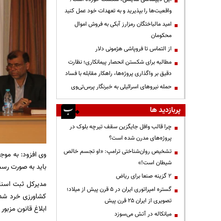
واقعیت‌ها را بپذیرید و به تعهدات خود عمل کنید
امید مالباختگان رمزارز آبکی به فروش اموال
محکومان
از التماس تا فروپاشی هژمونی دلار
مطالبه برای شکستن انحصار پیمانکاری؛ نظارت
دقیق بر واگذاری پروژه‌ها، راهکار مقابله با فساد
حمله نیروهای اسرائیلی به خبرنگار پرس‌تی‌وی
پربازدید ها
چرا قالب وافل جایگزین سقف تیرچه بلوک در
پروژه‌های مدرن شده است؟
تشخیص روان‌شناختی ترامپ: «او تجسم خالص
شیطان است!»
باید به صورت رسم
۲ گزینه صنعا برای ریاض
مدیرکل ثبت اسنا
گستره امپراتوری ایران در ۵ قرن پیش از میلاد؛
تصویری از ایران ۲۵ قرن پیش
ابلاغ قانون مزبور
میانکاله در آتش می‌سوزد