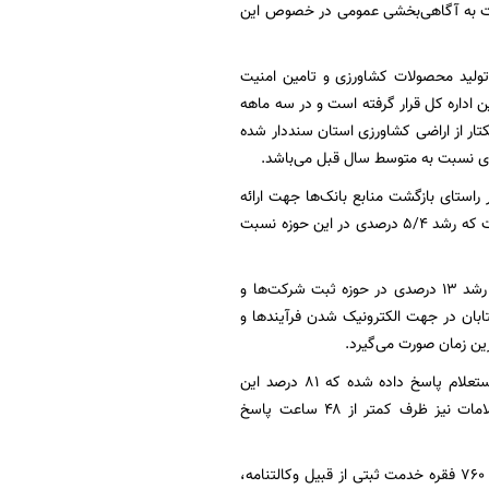
ه نسبت به آگاهی‌بخشی عمومی در خصوص این
ولید محصولات کشاورزی و تامین امنیت
اداره کل قرار گرفته است و در سه ماهه
همت جهادی و کار شبانه‌روزی همکاران در قالب نذر خدمت بیش از ۵۵ هزار هکتار از اراضی کشاورزی استان سنددار شده
استای بازگشت منابع بانک‌ها جهت ارائه
تسهیلات تکلیفی، بیش از ۵ هزار و ۵۳۹ میلیارد ریال از مطالبات بانک‌های استان وصول گردیده است که رشد ۵/۴ درصدی در این حوزه نسبت
او همچنین با اشاره به نقش زیربنایی شرکت‌های تجاری در بهبود شرایط تولید و اشتغال کشور، از رشد ۱۳ درصدی در حوزه ثبت شرکت‌ها و
 تحولات شتابان در جهت الکترونیک شدن فرآیندها و
ن زمان صورت می‌گیرد.
مدیرکل ثبت اسناد و املاک استان کرمان تصریح کرد: در سال گذشته به ۶۸ هزار و ۵۸۹ فقره استعلام پاسخ داده شده که ۸۱ درصد این
استعلامات با بهره‌گیری از سامانه‌های هوش مصنوعی و به صورت آنی و ۹۹ درصد مجموع استعلامات نیز ظرف کمتر از ۴۸ ساعت پاسخ
او افزود: به منظور تحکیم روابط اقتصادی و اعتباربخشی به معاملات، در سال قبل تعداد ۶۱۳ هزار و ۷۶۰ فقره خدمت ثبتی از قبیل وکالتنامه،