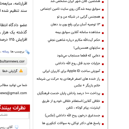
هشتمین کلان شهر ایران مشخص شد
سوابق بیمه شدگان روی سایت تامین اجتماعی
سند تنظیم شده 
همجنس گرایی در شبکه من و تو
13 توصیه آسان برای رفع بوی بد دهان
عضو دادگاه انتظا
مشاهده سامانه آنلاين سوابق بیمه
افزایش ۱۲۵ درصدی صدور احکام انتظامی برای سردفتران و دفتریاران بود.
حكم آيت‌الله مكارم درباره شاهين نجفي
سایتهای همسریابی!
برچسب ها:
رسانه
،
دعايي كه قطعا مستجاب مي‌شود
جزئیات جدید قتل روح الله داداشی
آموزش ساخت Apple ID برای کاربران ایرانی
گزارش خطا
راز خنده های اصغر فرهادی به حرکت بی شرمانه
شما می توانید مطالب 
خانم بازیگر + عکس
پرداخت ۱۰۰ درصد پاداش پایان خدمت فرهنگیان
nnews@gmail.com
خلافی آنلاین/استعلام خلافی خودرو از طریق
نظرات بینندگ
اینترنت، پیام کوتاه ، تلفن
ناشنا
جسدغرق درخون روح الله داداشی (عکس)
پاسخ های دکتر توکلی به سوالات کنکوری ها
آقای ریس 