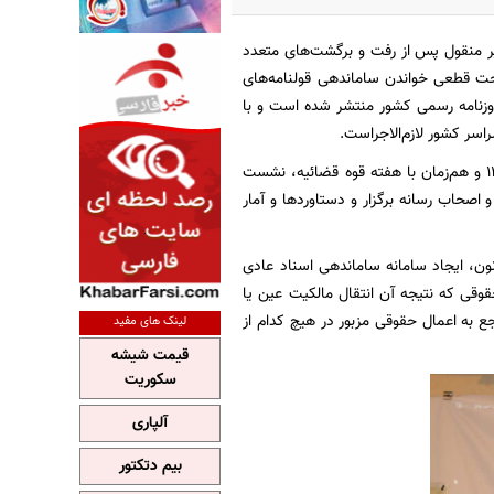
ر منقول پس از رفت و برگشت‌های متعدد
حت قطعی خواندن ساماندهی قولنامه‌های
 مجمع تشخیص مصلحت نظام تصویب و در ۱۷ خردادماه در روزنامه رسمی کشور منتشر شده است و با
به گزارش روابط عمومی اداره کل ثبت اسناد و املاک استان کرمان، ظهر روز یکشنبه ۳ تیرماه ۱۴۰۳ و هم‌زمان با هفته قوه قضائیه، نشست
 املاک استان با حضور قریب به ۷۰ نفر از خبرنگاران و اصحاب رسانه برگزار و دستاوردها و آمار
نون، ایجاد سامانه ساماندهی اسناد عادی
وقی که نتیجه آن انتقال مالکیت عین یا
ع به اعمال حقوقی مزبور در هیچ کدام از
لینک های مفید
قیمت شیشه
سکوریت
آلپاری
بیم دتکتور