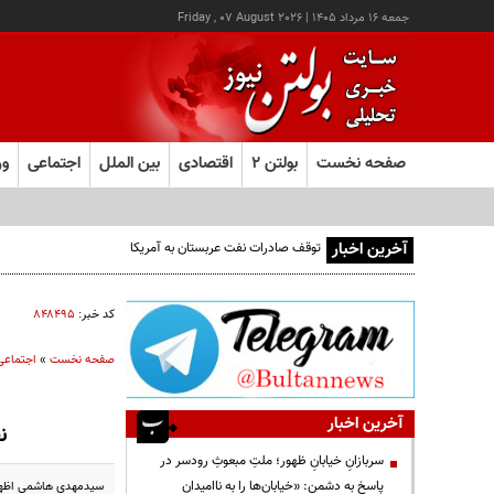
جمعه ۱۶ مرداد ۱۴۰۵
|
Friday , 07 August 2026
صفحه نخست
بولتن ۲
اقتصادی
بین الملل
اجتماعی
ور
آخرین اخبار
توقف صادرات نفت عربستان به آمریکا
کد خبر:
۸۴۸۴۹۵
صفحه نخست
»
اجتماعی
آخرین اخبار
ن
سربازانِ خیابانِ ظهور؛ ملتِ مبعوثِ رودسر در
پاسخ به دشمن: «خیابان‌ها را به ناامیدان
سیدمهدی هاشمی اظهار 