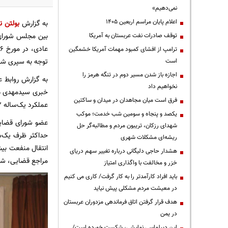
نمی‌دهیم»
اعلام پایان مراسم اربعین ۱۴۰۵
به گزارش
بولتن نی
بین مجلس شورای 
توقف صادرات نفت عربستان به آمریکا
ترامپ از افشای کمبود مهمات آمریکا خشمگین
توجه به سپری شدن مهلت ۱۵ روزه از انتشار در روزنامه رسمی، این قانون از ۳ ت
است
اجازه باز شدن مسیر دوم در تنگه هرمز را
نخواهیم داد
فرق است میان مجاهدان در میدان و ساکتین
عملکرد یک‌ساله ۱۴۰۲ و سه ماهه ابتدایی سال جاری تشریح شد.
یکصد و پنجاه و سومین شب خدمت؛ موکب
عضو شورای قضایی 
شهدای رزکان، تریبون مردم و مطالبه‌گر حل
حداکثر ظرف یک‌سا
ریشه‌ای مشکلات شهری
انتقال منفعت بیش
هشدار حاجی دلیگانی درباره تغییر سهم دریای
مراجع قضایی، شب
خزر و مخالفت با واگذاری امتیاز
باید افراد کارآمدتر را به کار گرفت/ کاری می کنیم
در معیشت مردم مشکلی پیش نیاید
هدف قرار گرفتن اتاق‌ فرماندهی مزدوران عربستان
در یمن
این دیپلماسی نمایشی، شکست خورده است/