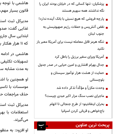
هاشمی با توجه به
پزشکیان: تنها کسانی که در خیابان بودند ایران را
قانون بسیار مهم، 
نگه نداشتند همه سهیم هستند
پارچه فروشی که هیچ نسبتی با بانک آینده ندارد!
مدیرکل ثبت اسنا
نقض آتش‌بس و حملات رژیم صهیونیستی به
غذایی گفت: صدور 
جنوب لبنان
تنگه هرمز قابل معامله نیست برای آمریکا معبر باز
که ۱۱ هزار هکتار بیشتر از مجموع اسناد صادر شده در دوازده ماهه سال گذشته و بیانگر جهش ۵ برابری نسبت به متوسط سال قبل می‌باشد.
نکنید
هاشمی در ادامه ب
آمریکا ویزای سفیر برزیل را باطل کرد
جدال بهرام افشاری و امین حیایی در صدر جدول
به مدت مشابه سال ۱۴۰۱ رقم خورده
حمایت از هشت هزار نوآموز سیستان و
بلوچستانی
وحدت مکرّراً و مؤکّداً تذکر داده شد
حذف مراجعات حضو
ماجرای نصب سنگ مزار اکبر عبدی چیست؟
بحران اینفانتینو؛ از طرح جنجالی تا اتهام
باج‌خواهی و قربانی کردن اسپانیا
می‌گیرند.
پربحث ترین عناوین