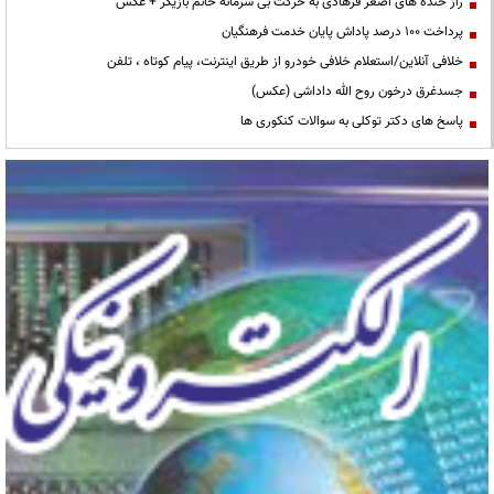
راز خنده های اصغر فرهادی به حرکت بی شرمانه خانم بازیگر + عکس
پرداخت ۱۰۰ درصد پاداش پایان خدمت فرهنگیان
خلافی آنلاین/استعلام خلافی خودرو از طریق اینترنت، پیام کوتاه ، تلفن
جسدغرق درخون روح الله داداشی (عکس)
پاسخ های دکتر توکلی به سوالات کنکوری ها