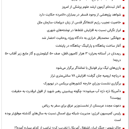
آغاز ثبت‌نام آزمون ارشد علوم پزشکی از امروز
شواهد پژوهشی از وجود فسفر در بمباران «لامرد» حکایت دارد
خاصیت عجیب رژیم اشغالگر قدس از زبان دیپلمات سازمان ملل
ابراز نگرانی نسبت به افزایش غلط‌ها در نوشته‌های شهری
جهانگیر: محمدباقر خرازی به دادگاه ویژه روحانیت احضار شد
آغاز ساخت پناهگاه و پارکینگ -پناهگاه در پایتخت
ریمـدان در آستانه بحران؛ ۳ هزار کامیون قفل، صف ۵۰ کیلومتری و گاز مایع زیر آفتاب ۵۰
درجه!
بازی‌های لیگ برتر فوتبال با تماشاگر برگزار می‌شود
دریاچه ارومیه جان گرفت؛ افزایش ۷۸ سانتی‌متری تراز
برگزاری نشست وزرای خارجه کشورهای بریکس در نیویورک
«آمریکا ذرّه ذرّه آب میشود»؛ چگونه پیشبینی رهبر شهید از افول ابرقدرت به حقیقت
پیوست؟
دعوت مجدد عربستان از نخست‌وزیر عراق برای سفر به ریاض
رئیس کمیسیون انرژی: مدیریت شبکه برق امسال نسبت به سال‌های گذشته موفق‌تر بوده
است
چاک شومر: جنگ ایران اشتغال آمریکا را تخریب کرد؛ ترامپ از کدام سیاره آمده؟!