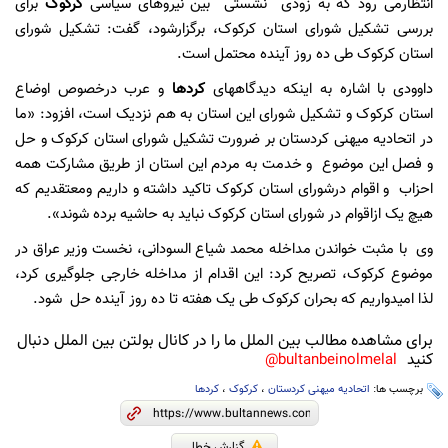
انتظارمی رود که به زودی نشستی بین نیروهای سیاسی
کرکوک
برای
بررسی تشکیل شورای استان کرکوک، برگزارشود، گفت: تشکیل شورای
استان کرکوک طی ده روز آینده محتمل است.
داوودی با اشاره به اینکه دیدگاههای
کردها
و عرب درخصوص اوضاع
استان کرکوک و تشکیل شورای این استان به هم نزدیک است، افزود: «ما
در اتحادیه میهنی کردستان بر ضرورت تشکیل شورای استان کرکوک و حل
و فصل این موضوع و خدمت به مردم این استان از طریق مشارکت همه
احزاب و اقوام درشورای استان کرکوک تاکید داشته و داریم ومعتقدیم که
هیچ یک ازاقوام در شورای استان کرکوک نباید به حاشیه برده شوند».
وی با مثبت خواندن مداخله محمد شیاع السودانی، نخست وزیر عراق در
موضوع کرکوک، تصریح کرد: این اقدام از مداخله خارجی جلوگیری کرد،
لذا امیدواریم که بحران کرکوک طی یک هفته تا ده روز آینده حل شود.
برای مشاهده مطالب بین الملل ما را در کانال بولتن بین الملل دنبال
کنید
bultanbeinolmelal@
برچسب ها:
اتحادیه میهنی کردستان
،
کرکوک
،
کردها
گزارش خطا