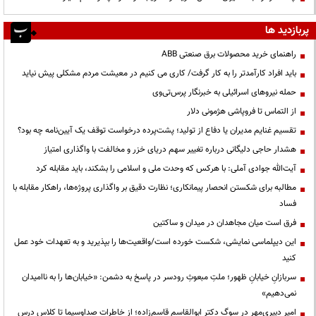
پربازدید ها
راهنمای خرید محصولات برق صنعتی ABB
باید افراد کارآمدتر را به کار گرفت/ کاری می کنیم در معیشت مردم مشکلی پیش نیاید
حمله نیروهای اسرائیلی به خبرنگار پرس‌تی‌وی
از التماس تا فروپاشی هژمونی دلار
تقسیم غنایم مدیران یا دفاع از تولید؛ پشت‌پرده درخواست توقف یک آیین‌نامه چه بود؟
هشدار حاجی دلیگانی درباره تغییر سهم دریای خزر و مخالفت با واگذاری امتیاز
آیت‌الله جوادی آملی: با هرکس که وحدت ملی و اسلامی را بشکند، باید مقابله کرد
مطالبه برای شکستن انحصار پیمانکاری؛ نظارت دقیق بر واگذاری پروژه‌ها، راهکار مقابله با
فساد
فرق است میان مجاهدان در میدان و ساکتین
این دیپلماسی نمایشی، شکست خورده است/واقعیت‌ها را بپذیرید و به تعهدات خود عمل
کنید
سربازانِ خیابانِ ظهور؛ ملتِ مبعوثِ رودسر در پاسخ به دشمن: «خیابان‌ها را به ناامیدان
نمی‌دهیم»
امیر دبیری‌مهر در سوگ دکتر ابوالقاسم قاسم‌زاده؛ از خاطرات صداوسیما تا کلاس درس