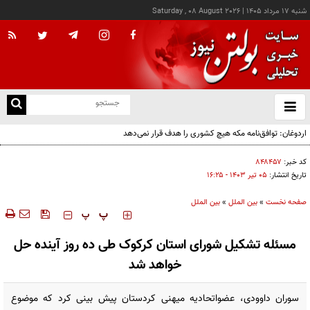
شنبه ۱۷ مرداد ۱۴۰۵
|
Saturday , 08 August 2026
از
و
ته
اردوغان: توافق‌نامه مکه هیچ کشوری را هدف قرار نمی‌دهد
ن
نو
کد خبر:
۸۴۸۴۵۷
تاریخ انتشار:
۰۵ تير ۱۴۰۳ - ۱۶:۲۵
صفحه نخست
»
بین الملل
»
بین الملل
‍‍‍ پ
پ
مسئله تشکیل شورای استان کرکوک طی ده روز آینده حل
خواهد شد
سوران داوودی، عضواتحادیه میهنی کردستان پیش بینی کرد که موضوع