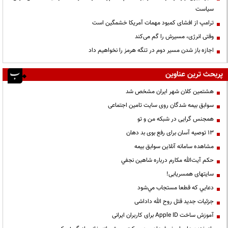
سیاست
ترامپ از افشای کمبود مهمات آمریکا خشمگین است
وقتی انرژی، مسیرش را گم می‌کند
اجازه باز شدن مسیر دوم در تنگه هرمز را نخواهیم داد
پربحث ترین عناوین
هشتمین کلان شهر ایران مشخص شد
سوابق بیمه شدگان روی سایت تامین اجتماعی
همجنس گرایی در شبکه من و تو
13 توصیه آسان برای رفع بوی بد دهان
مشاهده سامانه آنلاين سوابق بیمه
حكم آيت‌الله مكارم درباره شاهين نجفي
سایتهای همسریابی!
دعايي كه قطعا مستجاب مي‌شود
جزئیات جدید قتل روح الله داداشی
آموزش ساخت Apple ID برای کاربران ایرانی