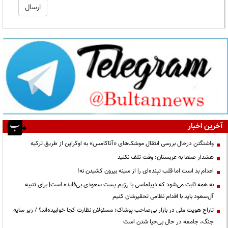
آخرین اخبار
واشنگتن درحال بررسی انتقال موشک‌های «آتاکامس» به اوکراین از طریق ترکیه
هشدار صنعا به عربستان: وقت تلف نکنید
اعدام بد است اما قلب تپنده‌ای را از سینه بیرون کشیدن نه!
به همه ثابت می‌شود که دیپلماسی با رژیم پست سعودی بی‌فایده است| برای تنبیه
آل‌سعود باید با اقدام نظامی تحقیرشان کنیم
تاراج هویت ملی در بازار بی‌صاحب پوشاک؛ مسئولان نظارت کجا خوابیده‌اند؟ / زیر سایه
جنگ، جامعه در حال بی‌حیا شدن است