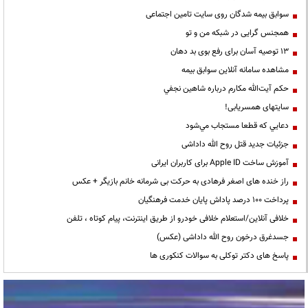
سوابق بیمه شدگان روی سایت تامین اجتماعی
همجنس گرایی در شبکه من و تو
13 توصیه آسان برای رفع بوی بد دهان
مشاهده سامانه آنلاين سوابق بیمه
حكم آيت‌الله مكارم درباره شاهين نجفي
سایتهای همسریابی!
دعايي كه قطعا مستجاب مي‌شود
جزئیات جدید قتل روح الله داداشی
آموزش ساخت Apple ID برای کاربران ایرانی
راز خنده های اصغر فرهادی به حرکت بی شرمانه خانم بازیگر + عکس
پرداخت ۱۰۰ درصد پاداش پایان خدمت فرهنگیان
خلافی آنلاین/استعلام خلافی خودرو از طریق اینترنت، پیام کوتاه ، تلفن
جسدغرق درخون روح الله داداشی (عکس)
پاسخ های دکتر توکلی به سوالات کنکوری ها