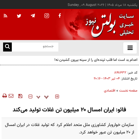
يکشنبه ۱۸ مرداد ۱۴۰۵
|
Sunday , 09 August 2026
از
و
ته
اعدام بد است اما قلب تپنده‌ای را از سینه بیرون کشیدن نه!
ن
نو
کد خبر:
۸۴۸۴۳۲
تاریخ انتشار:
۰۴ تير ۱۴۰۳ - ۲۰:۱۶
صفحه نخست
»
اقتصادی
‍‍‍ پ
پ
فائو: ایران امسال ۲۰ میلیون تن غلات تولید می‌کند
سازمان خواروبار کشاورزی ملل متحد اعلام کرد که تولید غلات در ایران امسال
از ۲۰ میلیون تن عبور خواهد کرد.