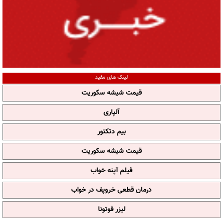
لینک های مفید
قیمت شیشه سکوریت
آلپاری
بیم دتکتور
قیمت شیشه سکوریت
فیلم آپنه خواب
درمان قطعی خروپف در خواب
لیزر فوتونا