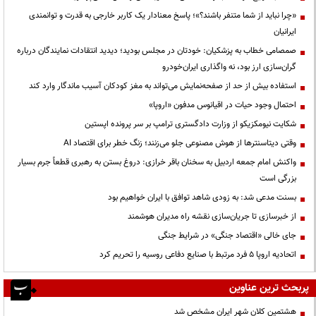
«چرا نباید از شما متنفر باشند؟»؛ پاسخ معنادار یک کاربر خارجی به قدرت و توانمندی
ایرانیان
صمصامی خطاب به پزشکیان: خودتان در مجلس بودید؛ دیدید انتقادات نمایندگان درباره
گران‌سازی ارز بود، نه واگذاری ایران‌خودرو
استفاده بیش از حد از صفحه‌نمایش می‌تواند به مغز کودکان آسیب ماندگار وارد کند
احتمال وجود حیات در اقیانوس مدفون «اروپا»
شکایت نیومکزیکو از وزارت دادگستری ترامپ بر سر پرونده اپستین
وقتی دیتاسنترها از هوش مصنوعی جلو می‌زنند؛ زنگ خطر برای اقتصاد AI
واکنش امام جمعه اردبیل به سخنان باقر خرازی: دروغ بستن به رهبری قطعاً جرم بسیار
بزرگی است
بسنت مدعی شد: به زودی شاهد توافق با ایران خواهیم بود
از خبرسازی تا جریان‌سازی نقشه راه مدیران هوشمند
جای خالی «اقتصاد جنگی» در شرایط جنگی
اتحادیه اروپا ۵ فرد مرتبط با صنایع دفاعی روسیه را تحریم کرد
پربحث ترین عناوین
هشتمین کلان شهر ایران مشخص شد