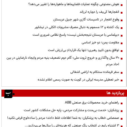
هوش مصنوعی چگونه عملیات فضاپیماها و ماهواره‌ها را تغییر می‌دهد؟
انفجارها کی‌یف را دوباره لرزاند
وقوع انفجار در تاسیسات گازی شهر جبیل عربستان
یک کشته و ۱۲ مسموم به دنبال مصرف مشروبات الکلی در نیشابور
دیپلماسی با عربستان نتیجه‌بخش نیست؛ پاسخ نظامی ضروری است
مقاومت یمن؛ دو خیز اساسی
توافقِ بدونِ تاییدِ رهبری؛ تنها یک قراردادِ بی‌ارزش است
۳۰ سال واگذاری و خروج ثروت ملی؛ گام دوم تضعیف بنیه مردم وایجاد نارضایتی در بین
احاد مردم
سفر فرمانده سنتکام به اراضی اشغالی
خبر تعطیلی مدرسه ایرانی در کویت به صورت رسمی اعلام نشده
پربازدید ها
راهنمای خرید محصولات برق صنعتی ABB
پزشکیان: خدمت بی‌منت و مشارکت مردمی، پایه حل مشکلات کشور است
صمصامی خطاب به پزشکیان: به شما اطلاعات غلط دادند؛ مردم را ساده‌لوح فرض نکنید!
3 اشتباه رایج در انتخاب رنگ صنعتی که هزینه‌اش را سال‌ها می‌پردازید...