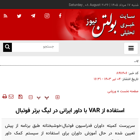
شنبه ۱۷ مرداد ۱۴۰۵
|
Saturday , 08 August 2026
از
و
ته
پزشکیان: خدمت بی‌منت و مشارکت مردمی، پایه حل مشکلات کشور است
ن
نو
کد خبر:
۸۴۸۴۰۶
تاریخ انتشار:
۰۴ تير ۱۴۰۳ - ۱۶:۳۱
صفحه نخست
»
ورزشی
‍‍‍ پ
پ
استفاده از VAR با داور ایرانی در لیگ برتر فوتبال
سرپرست کمیته داوران فدراسیون فوتبال:خوشبختانه طبق برنامه از پیش
تعیین شده در حال آموزش داوران برای استفاده از سیستم کمک داور