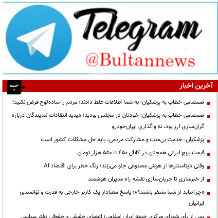
آخرین اخبار
صمصامی خطاب به پزشکیان: به شما اطلاعات غلط دادند؛ مردم را ساده‌لوح فرض نکنید!
صمصامی خطاب به پزشکیان: خودتان در مجلس بودید؛ دیدید انتقادات نمایندگان درباره
گران‌سازی ارز بود، نه واگذاری ایران‌خودرو
پزشکیان: خدمت بی‌منت و مشارکت مردمی، پایه حل مشکلات کشور است
قیمت‌ برنج ایرانی همچنان در کانال ۴۵۰ تا ۵۵۰ هزار تومان
وقتی دیتاسنترها از هوش مصنوعی جلو می‌زنند؛ زنگ خطر برای اقتصاد AI
از خبرسازی تا جریان‌سازی نقشه راه مدیران هوشمند
«چرا نباید از شما متنفر باشند؟»؛ پاسخ معنادار یک کاربر خارجی به قدرت و توانمندی
ایرانیان
پس از رأی شورای مرکزی جبهه ایران اسلامی؛ اعضای حقیقی و حقوقی دفتر سیاسی