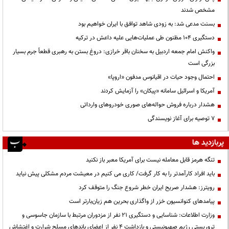
مشخص شدند
بسنت مدعی شد: به زودی شاهد توافق با ایران خواهیم بود
دستگیری ۱۰۴ مظنون طی عملیات‌هایی علیه داعش در ترکیه
واکنش امام جمعه اردبیل به سخنان باقر خرازی: دروغ بستن به رهبری قطعاً جرم بسیار
بزرگی است
احتمال وجود حیات در اقیانوس مدفون «اروپا»
آمریکا و اسرائیل سامانه «پیکان» را آزمایش کردند
هشدار درباره فروش حواله‌های صوری خودروهای وارداتی
۷ توصیه برای آغاز نویسندگی
پربازدید ها
تنگه هرمز قابل معامله نیست برای آمریکا معبر باز نکنید
باید افراد کارآمدتر را به کار گرفت/ کاری می کنیم در معیشت مردم مشکلی پیش نیاید
رویترز: هشدار صریح ایران خطر شروع جنگ را متوقف کرد
پیامدهای کنوانسیون خزر از واگذاری بحرین هم زیان‌بارتر است
وزارت اطلاعات: شناسایی و دستگیری ۲۱ نفر از مزدوران مرتبط با سازمان جاسوسی و
تروریستی رژیم صهیونیستی و بازداشت ۴ نفر از اعضای باندهای مسلح شرارت و اغتشاش