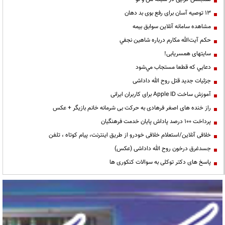
13 توصیه آسان برای رفع بوی بد دهان
مشاهده سامانه آنلاين سوابق بیمه
حكم آيت‌الله مكارم درباره شاهين نجفي
سایتهای همسریابی!
دعايي كه قطعا مستجاب مي‌شود
جزئیات جدید قتل روح الله داداشی
آموزش ساخت Apple ID برای کاربران ایرانی
راز خنده های اصغر فرهادی به حرکت بی شرمانه خانم بازیگر + عکس
پرداخت ۱۰۰ درصد پاداش پایان خدمت فرهنگیان
خلافی آنلاین/استعلام خلافی خودرو از طریق اینترنت، پیام کوتاه ، تلفن
جسدغرق درخون روح الله داداشی (عکس)
پاسخ های دکتر توکلی به سوالات کنکوری ها