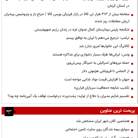
در استان کرمان
معامله بیش از ۴۱۳ هزار تن کالا در بازار فیزیکی بورس کالا / حراج باز و پتروشیمی پیشران
ارزش معاملات روز شدند
شکنجه رئیس بیمارستان کمال عدوان غزه در زندان رژیم صهیونیستی
ترامپ: ترجیح می‌دهم با ایران به توافق برسم
کالابرگ این خانوارها امروز شارژ شد
ونس: ایرانی‌ها طرف بسیار دشواری برای مذاکره هستند
حمله نیروهای اسرائیلی به خبرنگار پرس‌تی‌وی
از التماس تا فروپاشی هژمونی دلار
جهان با افزایش قیمت مواد غذایی مواجه است
تکذیب شایعه «معافیت سربازان فراری»
تقسیم غنایم مدیران یا دفاع از تولید؛ پشت‌پرده درخواست توقف یک آیین‌نامه چه بود؟
پربحث ترین عناوین
هشتمین کلان شهر ایران مشخص شد
سوابق بیمه شدگان روی سایت تامین اجتماعی
همجنس گرایی در شبکه من و تو