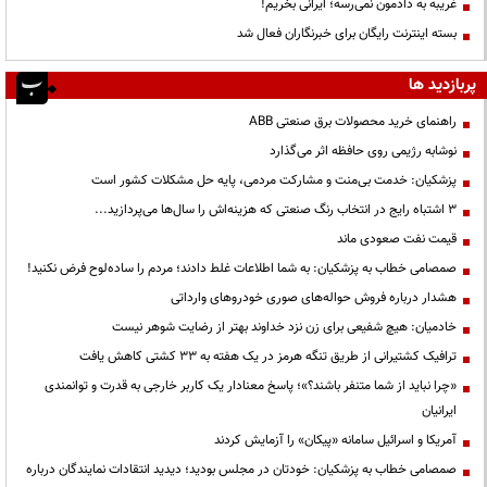
غریبه به دادمون نمی‌رسه؛ ایرانی بخریم!
بسته اینترنت رایگان برای خبرنگاران فعال شد
پربازدید ها
راهنمای خرید محصولات برق صنعتی ABB
نوشابه رژیمی روی حافظه اثر می‌گذارد
پزشکیان: خدمت بی‌منت و مشارکت مردمی، پایه حل مشکلات کشور است
3 اشتباه رایج در انتخاب رنگ صنعتی که هزینه‌اش را سال‌ها می‌پردازید...
قیمت نفت صعودی ماند
صمصامی خطاب به پزشکیان: به شما اطلاعات غلط دادند؛ مردم را ساده‌لوح فرض نکنید!
هشدار درباره فروش حواله‌های صوری خودروهای وارداتی
خادمیان: هیچ شفیعی برای زن نزد خداوند بهتر از رضایت شوهر نیست
ترافیک کشتیرانی از طریق تنگه هرمز در یک هفته به ۳۳ کشتی کاهش یافت
«چرا نباید از شما متنفر باشند؟»؛ پاسخ معنادار یک کاربر خارجی به قدرت و توانمندی
ایرانیان
آمریکا و اسرائیل سامانه «پیکان» را آزمایش کردند
صمصامی خطاب به پزشکیان: خودتان در مجلس بودید؛ دیدید انتقادات نمایندگان درباره