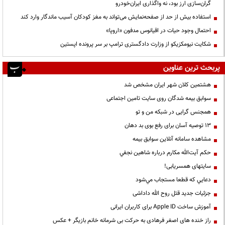
گران‌سازی ارز بود، نه واگذاری ایران‌خودرو
استفاده بیش از حد از صفحه‌نمایش می‌تواند به مغز کودکان آسیب ماندگار وارد کند
احتمال وجود حیات در اقیانوس مدفون «اروپا»
شکایت نیومکزیکو از وزارت دادگستری ترامپ بر سر پرونده اپستین
پربحث ترین عناوین
هشتمین کلان شهر ایران مشخص شد
سوابق بیمه شدگان روی سایت تامین اجتماعی
همجنس گرایی در شبکه من و تو
13 توصیه آسان برای رفع بوی بد دهان
مشاهده سامانه آنلاين سوابق بیمه
حكم آيت‌الله مكارم درباره شاهين نجفي
سایتهای همسریابی!
دعايي كه قطعا مستجاب مي‌شود
جزئیات جدید قتل روح الله داداشی
آموزش ساخت Apple ID برای کاربران ایرانی
راز خنده های اصغر فرهادی به حرکت بی شرمانه خانم بازیگر + عکس