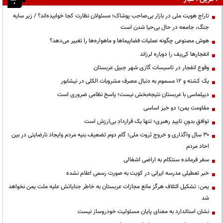
تاراج هویت ملی در بازار بی‌صاحب پوشاک؛ مسئولان نظارت کجا خوابیده‌اند؟ / زیر سایه
جنگ، جامعه در حال بی‌حیا شدن است
هوش مصنوعی چگونه عملیات فضاپیماها و ماهواره‌ها را تغییر می‌دهد؟
انفجارها کی‌یف را دوباره لرزاند
وقوع انفجار در تاسیسات گازی شهر جبیل عربستان
یک کشته و ۱۲ مسموم به دنبال مصرف مشروبات الکلی در نیشابور
دیپلماسی با عربستان نتیجه‌بخش نیست؛ پاسخ نظامی ضروری است
مقاومت یمن؛ دو خیز اساسی
توافقِ بدونِ تاییدِ رهبری؛ تنها یک قراردادِ بی‌ارزش است
۳۰ سال واگذاری و خروج ثروت ملی؛ گام دوم تضعیف بنیه مردم وایجاد نارضایتی در بین
احاد مردم
سفر فرمانده سنتکام به اراضی اشغالی
خبر تعطیلی مدرسه ایرانی در کویت به صورت رسمی اعلام نشده
یمن: تشکیل ائتلاف هرگز مانع مجازات عربستان به خاطر جنایاتش علیه ملت یمن نخواهد
شد
نشان استاندارد به معنای پایان مسئولیت خودروساز نیست