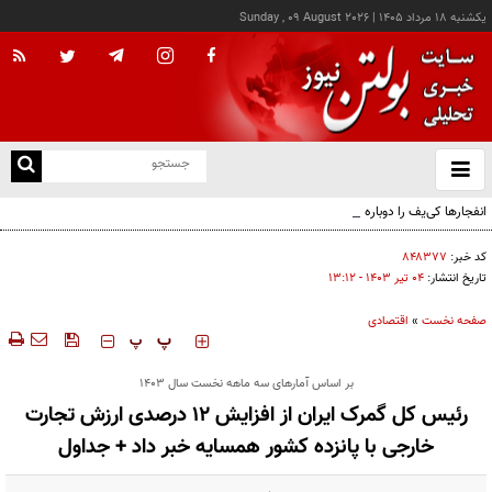
يکشنبه ۱۸ مرداد ۱۴۰۵
|
Sunday , 09 August 2026
از
و
ته
انفجارها کی‌یف را دوباره لرزاند
ن
نو
کد خبر:
۸۴۸۳۷۷
تاریخ انتشار:
۰۴ تير ۱۴۰۳ - ۱۳:۱۲
صفحه نخست
»
اقتصادی
‍‍‍ پ
پ
بر اساس آمارهای سه ماهه نخست سال 1403
رئیس کل گمرک ایران از افزایش 12 درصدی ارزش تجارت
خارجی با پانزده کشور همسایه خبر داد + جداول