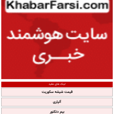
لینک های مفید
قیمت شیشه سکوریت
آلپاری
بیم دتکتور