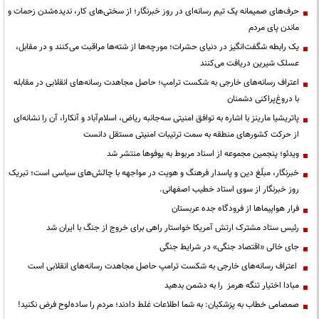
حرف‌های صمیمانه یک تیم رسانه‌ای در روز خبرنگار؛ از سختی‌های کار، ندیده‌شدن زحمات و
ماندن پای مردم
یک رابطه شگفت‌انگیز در دنیای حشرات؛ مورچه‌ها از شته‌ها مراقبت می‌کنند و در مقابل،
عسلک شیرین دریافت می‌کنند
اعتراف رسانه‌های خارجی به شکست ترامپ؛ حاصل مجاهدت رسانه‌های انقلابی در مقابله
با دروغ‌پراکنی دشمنان
پاتریشیا مارینز با اشاره به توافق امنیتی سه‌جانبه ریاض، اسلام‌آباد و آنکارا، آن را نشانه‌ای
از حرکت کشورهای منطقه به سمت ترتیبات امنیتی مستقل دانست
ویدئو؛ پنجمین مجموعه از اسناد مربوط به یوفوها منتشر شد
خبرنگار، مبلّغ دین و پاسدار فرهنگ و هویت در مواجهه با چالش‌های سیاسی است؛ تبریک
روز خبرنگار از سوی استاد خطیب اصفهانی.
فرار هواپیماها از فرودگاه جده عربستان
رئیس ستاد مشترک ارتش آمریکا خواستار راهی برای خروج از جنگ با ایران شد
جای خالی «اقتصاد جنگی» در شرایط جنگی
اعتراف رسانه‌های خارجی به شکست ترامپ حاصل مجاهدت رسانه‌های انقلابی است
مبادا اختیار تنگه هرمز را به دشمن بدهید
صمصامی خطاب به پزشکیان: به شما اطلاعات غلط دادند؛ مردم را ساده‌لوح فرض نکنید!