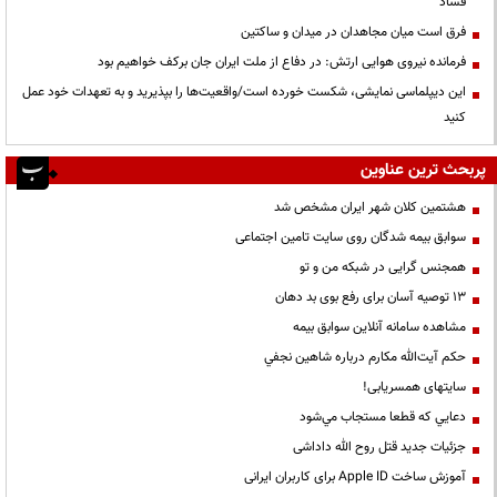
فساد
فرق است میان مجاهدان در میدان و ساکتین
فرمانده نیروی هوایی ارتش: در دفاع از ملت ایران جان برکف خواهیم بود
این دیپلماسی نمایشی، شکست خورده است/واقعیت‌ها را بپذیرید و به تعهدات خود عمل
کنید
پربحث ترین عناوین
هشتمین کلان شهر ایران مشخص شد
سوابق بیمه شدگان روی سایت تامین اجتماعی
همجنس گرایی در شبکه من و تو
13 توصیه آسان برای رفع بوی بد دهان
مشاهده سامانه آنلاين سوابق بیمه
حكم آيت‌الله مكارم درباره شاهين نجفي
سایتهای همسریابی!
دعايي كه قطعا مستجاب مي‌شود
جزئیات جدید قتل روح الله داداشی
آموزش ساخت Apple ID برای کاربران ایرانی