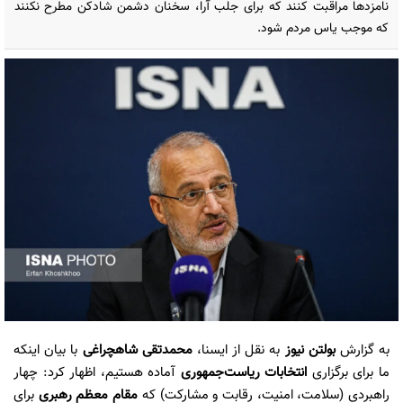
نامزدها مراقبت کنند که برای جلب آرا، سخنان دشمن شادکن مطرح نکنند
که موجب یاس مردم شود.
به گزارش
بولتن نیوز
به نقل از ایسنا،
محمدتقی شاهچراغی
با بیان اینکه
ما برای برگزاری
انتخابات ریاست‌جمهوری
آماده هستیم، اظهار کرد: چهار
راهبردی (سلامت، امنیت، رقابت و مشارکت) که
مقام معظم رهبری
برای