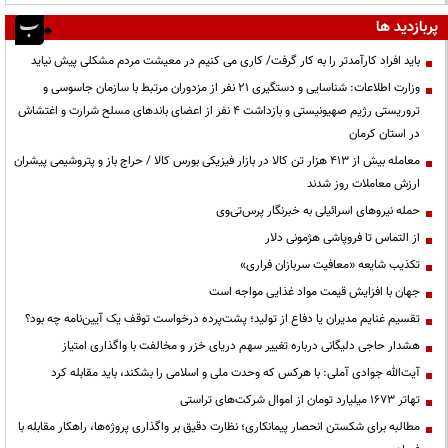
پربازدید ها
باید افراد کارآمدتر را به کار گرفت/ کاری می کنیم در معیشت مردم مشکلی پیش نیاید
وزارت اطلاعات: شناسایی و دستگیری ۲۱ نفر از مزدوران مرتبط با سازمان جاسوسی و
تروریستی رژیم صهیونیستی و بازداشت ۴ نفر از اعضای باندهای مسلح شرارت و اغتشاش
در استان کرمان
معامله بیش از ۴۱۳ هزار تن کالا در بازار فیزیکی بورس کالا / حراج باز و پتروشیمی پیشران
ارزش معاملات روز شدند
حمله نیروهای اسرائیلی به خبرنگار پرس‌تی‌وی
از التماس تا فروپاشی هژمونی دلار
تکذیب شایعه «معافیت سربازان فراری»
جهان با افزایش قیمت مواد غذایی مواجه است
تقسیم غنایم مدیران یا دفاع از تولید؛ پشت‌پرده درخواست توقف یک آیین‌نامه چه بود؟
هشدار حاجی دلیگانی درباره تغییر سهم دریای خزر و مخالفت با واگذاری امتیاز
آیت‌الله جوادی آملی: با هرکس که وحدت ملی و اسلامی را بشکند، باید مقابله کرد
تهاتر ۱۶۷۳ میلیارد تومان از اموال شرکت‌های تراستی
مطالبه برای شکستن انحصار پیمانکاری؛ نظارت دقیق بر واگذاری پروژه‌ها، راهکار مقابله با