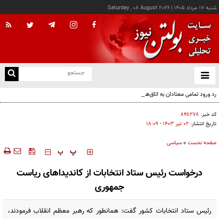
شنبه ۱۷ مرداد ۱۴۰۵
|
Saturday , 08 August 2026
از
و
ته
رد ورود تمامی معتادان به اتاق‌های مدیریت مصرف؛ شرایط خاص پذیرش
ن
نو
کد خبر:
۸۴۸۲۷۸
تاریخ انتشار:
۰۲ تير ۱۴۰۳ - ۱۸:۰۹
صفحه نخست
»
سیاسی
‍‍‍ پ
پ
درخواست رئیس ستاد انتخابات از کاندیداهای ریاست
جمهوری
رئیس ستاد انتخابات کشور گفت: همانطور که رهبر معظم انقلاب فرمودند،