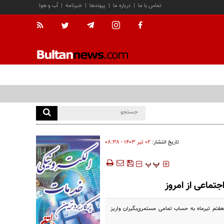
تماس با ما
|
درباره ما
|
پیوندها
|
خبرنامه
|
آب و هوا
تاریخ انتشار:
۰۲ تير ۱۴۰۳ - ۰۸:۳۸
‍‍‍ پ
پ
جتماعی از امروز
هفتم تیرماه به حساب‌ تمامی مستمری‌بگیران واریز