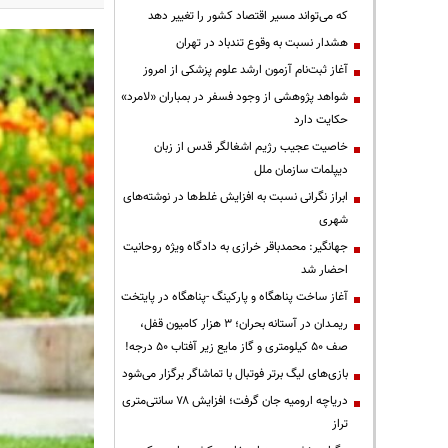
که می‌تواند مسیر اقتصاد کشور را تغییر دهد
هشدار نسبت به وقوع تندباد در تهران
آغاز ثبت‌نام آزمون ارشد علوم پزشکی از امروز
شواهد پژوهشی از وجود فسفر در بمباران «لامرد»
حکایت دارد
خاصیت عجیب رژیم اشغالگر قدس از زبان
دیپلمات سازمان ملل
ابراز نگرانی نسبت به افزایش غلط‌ها در نوشته‌های
شهری
جهانگیر: محمدباقر خرازی به دادگاه ویژه روحانیت
احضار شد
آغاز ساخت پناهگاه و پارکینگ -پناهگاه در پایتخت
ریمـدان در آستانه بحران؛ ۳ هزار کامیون قفل،
صف ۵۰ کیلومتری و گاز مایع زیر آفتاب ۵۰ درجه!
بازی‌های لیگ برتر فوتبال با تماشاگر برگزار می‌شود
دریاچه ارومیه جان گرفت؛ افزایش ۷۸ سانتی‌متری
تراز