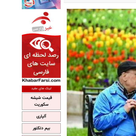
لینک های مفید
قیمت شیشه
سکوریت
آلپاری
بیم دتکتور