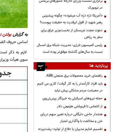
برگزاری نشست وزرای خارجه کشورهای بریکس
در نیویورک
«آمریکا ذرّه ذرّه آب میشود»؛ چگونه پیشبینی
رهبر شهید از افول ابرقدرت به حقیقت پیوست؟
دعوت مجدد عربستان از نخست‌وزیر عراق برای
به گزارش
بولتن ن
سفر به ریاض
اساس حروف الفبا ا
رئیس کمیسیون انرژی: مدیریت شبکه برق امسال
لازم به ذکر است 
نسبت به سال‌های گذشته موفق‌تر بوده است
سوی هیأت ‌وزیران
پربازدید ها
راهنمای خرید محصولات برق صنعتی ABB
باید افراد کارآمدتر را به کار گرفت/ کاری می کنیم
در معیشت مردم مشکلی پیش نیاید
حمله نیروهای اسرائیلی به خبرنگار پرس‌تی‌وی
از التماس تا فروپاشی هژمونی دلار
هشدار حاجی دلیگانی درباره تغییر سهم دریای
خزر و مخالفت با واگذاری امتیاز
تقسیم غنایم مدیران یا دفاع از تولید؛ پشت‌پرده