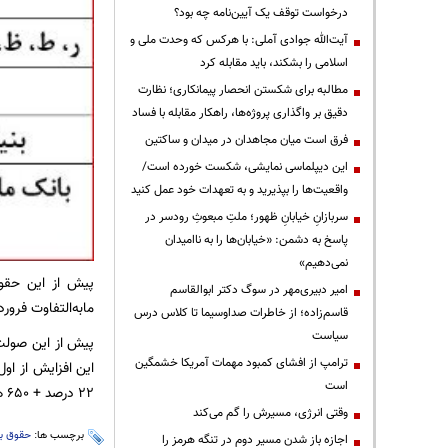
درخواست توقف یک آیین‌نامه چه بود؟
آیت‌الله جوادی آملی: با هرکس که وحدت ملی و
اسلامی را بشکند، باید مقابله کرد
مطالبه برای شکستن انحصار پیمانکاری؛ نظارت
دقیق بر واگذاری پروژه‌ها، راهکار مقابله با فساد
فرق است میان مجاهدان در میدان و ساکتین
این دیپلماسی نمایشی، شکست خورده است/
واقعیت‌ها را بپذیرید و به تعهدات خود عمل کنید
سربازانِ خیابانِ ظهور؛ ملتِ مبعوثِ رودسر در
پاسخ به دشمن: «خیابان‌ها را به ناامیدان
نمی‌دهیم»
پیش از این حقوق
امیر دبیری‌مهر در سوگ دکتر ابوالقاسم
مابه‌التفاوت فرور
قاسم‌زاده؛ از خاطرات صداوسیما تا کلاس درس
سیاست
ترامپ از افشای کمبود مهمات آمریکا خشمگین
این افزایش از او
است
۲۲ درصد + ۶۵۰ هزار تومان است؛ این رقم نیز اعمال و با حقوق اردیبهشت و خردادماه تحت عنوان مطالبات معوق پرداخت خواهد شد.
وقتی انرژی، مسیرش را گم می‌کند
برچسب ها:
حقوق ب
اجازه باز شدن مسیر دوم در تنگه هرمز را