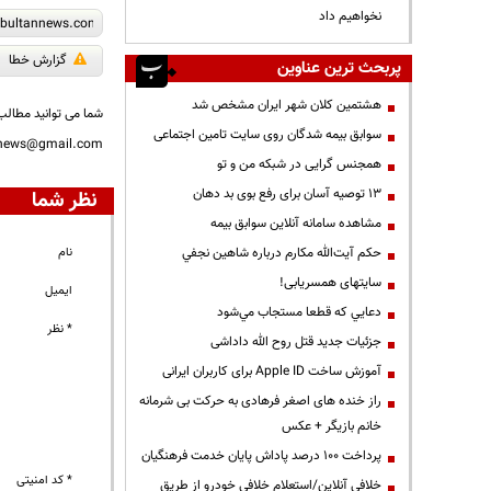
نخواهیم داد
گزارش خطا
پربحث ترین عناوین
هشتمین کلان شهر ایران مشخص شد
شما می توانید مطالب 
سوابق بیمه شدگان روی سایت تامین اجتماعی
nnews@gmail.com
همجنس گرایی در شبکه من و تو
13 توصیه آسان برای رفع بوی بد دهان
نظر شما
مشاهده سامانه آنلاين سوابق بیمه
حكم آيت‌الله مكارم درباره شاهين نجفي
نام
سایتهای همسریابی!
ایمیل
دعايي كه قطعا مستجاب مي‌شود
* نظر
جزئیات جدید قتل روح الله داداشی
آموزش ساخت Apple ID برای کاربران ایرانی
راز خنده های اصغر فرهادی به حرکت بی شرمانه
خانم بازیگر + عکس
پرداخت ۱۰۰ درصد پاداش پایان خدمت فرهنگیان
* کد امنیتی
خلافی آنلاین/استعلام خلافی خودرو از طریق