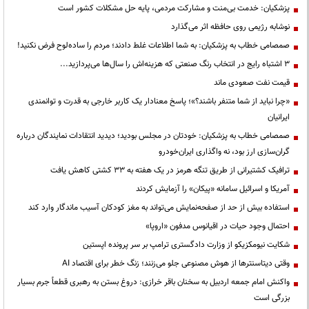
پزشکیان: خدمت بی‌منت و مشارکت مردمی، پایه حل مشکلات کشور است
نوشابه رژیمی روی حافظه اثر می‌گذارد
صمصامی خطاب به پزشکیان: به شما اطلاعات غلط دادند؛ مردم را ساده‌لوح فرض نکنید!
3 اشتباه رایج در انتخاب رنگ صنعتی که هزینه‌اش را سال‌ها می‌پردازید...
قیمت نفت صعودی ماند
«چرا نباید از شما متنفر باشند؟»؛ پاسخ معنادار یک کاربر خارجی به قدرت و توانمندی
ایرانیان
صمصامی خطاب به پزشکیان: خودتان در مجلس بودید؛ دیدید انتقادات نمایندگان درباره
گران‌سازی ارز بود، نه واگذاری ایران‌خودرو
ترافیک کشتیرانی از طریق تنگه هرمز در یک هفته به ۳۳ کشتی کاهش یافت
آمریکا و اسرائیل سامانه «پیکان» را آزمایش کردند
استفاده بیش از حد از صفحه‌نمایش می‌تواند به مغز کودکان آسیب ماندگار وارد کند
احتمال وجود حیات در اقیانوس مدفون «اروپا»
شکایت نیومکزیکو از وزارت دادگستری ترامپ بر سر پرونده اپستین
وقتی دیتاسنترها از هوش مصنوعی جلو می‌زنند؛ زنگ خطر برای اقتصاد AI
واکنش امام جمعه اردبیل به سخنان باقر خرازی: دروغ بستن به رهبری قطعاً جرم بسیار
بزرگی است