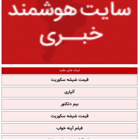
لینک های مفید
قیمت شیشه سکوریت
آلپاری
بیم دتکتور
قیمت شیشه سکوریت
فیلم آپنه خواب