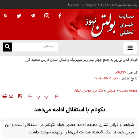
يکشنبه ۱۸ مرداد ۱۴۰۵
|
Sunday , 09 August 2026
از
و
ته
فولاد غدیر نی‌ریز به جمع چهار تیم برتر سوپرلیگ والیبال استان فارس صعود کرد
ن
نو
کد خبر:
۸۴۸۲۱۷
تاریخ انتشار:
۰۱ تير ۱۴۰۳ - ۲۰:۰۱
صفحه نخست
»
ورزشی
»
لیگ برتر فوتبال ایران
‍‍‍ پ
پ
نکونام با استقلال ادامه می‌دهد
شواهد و قرائن نشان دهنده ادامه حضور جواد نکونام در استقلال است و این
مربی همانند لیگ گذشته هدایت آبی‌ها را برعهده خواهد داشت.