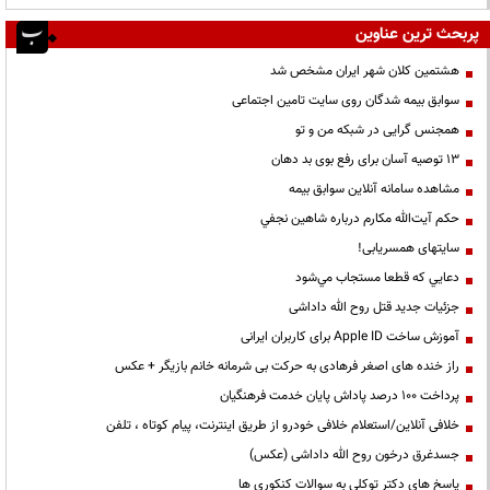
پربحث ترین عناوین
هشتمین کلان شهر ایران مشخص شد
سوابق بیمه شدگان روی سایت تامین اجتماعی
همجنس گرایی در شبکه من و تو
13 توصیه آسان برای رفع بوی بد دهان
مشاهده سامانه آنلاين سوابق بیمه
حكم آيت‌الله مكارم درباره شاهين نجفي
سایتهای همسریابی!
دعايي كه قطعا مستجاب مي‌شود
جزئیات جدید قتل روح الله داداشی
آموزش ساخت Apple ID برای کاربران ایرانی
راز خنده های اصغر فرهادی به حرکت بی شرمانه خانم بازیگر + عکس
پرداخت ۱۰۰ درصد پاداش پایان خدمت فرهنگیان
خلافی آنلاین/استعلام خلافی خودرو از طریق اینترنت، پیام کوتاه ، تلفن
جسدغرق درخون روح الله داداشی (عکس)
پاسخ های دکتر توکلی به سوالات کنکوری ها