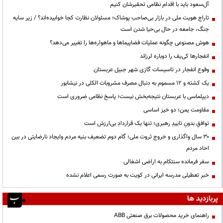
آل‌سعود باید با اقدام نظامی تحقیرشان کنیم
تاراج هویت ملی در بازار بی‌صاحب پوشاک؛ مسئولان نظارت کجا خوابیده‌اند؟ / زیر سایه
جنگ، جامعه در حال بی‌حیا شدن است
هوش مصنوعی چگونه عملیات فضاپیماها و ماهواره‌ها را تغییر می‌دهد؟
انفجارها کی‌یف را دوباره لرزاند
وقوع انفجار در تاسیسات گازی شهر جبیل عربستان
یک کشته و ۱۲ مسموم به دنبال مصرف مشروبات الکلی در نیشابور
دیپلماسی با عربستان نتیجه‌بخش نیست؛ پاسخ نظامی ضروری است
مقاومت یمن؛ دو خیز اساسی
توافقِ بدونِ تاییدِ رهبری؛ تنها یک قراردادِ بی‌ارزش است
۳۰ سال واگذاری و خروج ثروت ملی؛ گام دوم تضعیف بنیه مردم وایجاد نارضایتی در بین
احاد مردم
سفر فرمانده سنتکام به اراضی اشغالی
خبر تعطیلی مدرسه ایرانی در کویت به صورت رسمی اعلام نشده
پربازدید ها
راهنمای خرید محصولات برق صنعتی ABB