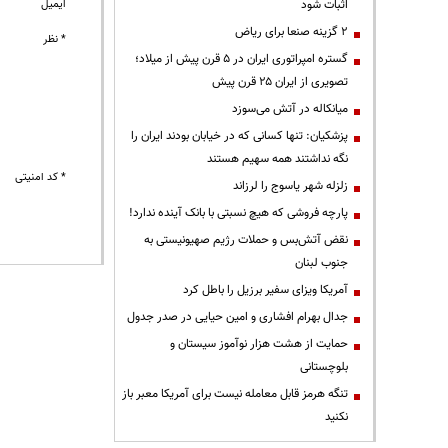
ایمیل
اثبات شود
۲ گزینه صنعا برای ریاض
* نظر
گستره امپراتوری ایران در ۵ قرن پیش از میلاد؛
تصویری از ایران ۲۵ قرن پیش
میانکاله در آتش می‌سوزد
پزشکیان: تنها کسانی که در خیابان بودند ایران را
نگه نداشتند همه سهیم هستند
* کد امنیتی
زلزله شهر یاسوج را لرزاند
پارچه فروشی که هیچ نسبتی با بانک آینده ندارد!
نقض آتش‌بس و حملات رژیم صهیونیستی به
جنوب لبنان
آمریکا ویزای سفیر برزیل را باطل کرد
جدال بهرام افشاری و امین حیایی در صدر جدول
حمایت از هشت هزار نوآموز سیستان و
بلوچستانی
تنگه هرمز قابل معامله نیست برای آمریکا معبر باز
نکنید