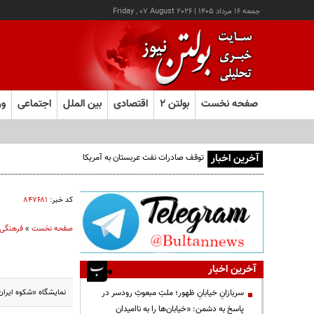
جمعه ۱۶ مرداد ۱۴۰۵
|
Friday , 07 August 2026
صفحه نخست
بولتن ۲
اقتصادی
بین الملل
اجتماعی
ور
آخرین اخبار
توقف صادرات نفت عربستان به آمریکا
کد خبر:
۸۴۷۶۸۱
صفحه نخست
»
فرهنگی
آخرین اخبار
نمایشگاه «شکوه ایران باستان» با نمایش ۲۸۰ اثر تاریخی ایران در شانگهای آ
سربازانِ خیابانِ ظهور؛ ملتِ مبعوثِ رودسر در
پاسخ به دشمن: «خیابان‌ها را به ناامیدان