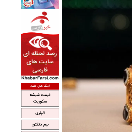
لینک های مفید
قیمت شیشه
سکوریت
آلپاری
بیم دتکتور