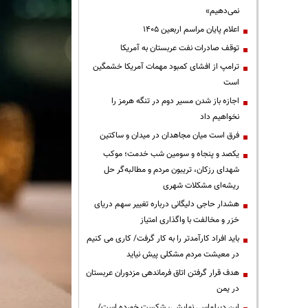
نمی‌دهیم»
اعلام پایان مراسم اربعین ۱۴۰۵
توقف صادرات نفت عربستان به آمریکا
ترامپ از افشای کمبود مهمات آمریکا خشمگین
است
اجازه باز شدن مسیر دوم در تنگه هرمز را
نخواهیم داد
فرق است میان مجاهدان در میدان و ساکتین
یکصد و پنجاه و سومین شب خدمت؛ موکب
شهدای رزکان، تریبون مردم و مطالبه‌گر حل
ریشه‌ای مشکلات شهری
هشدار حاجی دلیگانی درباره تغییر سهم دریای
خزر و مخالفت با واگذاری امتیاز
باید افراد کارآمدتر را به کار گرفت/ کاری می کنیم
در معیشت مردم مشکلی پیش نیاید
هدف قرار گرفتن اتاق‌ فرماندهی مزدوران عربستان
در یمن
این دیپلماسی نمایشی، شکست خورده است/