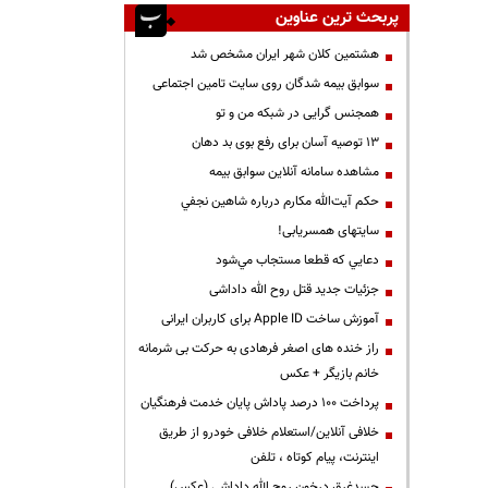
پربحث ترین عناوین
هشتمین کلان شهر ایران مشخص شد
سوابق بیمه شدگان روی سایت تامین اجتماعی
همجنس گرایی در شبکه من و تو
13 توصیه آسان برای رفع بوی بد دهان
مشاهده سامانه آنلاين سوابق بیمه
حكم آيت‌الله مكارم درباره شاهين نجفي
سایتهای همسریابی!
دعايي كه قطعا مستجاب مي‌شود
جزئیات جدید قتل روح الله داداشی
آموزش ساخت Apple ID برای کاربران ایرانی
راز خنده های اصغر فرهادی به حرکت بی شرمانه
خانم بازیگر + عکس
پرداخت ۱۰۰ درصد پاداش پایان خدمت فرهنگیان
خلافی آنلاین/استعلام خلافی خودرو از طریق
اینترنت، پیام کوتاه ، تلفن
جسدغرق درخون روح الله داداشی (عکس)