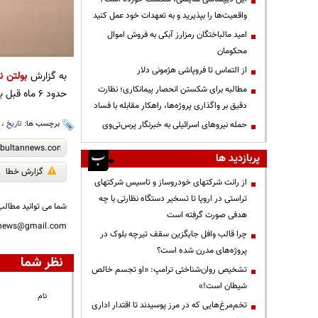
واقعیت‌ها را بپذیرید و به تعهدات خود عمل کنید
امید مالباختگان رمزارز آبکی به فروش اموال
محکومان
از التماس تا فروپاشی هژمونی دلار
به گزارش
بولتن نی
مطالبه برای شکستن انحصار پیمانکاری؛ نظارت
حدود ۶ ماه قبل به ‎چین منتقل شده‌اند تا حدود ۴ ماه دیگر در شانگهای خواهند ماند.
دقیق بر واگذاری پروژه‌ها، راهکار مقابله با فساد
برچسب ها:
تاریخ
،
حمله نیروهای اسرائیلی به خبرنگار پرس‌تی‌وی
پربازدید ها
گزارش خطا
از رانت‌ شرکتهای خودروساز و تاسیس شرکتهای
تراستی در اروپا تا تسخیر دستگاه نظارتی با چه
شما می توانید مطالب 
هدفی صورت گرفته است
nnews@gmail.com
چرا قالب وافل جایگزین سقف تیرچه بلوک در
پروژه‌های مدرن شده است؟
نظر شما
تشخیص روان‌شناختی ترامپ: «او تجسم خالص
شیطان است!»
نام
تخم‌مرغ‌هایی که در مرز پوسیدند تا اقتدار اداری