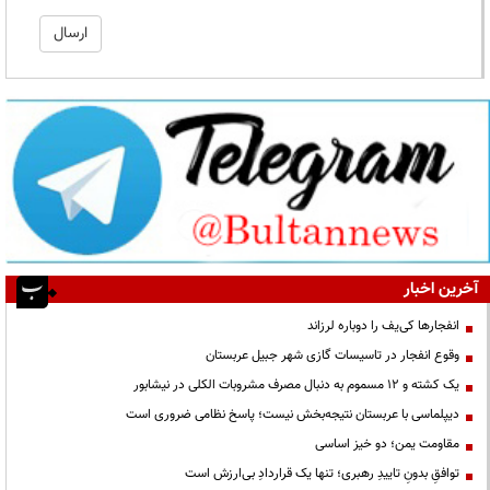
آخرین اخبار
انفجارها کی‌یف را دوباره لرزاند
وقوع انفجار در تاسیسات گازی شهر جبیل عربستان
یک کشته و ۱۲ مسموم به دنبال مصرف مشروبات الکلی در نیشابور
دیپلماسی با عربستان نتیجه‌بخش نیست؛ پاسخ نظامی ضروری است
مقاومت یمن؛ دو خیز اساسی
توافقِ بدونِ تاییدِ رهبری؛ تنها یک قراردادِ بی‌ارزش است