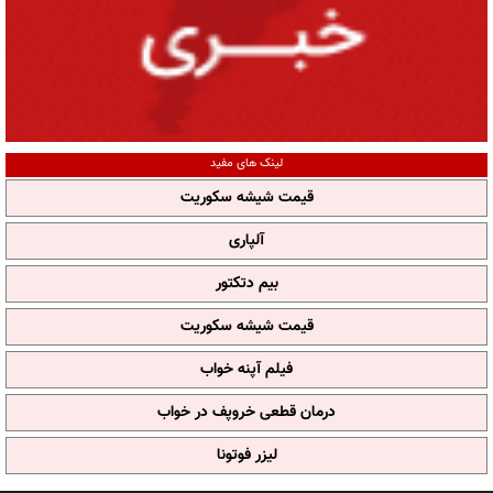
لینک های مفید
قیمت شیشه سکوریت
آلپاری
بیم دتکتور
قیمت شیشه سکوریت
فیلم آپنه خواب
درمان قطعی خروپف در خواب
لیزر فوتونا