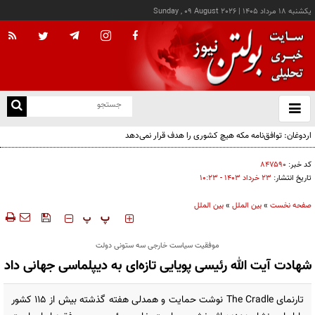
يکشنبه ۱۸ مرداد ۱۴۰۵
|
Sunday , 09 August 2026
از
و
ته
ن
نو
کد خبر:
۸۴۷۵۹۰
تاریخ انتشار:
۲۳ خرداد ۱۴۰۳ - ۱۰:۲۳
صفحه نخست
»
بین الملل
»
بین الملل
‍‍‍ پ
پ
موفقیت سیاست خارجی سه ستونی دولت
شهادت آیت الله رئیسی پویایی تازه‌ای به دیپلماسی جهانی داد
تارنمای The Cradle نوشت حمایت و همدلی هفته گذشته بیش از ۱۱۵ کشور