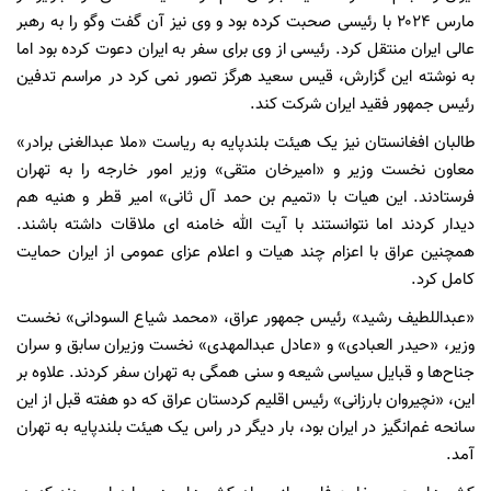
مارس ۲۰۲۴ با رئیسی صحبت کرده بود و وی نیز آن گفت وگو را به رهبر
عالی ایران منتقل کرد. رئیسی از وی برای سفر به ایران دعوت کرده بود اما
به نوشته این گزارش، قیس سعید هرگز تصور نمی کرد در مراسم تدفین
رئیس جمهور فقید ایران شرکت کند.
طالبان افغانستان نیز یک هیئت بلندپایه به ریاست «ملا عبدالغنی برادر»
معاون نخست وزیر و «امیرخان متقی» وزیر امور خارجه را به تهران
فرستادند. این هیات با «تمیم بن حمد آل ثانی» امیر قطر و هنیه هم
دیدار کردند اما نتوانستند با آیت الله خامنه ای ملاقات داشته باشند.
همچنین عراق با اعزام چند هیات و اعلام عزای عمومی از ایران حمایت
کامل کرد.
«عبداللطیف رشید» رئیس جمهور عراق، «محمد شیاع السودانی» نخست
وزیر، «حیدر العبادی» و «عادل عبدالمهدی» نخست وزیران سابق و سران
جناح‌ها و قبایل سیاسی شیعه و سنی همگی به تهران سفر کردند. علاوه بر
این، «نچیروان بارزانی» رئیس اقلیم کردستان عراق که دو هفته قبل از این
سانحه غم‌انگیز در ایران بود، بار دیگر در راس یک هیئت بلندپایه به تهران
آمد.