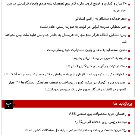
۳۰ سال واگذاری و خروج ثروت ملی؛ گام دوم تضعیف بنیه مردم وایجاد نارضایتی در بین
احاد مردم
سفر فرمانده سنتکام به اراضی اشغالی
خبر تعطیلی مدرسه ایرانی در کویت به صورت رسمی اعلام نشده
یمن: تشکیل ائتلاف هرگز مانع مجازات عربستان به خاطر جنایاتش علیه ملت یمن نخواهد
شد
نشان استاندارد به معنای پایان مسئولیت خودروساز نیست
غریبه به دادمون نمی‌رسه؛ ایرانی بخریم!
بسته اینترنت رایگان برای خبرنگاران فعال شد
با اعتراف یکی از متهمان، ابعاد تازه‌ای از پرونده ربایش و قتل حمیدرضا رجب‌زاده آشکار شد
ریمـدان؛ مرزی گرفتار در صف، کمبود زیرساخت و ضعف هماهنگی دستگاه‌ها / ۳ هزار
کامیون در انتظار، رانندگان بدون حتی یک سرویس بهداشتی!
پربازدید ها
راهنمای خرید محصولات برق صنعتی ABB
نوشابه رژیمی روی حافظه اثر می‌گذارد
پزشکیان: خدمت بی‌منت و مشارکت مردمی، پایه حل مشکلات کشور است