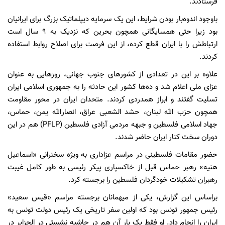
فرستادند.
باوجود اندوه‌بار بودن شرایط، این یک سرمایه دیپلماتیک بزرگ برای ایرانیان
بود زیرا حتی همسایگانی همچون بحرین که نزدیک به ۹ سال است
ارتباطش را با ایران قطع کرده، از این فرصت برای اصلاح روابط استفاده
کردند.
علاوه بر این در تعدادی از کشورهای جنوب جهانی، روزهایی به عنوان
عزای ملی اعلام شد و ده‌ها کشور این حادثه را به جمهوری اسلامی ایران
تسلیت گفتند و ابراز همدردی کردند. متحدان ایران در محور مقاومت
همچون حزب الله لبنان، حشد الشعبی عراق، انصارالله یمن، حماس،
جهاد اسلامی فلسطین و جبهه مردمی آزادی فلسطین (PFLP) هم در این
دوران سخت کنار ایران حاضر شدند.
حضور مقامات فلسطینی در مراسم عزاداری به ویژه سخنرانی «اسماعیل
هنیه» رهبر حماس قبل از خاکسپاری پیکر رئیسی به طور کامل غیبت
رهبران تشکیلات خودگردان فلسطین را برجسته کرد.
براساس این گزارش، یکی از میهمانان برجسته مراسم «قیس سعید»
رئیس جمهور تونس بود که اولین سفر تاریخی یک رئیس دولت تونس به
ایران را انجام داد. او فقط یک بار آن هم در حاشیه نشستی در الجزایر در