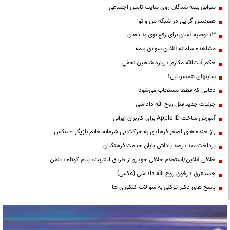
سوابق بیمه شدگان روی سایت تامین اجتماعی
همجنس گرایی در شبکه من و تو
13 توصیه آسان برای رفع بوی بد دهان
مشاهده سامانه آنلاين سوابق بیمه
حكم آيت‌الله مكارم درباره شاهين نجفي
سایتهای همسریابی!
دعايي كه قطعا مستجاب مي‌شود
جزئیات جدید قتل روح الله داداشی
آموزش ساخت Apple ID برای کاربران ایرانی
راز خنده های اصغر فرهادی به حرکت بی شرمانه خانم بازیگر + عکس
پرداخت ۱۰۰ درصد پاداش پایان خدمت فرهنگیان
خلافی آنلاین/استعلام خلافی خودرو از طریق اینترنت، پیام کوتاه ، تلفن
جسدغرق درخون روح الله داداشی (عکس)
پاسخ های دکتر توکلی به سوالات کنکوری ها