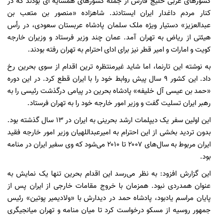
کشورهای عربی خلیج فارس از جمله کشورهای همسایه ای بودند که در
کنار مردم داغدار ایران ایستادند. شاهزاده «منصور بن متعب بن
عبدالعزیز» دستیار ویژه ملک سلمان پادشاه عربستان سعودی، در رأس
هیئتی از ریاض به تهران آمد. عمان چند وزیر فرستاد و وزیران خارجه
کویت و امارات و امیر قطر نیز برای ادای احترام به تهران رفته بودند.
به نوشته این تارنما، اما شاید غیرمنتظره ترین اقدام از سوی بحرین رخ
داد. این کشور ۹ سال پیش روابط خود را با ایران قطع کرد. در این دوره
«حمد بن عیسی آل خلیفه» پادشاه بحرین در پیامی درگذشت رئیسی را به
رهبر ایران تسلیت گفت و وزیر امور خارجه خود را به تهران فرستاد.
این اولین سفر یک دیپلمات ارشد بحرینی به ایران در ۱۳ سال گذشته بود.
بدون تردید بخشی از این احترام به امیرعبداللهیان وزیر امور خارجه فقید
ایران مربوط به سال‌های ۲۰۰۷ تا ۲۰۱۰ می‌شود که وی سفیر ایران در منامه
بود.
این گزارش افزود: به نظر می‌رسد این اقدام بحرین تنها یک نمایش به
عنوان همدردی نبود. همزمان با خروج مقامات خارجی از ایران پس از
پایان مراسم یادبود، پادشاه حمد در دیدارش با «ولادیمیر پوتین» رئیس
جمهور روسیه از مسکو درخواست کرد تا میان منامه و تهران میانجیگری