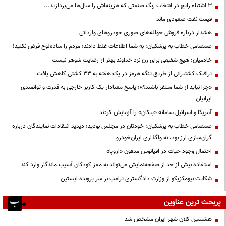
3 اشتباه رایج در انتخاب رنگ صنعتی که هزینه‌اش را سال‌ها می‌پردازید...
قیمت نفت صعودی ماند
هشدار درباره فروش حواله‌های صوری خودروهای وارداتی
صمصامی خطاب به پزشکیان: به شما اطلاعات غلط دادند؛ مردم را ساده‌لوح فرض نکنید!
خادمیان: هیچ شفیعی برای زن نزد خداوند بهتر از رضایت شوهر نیست
ترافیک کشتیرانی از طریق تنگه هرمز در یک هفته به ۳۳ کشتی کاهش یافت
«چرا نباید از شما متنفر باشند؟»؛ پاسخ معنادار یک کاربر خارجی به قدرت و توانمندی
ایرانیان
آمریکا و اسرائیل سامانه «پیکان» را آزمایش کردند
صمصامی خطاب به پزشکیان: خودتان در مجلس بودید؛ دیدید انتقادات نمایندگان درباره
گران‌سازی ارز بود، نه واگذاری ایران‌خودرو
احتمال وجود حیات در اقیانوس مدفون «اروپا»
استفاده بیش از حد از صفحه‌نمایش می‌تواند به مغز کودکان آسیب ماندگار وارد کند
شکایت نیومکزیکو از وزارت دادگستری ترامپ بر سر پرونده اپستین
پربحث ترین عناوین
هشتمین کلان شهر ایران مشخص شد