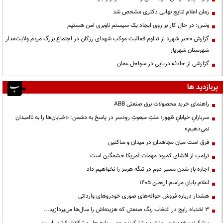
زمان اعلام نتایج نهایی دکتری مشخص شد
ونس: در حال کار بر روی ایجاد یک سیستم ناوبری امن هستیم
گزارش «خبر شهر» از تداوم فعالیت موکب شهدای رزکان در اجتماع بزرگ مردم ولایت‌مدار
شهرستان شهریار
گزارشی از حادثه دریایی در سواحل عمان
پربازدید ها
راهنمای خرید محصولات برق صنعتی ABB
سربازانِ خیابانِ ظهور؛ ملتِ مبعوثِ رودسر در پاسخ به دشمن: «خیابان‌ها را به ناامیدان
نمی‌دهیم»
فرق است میان مجاهدان در میدان و ساکتین
ترامپ از افشای کمبود مهمات آمریکا خشمگین است
اجازه باز شدن مسیر دوم در تنگه هرمز را نخواهیم داد
اعلام پایان مراسم اربعین ۱۴۰۵
هشدار درباره فروش حواله‌های صوری خودروهای وارداتی
3 اشتباه رایج در انتخاب رنگ صنعتی که هزینه‌اش را سال‌ها می‌پردازید...