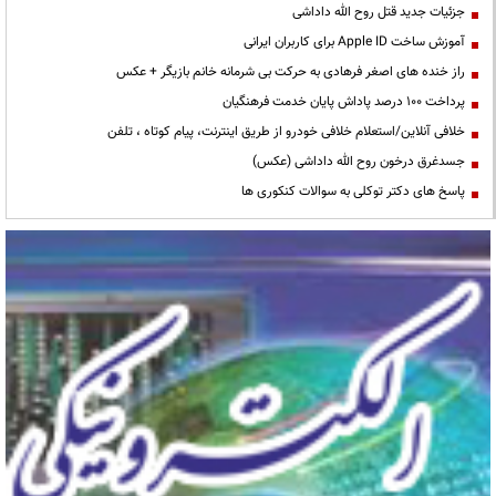
جزئیات جدید قتل روح الله داداشی
آموزش ساخت Apple ID برای کاربران ایرانی
راز خنده های اصغر فرهادی به حرکت بی شرمانه خانم بازیگر + عکس
پرداخت ۱۰۰ درصد پاداش پایان خدمت فرهنگیان
خلافی آنلاین/استعلام خلافی خودرو از طریق اینترنت، پیام کوتاه ، تلفن
جسدغرق درخون روح الله داداشی (عکس)
پاسخ های دکتر توکلی به سوالات کنکوری ها