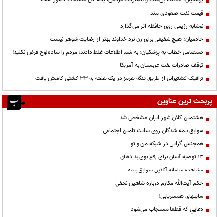
پزشکیان: خدمت بی‌منت و مشارکت مردمی، پایه حل مشکلات کشور است
قیمت نفت صعودی ماند
نوشابه رژیمی روی حافظه اثر می‌گذارد
خادمیان: هیچ شفیعی برای زن نزد خداوند بهتر از رضایت شوهر نیست
صمصامی خطاب به پزشکیان: به شما اطلاعات غلط دادند؛ مردم را ساده‌لوح فرض نکنید!
توقف صادرات نفت عربستان به آمریکا
ترافیک کشتیرانی از طریق تنگه هرمز در یک هفته به ۳۳ کشتی کاهش یافت
پربحث ترین عناوین
هشتمین کلان شهر ایران مشخص شد
سوابق بیمه شدگان روی سایت تامین اجتماعی
همجنس گرایی در شبکه من و تو
13 توصیه آسان برای رفع بوی بد دهان
مشاهده سامانه آنلاين سوابق بیمه
حكم آيت‌الله مكارم درباره شاهين نجفي
سایتهای همسریابی!
دعايي كه قطعا مستجاب مي‌شود