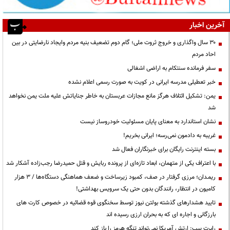
آخرین اخبار
۳۰ سال واگذاری و خروج ثروت ملی؛ گام دوم تضعیف بنیه مردم وایجاد نارضایتی در بین
احاد مردم
سفر فرمانده سنتکام به اراضی اشغالی
خبر تعطیلی مدرسه ایرانی در کویت به صورت رسمی اعلام نشده
یمن: تشکیل ائتلاف هرگز مانع مجازات عربستان به خاطر جنایاتش علیه ملت یمن نخواهد
شد
نشان استاندارد به معنای پایان مسئولیت خودروساز نیست
غریبه به دادمون نمی‌رسه؛ ایرانی بخریم!
بسته اینترنت رایگان برای خبرنگاران فعال شد
با اعتراف یکی از متهمان، ابعاد تازه‌ای از پرونده ربایش و قتل حمیدرضا رجب‌زاده آشکار شد
ریمـدان؛ مرزی گرفتار در صف، کمبود زیرساخت و ضعف هماهنگی دستگاه‌ها / ۳ هزار
کامیون در انتظار، رانندگان بدون حتی یک سرویس بهداشتی!
تایید هشدارهای گذشته بولتن نیوز توسط سخنگوی قوه قضائیه در خصوص کارت های
بارزگانی و اجاره ای که به بحران ارزی رسیده اند
رابرت پیپ: ارتش آمریکا نمی‌تواند تنگه هرمز را باز کند