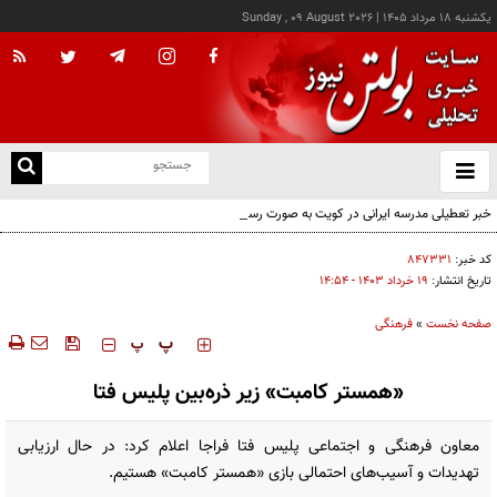
يکشنبه ۱۸ مرداد ۱۴۰۵
|
Sunday , 09 August 2026
از
و
ته
خبر تعطیلی مدرسه ایرانی در کویت به صورت رسمی اعلام نشده
ن
نو
کد خبر:
۸۴۷۳۳۱
تاریخ انتشار:
۱۹ خرداد ۱۴۰۳ - ۱۴:۵۴
صفحه نخست
»
فرهنگی
‍‍‍ پ
پ
«همستر کامبت» زیر ذره‌بین پلیس فتا
معاون فرهنگی و اجتماعی پلیس فتا فراجا اعلام کرد: در حال ارزیابی
تهدیدات و آسیب‌های احتمالی بازی «همستر کامبت» هستیم.