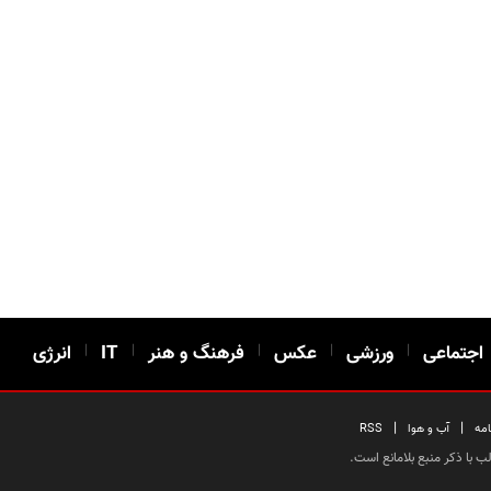
اجتماعی
|
ورزشی
|
عکس
|
فرهنگ و هنر
|
IT
|
انرژی
|
|
امه
آب و هوا
RSS
 با ذکر منبع بلامانع است.