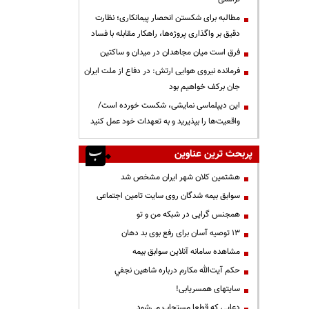
مطالبه برای شکستن انحصار پیمانکاری؛ نظارت
دقیق بر واگذاری پروژه‌ها، راهکار مقابله با فساد
فرق است میان مجاهدان در میدان و ساکتین
فرمانده نیروی هوایی ارتش: در دفاع از ملت ایران
جان برکف خواهیم بود
این دیپلماسی نمایشی، شکست خورده است/
واقعیت‌ها را بپذیرید و به تعهدات خود عمل کنید
پربحث ترین عناوین
هشتمین کلان شهر ایران مشخص شد
سوابق بیمه شدگان روی سایت تامین اجتماعی
همجنس گرایی در شبکه من و تو
13 توصیه آسان برای رفع بوی بد دهان
مشاهده سامانه آنلاين سوابق بیمه
حكم آيت‌الله مكارم درباره شاهين نجفي
سایتهای همسریابی!
دعايي كه قطعا مستجاب مي‌شود