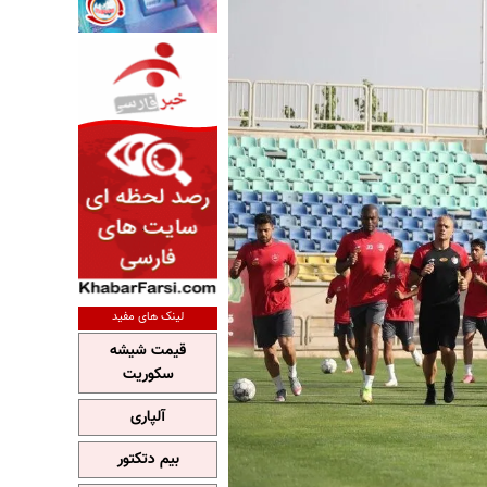
لینک های مفید
قیمت شیشه
سکوریت
آلپاری
بیم دتکتور