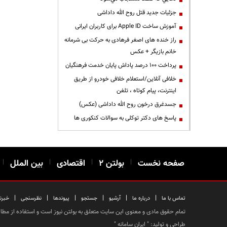
جزئیات جدید قتل روح الله داداشی
آموزش ساخت Apple ID برای کاربران ایرانی
راز خنده های اصغر فرهادی به حرکت بی شرمانه
خانم بازیگر + عکس
پرداخت ۱۰۰ درصد پاداش پایان خدمت فرهنگیان
خلافی آنلاین/استعلام خلافی خودرو از طریق
اینترنت، پیام کوتاه ، تلفن
جسدغرق درخون روح الله داداشی (عکس)
پاسخ های دکتر توکلی به سوالات کنکوری ها
صفحه نخست
|
بولتن ۲
|
اقتصادی
|
بین الملل
|
|
|
|
|
|
|
تماس با ما
درباره ما
آرشیو
جستجو
پیوندها
نظرسنجی
خبرن
تمام حقوق مادی و معنوی این سایت متعلق به بولتن نیوز است و استفاده از مطالب
طراحی و تولید: "
ایران سامانه
"