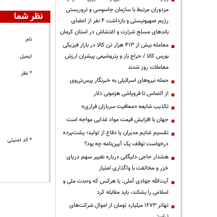
مزدوران مرتبط با سازمان جاسوسی و تروریستی
نظر شما
رژیم صهیونیستی و بازداشت ۴ نفر از اعضای
باندهای مسلح شرارت و اغتشاش در استان کرمان
نام
معامله بیش از ۴۱۳ هزار تن کالا در بازار فیزیکی
بورس کالا / حراج باز و پتروشیمی پیشران ارزش
ایمیل
معاملات روز شدند
* نظر
حمله نیروهای اسرائیلی به خبرنگار پرس‌تی‌وی
از التماس تا فروپاشی هژمونی دلار
تکذیب شایعه «معافیت سربازان فراری»
جهان با افزایش قیمت مواد غذایی مواجه است
تقسیم غنایم مدیران یا دفاع از تولید؛ پشت‌پرده
* کد امنیتی
درخواست توقف یک آیین‌نامه چه بود؟
هشدار حاجی دلیگانی درباره تغییر سهم دریای
خزر و مخالفت با واگذاری امتیاز
آیت‌الله جوادی آملی: با هرکس که وحدت ملی و
اسلامی را بشکند، باید مقابله کرد
تهاتر ۱۶۷۳ میلیارد تومان از اموال شرکت‌های
تراستی