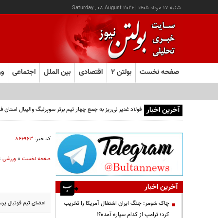
شنبه ۱۷ مرداد ۱۴۰۵
|
Saturday , 08 August 2026
صفحه نخست
بولتن ۲
اقتصادی
بین الملل
اجتماعی
ور
آخرین اخبار
فولاد غدیر نی‌ریز به جمع چهار تیم برتر سوپرلیگ والیبال استان
کد خبر:
۸۴۶۹۶۳
صفحه نخست
»
ورزشی
»
آخرین اخبار
اعضای تیم فوتبال پرس
چاک شومر: جنگ ایران اشتغال آمریکا را تخریب
کرد؛ ترامپ از کدام سیاره آمده؟!