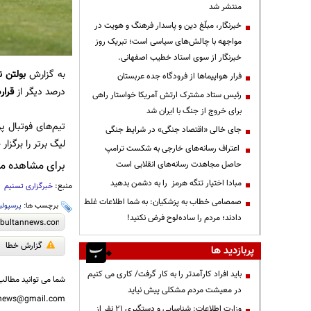
منتشر شد
خبرنگار، مبلّغ دین و پاسدار فرهنگ و هویت در
مواجهه با چالش‌های سیاسی است؛ تبریک روز
خبرنگار از سوی استاد خطیب اصفهانی.
به گزارش
بولتن ن
فرار هواپیماها از فرودگاه جده عربستان
درصد دیگر از
قرار
رئیس ستاد مشترک ارتش آمریکا خواستار راهی
برای خروج از جنگ با ایران شد
جای خالی «اقتصاد جنگی» در شرایط جنگی
لیگ برتر را برگزار
اعتراف رسانه‌های خارجی به شکست ترامپ
برای مشاهده مطا
حاصل مجاهدت رسانه‌های انقلابی است
مبادا اختیار تنگه هرمز را به دشمن بدهید
منبع:
خبرگزاری تسنیم
صمصامی خطاب به پزشکیان: به شما اطلاعات غلط
برچسب ها:
پرسپول
دادند؛ مردم را ساده‌لوح فرض نکنید!
گزارش خطا
پربازدید ها
باید افراد کارآمدتر را به کار گرفت/ کاری می کنیم
شما می توانید مطالب 
در معیشت مردم مشکلی پیش نیاید
nnews@gmail.com
وزارت اطلاعات: شناسایی و دستگیری ۲۱ نفر از