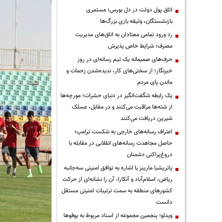
اتاق پول دولت در دل بورس؛ مستمری
بازنشستگان، وثیقه بازی بزرگ‌ها
رد ورود تمامی معتادان به اتاق‌های مدیریت
مصرف؛ شرایط خاص پذیرش
حرف‌های صمیمانه یک تیم رسانه‌ای در روز
خبرنگار؛ از سختی‌های کار، ندیده‌شدن زحمات و
ماندن پای مردم
یک رابطه شگفت‌انگیز در دنیای حشرات؛ مورچه‌ها
از شته‌ها مراقبت می‌کنند و در مقابل، عسلک
شیرین دریافت می‌کنند
اعتراف رسانه‌های خارجی به شکست ترامپ؛
حاصل مجاهدت رسانه‌های انقلابی در مقابله با
دروغ‌پراکنی دشمنان
پاتریشیا مارینز با اشاره به توافق امنیتی سه‌جانبه
ریاض، اسلام‌آباد و آنکارا، آن را نشانه‌ای از حرکت
کشورهای منطقه به سمت ترتیبات امنیتی مستقل
دانست
ویدئو؛ پنجمین مجموعه از اسناد مربوط به یوفوها