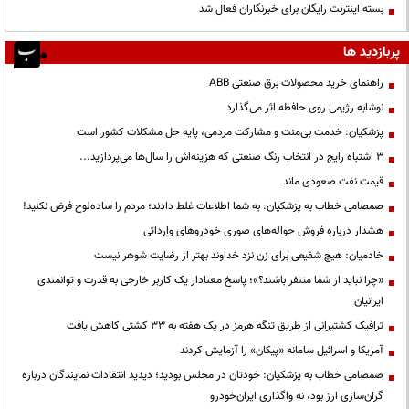
بسته اینترنت رایگان برای خبرنگاران فعال شد
پربازدید ها
راهنمای خرید محصولات برق صنعتی ABB
نوشابه رژیمی روی حافظه اثر می‌گذارد
پزشکیان: خدمت بی‌منت و مشارکت مردمی، پایه حل مشکلات کشور است
3 اشتباه رایج در انتخاب رنگ صنعتی که هزینه‌اش را سال‌ها می‌پردازید...
قیمت نفت صعودی ماند
صمصامی خطاب به پزشکیان: به شما اطلاعات غلط دادند؛ مردم را ساده‌لوح فرض نکنید!
هشدار درباره فروش حواله‌های صوری خودروهای وارداتی
خادمیان: هیچ شفیعی برای زن نزد خداوند بهتر از رضایت شوهر نیست
«چرا نباید از شما متنفر باشند؟»؛ پاسخ معنادار یک کاربر خارجی به قدرت و توانمندی
ایرانیان
ترافیک کشتیرانی از طریق تنگه هرمز در یک هفته به ۳۳ کشتی کاهش یافت
آمریکا و اسرائیل سامانه «پیکان» را آزمایش کردند
صمصامی خطاب به پزشکیان: خودتان در مجلس بودید؛ دیدید انتقادات نمایندگان درباره
گران‌سازی ارز بود، نه واگذاری ایران‌خودرو