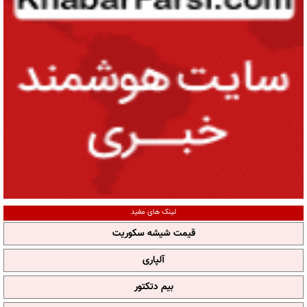
لینک های مفید
قیمت شیشه سکوریت
آلپاری
بیم دتکتور