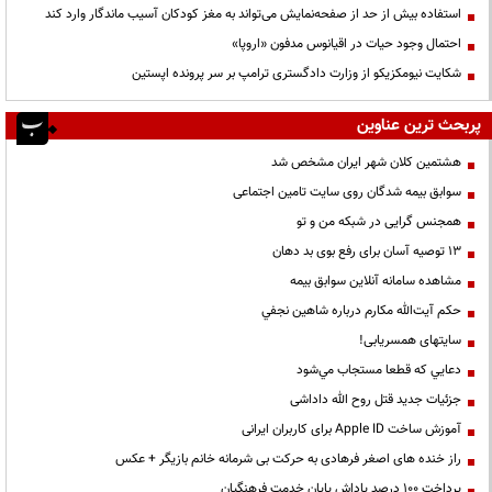
استفاده بیش از حد از صفحه‌نمایش می‌تواند به مغز کودکان آسیب ماندگار وارد کند
احتمال وجود حیات در اقیانوس مدفون «اروپا»
شکایت نیومکزیکو از وزارت دادگستری ترامپ بر سر پرونده اپستین
پربحث ترین عناوین
هشتمین کلان شهر ایران مشخص شد
سوابق بیمه شدگان روی سایت تامین اجتماعی
همجنس گرایی در شبکه من و تو
13 توصیه آسان برای رفع بوی بد دهان
مشاهده سامانه آنلاين سوابق بیمه
حكم آيت‌الله مكارم درباره شاهين نجفي
سایتهای همسریابی!
دعايي كه قطعا مستجاب مي‌شود
جزئیات جدید قتل روح الله داداشی
آموزش ساخت Apple ID برای کاربران ایرانی
راز خنده های اصغر فرهادی به حرکت بی شرمانه خانم بازیگر + عکس
پرداخت ۱۰۰ درصد پاداش پایان خدمت فرهنگیان