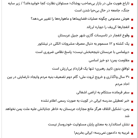
تاراج هویت ملی در بازار بی‌صاحب پوشاک؛ مسئولان نظارت کجا خوابیده‌اند؟ / زیر سایه
جنگ، جامعه در حال بی‌حیا شدن است
هوش مصنوعی چگونه عملیات فضاپیماها و ماهواره‌ها را تغییر می‌دهد؟
انفجارها کی‌یف را دوباره لرزاند
وقوع انفجار در تاسیسات گازی شهر جبیل عربستان
یک کشته و ۱۲ مسموم به دنبال مصرف مشروبات الکلی در نیشابور
دیپلماسی با عربستان نتیجه‌بخش نیست؛ پاسخ نظامی ضروری است
مقاومت یمن؛ دو خیز اساسی
توافقِ بدونِ تاییدِ رهبری؛ تنها یک قراردادِ بی‌ارزش است
۳۰ سال واگذاری و خروج ثروت ملی؛ گام دوم تضعیف بنیه مردم وایجاد نارضایتی در بین
احاد مردم
سفر فرمانده سنتکام به اراضی اشغالی
خبر تعطیلی مدرسه ایرانی در کویت به صورت رسمی اعلام نشده
یمن: تشکیل ائتلاف هرگز مانع مجازات عربستان به خاطر جنایاتش علیه ملت یمن نخواهد
شد
نشان استاندارد به معنای پایان مسئولیت خودروساز نیست
غریبه به دادمون نمی‌رسه؛ ایرانی بخریم!