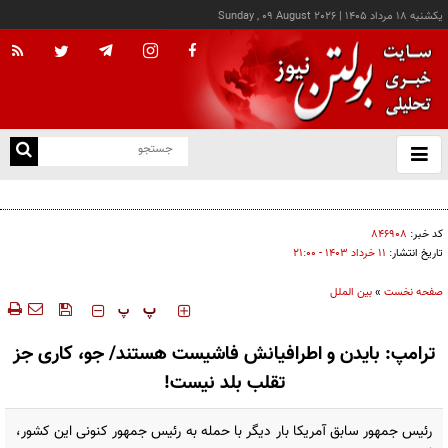
يکشنبه ۱۸ مرداد ۱۴۰۵
|
Sunday , 09 August 2026
از
و
ته
هوش مصنوعی چگونه عملیات فضاپیماها و ماهواره‌ها را تغییر می‌دهد؟
ن
نو
کد خبر:
۸۴۶۹۰۸
تاریخ انتشار:
۱۱ خرداد ۱۴۰۳ - ۲۱:۰۰
صفحه نخست
»
بین الملل
‍‍‍ پ
پ
ترامپ: بایدن و اطرافیانش فاشیست هستند/ جو، کاری جز
تقلب بلد نیست!
رئیس جمهور سابق آمریکا بار دیگر با حمله به رئیس جمهور کنونی این کشور،