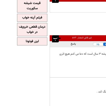
قیمت شیشه
سکوریت
فیلم آپنه خواب
درمان قطعی خروپف
در خواب
غیر قابل انتشار:
۵۷۲
لیزر فوتونا
پاسخ
65
من خودم شب کوری دام یعنی چشمهایم خیلی ضعیف هستند حتی دکترها گفته اند با دارو وجراحی خوب نمیشه 3 سال است که دعا می کنم هیچ اثری
گ کند .