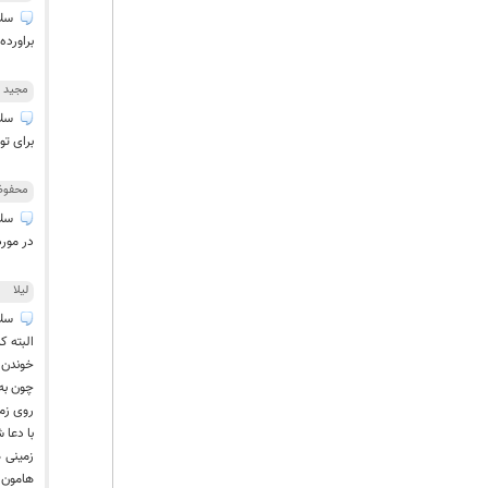
سلا
براورده
مجید
سلا
برای تو
محفوظ
سلام
در مورد
لیلا
سلا
البته ک
خوندن و
چون به 
روی زمی
با دعا 
زمینی 
هامون ع