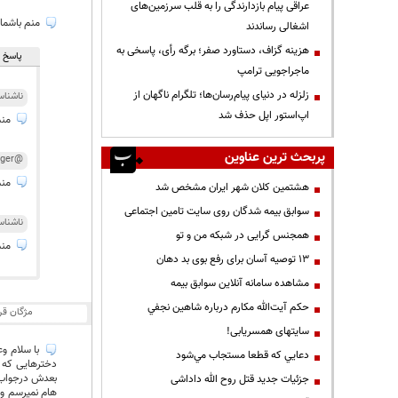
عراقی پیام بازدارندگی را به قلب سرزمین‌های
منم باشما
اشغالی رساندند
هزینه گزاف، دستاورد صفر؛ برگه رأی، پاسخی به
پاسخ ه
ماجراجویی ترامپ
زلزله در دنیای پیام‌رسان‌ها؛ تلگرام ناگهان از
ناشنا
اپ‌استور اپل حذف شد
منم
پربحث ترین عناوین
@WhiteAvenger
منم 
هشتمین کلان شهر ایران مشخص شد
سوابق بیمه شدگان روی سایت تامین اجتماعی
ناشنا
همجنس گرایی در شبکه من و تو
منم 
13 توصیه آسان برای رفع بوی بد دهان
مشاهده سامانه آنلاين سوابق بیمه
حكم آيت‌الله مكارم درباره شاهين نجفي
مژگان قر
سایتهای همسریابی!
با سلام وع
دعايي كه قطعا مستجاب مي‌شود
دخترهایی که ب
بعدش درجواب م
جزئیات جدید قتل روح الله داداشی
هام نمیرسم و