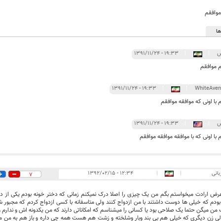
موافقم
ا
س
|
|
۱۹:۳۳ - ۱۳۹۱/۱۱/۲۴
 موافقم
۱۹:۳۳ - ۱۳۹۱/۱۱/۲۴
|
|
با اونی که موافقه موافقم
س
|
|
۱۹:۳۳ - ۱۳۹۱/۱۱/۲۴
با اونی که با موافقه موافقه موافقم
بانی
|
|
۱۲:۳۴ - ۱۳۹۲/۰۲/۱۵
7
رض ارادت میخواستم بگم من یک چیزی را اصلا درک نمیکنم زمانی که دختر خونه بودم یکی از دخ
ودم که خیلی ها دوست داشتند با من ازدواج کنند ولی متاسفانه با کسی ازدواج کردم که مجبور ش
ن میگن حتما یک صلاحی بود یا کسانی را میشناسم که امکاناتی دارند که من یکدونه اش و ندارم 
لی زن دیگری که خیلی هم بی بند وبار وشلخته و زشت هم هست همه چی داره و باز هم به من می