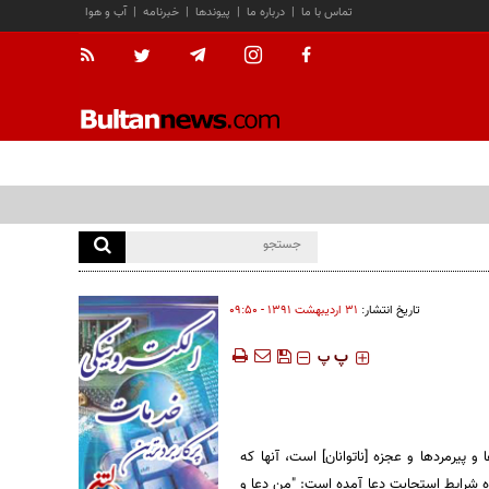
تماس با ما
|
درباره ما
|
پیوندها
|
خبرنامه
|
آب و هوا
تاریخ انتشار:
۳۱ ارديبهشت ۱۳۹۱ - ۰۹:۵۰
‍‍‍ پ
پ
و پيرمردها و عجزه [ناتوانان] است، آنها كه
اره شرايط استجابت دعا آمده است: "من دعا و