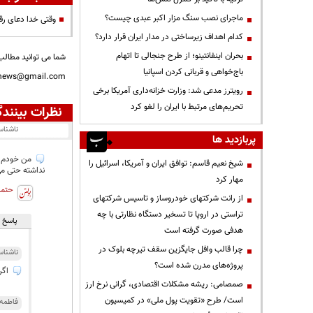
ماجرای نصب سنگ مزار اکبر عبدی چیست؟
وقتی خدا دعای رق
کدام اهداف زیرساختی در مدار ایران قرار دارد؟
بحران اینفانتینو؛ از طرح جنجالی تا اتهام
شما می توانید مطالب 
باج‌خواهی و قربانی کردن اسپانیا
nnews@gmail.com
رویترز مدعی شد: وزارت خزانه‌داری آمریکا برخی
تحریم‌های مرتبط با ایران را لغو کرد
نظرات بینندگ
ناشنا
پربازدید ها
شیخ نعیم قاسم: توافق ایران و آمریکا، اسرائیل را
نداشته حتی م
مهار کرد
حتما
از رانت‌ شرکتهای خودروساز و تاسیس شرکتهای
تراستی در اروپا تا تسخیر دستگاه نظارتی با چه
پاسخ ه
هدفی صورت گرفته است
چرا قالب وافل جایگزین سقف تیرچه بلوک در
ناشنا
پروژه‌های مدرن شده است؟
اگر 
صمصامی: ریشه مشکلات اقتصادی، گرانی نرخ ارز
است/ طرح «تقویت پول ملی» در کمیسیون
فاطمه.