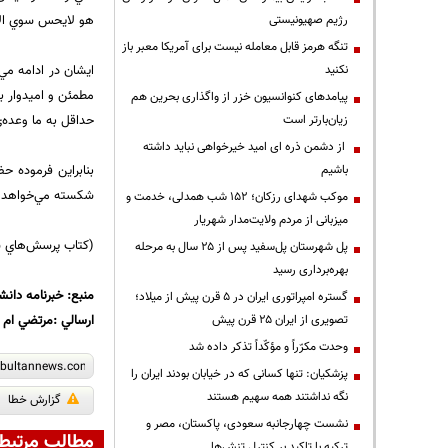
هو لايحس سوي الا
رژیم صهیونیستی
تنگه هرمز قابل معامله نیست برای آمریکا معبر باز
ايشان در ادامه مي‌
نکنید
مطمئن و اميدوار ب
پیامدهای کنوانسیون خزر از واگذاری بحرین هم
حداقل به ما وعده‌
زیان‌بارتر است
از دشمن ذره ای امید خیرخواهی نباید داشته
بنابراين فرموده ح
باشیم
شكسته مي‌خواهد.
موکب شهدای رزکان؛ ۱۵۲ شب همدلی، خدمت و
میزبانی از مردم ولایت‌مدار شهریار
(كتاب پرسش‌هاي شم
پل شهرستان پل‌سفید پس از ۲۵ سال به مرحله
بهره‌برداری رسید
منبع: خبرنامه دانش
گستره امپراتوری ایران در ۵ قرن پیش از میلاد؛
ارسالي :مرتضي ام
تصویری از ایران ۲۵ قرن پیش
وحدت مکرّراً و مؤکّداً تذکر داده شد
پزشکیان: تنها کسانی که در خیابان بودند ایران را
نگه نداشتند همه سهیم هستند
گزارش خطا
نشست چهارجانبه سعودی، پاکستان، مصر و
مطالب مرتبط
ترکیه با تاکید بر کنترل تنش‌ها