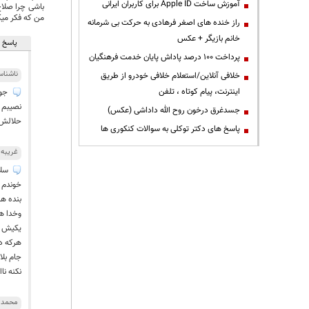
آموزش ساخت Apple ID برای کاربران ایرانی
باشی چرا صلاح
من که فکر می
راز خنده های اصغر فرهادی به حرکت بی شرمانه
خانم بازیگر + عکس
پاسخ ه
پرداخت ۱۰۰ درصد پاداش پایان خدمت فرهنگیان
ناشنا
خلافی آنلاین/استعلام خلافی خودرو از طریق
اینترنت، پیام کوتاه ، تلفن
نصیبم 
جسدغرق درخون روح الله داداشی (عکس)
حلالش 
پاسخ های دکتر توکلی به سوالات کنکوری ها
غریبه
سلا
خوندم گ
بنده ها
وخدا هم
یکیش حض
هرکه د
جام بل
نکنه نا
محمد