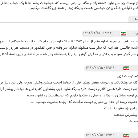
 نیست چرا من نباید داشته باشم مگه من بدنیا نیومدم که خوشبخت بشم لطفا یک جواب منطقی به
کنم دلیلش خنگ بودن خودمون هست واینکه زود از همه چی گذشت میکنیم
ا
س
|
|
۱۲:۳۴ - ۱۳۹۲/۰۲/۱۵
جواب منطقی ای وجود نداره منم از سال 1382 تا حالا دارم برای حاجات مخت
شده جالبش هم اینه که نماز شب میخونم نمازام سر وقته و حتی المقدور در مسجد هر روز و شب 
هم گوش نمیدم و بجاش یا به قران گوش میدم یا به موعظه ولی شده ام لقلقه ی زبون همه آشنا و
۱۲:۳۴ - ۱۳۹۲/۰۲/۱۵
|
|
م دوست عزیز
له ها وشکایاتت و .درسته بعضی وقتها خلی از دعاها اجابت میشن وخیلی هم نه.ولی این دلیل بر 
شو دوست داره همون کافرم دوست داره ومیگه شاید خوب بشه.این که بعضی ها توفشار بیشتر قرار 
 توجه بیشتری به اونا داره خیلی داستانها داریم که این واقعیت رو نشون میده
رت زینبه آیا خدا این بانو رو دوست نداشت که اینهمه مصیبت دید.و.......
ر این بزم مقرب تر است
ا بیشترش میدهند
امیدبشی
۱۲:۳۴ - ۱۳۹۲/۰۲/۱۵
|
|