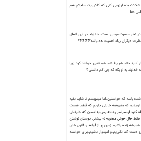
 مشکلات بده ارزومی کنی که کاش یک حاجتم هم
اس دعا
 در نظر حضرت موسی است. خداوند در این اتفاق
ظرات دیگران زیاد اهمیت نده.باشه؟؟؟؟؟؟؟؟
ر کنید حتما شرایط شما هم تغییر خواهد کرد زیرا
خداوند به او بگه که چی کم داشتی ؟
ده باشه که خواستین.اما مینویسم تا شاید بقیه
یی اومدیم که مفروضه خالقی داریم که قطعا هست
گاه کنید او سراسر رحمته پس به انسان که خلیفش
ا فقط حال خوش معنویه نه بیشتر. دوستان نوشتن
همیشه زنده باشیم.زمین پر از قواعد و قانون های
 دست کم نگیریم.و امیدوار باشیم.برای خواسته