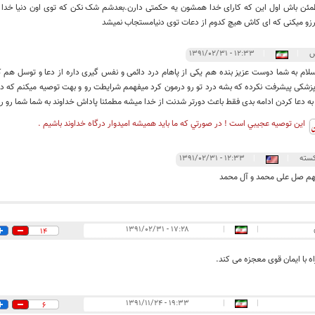
ئن باش اول این که کارای خدا همشون یه حکمتی دارن.بعدشم شک نکن که توی اون دنیا خدا د
رزو میکنی که ای کاش هیچ کدوم از دعات توی دنیامستجاب نمیشد
س
|
|
۱۲:۳۳ - ۱۳۹۱/۰۲/۳۱
سلام به شما دوست عزیز بنده هم یکی از پاهام درد دائمی و نفس گیری داره از دعا و توسل هم 
زشکی پیشرفت نکرده که بشه درد تو رو درمون کرد میفهمم شرایطت رو و بهت توصیه میکنم که در
به دعا کردن ادامه بدی فقط باعث دورتر شدنت از خدا میشه مطمئنا پاداش خداوند به شما شما رو ر
اين توصيه عجيبي است ! در صورتي كه ما بايد هميشه اميدوار درگاه خداوند باشيم .
سته
|
|
۱۲:۳۳ - ۱۳۹۱/۰۲/۳۱
هم صل علی محمد و آل محمد
۱۷:۲۸ - ۱۳۹۱/۰۲/۳۱
|
|
14
 با ایمان قوی معجزه می کند.
۱۹:۳۳ - ۱۳۹۱/۱۱/۲۴
|
|
6