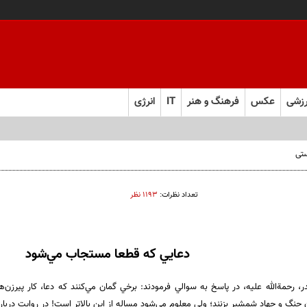
زشی
عکس
فرهنگ و هنر
IT
انرژی
تعداد نظرات:
۱۱۹۳ نظر
دعايي كه قطعا مستجاب مي‌شود
ر، رحمةالله عليه، در پاسخ به سوالي فرمودند: برخي گمان مي‌كنند كه دعا، كار پيرزن‌ها 
ن جنگ و جهاد شمشير بزنند؛ ولي معلوم مي‌شود مساله از اين بالاتر است! در روايت درب