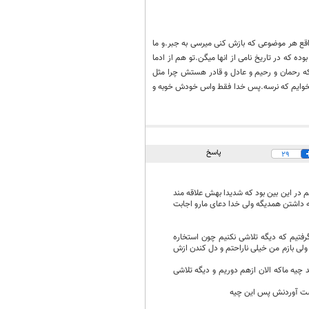
قع هر موضوعی که بازش کنی میرسی به جبر.و ما
ه که در تاریخ نامی از انها میگن.تو هم از ادما
 که رحمان و رحیم و عادل و قادر هستش چرا مثل
ه میخوایم که نرسه.پس خدا فقط واس خودش خوبه و
پاسخ
29
هم در این بین بود که شدیدا بهش علاقه مند
ه داشتن همدیگه ولی خدا دعای مارو اجابت
رفتیم که دیگه تلاشی نکنیم چون استخاره
ولی بازم من خیلی ناراحتم و دل کندن ازش
د چیه ماکه الان ازهم دوریم و دیگه تلاشی
دست آوردنش پس این چیه