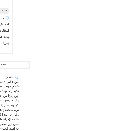
هادی
ببی
ادما خو
انتظار
بنده ها
بس!
lean
سلام
من 
شدم و وقتی به
نکرد و خانواد
این روزا من خی
ولی با وجود ا
کردیم اونم بد
برام سخته و ه
ولی این روزا 
واسه ازدواج با
پس این امیدی 
یه امید کاذبه 