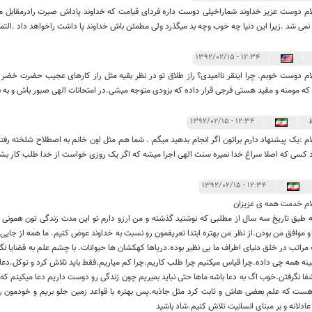
م دوست عزیز خداوند شماراخیلی دوست داره فردای قیامت که خداوند پاداش صبرت رادرمقابل
 نمی شد .زیرا این دنیا چه خوب وچه بد میگذرد ولی مطمئن باش خداوند پا داشت راخواهد داد .التم
۱۲:۳۴ - ۱۳۹۲/۰۲/۱۵
|
|
م دوست خوبم. چرا اینقر ناامیدی؟ راز طلاق تو در نظر بقیه مثل راز کارهای عجیب حضرت خضر
 که مومنه و مقید هستی فرجی قرار داده که بزودی متوجه میشی.در امتحانات الهی صبور باش و به ن
۱۲:۳۴ - ۱۳۹۲/۰۲/۱۵
|
|
 :یک پیشنهاد دارم براتون اگر انجام بدهید میگم . شما هم مثل اون خانم به اصطلاح شلخته رفتا
 کسی که اصلا سراغ خدا نمیره سنت الهی اجرا میشه که اگر یک روزی خواست از خدا طلب کار بشه 
۱۲:۳۴ - ۱۳۹۲/۰۲/۱۵
|
|
م خدمت همه ی عزیزان
ه طبق تاریخ سه سال از مطلبی که نوشتید گذشته و من ارزو دارم تو این مدت زندگی تون همونی ش
 موافق من بودن.از نظر من بهتره ابتدا تعریفمون رو نسبت به خداوند عوض کنیم. ما همه از جا
مراتب در خلق دنیای اطراف ما بی نظیر بوده.دریاها کهکشان ها حیوانات. با چشم علم به قضایا ن
نه همه چی داده.چرا قیاس میکنیم چرا طلب کاریم.چرا کم میاریم.فقط باید تلاش کرد و توکل.دع
شفا نگرفتن.خوب اگ به دعا باشه ماها حتی نباید بمیریم چون زندگی رو دوست داریم دعا میکینم که 
هست که علم بعضی هاش و ثابت کرد مثل جاذبه.پس بهتره با قواعد زمین جلو بریم و خودمون رو
ادلانه و بر مبنای انسانیت تلاش کنیم.شاد باشید