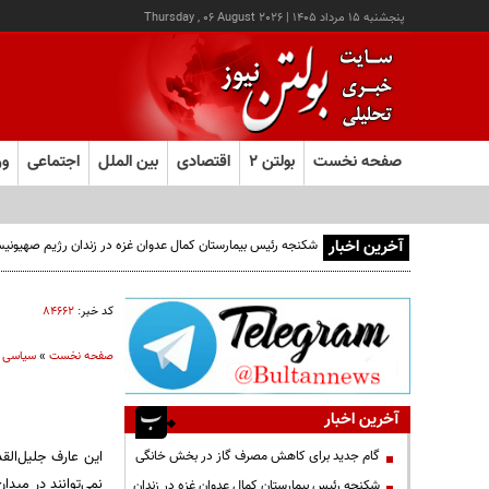
پنجشنبه ۱۵ مرداد ۱۴۰۵
|
Thursday , 06 August 2026
صفحه نخست
بولتن ۲
اقتصادی
بین الملل
اجتماعی
ور
آخرین اخبار
کد خبر:
۸۴۶۶۲
صفحه نخست
»
سیاسی
آخرین اخبار
اين عارف جليل‌القد
گام جدید برای کاهش مصرف گاز در بخش خانگی
نمي‌توانند در ميدا
شکنجه رئیس بیمارستان کمال عدوان غزه در زندان