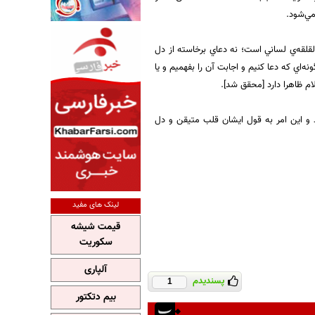
ي‌شود.
 لقلقه‌ي لساني است؛ نه دعاي برخاسته از دل
اي كه دعا كنيم و اجابت آن را بفهميم و يا
م ظاهرا دارد [محقق شد].
 و اين امر به قول ايشان قلب متيقن و دل
لینک های مفید
قیمت شیشه
سکوریت
آلپاری
پسندیدم
1
بیم دتکتور