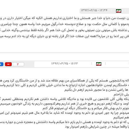
۱۲:۳۴ - ۱۳۹۲/۰۲/۱۵
|
|
ن دوست من.دنیا و خدا جبر هستش و ما اختیاری نداریم.همش الکیه که میگن اختیار داری.در وا
دمونو با کلماتی مثل حکمت بود و صلاح ندونسته خدا،رگول میزنیم.خدا واسه همون چنتا چیامبری بود
ی نداشته باش.میتونی بزن نمیتونی بخور و تحمل کن.خدا هم اگر باشه فقط بینندس.وگرنه خدایی
ش پیر ادما رو در میاره؟!همه این صفات خدا اگر قرار باشه تو ی دنیای دیگه ای به داد ادم برس
۱۶:۲۲ - ۱۳۹۲/۰۳/۲۵
|
|
2
دختر21 ساله ودانشجویی هستم که یکی از همکلاسیای من بهم علاقه مند شد و از من خاستگاری کرد ومن 
 خاستگاریم اومدن خانوادهامون اجازه ازدواج به ما ندادن خیلی تلاش کردیم و کلی دعا کردیم واس
ه ها راضی نشدن و ما مجبور شدیم ازهم دل بکنیم
لی ناراحتم
ینکه وقتی کلی تلاشمون بی فایده بود و مادیگه تلاشی واسه داشتن هم نکردیم ومنطقی تصمیم گ
 اومد و دیگه ازهم دوریم و هیچ خبری از هم نداریم وهرکدوممون داریم به زندگی خودمون میرسیم 
نوزم دارم بهش فکر میکنم و رو خاستگار دیگه ای نمیتونم فکر کنم
نمیدونم چرا یه جور امیدی تو دلم به وجود اومده که شاید ما بلاخره مال هم شیم نمیدونم این امی
هم نمیکنیم
که تو دلم به وجود اومده و همش دارم بازم دعا میکنم واسه داشتنش و معجزه شدن و دوباره ب
یا واقعا میشه در چنین شرایطی بازهم امیدوار بود