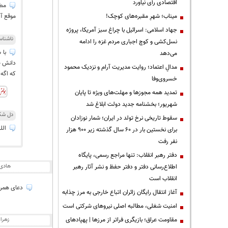
اقتصادی رأی نیاورد
مطم
میناب؛ شهرِ مقبره‌های کوچک!
موقع آ
جهاد اسلامی: اسرائیل با چراغ سبز آمریکا، پروژه
ناشنا
نسل‌کشی و کوچ اجباری مردم غزه را ادامه
با 
می‌دهد
دانش پ
مدالِ اعتماد؛ روایت مدیریت آرام و نزدیک محمود
که اگه 
خسروی‌وفا
تمدید همه مجوزها و مهلت‌های ویژه تا پایان
شهریور؛ بخشنامه جدید دولت ابلاغ شد
دل شک
سقوط تاریخی نرخ تولد در ایران؛ شمار نوزادان
الل
برای نخستین بار در ۶۰ سال گذشته زیر ۹۰۰ هزار
نفر رفت
دفتر رهبر انقلاب: تنها مراجع رسمی، پایگاه
هادی
اطلاع‌رسانی دفتر و دفتر حفظ و نشر آثار رهبر
انقلاب است
دعای همراه
آغاز انتقال رایگان زائران اتباع خارجی به مرز چذابه
‌امنیت شغلی، مطالبه اصلی نیروهای شرکتی است
مقاومت عراق؛ بازیگری فراتر از مرزها | پهپادهای
زهرا