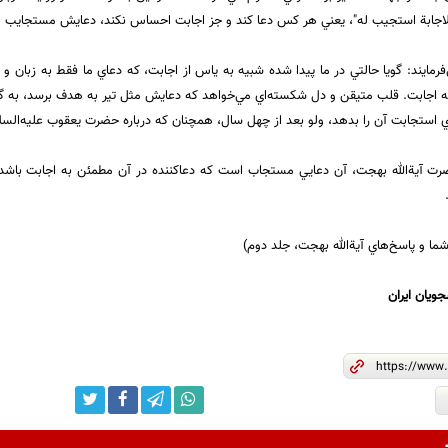
جابة استجيب له"، يعني هر كس دعا كند و جز اجابت احساس نكند، دعايش مستجايب م
فرمايند: گويا حالتي در ما پيدا شده شبيه به ياس از اجابت، كه دعاي ما فقط به زبان و
ه اجابت. قلب متيقن و دل شكسته‌اي مي‌خواهد كه دعايش مثل تير به هدف برسد، به گونه‌
ي استجابت آن را بدهد، ولو بعد از چهل سال، همچنان كه درباره حضرت يعقوب عليه‌السلا
ضرت‌ آيةالله بهجت، آن دعايي مستجاب است كه دعاكننده در آن مطمئن به اجابت باشد
ا و پاسخ‌هاي آيةالله بهجت، جلد دوم)
جویان ایران