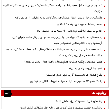
۵ متهم در پرونده قتل حمیدرضا رجب‌زاده دستگیر شدند/ یک زن در میان دستگیرشدگان +
جزئیات
واشنگتن درحال بررسی انتقال موشک‌های «آتاکامس» به اوکراین از طریق ترکیه
هشدار صنعا به عربستان: وقت تلف نکنید
اعدام بد است اما قلب تپنده‌ای را از سینه بیرون کشیدن نه!
به همه ثابت می‌شود که دیپلماسی با رژیم پست سعودی بی‌فایده است| برای تنبیه
آل‌سعود باید با اقدام نظامی تحقیرشان کنیم
تاراج هویت ملی در بازار بی‌صاحب پوشاک؛ مسئولان نظارت کجا خوابیده‌اند؟ / زیر سایه
جنگ، جامعه در حال بی‌حیا شدن است
هوش مصنوعی چگونه عملیات فضاپیماها و ماهواره‌ها را تغییر می‌دهد؟
انفجارها کی‌یف را دوباره لرزاند
وقوع انفجار در تاسیسات گازی شهر جبیل عربستان
یک کشته و ۱۲ مسموم به دنبال مصرف مشروبات الکلی در نیشابور
پربازدید ها
راهنمای خرید محصولات برق صنعتی ABB
پزشکیان: خدمت بی‌منت و مشارکت مردمی، پایه حل مشکلات کشور است