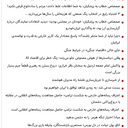
صمصامی خطاب به پزشکیان: به شما اطلاعات غلط دادند؛ مردم را ساده‌لوح فرض نکنید!
3 اشتباه رایج در انتخاب رنگ صنعتی که هزینه‌اش را سال‌ها می‌پردازید...
صمصامی خطاب به پزشکیان: خودتان در مجلس بودید؛ دیدید انتقادات نمایندگان درباره
گران‌سازی ارز بود، نه واگذاری ایران‌خودرو
«چرا نباید از شما متنفر باشند؟»؛ پاسخ معنادار یک کاربر خارجی به قدرت و توانمندی
ایرانیان
جای خالی «اقتصاد جنگی» در شرایط جنگی
وقتی دیتاسنترها از هوش مصنوعی جلو می‌زنند؛ زنگ خطر برای اقتصاد AI
واکنش امام جمعه اردبیل به سخنان باقر خرازی: دروغ بستن به رهبری قطعاً جرم بسیار
بزرگی است
از خبرسازی تا جریان‌سازی نقشه راه مدیران هوشمند
بسنت مدعی شد: به زودی شاهد توافق با ایران خواهیم بود
اعتراف رسانه‌های خارجی به شکست ترامپ؛ حاصل مجاهدت رسانه‌های انقلابی در مقابله
با دروغ‌پراکنی دشمنان
اعتراف رسانه‌های خارجی به شکست ترامپ حاصل مجاهدت رسانه‌های انقلابی است
مبادا اختیار تنگه هرمز را به دشمن بدهید
اتاق پول دولت در دل بورس؛ مستمری بازنشستگان، وثیقه بازی بزرگ‌ها