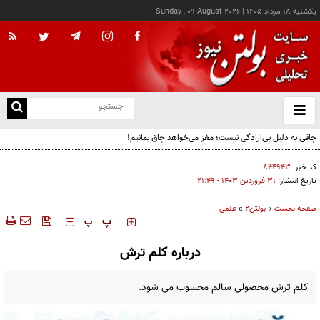
يکشنبه ۱۸ مرداد ۱۴۰۵
|
Sunday , 09 August 2026
از
و
ته
چاقی به دلیل بی‌ارادگی نیست؛ مغز می‌خواهد چاق بمانیم!
ن
نو
کد خبر:
۸۴۴۹۴۳
تاریخ انتشار:
۳۱ فروردين ۱۴۰۳ - ۲۱:۴۹
صفحه نخست
»
بولتن2
»
علمی
‍‍‍ پ
پ
درباره کلم ترش
کلم ترش محصولی سالم محسوب می شود.