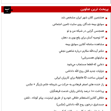
پربحث ترین عناوین
هشتمین کلان شهر ایران مشخص شد
سوابق بیمه شدگان روی سایت تامین اجتماعی
همجنس گرایی در شبکه من و تو
13 توصیه آسان برای رفع بوی بد دهان
مشاهده سامانه آنلاين سوابق بیمه
حكم آيت‌الله مكارم درباره شاهين نجفي
سایتهای همسریابی!
دعايي كه قطعا مستجاب مي‌شود
جزئیات جدید قتل روح الله داداشی
آموزش ساخت Apple ID برای کاربران ایرانی
راز خنده های اصغر فرهادی به حرکت بی شرمانه خانم بازیگر + عکس
پرداخت ۱۰۰ درصد پاداش پایان خدمت فرهنگیان
خلافی آنلاین/استعلام خلافی خودرو از طریق اینترنت، پیام کوتاه ، تلفن
جسدغرق درخون روح الله داداشی (عکس)