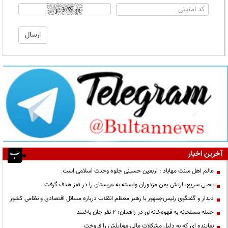
آخرین اخبار
عالم اهل سنت مهاباد : اربعین حسینی جلوه وحدت اسلامی است
یحیی سریع: ارتش یمن مزدوران وابسته به عربستان را در تعز هدف گرفت
دیدار و گفتگوی رئیس‌جمهور با رهبر معظم انقلاب درباره مسائل اقتصادی و نظامی کشور
حمله مسلحانه به قهوه‌خانه‌ای در زاهدان؛ ۲ نفر جان باختند
نماینده ای که به دلیل مشکلات مالی موبایلش را فروخت