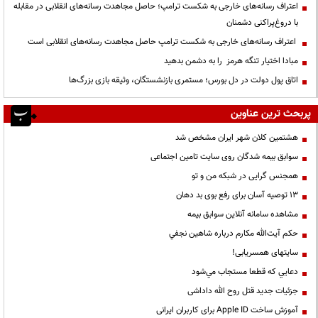
اعتراف رسانه‌های خارجی به شکست ترامپ؛ حاصل مجاهدت رسانه‌های انقلابی در مقابله
با دروغ‌پراکنی دشمنان
اعتراف رسانه‌های خارجی به شکست ترامپ حاصل مجاهدت رسانه‌های انقلابی است
مبادا اختیار تنگه هرمز را به دشمن بدهید
اتاق پول دولت در دل بورس؛ مستمری بازنشستگان، وثیقه بازی بزرگ‌ها
پربحث ترین عناوین
هشتمین کلان شهر ایران مشخص شد
سوابق بیمه شدگان روی سایت تامین اجتماعی
همجنس گرایی در شبکه من و تو
13 توصیه آسان برای رفع بوی بد دهان
مشاهده سامانه آنلاين سوابق بیمه
حكم آيت‌الله مكارم درباره شاهين نجفي
سایتهای همسریابی!
دعايي كه قطعا مستجاب مي‌شود
جزئیات جدید قتل روح الله داداشی
آموزش ساخت Apple ID برای کاربران ایرانی