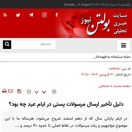
يکشنبه ۱۸ مرداد ۱۴۰۵
|
Sunday , 09 August 2026
از
و
ته
حمله مسلحانه به قهوه‌خانه‌ای در زاهدان؛ ۲ نفر جان باختند
ن
نو
کد خبر:
۸۴۴۹۲۸
تاریخ انتشار:
۳۱ فروردين ۱۴۰۳ - ۱۳:۵۱
صفحه نخست
»
اجتماعی
‍‍‍ پ
پ
دلیل تأخیر ارسال مرسولات پستی در ایام عید چه بود؟
در ایام پایانی سال که از دهم اسفند شروع می‌شود، هرساله ما با این
موضوع مواجهیم و رشد مرسولات در نقاط اصلی تا حدود ۴۰ درصد و ....