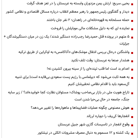
یحیی سریع: ارتش یمن مزدوران وابسته به عربستان را در تعز هدف گرفت
دیدار و گفتگوی رئیس‌جمهور با رهبر معظم انقلاب درباره مسائل اقتصادی و نظامی کشور
حمله مسلحانه به قهوه‌خانه‌ای در زاهدان؛ ۲ نفر جان باختند
نماینده ای که به دلیل مشکلات مالی موبایلش را فروخت
۵ متهم در پرونده قتل حمیدرضا رجب‌زاده دستگیر شدند/ یک زن در میان دستگیرشدگان +
جزئیات
واشنگتن درحال بررسی انتقال موشک‌های «آتاکامس» به اوکراین از طریق ترکیه
هشدار صنعا به عربستان: وقت تلف نکنید
اعدام بد است اما قلب تپنده‌ای را از سینه بیرون کشیدن نه!
به همه ثابت می‌شود که دیپلماسی با رژیم پست سعودی بی‌فایده است| برای تنبیه
آل‌سعود باید با اقدام نظامی تحقیرشان کنیم
تاراج هویت ملی در بازار بی‌صاحب پوشاک؛ مسئولان نظارت کجا خوابیده‌اند؟ / زیر سایه
جنگ، جامعه در حال بی‌حیا شدن است
هوش مصنوعی چگونه عملیات فضاپیماها و ماهواره‌ها را تغییر می‌دهد؟
انفجارها کی‌یف را دوباره لرزاند
وقوع انفجار در تاسیسات گازی شهر جبیل عربستان
یک کشته و ۱۲ مسموم به دنبال مصرف مشروبات الکلی در نیشابور