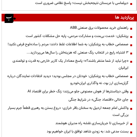
دیپلماسی با عربستان نتیجه‌بخش نیست؛ پاسخ نظامی ضروری است
پربازدید ها
راهنمای خرید محصولات برق صنعتی ABB
پزشکیان: خدمت بی‌منت و مشارکت مردمی، پایه حل مشکلات کشور است
صمصامی خطاب به پزشکیان: به شما اطلاعات غلط دادند؛ مردم را ساده‌لوح فرض نکنید!
3 اشتباه رایج در انتخاب رنگ صنعتی که هزینه‌اش را سال‌ها می‌پردازید...
«چرا نباید از شما متنفر باشند؟»؛ پاسخ معنادار یک کاربر خارجی به قدرت و توانمندی
ایرانیان
صمصامی خطاب به پزشکیان: خودتان در مجلس بودید؛ دیدید انتقادات نمایندگان درباره
گران‌سازی ارز بود، نه واگذاری ایران‌خودرو
وقتی دیتاسنترها از هوش مصنوعی جلو می‌زنند؛ زنگ خطر برای اقتصاد AI
جای خالی «اقتصاد جنگی» در شرایط جنگی
واکنش امام جمعه اردبیل به سخنان باقر خرازی: دروغ بستن به رهبری قطعاً جرم بسیار
بزرگی است
از خبرسازی تا جریان‌سازی نقشه راه مدیران هوشمند
بسنت مدعی شد: به زودی شاهد توافق با ایران خواهیم بود