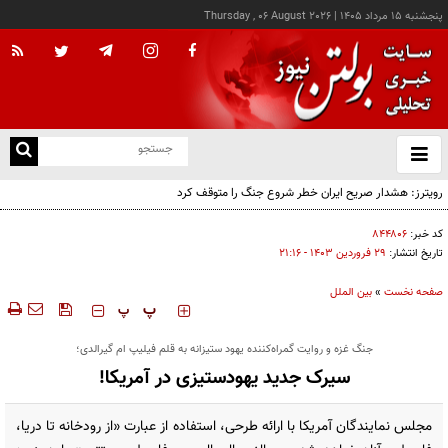
پنجشنبه ۱۵ مرداد ۱۴۰۵
|
Thursday , 06 August 2026
از
و
ته
رویترز: هشدار صریح ایران خطر شروع جنگ را متوقف کرد
ن
نو
کد خبر:
۸۴۴۸۰۶
تاریخ انتشار:
۲۹ فروردين ۱۴۰۳ - ۲۱:۱۶
صفحه نخست
»
بین الملل
‍‍‍ پ
پ
جنگ غزه و روایت گمراه‌کننده یهود ستیزانه به قلم فیلیپ ام گیرالدی؛
سیرک جدید یهودستیزی در آمریکا!
مجلس نمایندگان آمریکا با ارائه طرحی، استفاده از عبارت «از رودخانه تا دریا،