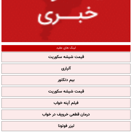
لینک های مفید
قیمت شیشه سکوریت
آلپاری
بیم دتکتور
قیمت شیشه سکوریت
فیلم آپنه خواب
درمان قطعی خروپف در خواب
لیزر فوتونا