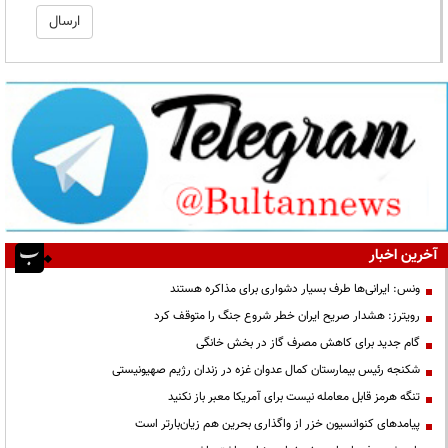
آخرین اخبار
ونس: ایرانی‌ها طرف بسیار دشواری برای مذاکره هستند
رویترز: هشدار صریح ایران خطر شروع جنگ را متوقف کرد
گام جدید برای کاهش مصرف گاز در بخش خانگی
شکنجه رئیس بیمارستان کمال عدوان غزه در زندان رژیم صهیونیستی
تنگه هرمز قابل معامله نیست برای آمریکا معبر باز نکنید
پیامدهای کنوانسیون خزر از واگذاری بحرین هم زیان‌بارتر است