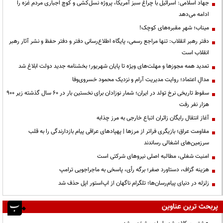
جهاد اسلامی: اسرائیل با چراغ سبز آمریکا، پروژه نسل‌کشی و کوچ اجباری مردم غزه را
ادامه می‌دهد
میناب؛ شهرِ مقبره‌های کوچک!
دفتر رهبر انقلاب: تنها مراجع رسمی، پایگاه اطلاع‌رسانی دفتر و دفتر حفظ و نشر آثار رهبر
انقلاب است
تمدید همه مجوزها و مهلت‌های ویژه تا پایان شهریور؛ بخشنامه جدید دولت ابلاغ شد
مدالِ اعتماد؛ روایت مدیریت آرام و نزدیک محمود خسروی‌وفا
سقوط تاریخی نرخ تولد در ایران؛ شمار نوزادان برای نخستین بار در ۶۰ سال گذشته زیر ۹۰۰
هزار نفر رفت
آغاز انتقال رایگان زائران اتباع خارجی به مرز چذابه
مقاومت عراق؛ بازیگری فراتر از مرزها | پهپادهای عراقی پیام بازدارندگی را به قلب
سرزمین‌های اشغالی رساندند
‌امنیت شغلی، مطالبه اصلی نیروهای شرکتی است
هزینه گزاف، دستاورد صفر؛ برگه رأی، پاسخی به ماجراجویی ترامپ
زلزله در دنیای پیام‌رسان‌ها؛ تلگرام ناگهان از اپ‌استور اپل حذف شد
پربحث ترین عناوین