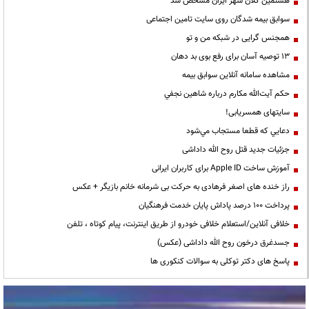
هشتمین کلان شهر ایران مشخص شد
سوابق بیمه شدگان روی سایت تامین اجتماعی
همجنس گرایی در شبکه من و تو
13 توصیه آسان برای رفع بوی بد دهان
مشاهده سامانه آنلاين سوابق بیمه
حكم آيت‌الله مكارم درباره شاهين نجفي
سایتهای همسریابی!
دعايي كه قطعا مستجاب مي‌شود
جزئیات جدید قتل روح الله داداشی
آموزش ساخت Apple ID برای کاربران ایرانی
راز خنده های اصغر فرهادی به حرکت بی شرمانه خانم بازیگر + عکس
پرداخت ۱۰۰ درصد پاداش پایان خدمت فرهنگیان
خلافی آنلاین/استعلام خلافی خودرو از طریق اینترنت، پیام کوتاه ، تلفن
جسدغرق درخون روح الله داداشی (عکس)
پاسخ های دکتر توکلی به سوالات کنکوری ها