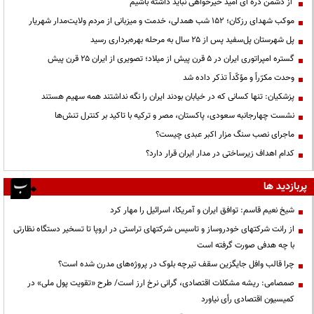
از دشمن ذره ای امید خیرخواهی نباید داشته باشیم
موکب شهدای رزکان؛ ۱۵۲ شب همدلی، خدمت و میزبانی از مردم ولایت‌مدار شهریار
پل شهرستان پل‌سفید پس از ۲۵ سال به مرحله بهره‌برداری رسید
گستره امپراتوری ایران در ۵ قرن پیش از میلاد؛ تصویری از ایران ۲۵ قرن پیش
وحدت مکرّراً و مؤکّداً تذکر داده شد
پزشکیان: تنها کسانی که در خیابان بودند ایران را نگه نداشتند همه سهیم هستند
نشست چهارجانبه سعودی، پاکستان، مصر و ترکیه با تاکید بر کنترل تنش‌ها
ماجرای نصب سنگ مزار اکبر عبدی چیست؟
کدام اهداف زیرساختی در مدار ایران قرار دارد؟
پربازدید ها
شیخ نعیم قاسم: توافق ایران و آمریکا، اسرائیل را مهار کرد
از رانت‌ شرکتهای خودروساز و تاسیس شرکتهای تراستی در اروپا تا تسخیر دستگاه نظارتی
با چه هدفی صورت گرفته است
چرا قالب وافل جایگزین سقف تیرچه بلوک در پروژه‌های مدرن شده است؟
صمصامی: ریشه مشکلات اقتصادی، گرانی نرخ ارز است/ طرح «تقویت پول ملی» در
کمیسیون اقتصادی رأی نیاورد