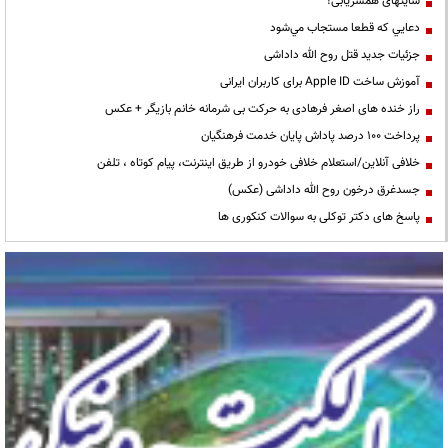
سایتهای همسریابی!
دعايي كه قطعا مستجاب مي‌شود
جزئیات جدید قتل روح الله داداشی
آموزش ساخت Apple ID برای کاربران ایرانی
راز خنده های اصغر فرهادی به حرکت بی شرمانه خانم بازیگر + عکس
پرداخت ۱۰۰ درصد پاداش پایان خدمت فرهنگیان
خلافی آنلاین/استعلام خلافی خودرو از طریق اینترنت، پیام کوتاه ، تلفن
جسدغرق درخون روح الله داداشی (عکس)
پاسخ های دکتر توکلی به سوالات کنکوری ها