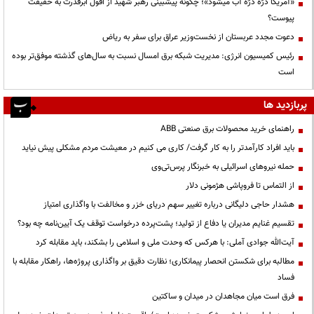
«آمریکا ذرّه ذرّه آب میشود»؛ چگونه پیشبینی رهبر شهید از افول ابرقدرت به حقیقت
پیوست؟
دعوت مجدد عربستان از نخست‌وزیر عراق برای سفر به ریاض
رئیس کمیسیون انرژی: مدیریت شبکه برق امسال نسبت به سال‌های گذشته موفق‌تر بوده
است
پربازدید ها
راهنمای خرید محصولات برق صنعتی ABB
باید افراد کارآمدتر را به کار گرفت/ کاری می کنیم در معیشت مردم مشکلی پیش نیاید
حمله نیروهای اسرائیلی به خبرنگار پرس‌تی‌وی
از التماس تا فروپاشی هژمونی دلار
هشدار حاجی دلیگانی درباره تغییر سهم دریای خزر و مخالفت با واگذاری امتیاز
تقسیم غنایم مدیران یا دفاع از تولید؛ پشت‌پرده درخواست توقف یک آیین‌نامه چه بود؟
آیت‌الله جوادی آملی: با هرکس که وحدت ملی و اسلامی را بشکند، باید مقابله کرد
مطالبه برای شکستن انحصار پیمانکاری؛ نظارت دقیق بر واگذاری پروژه‌ها، راهکار مقابله با
فساد
فرق است میان مجاهدان در میدان و ساکتین