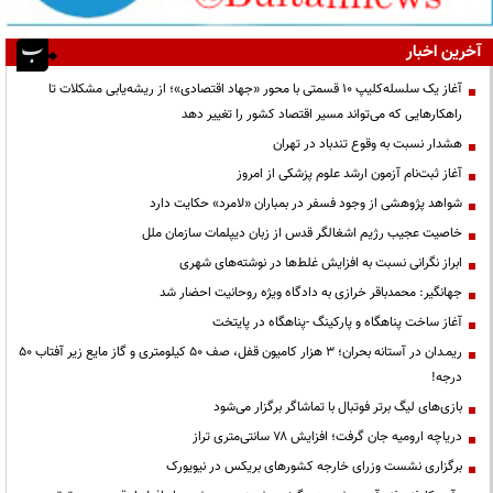
آخرین اخبار
آغاز یک سلسله‌کلیپ ۱۰ قسمتی با محور «جهاد اقتصادی»؛ از ریشه‌یابی مشکلات تا
راهکارهایی که می‌تواند مسیر اقتصاد کشور را تغییر دهد
هشدار نسبت به وقوع تندباد در تهران
آغاز ثبت‌نام آزمون ارشد علوم پزشکی از امروز
شواهد پژوهشی از وجود فسفر در بمباران «لامرد» حکایت دارد
خاصیت عجیب رژیم اشغالگر قدس از زبان دیپلمات سازمان ملل
ابراز نگرانی نسبت به افزایش غلط‌ها در نوشته‌های شهری
جهانگیر: محمدباقر خرازی به دادگاه ویژه روحانیت احضار شد
آغاز ساخت پناهگاه و پارکینگ -پناهگاه در پایتخت
ریمـدان در آستانه بحران؛ ۳ هزار کامیون قفل، صف ۵۰ کیلومتری و گاز مایع زیر آفتاب ۵۰
درجه!
بازی‌های لیگ برتر فوتبال با تماشاگر برگزار می‌شود
دریاچه ارومیه جان گرفت؛ افزایش ۷۸ سانتی‌متری تراز
برگزاری نشست وزرای خارجه کشورهای بریکس در نیویورک