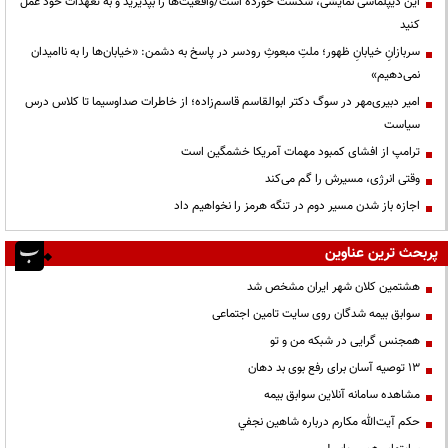
این دیپلماسی نمایشی، شکست خورده است/واقعیت‌ها را بپذیرید و به تعهدات خود عمل
کنید
سربازانِ خیابانِ ظهور؛ ملتِ مبعوثِ رودسر در پاسخ به دشمن: «خیابان‌ها را به ناامیدان
نمی‌دهیم»
امیر دبیری‌مهر در سوگ دکتر ابوالقاسم قاسم‌زاده؛ از خاطرات صداوسیما تا کلاس درس
سیاست
ترامپ از افشای کمبود مهمات آمریکا خشمگین است
وقتی انرژی، مسیرش را گم می‌کند
اجازه باز شدن مسیر دوم در تنگه هرمز را نخواهیم داد
پربحث ترین عناوین
هشتمین کلان شهر ایران مشخص شد
سوابق بیمه شدگان روی سایت تامین اجتماعی
همجنس گرایی در شبکه من و تو
13 توصیه آسان برای رفع بوی بد دهان
مشاهده سامانه آنلاين سوابق بیمه
حكم آيت‌الله مكارم درباره شاهين نجفي