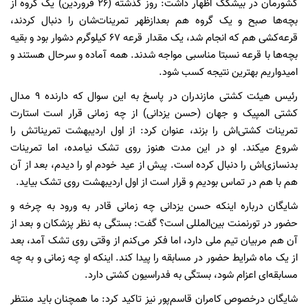
کشورمان در بیشکک اظهار داشت: روز گذشته (26 فروردین) یک گروه از
بچه‌ها صبح و یک گروه هم بعدازظهر تمرینات‌شان را دنبال کردند،
قرعه‌کشی هم که انجام شد، یک مقدار قرعه 67 کیلوگرم دشوار بود و بقیه
بچه‌ها با قرعه نسبتا مناسبی مواجه شدند. همه آماده و سرحال هستند و
امیدواریم بهترین نتیجه کسب شود.
رئیس هیئت کشتی مازندران در پاسخ به این سوال که دارنده 9 مدال
کشتی المپیک و جهان (حسن یزدانی) از چه زمانی قرار است استارت
تمرینات کشتی‌اش را بزند، عنوان کرد: از اول اردیبهشت تمریناتش را
شروع می‎کند. او در این مدت هنوز روی تشک نیامده، اما تمرینات
بدنسازی‌اش را دنبال کرده است. پیش از عید خودم او را دیدم، بعد از آن
هم با هم در تماس بودیم و قرار است از اول اردیبهشت روی تشک بیاید.
شایگان درباره اینکه حسن یزدانی چه زمانی قادر به ورود به چرخه و
حضور در تورنمنت بین‌المللی است؟ گفت: بستگی به نظر پزشکان و بعد از
آن هم مربیان تیم ملی دارد، اما فکر می‌کنم از وقتی روی تشک آمد، بعد
از یک ماه شرایط حضور در مسابقه را پیدا کند. اینکه او چه زمانی و به چه
مسابقه‌ای اعزام شود، بستگی به فدراسیون کشتی دارد.
شایگان درخصوص کامران قاسم‌پور نیز تاکید کرد: ما همچنان باید منتظر