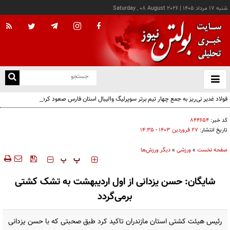
شنبه ۱۷ مرداد ۱۴۰۵
|
Saturday , 08 August 2026
از
و
ته
فولاد غدیر نی‌ریز به جمع چهار تیم برتر سوپرلیگ والیبال استان فارس صعود کرد
ن
نو
کد خبر:
۸۴۴۶۵۴
تاریخ انتشار:
۲۷ فروردين ۱۴۰۳ - ۱۴:۳۵
صفحه نخست
»
ورزشی
»
دیگر ورزش‌ها
‍‍‍ پ
پ
شایگان: حسن یزدانی از اول اردیبهشت به تشک کشتی
برمی‌گردد
رئیس هیئت کشتی استان مازندران تاکید کرد طبق صحبتی که با حسن یزدانی