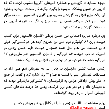
نتیجه مسابقات گزینشی و عملکرد امیرعلی آذرپیرا باشیم. ان‌شاءالله که
آذرپیرا در همین بیشکک سهمیه را بگیرد، وگرنه کار سخت می‌شود و شاید
آن وقت برای اعزام به گزینشی بعدی، بین گلیج و قاسم‌پور مسابقه برگزار
شود. من فکر می‌کنم همچنان همه چیز بستگی به نتیجه آذرپیرا در
مسابقات گزینشی بیشکک دارد.
وی درباره مبارزه احتمالی بین حسن یزدانی -کامران قاسم‌پور برای کسب
دوبنده وزن 86 کیلوگرم تیم ملی نیز تصریح کرد: هر دو کشتی‌گیر خیلی
عالی هستند، من هم مثل همه همچنان دوست دارم حسن یزدانی در
المپیک صاحب دوبنده 86 کیلوگرم و کامران قاسم‌پور هم ملی‌پوش 97
کیلوگرم باشد که هر دو نفر در ترکیب تیم اعزامی به المپیک باشند.
رئیس هیئت کشتی مازندران در پایان نیز به قهرمانی تیم ملی آزاد در
مسابقات قهرمانی آسیا با کسب 5 طلا و 3 برنز اشاره کرد و گفت: از جمع
10 ملی‌پوش آزادکار اعزامی به قرقیزستان، 9 کشتی‌گیر مازندرانی بودند که
5 نفرشان طلا و دو نفر هم برنز گرفتند. یعنی 50 درصد طلاهای کشتی
قهرمانی آسیا را مازندرانی‌ها گرفته‌اند.
برای مشاهده مطالب ورزشی ما را در کانال بولتن ورزشی دنبال
کنید
bultanvarzeshi@