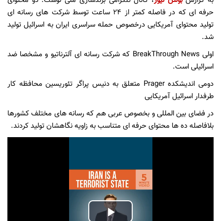
به گزارش
بولتن نیوز
، کانال تلگرامی برندسازی ملی نوشت: دو محتوای
حرفه ای که در فاصله کمتر از ۲۴ ساعت توسط شرکت های رسانه ای
تولید محتوای آمریکایی درخصوص حمله سراسری ایران به اسرائیل تولید
شد.
اولی BreakThrough News که شرکت رسانه ای آلترناتیو و مشخصا ضد
اسرائیلی است.
دومی اندیشکده Prager متعلق به دنیس پراگر تئوریسین محافظه کار
طرفدار اسرائیل آمریکایی
در فضای بین المللی و بخصوص عربی هم که رسانه های مختلف کشورها
بلافاصله ده ها محتوای حرفه ای متناسب به زاویه نگاهشان تولید کردند.