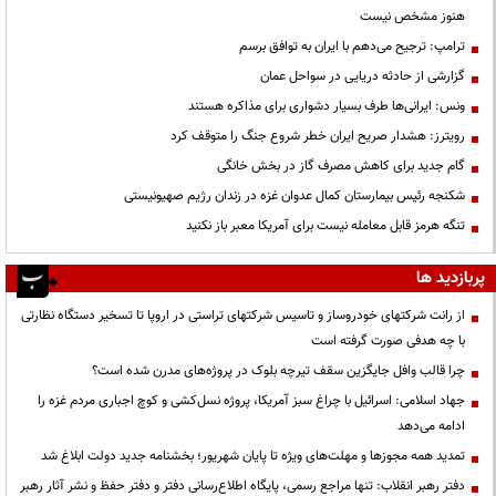
هنوز مشخص نیست
ترامپ: ترجیح می‌دهم با ایران به توافق برسم
گزارشی از حادثه دریایی در سواحل عمان
ونس: ایرانی‌ها طرف بسیار دشواری برای مذاکره هستند
رویترز: هشدار صریح ایران خطر شروع جنگ را متوقف کرد
گام جدید برای کاهش مصرف گاز در بخش خانگی
شکنجه رئیس بیمارستان کمال عدوان غزه در زندان رژیم صهیونیستی
تنگه هرمز قابل معامله نیست برای آمریکا معبر باز نکنید
پربازدید ها
از رانت‌ شرکتهای خودروساز و تاسیس شرکتهای تراستی در اروپا تا تسخیر دستگاه نظارتی
با چه هدفی صورت گرفته است
چرا قالب وافل جایگزین سقف تیرچه بلوک در پروژه‌های مدرن شده است؟
جهاد اسلامی: اسرائیل با چراغ سبز آمریکا، پروژه نسل‌کشی و کوچ اجباری مردم غزه را
ادامه می‌دهد
تمدید همه مجوزها و مهلت‌های ویژه تا پایان شهریور؛ بخشنامه جدید دولت ابلاغ شد
دفتر رهبر انقلاب: تنها مراجع رسمی، پایگاه اطلاع‌رسانی دفتر و دفتر حفظ و نشر آثار رهبر