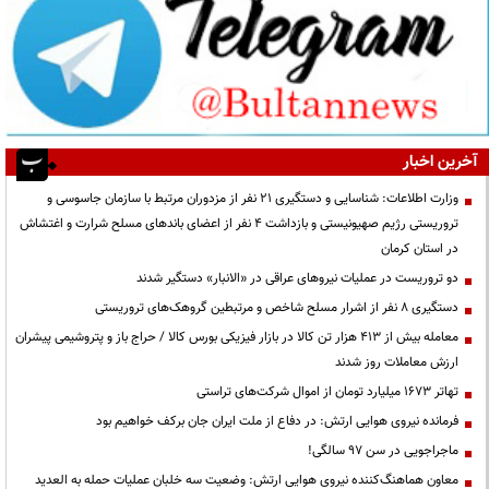
آخرین اخبار
وزارت اطلاعات: شناسایی و دستگیری ۲۱ نفر از مزدوران مرتبط با سازمان جاسوسی و
تروریستی رژیم صهیونیستی و بازداشت ۴ نفر از اعضای باندهای مسلح شرارت و اغتشاش
در استان کرمان
دو تروریست در عملیات نیروهای عراقی در «الانبار» دستگیر شدند
دستگیری ۸ نفر از اشرار مسلح شاخص و مرتبطین گروهک‌های تروریستی
معامله بیش از ۴۱۳ هزار تن کالا در بازار فیزیکی بورس کالا / حراج باز و پتروشیمی پیشران
ارزش معاملات روز شدند
تهاتر ۱۶۷۳ میلیارد تومان از اموال شرکت‌های تراستی
فرمانده نیروی هوایی ارتش: در دفاع از ملت ایران جان برکف خواهیم بود
ماجراجویی در سن ۹۷ سالگی!
معاون هماهنگ‌کننده نیروی هوایی ارتش: وضعیت سه خلبان عملیات حمله به العدید