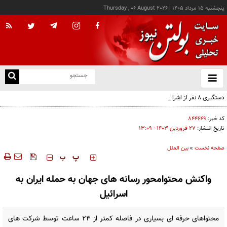
پنجشنبه ۱۵ مرداد ۱۴۰۵
|
Thursday , 06 August 2026
از
و
ته
دستگیری ۸ نفر از اشرار مسلح شاخص و مرتبطین گروهک‌های تروریستی
ن
نو
کد خبر:
۸۴۴۶۴۹
تاریخ انتشار:
۲۷ فروردين ۱۴۰۳ - ۱۳:۰۹
صفحه نخست
»
بین الملل
‍‍‍ پ
پ
واکنش محتوامحور رسانه های جهان به حمله ایران به
اسرائیل
محتواهای حرفه ای بسیاری در فاصله کمتر از ۲۴ ساعت توسط شرکت های