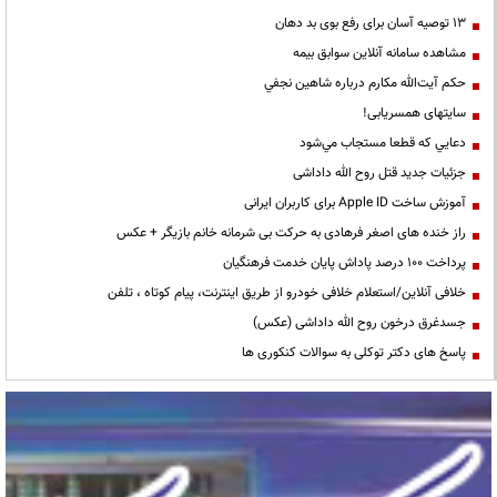
13 توصیه آسان برای رفع بوی بد دهان
مشاهده سامانه آنلاين سوابق بیمه
حكم آيت‌الله مكارم درباره شاهين نجفي
سایتهای همسریابی!
دعايي كه قطعا مستجاب مي‌شود
جزئیات جدید قتل روح الله داداشی
آموزش ساخت Apple ID برای کاربران ایرانی
راز خنده های اصغر فرهادی به حرکت بی شرمانه خانم بازیگر + عکس
پرداخت ۱۰۰ درصد پاداش پایان خدمت فرهنگیان
خلافی آنلاین/استعلام خلافی خودرو از طریق اینترنت، پیام کوتاه ، تلفن
جسدغرق درخون روح الله داداشی (عکس)
پاسخ های دکتر توکلی به سوالات کنکوری ها