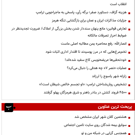
انقلاب است
هزینه گزاف، دستاورد صفر؛ برگه رأی، پاسخی به ماجراجویی ترامپ
جزئیات مذاکرات ایران و عمان برای بازگشایی تنگه هرمز
تعارض قوانین؛ مانع پنهان سنددار شدن بخش بزرگی از املاک/ ضرورت تجدیدنظر در
ضوابط احراز تصرفات مالکانه
انصارالله: رفع محاصره یمن مطالبه اصلی ماست
تخم‌مرغ‌هایی که در مرز پوسیدند تا اقتدار اداری اثبات شود
خودتحقیرها عریضه‌نویس کاخ سفید شده‌اند!
عملیات «نصر ۷» چه هدفی را دنبال می‌کرد؟
زلزله شهر یاسوج را لرزاند
تشخیص روان‌شناختی ترامپ: «او تجسم خالص شیطان است!»
۴۵۰۰ فروند کشتی در بنادر باهنر و شرق هرمزگان پهلو گرفتند
پربحث ترین عناوین
هشتمین کلان شهر ایران مشخص شد
سوابق بیمه شدگان روی سایت تامین اجتماعی
همجنس گرایی در شبکه من و تو