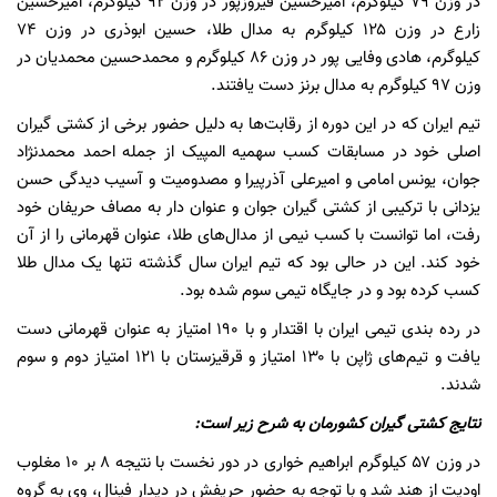
در وزن ۷۹ کیلوگرم، امیرحسین فیروزپور در وزن ۹۲ کیلوگرم، امیرحسین
زارع در وزن ۱۲۵ کیلوگرم به مدال طلا، حسین ابوذری در وزن ۷۴
کیلوگرم، هادی وفایی پور در وزن ۸۶ کیلوگرم و محمدحسین محمدیان در
وزن ۹۷ کیلوگرم به مدال برنز دست یافتند.
تیم ایران که در این دوره از رقابت‌ها به دلیل حضور برخی از کشتی گیران
اصلی خود در مسابقات کسب سهمیه المپیک از جمله احمد محمدنژاد
جوان، یونس امامی و امیرعلی آذرپیرا و مصدومیت و آسیب دیدگی حسن
یزدانی با ترکیبی از کشتی گیران جوان و عنوان دار به مصاف حریفان خود
رفت، اما توانست با کسب نیمی از مدال‌های طلا، عنوان قهرمانی را از آن
خود کند. این در حالی بود که تیم ایران سال گذشته تنها یک مدال طلا
کسب کرده بود و در جایگاه تیمی سوم شده بود.
در رده بندی تیمی ایران با اقتدار و با ۱۹۰ امتیاز به عنوان قهرمانی دست
یافت و تیم‌های ژاپن با ۱۳۰ امتیاز و قرقیزستان با ۱۲۱ امتیاز دوم و سوم
شدند.
نتایج کشتی گیران کشورمان به شرح زیر است:
در وزن ۵۷ کیلوگرم ابراهیم خواری در دور نخست با نتیجه ۸ بر ۱۰ مغلوب
اودیت از هند شد و با توجه به حضور حریفش در دیدار فینال، وی به گروه