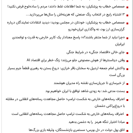
صمصامی خطاب به پزشکیان: به شما اطلاعات غلط دادند؛ مردم را ساده‌لوح فرض نکنید!
3 اشتباه رایج در انتخاب رنگ صنعتی که هزینه‌اش را سال‌ها می‌پردازید...
صمصامی خطاب به پزشکیان: خودتان در مجلس بودید؛ دیدید انتقادات نمایندگان درباره
گران‌سازی ارز بود، نه واگذاری ایران‌خودرو
«چرا نباید از شما متنفر باشند؟»؛ پاسخ معنادار یک کاربر خارجی به قدرت و توانمندی
ایرانیان
جای خالی «اقتصاد جنگی» در شرایط جنگی
وقتی دیتاسنترها از هوش مصنوعی جلو می‌زنند؛ زنگ خطر برای اقتصاد AI
واکنش امام جمعه اردبیل به سخنان باقر خرازی: دروغ بستن به رهبری قطعاً جرم بسیار
بزرگی است
از خبرسازی تا جریان‌سازی نقشه راه مدیران هوشمند
بسنت مدعی شد: به زودی شاهد توافق با ایران خواهیم بود
اعتراف رسانه‌های خارجی به شکست ترامپ؛ حاصل مجاهدت رسانه‌های انقلابی در مقابله
با دروغ‌پراکنی دشمنان
اعتراف رسانه‌های خارجی به شکست ترامپ حاصل مجاهدت رسانه‌های انقلابی است
مبادا اختیار تنگه هرمز را به دشمن بدهید
اتاق پول دولت در دل بورس؛ مستمری بازنشستگان، وثیقه بازی بزرگ‌ها