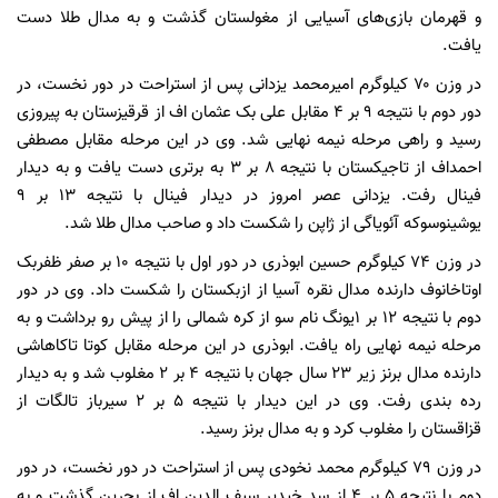
و قهرمان بازی‌های آسیایی از مغولستان گذشت و به مدال طلا دست
یافت.
در وزن ۷۰ کیلوگرم امیرمحمد یزدانی پس از استراحت در دور نخست، در
دور دوم با نتیجه ۹ بر ۴ مقابل علی بک عثمان اف از قرقیزستان به پیروزی
رسید و راهی مرحله نیمه نهایی شد. وی در این مرحله مقابل مصطفی
احمداف از تاجیکستان با نتیجه ۸ بر ۳ به برتری دست یافت و به دیدار
فینال رفت. یزدانی عصر امروز در دیدار فینال با نتیجه ۱۳ بر ۹
یوشینوسوکه آئویاگی از ژاپن را شکست داد و صاحب مدال طلا شد.
در وزن ۷۴ کیلوگرم حسین ابوذری در دور اول با نتیجه ۱۰ بر صفر ظفربک
اوتاخانوف دارنده مدال نقره آسیا از ازبکستان را شکست داد. وی در دور
دوم با نتیجه ۱۲ بر ۱یونگ نام سو از کره شمالی را از پیش رو برداشت و به
مرحله نیمه نهایی راه یافت. ابوذری در این مرحله مقابل کوتا تاکاهاشی
دارنده مدال برنز زیر ۲۳ سال جهان با نتیجه ۴ بر ۲ مغلوب شد و به دیدار
رده بندی رفت. وی در این دیدار با نتیجه ۵ بر ۲ سیرباز تالگات از
قزاقستان را مغلوب کرد و به مدال برنز رسید.
در وزن ۷۹ کیلوگرم محمد نخودی پس از استراحت در دور نخست، در دور
دوم با نتیجه ۵ بر ۴ از سد خیدیر سیف الدین اف از بحرین گذشت و به