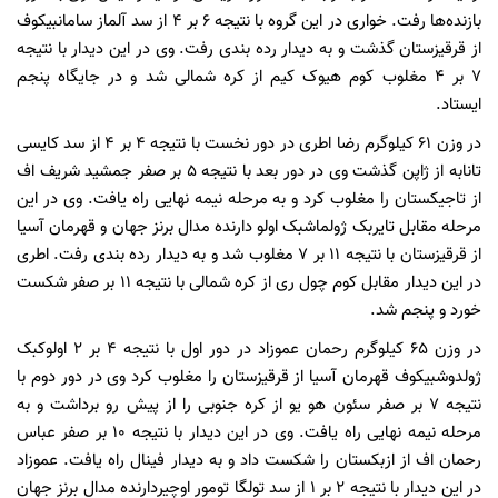
بازنده‌ها رفت. خواری در این گروه با نتیجه ۶ بر ۴ از سد آلماز سامانبیکوف
از قرقیزستان گذشت و به دیدار رده بندی رفت. وی در این دیدار با نتیجه
۷ بر ۴ مغلوب کوم هیوک کیم از کره شمالی شد و در جایگاه پنجم
ایستاد.
در وزن ۶۱ کیلوگرم رضا اطری در دور نخست با نتیجه ۴ بر ۴ از سد کایسی
تانابه از ژاپن گذشت وی در دور بعد با نتیجه ۵ بر صفر جمشید شریف اف
از تاجیکستان را مغلوب کرد و به مرحله نیمه نهایی راه یافت. وی در این
مرحله مقابل تایربک ژولماشبک اولو دارنده مدال برنز جهان و قهرمان آسیا
از قرقیزستان با نتیجه ۱۱ بر ۷ مغلوب شد و به دیدار رده بندی رفت. اطری
در این دیدار مقابل کوم چول ری از کره شمالی با نتیجه ۱۱ بر صفر شکست
خورد و پنجم شد.
در وزن ۶۵ کیلوگرم رحمان عموزاد در دور اول با نتیجه ۴ بر ۲ اولوکبک
ژولدوشبیکوف قهرمان آسیا از قرقیزستان را مغلوب کرد وی در دور دوم با
نتیجه ۷ بر صفر سئون هو یو از کره جنوبی را از پیش رو برداشت و به
مرحله نیمه نهایی راه یافت. وی در این دیدار با نتیجه ۱۰ بر صفر عباس
رحمان اف از ازبکستان را شکست داد و به دیدار فینال راه یافت. عموزاد
در این دیدار با نتیجه ۲ بر ۱ از سد تولگا تومور اوچیردارنده مدال برنز جهان