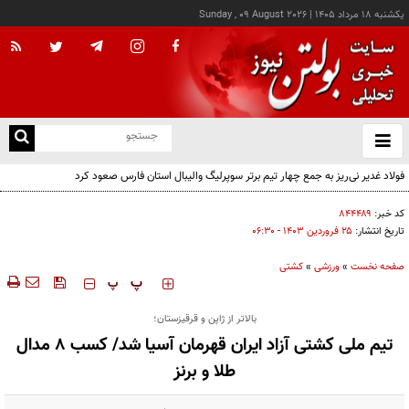
يکشنبه ۱۸ مرداد ۱۴۰۵
|
Sunday , 09 August 2026
از
و
ته
فولاد غدیر نی‌ریز به جمع چهار تیم برتر سوپرلیگ والیبال استان فارس صعود کرد
ن
نو
کد خبر:
۸۴۴۴۸۹
تاریخ انتشار:
۲۵ فروردين ۱۴۰۳ - ۰۶:۳۰
صفحه نخست
»
ورزشی
»
كشتی
‍‍‍ پ
پ
بالاتر از ژاپن و قرقیزستان؛
تیم ملی کشتی آزاد ایران قهرمان آسیا شد/ کسب ۸ مدال
طلا و برنز