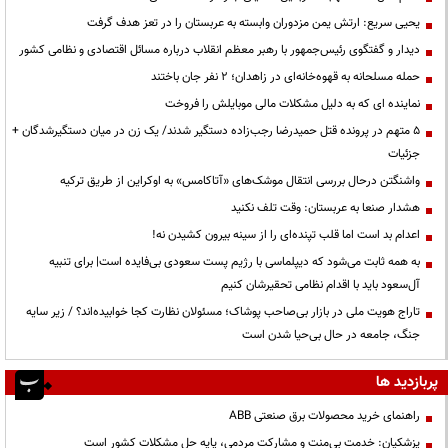
یحیی سریع: ارتش یمن مزدوران وابسته به عربستان را در تعز هدف گرفت
دیدار و گفتگوی رئیس‌جمهور با رهبر معظم انقلاب درباره مسائل اقتصادی و نظامی کشور
حمله مسلحانه به قهوه‌خانه‌ای در زاهدان؛ ۲ نفر جان باختند
نماینده ای که به دلیل مشکلات مالی موبایلش را فروخت
۵ متهم در پرونده قتل حمیدرضا رجب‌زاده دستگیر شدند/ یک زن در میان دستگیرشدگان +
جزئیات
واشنگتن درحال بررسی انتقال موشک‌های «آتاکامس» به اوکراین از طریق ترکیه
هشدار صنعا به عربستان: وقت تلف نکنید
اعدام بد است اما قلب تپنده‌ای را از سینه بیرون کشیدن نه!
به همه ثابت می‌شود که دیپلماسی با رژیم پست سعودی بی‌فایده است| برای تنبیه
آل‌سعود باید با اقدام نظامی تحقیرشان کنیم
تاراج هویت ملی در بازار بی‌صاحب پوشاک؛ مسئولان نظارت کجا خوابیده‌اند؟ / زیر سایه
جنگ، جامعه در حال بی‌حیا شدن است
پربازدید ها
راهنمای خرید محصولات برق صنعتی ABB
پزشکیان: خدمت بی‌منت و مشارکت مردمی، پایه حل مشکلات کشور است