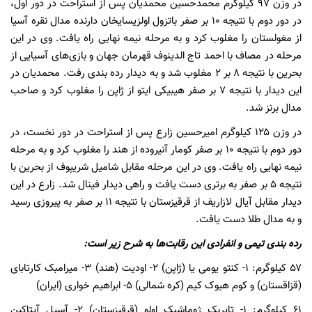
در وزن ۹۷ کیلوگرم محمدحسین محمدیان پس از استراحت در دور اول،
در دور دوم با نتیجه ۱۰ بر صفر باتزول اولزیسایخان دارنده مدال نقره آسیا
از مغولستان را مغلوب کرد و به مرحله نیمه نهایی راه یافت. وی در این
مرحله در مصاف با احمد تاج الدینوف قهرمان جهان و بازی‌های آسیایی از
بحرین با نتیجه ۸ بر ۲ مغلوب شد و به دیدار رده بندی رفت. محمدیان در
این دیدار با نتیجه ۷ بر صفر هیبیکی ایتو از ژاپن را مغلوب کرد و صاحب
مدال برنز شد.
در وزن ۱۲۵ کیلوگرم امیرحسین زارع پس از استراحت در دور نخست، در
دور دوم با نتیجه ۱۰ بر صفر کومار آنیروده از هند را مغلوب کرد و به مرحله
نیمه نهایی راه یافت. وی در این مرحله مقابل شامیل شریپوف از بحرین با
نتیجه ۵ بر صفر به برتری دست یافت و راهی دیدار فینال شد. زارع در این
دیدار مقابل آیال لازاریف از قرقیزستان با نتیجه ۱۱ بر صفر به پیروزی رسید
و به مدال طلا دست یافت.
رده بندی تیمی و انفرادی این رقابت‌ها به شرح زیر است:
۵۷ کیلوگرم: ۱- کنتو یومی یا (ژاپن) ۲- اودیت (هند) ۳- میرامبک کارتابای
(قزاقستان) و کوم هیوک کیم (کره شمالی) ۵- ابراهیم خواری (ایران)
۶۱ کیلوگرم: ۱- تایربک ژوماشبک اولو (قرقیزستان) ۲- آسیل آیتاکین