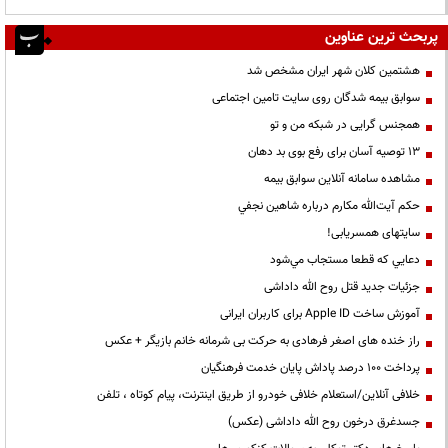
پربحث ترین عناوین
هشتمین کلان شهر ایران مشخص شد
سوابق بیمه شدگان روی سایت تامین اجتماعی
همجنس گرایی در شبکه من و تو
13 توصیه آسان برای رفع بوی بد دهان
مشاهده سامانه آنلاين سوابق بیمه
حكم آيت‌الله مكارم درباره شاهين نجفي
سایتهای همسریابی!
دعايي كه قطعا مستجاب مي‌شود
جزئیات جدید قتل روح الله داداشی
آموزش ساخت Apple ID برای کاربران ایرانی
راز خنده های اصغر فرهادی به حرکت بی شرمانه خانم بازیگر + عکس
پرداخت ۱۰۰ درصد پاداش پایان خدمت فرهنگیان
خلافی آنلاین/استعلام خلافی خودرو از طریق اینترنت، پیام کوتاه ، تلفن
جسدغرق درخون روح الله داداشی (عکس)