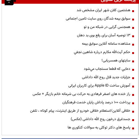
هشتمین کلان شهر ایران مشخص شد
سوابق بیمه شدگان روی سایت تامین اجتماعی
همجنس گرایی در شبکه من و تو
13 توصیه آسان برای رفع بوی بد دهان
مشاهده سامانه آنلاين سوابق بیمه
حكم آيت‌الله مكارم درباره شاهين نجفي
سایتهای همسریابی!
دعايي كه قطعا مستجاب مي‌شود
جزئیات جدید قتل روح الله داداشی
آموزش ساخت Apple ID برای کاربران ایرانی
راز خنده های اصغر فرهادی به حرکت بی شرمانه خانم بازیگر + عکس
پرداخت ۱۰۰ درصد پاداش پایان خدمت فرهنگیان
خلافی آنلاین/استعلام خلافی خودرو از طریق اینترنت، پیام کوتاه ، تلفن
جسدغرق درخون روح الله داداشی (عکس)
پاسخ های دکتر توکلی به سوالات کنکوری ها