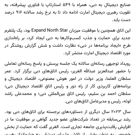
صنایع دیجیتال به دبی، همراه با 549 استارتاپ با فناوری پیشرفته، به
تقویت رهبری دیجیتال امارت ادامه داد تا به نرخ رشد سالانه 916 درصد
دست یابد.
این اتاق همچنین با موفقیت میزبان Expand North Star بود، یک پلتفرم
جدید برای حمایت و جذب کسب‌وکارها به دبی ایجاد کرد، بر راه‌اندازی
طرح «ایجاد برنامه‌ها در دبی» نظارت داشت و شش گزارش روشنگر در
مورد اقتصاد دیجیتال امارت منتشر کرد.
رویداد توجیهی رسانه‌ای سالانه یک جلسه پرسش و پاسخ رسانه‌ای تعاملی
با حضور عبدالعزیز عبدالله الغریر، رئیس اتاق‌های دبی برگزار کرد. عمر
سلطان العلما، وزیر دولت در امور هوش مصنوعی، اقتصاد دیجیتال و
برنامه‌های کاربردی کار از راه دور و رئیس اتاق اقتصاد دیجیتال دبی؛
سلطان احمد بن سلیم، رئیس اتاق بین‌المللی دبی؛ و محمدعلی راشد
لوثه، رئیس و مدیرعامل اتاق‌های دبی.
سال 2023 سال دیگری از دستاوردهای برجسته برای اتاق‌های دبی بود.
رشد بی‌سابقه در تعداد شرکت‌های عضو جدید گواهی بر موفقیت ما در
افزایش رقابت‌پذیری جامعه تجاری است. الغریر گفت که حمایت از بخش
خصوصی به عنوان بخشی از تلاش ما برای دستیابی به چشم‌انداز رهبری