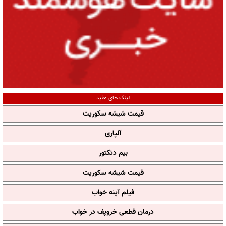
لینک های مفید
قیمت شیشه سکوریت
آلپاری
بیم دتکتور
قیمت شیشه سکوریت
فیلم آپنه خواب
درمان قطعی خروپف در خواب