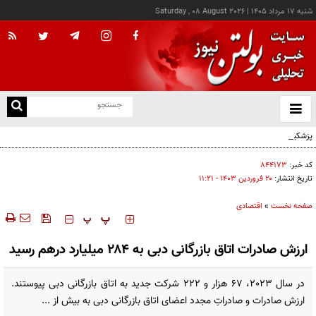
شنبه ۱۷ مرداد ۱۴۰۵
|
Saturday , 08 August 2026
از
و
ته
پزشکیان: خدمت بی‌منت و مشارکت مردمی، پایه حل مشکلات کشور است
ن
نو
کد خبر:
۸۴۴۱۷۳
تاریخ انتشار:
۲۰ فروردين ۱۴۰۳ - ۱۱:۲۱
صفحه نخست
»
اقتصادی
‍‍‍ پ
پ
ارزش صادرات اتاق بازرگانی دبی به ۲۸۴ میلیارد درهم رسید
در سال 2023، 67 هزار و 222 شرکت جدید به اتاق بازرگانی دبی پیوستند.
ارزش صادرات و صادراتِ مجدد اعضای اتاق بازرگانی دبی به بیش از ...