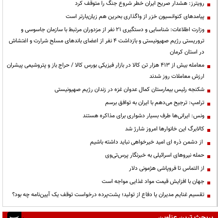
رویترز: هشدار صریح ایران خطر شروع جنگ را متوقف کرد
پیامدهای کنوانسیون خزر از واگذاری بحرین هم زیان‌بارتر است
وزارت اطلاعات: شناسایی و دستگیری ۲۱ نفر از مزدوران مرتبط با سازمان جاسوسی و
تروریستی رژیم صهیونیستی و بازداشت ۴ نفر از اعضای باندهای مسلح شرارت و اغتشاش
در استان کرمان
معامله بیش از ۴۱۳ هزار تن کالا در بازار فیزیکی بورس کالا / حراج باز و پتروشیمی پیشران
ارزش معاملات روز شدند
شکنجه رئیس بیمارستان کمال عدوان غزه در زندان رژیم صهیونیستی
ترامپ: ترجیح می‌دهم با ایران به توافق برسم
ونس: ایرانی‌ها طرف بسیار دشواری برای مذاکره هستند
کالابرگ این خانوارها امروز شارژ شد
از دشمن ذره ای امید خیرخواهی نباید داشته باشیم
حمله نیروهای اسرائیلی به خبرنگار پرس‌تی‌وی
از التماس تا فروپاشی هژمونی دلار
جهان با افزایش قیمت مواد غذایی مواجه است
تقسیم غنایم مدیران یا دفاع از تولید؛ پشت‌پرده درخواست توقف یک آیین‌نامه چه بود؟
پربحث ترین عناوین