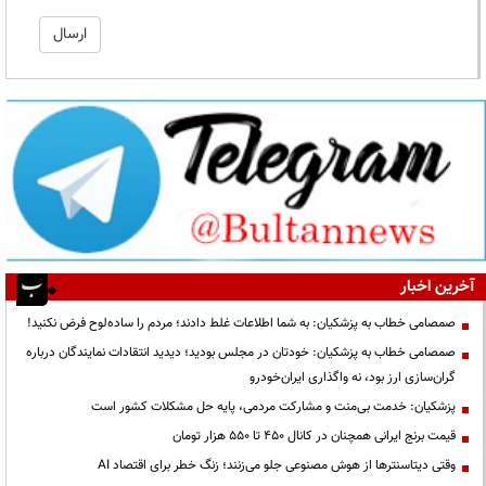
آخرین اخبار
صمصامی خطاب به پزشکیان: به شما اطلاعات غلط دادند؛ مردم را ساده‌لوح فرض نکنید!
صمصامی خطاب به پزشکیان: خودتان در مجلس بودید؛ دیدید انتقادات نمایندگان درباره
گران‌سازی ارز بود، نه واگذاری ایران‌خودرو
پزشکیان: خدمت بی‌منت و مشارکت مردمی، پایه حل مشکلات کشور است
قیمت‌ برنج ایرانی همچنان در کانال ۴۵۰ تا ۵۵۰ هزار تومان
وقتی دیتاسنترها از هوش مصنوعی جلو می‌زنند؛ زنگ خطر برای اقتصاد AI