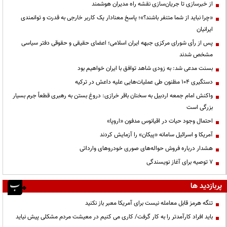
از خبرسازی تا جریان‌سازی نقشه راه مدیران هوشمند
«چرا نباید از شما متنفر باشند؟»؛ پاسخ معنادار یک کاربر خارجی به قدرت و توانمندی
ایرانیان
پس از رأی شورای مرکزی جبهه ایران اسلامی؛ اعضای حقیقی و حقوقی دفتر سیاسی
مشخص شدند
بسنت مدعی شد: به زودی شاهد توافق با ایران خواهیم بود
دستگیری ۱۰۴ مظنون طی عملیات‌هایی علیه داعش در ترکیه
واکنش امام جمعه اردبیل به سخنان باقر خرازی: دروغ بستن به رهبری قطعاً جرم بسیار
بزرگی است
احتمال وجود حیات در اقیانوس مدفون «اروپا»
آمریکا و اسرائیل سامانه «پیکان» را آزمایش کردند
هشدار درباره فروش حواله‌های صوری خودروهای وارداتی
۷ توصیه برای آغاز نویسندگی
پربازدید ها
تنگه هرمز قابل معامله نیست برای آمریکا معبر باز نکنید
باید افراد کارآمدتر را به کار گرفت/ کاری می کنیم در معیشت مردم مشکلی پیش نیاید