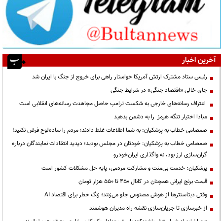
آخرین اخبار
رئیس ستاد مشترک ارتش آمریکا خواستار راهی برای خروج از جنگ با ایران شد
جای خالی «اقتصاد جنگی» در شرایط جنگی
اعتراف رسانه‌های خارجی به شکست ترامپ حاصل مجاهدت رسانه‌های انقلابی است
مبادا اختیار تنگه هرمز را به دشمن بدهید
صمصامی خطاب به پزشکیان: به شما اطلاعات غلط دادند؛ مردم را ساده‌لوح فرض نکنید!
صمصامی خطاب به پزشکیان: خودتان در مجلس بودید؛ دیدید انتقادات نمایندگان درباره
گران‌سازی ارز بود، نه واگذاری ایران‌خودرو
پزشکیان: خدمت بی‌منت و مشارکت مردمی، پایه حل مشکلات کشور است
قیمت‌ برنج ایرانی همچنان در کانال ۴۵۰ تا ۵۵۰ هزار تومان
وقتی دیتاسنترها از هوش مصنوعی جلو می‌زنند؛ زنگ خطر برای اقتصاد AI
از خبرسازی تا جریان‌سازی نقشه راه مدیران هوشمند