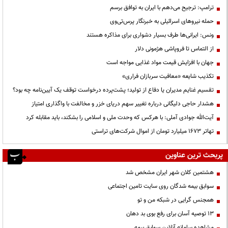
ترامپ: ترجیح می‌دهم با ایران به توافق برسم
حمله نیروهای اسرائیلی به خبرنگار پرس‌تی‌وی
ونس: ایرانی‌ها طرف بسیار دشواری برای مذاکره هستند
از التماس تا فروپاشی هژمونی دلار
جهان با افزایش قیمت مواد غذایی مواجه است
تکذیب شایعه «معافیت سربازان فراری»
تقسیم غنایم مدیران یا دفاع از تولید؛ پشت‌پرده درخواست توقف یک آیین‌نامه چه بود؟
هشدار حاجی دلیگانی درباره تغییر سهم دریای خزر و مخالفت با واگذاری امتیاز
آیت‌الله جوادی آملی: با هرکس که وحدت ملی و اسلامی را بشکند، باید مقابله کرد
تهاتر ۱۶۷۳ میلیارد تومان از اموال شرکت‌های تراستی
پربحث ترین عناوین
هشتمین کلان شهر ایران مشخص شد
سوابق بیمه شدگان روی سایت تامین اجتماعی
همجنس گرایی در شبکه من و تو
13 توصیه آسان برای رفع بوی بد دهان
مشاهده سامانه آنلاين سوابق بیمه