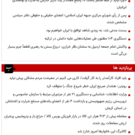
«چرا نباید از شما متنفر باشند؟»؛ پاسخ معنادار یک کاربر خارجی به قدرت و توانمندی
ایرانیان
پس از رأی شورای مرکزی جبهه ایران اسلامی؛ اعضای حقیقی و حقوقی دفتر سیاسی
مشخص شدند
بسنت مدعی شد: به زودی شاهد توافق با ایران خواهیم بود
دستگیری ۱۰۴ مظنون طی عملیات‌هایی علیه داعش در ترکیه
واکنش امام جمعه اردبیل به سخنان باقر خرازی: دروغ بستن به رهبری قطعاً جرم بسیار
بزرگی است
پربازدید ها
باید افراد کارآمدتر را به کار گرفت/ کاری می کنیم در معیشت مردم مشکلی پیش نیاید
رویترز: هشدار صریح ایران خطر شروع جنگ را متوقف کرد
وزارت اطلاعات: شناسایی و دستگیری ۲۱ نفر از مزدوران مرتبط با سازمان جاسوسی و
تروریستی رژیم صهیونیستی و بازداشت ۴ نفر از اعضای باندهای مسلح شرارت و اغتشاش
در استان کرمان
معامله بیش از ۴۱۳ هزار تن کالا در بازار فیزیکی بورس کالا / حراج باز و پتروشیمی پیشران
ارزش معاملات روز شدند
کالابرگ این خانوارها امروز شارژ شد