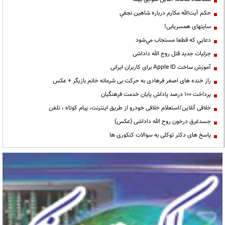
حكم آيت‌الله مكارم درباره شاهين نجفي
سایتهای همسریابی!
دعايي كه قطعا مستجاب مي‌شود
جزئیات جدید قتل روح الله داداشی
آموزش ساخت Apple ID برای کاربران ایرانی
راز خنده های اصغر فرهادی به حرکت بی شرمانه خانم بازیگر + عکس
پرداخت ۱۰۰ درصد پاداش پایان خدمت فرهنگیان
خلافی آنلاین/استعلام خلافی خودرو از طریق اینترنت، پیام کوتاه ، تلفن
جسدغرق درخون روح الله داداشی (عکس)
پاسخ های دکتر توکلی به سوالات کنکوری ها