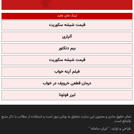
لینک های مفید
قیمت شیشه سکوریت
آلپاری
بیم دتکتور
قیمت شیشه سکوریت
فیلم آپنه خواب
درمان قطعی خروپف در خواب
لیزر فوتونا
تمام حقوق مادی و معنوی این سایت متعلق به بولتن نیوز است و استفاده از مطالب با ذکر منبع
بلامانع است.
طراحی و تولید: "
ایران سامانه
"