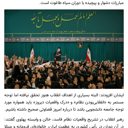
مبارزات دشوار و پیچیده با دوران سیاه طاغوت است.
ایشان افزودند: البته بسیاری از اهداف انقلاب هنوز تحقق نیافته اما توجه
مستمر به «انقلابی‌بودن نظام» و «درک واقعیات دیروز» باید همواره مورد
توجه جامعه دانشجویی باشد تا درباره امروز قضاوتی صحیح داشته باشیم.
رهبر انقلاب در تشریح واقعیات نظام فاسد، خائن و وابسته پهلوی گفتند:
در آن دوران در رأس کشوری به عظمت ایران، خانواده‌ای فرومایه و مبتلا