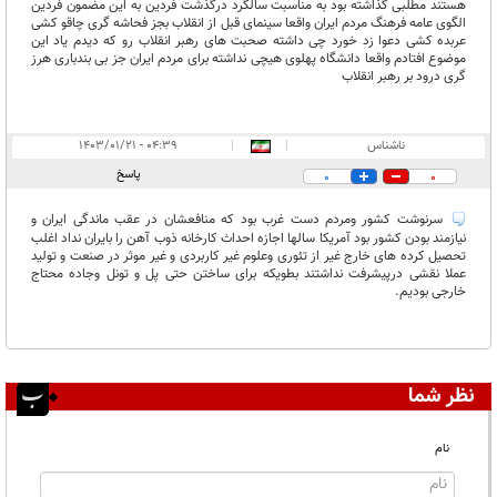
هستند مطلبی گذاشته بود به مناسبت سالگرد درگذشت فردین به این مضمون فردین
الگوی عامه فرهنگ مردم ایران واقعا سینمای قبل از انقلاب بجز فحاشه گری چاقو کشی
عربده کشی دعوا زد خورد چی داشته صحبت های رهبر انقلاب رو که دیدم یاد این
موضوع افتادم واقعا دانشگاه پهلوی هیچی نداشته برای مردم ایران جز بی بندباری هرز
گری درود بر رهبر انقلاب
ناشناس
|
|
۰۴:۳۹ - ۱۴۰۳/۰۱/۲۱
پاسخ
0
0
سرنوشت کشور ومردم دست غرب بود که منافعشان در عقب ماندگی ایران و
نیازمند بودن کشور بود آمریکا سالها اجازه احداث کارخانه ذوب آهن را بایران نداد اغلب
تحصیل کرده های خارج غیر از تئوری وعلوم غیر کاربردی و غیر موثر در صنعت و تولید
عملا نقشی درپیشرفت نداشتند بطویکه برای ساختن حتی پل و تونل وجاده محتاج
خارجی بودیم.
نظر شما
نام