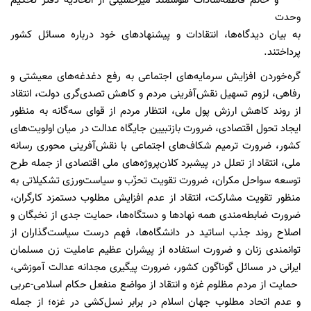
- و خانم فاطمه‌سادات هوشمند میرحسینی از اتحادیه دفتر تحکیم
وحدت
به بیان دیدگاه‌ها، انتقادات و پیشنهادهای خود درباره مسائل کشور
پرداختند.
گره‌خوردن افزایش سرمایه‌های اجتماعی به رفع دغدغه‌های معیشتی و
رفاهی، لزوم تسهیل نقش‌آفرینی مردم و کاهش تصدی‌گری دولت، انتقاد
از روند کاهش ارزش پول ملی، انتظار مردم از قوای سه‌گانه به منظور
ایجاد تحول اقتصادی، ضرورت بازتبیین جایگاه عدالت در میان اولویت‌های
کشور، ضرورت ترمیم شکاف‌های اجتماعی با نقش‌آفرینی محوری رسانه
ملی، انتقاد از تعلل در پیشبرد کلان‌پروژه‌های ملی اقتصادی از جمله طرح
توسعه سواحل مکران، ضرورت تقویت تحزّب و سیاست‌ورزی تشکیلاتی به
منظور تقویت مشارکت، انتقاد از عدم افزایش مطلوب دستمزد کارگران،
ضرورت ضابطه‌مندی همه نهادها و دستگاه‌ها، حمایت جدی از نخبگان و
اصلاح روند جذب اساتید در دانشگاه‌ها، فهم درست سیاست‌گذاران از
توانمندی زنان و ضرورت استفاده از پیشران عظیم عاملیت زن مسلمان
ایرانی در مسائل گوناگون کشور، ضرورت پیگیری مجدانه عدالت آموزشی،
حمایت از مردم مظلوم غزه و انتقاد از مواضع منفعل حکام اسلامی-عربی
و عدم اتحاد مطلوب جهان اسلام در برابر نسل‌کشی در غزه؛ از جمله