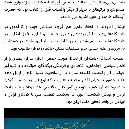
طبقاتی، بی‌معنا بودن عدالت، تبعیض فوق‌العاده شدید، ویژه‌خواری همه
مسئولان و مرتبطان با دربار از دیگر واقعیات قبل از انقلاب بود که حضرت
آیت‌الله خامنه‌ای مورد اشاره قرار دادند.
ایشان افزودند: از لحاظ علمی هم اگرچه استادان خوب و کارآمدی در
دانشگاه‌ها بودند اما فرآورده‌های علمی، صنعتی و فناوری قابل اتکایی در
دانشگاه‌ها حاصل نمی‌شد و تصور غلطِ ناتوانی ایرانی‌جماعت در دستیابی
به مرزهای علم جهانی جزو مسلمات ذهنی حاکمان دوران طاغوت بود.
حضرت آیت‌الله خامنه‌ای از لحاظ هویت‌ جمعی، ایرانِ دوران پهلوی را از
اقمار سیاسی، اجتماعی، اقتصادی و فرهنگی بیگانگان خواندند و با شرم‌آور
خواندن آن وضعیت گفتند: مبارزه با آن واقعیت بسیار تلخ از اوایل دهه
20 با حضور صاحبان افکار مختلف آغاز شد که اوج آن نهضت ملی کردن
نفت بود که آن هم با کودتای آمریکایی-انگلیسی 28 مرداد و با عاملیت
اراذل و اوباش شکست خورد که شکست نهضت ملی با کودتای اراذل و
اوباش در واقع تحقیر ملت ایران بود.