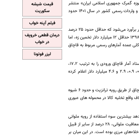
زه گمرک جمهوری اسلامی ایران» منتشر
قیمت شیشه
کرده که بر اساس آن در حال حاضر تعداد ۱۳۸ گمرک اجرایی در کشور فعال هستند؛ حجم صادرات و واردات رسمی کشور در سال ۱۴۰۱ حدود
سکوریت
فیلم آپنه خواب
بهن نقل از ایسنا، در این میان حجم قاچاق کالا سالیانه بین ۱۲ تا ۲۵ میلیارد دلار برآورد می‌شود که حداقل حدود ۲۵ درصد
درمان قطعی خروپف
آن از طریق مبادی رسمی است. در اصل ستاد مرکزی مبارزه با قاچاق کالا و ارز آمار قاچاق را در سال ۱۳۹۸ حداقل ۱۲ میلیارد دلار تخمین زه، اما
در خواب
ر هم برآورد شده است. به طور کلی عمده آمارهای رسمی مربوط به قاچاق
لیزر فوتونا
البته این اعداد در سال‌های مختلف نوساناتی هم داشته است؛ برای مثال از سال ۱۳۹۲ تا ۱۳۹۸ ستاد آمار قاچاق ورودی را به ترتیب ۱۷.۲،
۱۵.۷، ۱۴.۵، ۱۲.۱، ۱۲ و ۱۲.۱ میلیارد دلار و آمار قاچاق خروجی از کشور را به ترتیب ۷.۸، ۴.۱، ۱، ۰.۵، ۰.۹، ۲.۹ و ۴.۶ میلیارد دلار اعلام کرده
مجموعا حدود ۱۴ شیوه قاچاق از طریق رویه، واردات ۸ شیوه قاچاق از طریق رویه صادرات، ۴ شیوه قاچاق از طریق رویه ترانزیت و حدود ۶ شیوه
 واقع تخلیه کالا در محموله های عبوری
ان می‌دهد بیشترین سوء استفاده از رویه ملوانی
اتفاق افتاده است. بر این اساس ۴۳ درصد از کل حجم قاچاق ورودی در این زمان با سوء استفاده از معافیت ملوانی، ۲۸ درصد از سایر از قبیل
ه، ۲۰ درصد با سوءاستفاده از روی مسافری و ۹ درصد به دلیل خلاء‌های مرزی بوده است. در این میان بر