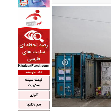
لینک های مفید
قیمت شیشه
سکوریت
آلپاری
بیم دتکتور