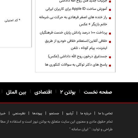
جزئیات جدید قتل روح الله داداشی
آموزش ساخت Apple ID برای کاربران ایرانی
راز خنده های اصغر فرهادی به حرکت بی شرمانه
* کد امنیتی
خانم بازیگر + عکس
پرداخت ۱۰۰ درصد پاداش پایان خدمت فرهنگیان
خلافی آنلاین/استعلام خلافی خودرو از طریق
اینترنت، پیام کوتاه ، تلفن
جسدغرق درخون روح الله داداشی (عکس)
پاسخ های دکتر توکلی به سوالات کنکوری ها
صفحه نخست
|
بولتن ۲
|
اقتصادی
|
بین الملل
|
|
|
|
|
|
|
تماس با ما
درباره ما
آرشیو
جستجو
پیوندها
نظرسنجی
خبرن
تمام حقوق مادی و معنوی این سایت متعلق به بولتن نیوز است و استفاده از مطالب
طراحی و تولید: "
ایران سامانه
"