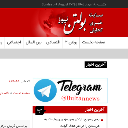
يکشنبه ۱۸ مرداد ۱۴۰۵
|
Sunday , 09 August 2026
صفحه نخست
بولتن ۲
اقتصادی
بین الملل
اجتماعی
ور
آخرین اخبار
عامل افزایش قبوض آب و برق برخی مشترکان چه بود؟
کد خبر:
۸۴۴۰۹۵
صفحه نخست
»
اقتصادی
آخرین اخبار
یحیی سریع: ارتش یمن مزدوران وابسته به
عربستان را در تعز هدف گرفت
بر اساس گزارش مرکز پژوهش‌های مجلس، حجم قاچاق