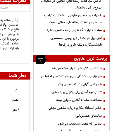
نظرات بینندگ
حاصل مجاهدت رسانه‌های انقلابی در مقابله با
دروغ‌پراکنی دشمنان
ناشنا
اعتراف رسانه‌های خارجی به شکست ترامپ
با سلام به 
حاصل مجاهدت رسانه‌های انقلابی است
بال
مبادا اختیار تنگه هرمز را به دشمن بدهید
های مجلس است
اتاق پول دولت در دل بورس؛ مستمری
برخورد با آن 
مبادی گمرکی ن
بازنشستگان، وثیقه بازی بزرگ‌ها
بازدارنده ای 
پربحث ترین عناوین
هشتمین کلان شهر ایران مشخص شد
نظر شما
سوابق بیمه شدگان روی سایت تامین اجتماعی
همجنس گرایی در شبکه من و تو
نام
13 توصیه آسان برای رفع بوی بد دهان
مشاهده سامانه آنلاين سوابق بیمه
ایمیل
حكم آيت‌الله مكارم درباره شاهين نجفي
* نظر
سایتهای همسریابی!
دعايي كه قطعا مستجاب مي‌شود