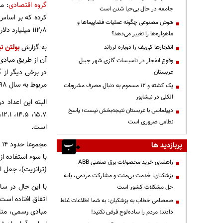
گروه اقتصادی
: م
جامعه در حال بی‌حیا شدن است
هوش مصنوعی چگونه عملیات فضاپیماها و
۱۱۲٫۸ میلیارد دلار و حجم ترانزیت حدود ۱۰.۸ میلیون تن اعلام شده است.
ماهواره‌ها را تغییر می‌دهد؟
به گزارش
بولتن نی
انفجارها کی‌یف را دوباره لرزاند
وقوع انفجار در تاسیسات گازی شهر جبیل
عربستان
مربوط به سال ۱۳۹۸ است و این آمارها هنوز به روزرسانی نشده است.
یک کشته و ۱۲ مسموم به دنبال مصرف مشروبات
الکلی در نیشابور
دیپلماسی با عربستان نتیجه‌بخش نیست؛ پاسخ
نظامی ضروری است
است.
پربازدید ها
با سوء استفاده ا
راهنمای خرید محصولات برق صنعتی ABB
(ترانزیت)، جعل ا
پزشکیان: خدمت بی‌منت و مشارکت مردمی، پایه
حل مشکلات کشور است
صمصامی خطاب به پزشکیان: به شما اطلاعات غلط
دادند؛ مردم را ساده‌لوح فرض نکنید!