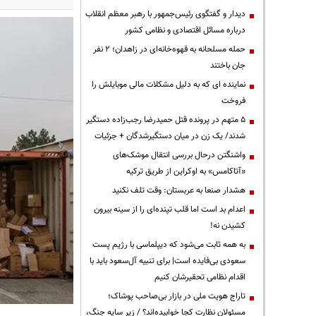
دیدار و گفتگوی رئیس‌جمهور با رهبر معظم انقلاب
درباره مسائل اقتصادی و نظامی کشور
حمله مسلحانه به قهوه‌خانه‌ای در زاهدان؛ ۲ نفر
جان باختند
نماینده ای که به دلیل مشکلات مالی موبایلش را
فروخت
۵ متهم در پرونده قتل حمیدرضا رجب‌زاده دستگیر
شدند/ یک زن در میان دستگیرشدگان + جزئیات
واشنگتن درحال بررسی انتقال موشک‌های
«آتاکامس» به اوکراین از طریق ترکیه
هشدار صنعا به عربستان: وقت تلف نکنید
اعدام بد است اما قلب تپنده‌ای را از سینه بیرون
کشیدن نه!
به همه ثابت می‌شود که دیپلماسی با رژیم پست
سعودی بی‌فایده است| برای تنبیه آل‌سعود باید با
اقدام نظامی تحقیرشان کنیم
تاراج هویت ملی در بازار بی‌صاحب پوشاک؛
مسئولان نظارت کجا خوابیده‌اند؟ / زیر سایه جنگ،