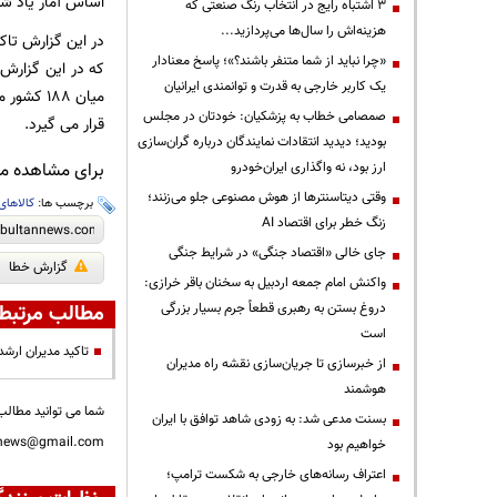
اساس آمار یاد شد
3 اشتباه رایج در انتخاب رنگ صنعتی که
هزینه‌اش را سال‌ها می‌پردازید...
در این گزارش تا
«چرا نباید از شما متنفر باشند؟»؛ پاسخ معنادار
یک کاربر خارجی به قدرت و توانمندی ایرانیان
صمصامی خطاب به پزشکیان: خودتان در مجلس
قرار می گیرد.
بودید؛ دیدید انتقادات نمایندگان درباره گران‌سازی
ارز بود، نه واگذاری ایران‌خودرو
برای مشاهده مطا
وقتی دیتاسنترها از هوش مصنوعی جلو می‌زنند؛
برچسب ها:
کالاهای
زنگ خطر برای اقتصاد AI
جای خالی «اقتصاد جنگی» در شرایط جنگی
گزارش خطا
واکنش امام جمعه اردبیل به سخنان باقر خرازی:
دروغ بستن به رهبری قطعاً جرم بسیار بزرگی
مطالب مرتبط
است
تاکید مدیران ارشد
از خبرسازی تا جریان‌سازی نقشه راه مدیران
هوشمند
شما می توانید مطالب 
بسنت مدعی شد: به زودی شاهد توافق با ایران
nnews@gmail.com
خواهیم بود
اعتراف رسانه‌های خارجی به شکست ترامپ؛