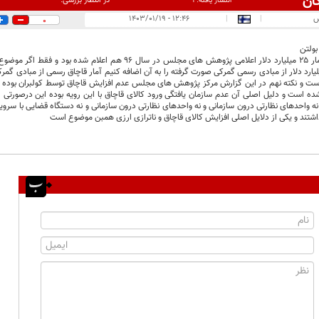
ان
در انتظار بررسی:
انتشار یافته:
۱
س
|
|
۱۲:۴۶ - ۱۴۰۳/۰۱/۱۹
0
بولتن
دوستان اولا آمار ۲۵ میلیارد دلار اعلامی پژوهش های مجلس در سال 
غ بر ۳.۵ میلیارد دلار از مبادی رسمی گمرکی صورت گرفته را به آن اضافه کنیم آمار قاچاق رسمی از مبادی 
 و نکته نهم در این گزارش مرکز پژوهش های مجلس عدم افزایش قاچاق توسط کولبران بوده اس
شده است و دلیل اصلی آن عدم سازمان یافتگی ورود کالای قاچاق با این رویه بوده این درصورتی
ه واحدهای نظارتی درون سازمانی و نه واحدهای نظارتی درون سازمانی و نه دستگاه قضایی با سر
نداشتند و یکی از دلایل اصلی افزایش کالای قاچاق و ناترازی ارزی همبن موضوع است