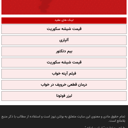
لینک های مفید
قیمت شیشه سکوریت
آلپاری
بیم دتکتور
قیمت شیشه سکوریت
فیلم آپنه خواب
درمان قطعی خروپف در خواب
لیزر فوتونا
تمام حقوق مادی و معنوی این سایت متعلق به بولتن نیوز است و استفاده از مطالب با ذکر منبع
بلامانع است.
طراحی و تولید: "
ایران سامانه
"