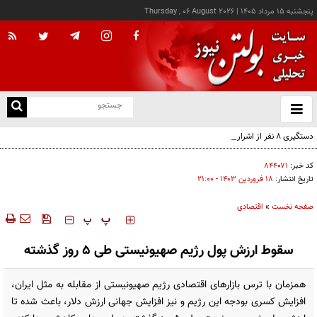
پنجشنبه ۱۵ مرداد ۱۴۰۵
|
Thursday , 06 August 2026
از
و
ته
دستگیری ۸ نفر از اشرار مسلح شاخص و مرتبطین گروهک‌های تروریستی
ن
نو
کد خبر:
۸۴۴۰۷۱
تاریخ انتشار:
۱۸ فروردين ۱۴۰۳ - ۲۱:۰۰
صفحه نخست
»
اقتصادی
‍‍‍ پ
پ
سقوط ارزش پول رژیم صهیونیستی طی ۵ روز گذشته
همزمان با ترس بازارهای اقتصادی رژیم صهیونیستی از مقابله به مثل ایران،
افزایش کسری بودجه این رژیم و نیز افزایش جهانی ارزش دلار، باعث شده تا