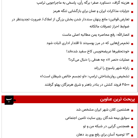
هزینه گزاف، دستاورد صفر؛ برگه رأی، پاسخی به ماجراجویی ترامپ
جزئیات مذاکرات ایران و عمان برای بازگشایی تنگه هرمز
تعارض قوانین؛ مانع پنهان سنددار شدن بخش بزرگی از املاک/ ضرورت تجدیدنظر در
ضوابط احراز تصرفات مالکانه
انصارالله: رفع محاصره یمن مطالبه اصلی ماست
تخم‌مرغ‌هایی که در مرز پوسیدند تا اقتدار اداری اثبات شود
خودتحقیرها عریضه‌نویس کاخ سفید شده‌اند!
عملیات «نصر ۷» چه هدفی را دنبال می‌کرد؟
زلزله شهر یاسوج را لرزاند
تشخیص روان‌شناختی ترامپ: «او تجسم خالص شیطان است!»
۴۵۰۰ فروند کشتی در بنادر باهنر و شرق هرمزگان پهلو گرفتند
پربحث ترین عناوین
هشتمین کلان شهر ایران مشخص شد
سوابق بیمه شدگان روی سایت تامین اجتماعی
همجنس گرایی در شبکه من و تو
13 توصیه آسان برای رفع بوی بد دهان