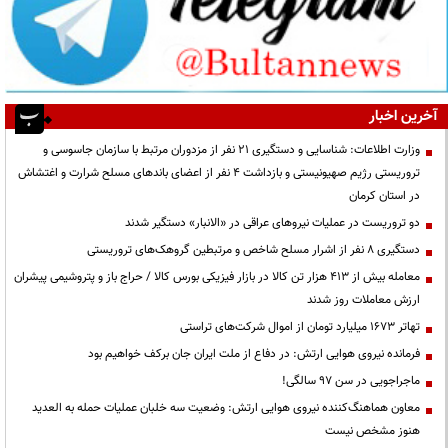
آخرین اخبار
وزارت اطلاعات: شناسایی و دستگیری ۲۱ نفر از مزدوران مرتبط با سازمان جاسوسی و
تروریستی رژیم صهیونیستی و بازداشت ۴ نفر از اعضای باندهای مسلح شرارت و اغتشاش
در استان کرمان
دو تروریست در عملیات نیروهای عراقی در «الانبار» دستگیر شدند
دستگیری ۸ نفر از اشرار مسلح شاخص و مرتبطین گروهک‌های تروریستی
معامله بیش از ۴۱۳ هزار تن کالا در بازار فیزیکی بورس کالا / حراج باز و پتروشیمی پیشران
ارزش معاملات روز شدند
تهاتر ۱۶۷۳ میلیارد تومان از اموال شرکت‌های تراستی
فرمانده نیروی هوایی ارتش: در دفاع از ملت ایران جان برکف خواهیم بود
ماجراجویی در سن ۹۷ سالگی!
معاون هماهنگ‌کننده نیروی هوایی ارتش: وضعیت سه خلبان عملیات حمله به العدید
هنوز مشخص نیست