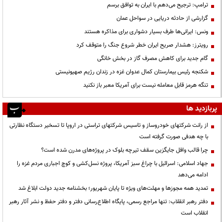
ترامپ: ترجیح می‌دهم با ایران به توافق برسم
گزارشی از حادثه دریایی در سواحل عمان
ونس: ایرانی‌ها طرف بسیار دشواری برای مذاکره هستند
رویترز: هشدار صریح ایران خطر شروع جنگ را متوقف کرد
گام جدید برای کاهش مصرف گاز در بخش خانگی
شکنجه رئیس بیمارستان کمال عدوان غزه در زندان رژیم صهیونیستی
تنگه هرمز قابل معامله نیست برای آمریکا معبر باز نکنید
پربازدید ها
از رانت‌ شرکتهای خودروساز و تاسیس شرکتهای تراستی در اروپا تا تسخیر دستگاه نظارتی
با چه هدفی صورت گرفته است
چرا قالب وافل جایگزین سقف تیرچه بلوک در پروژه‌های مدرن شده است؟
جهاد اسلامی: اسرائیل با چراغ سبز آمریکا، پروژه نسل‌کشی و کوچ اجباری مردم غزه را
ادامه می‌دهد
تمدید همه مجوزها و مهلت‌های ویژه تا پایان شهریور؛ بخشنامه جدید دولت ابلاغ شد
دفتر رهبر انقلاب: تنها مراجع رسمی، پایگاه اطلاع‌رسانی دفتر و دفتر حفظ و نشر آثار رهبر
انقلاب است