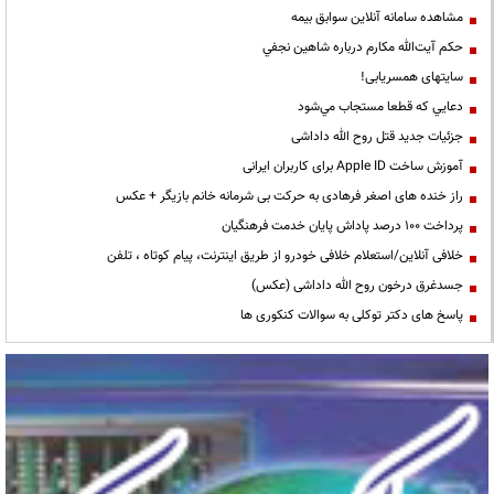
مشاهده سامانه آنلاين سوابق بیمه
حكم آيت‌الله مكارم درباره شاهين نجفي
سایتهای همسریابی!
دعايي كه قطعا مستجاب مي‌شود
جزئیات جدید قتل روح الله داداشی
آموزش ساخت Apple ID برای کاربران ایرانی
راز خنده های اصغر فرهادی به حرکت بی شرمانه خانم بازیگر + عکس
پرداخت ۱۰۰ درصد پاداش پایان خدمت فرهنگیان
خلافی آنلاین/استعلام خلافی خودرو از طریق اینترنت، پیام کوتاه ، تلفن
جسدغرق درخون روح الله داداشی (عکس)
پاسخ های دکتر توکلی به سوالات کنکوری ها