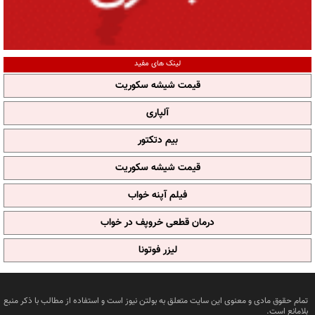
لینک های مفید
قیمت شیشه سکوریت
آلپاری
بیم دتکتور
قیمت شیشه سکوریت
فیلم آپنه خواب
درمان قطعی خروپف در خواب
لیزر فوتونا
تمام حقوق مادی و معنوی این سایت متعلق به بولتن نیوز است و استفاده از مطالب با ذکر منبع
بلامانع است.