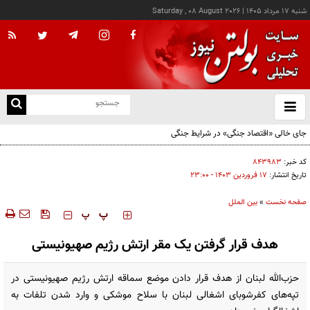
شنبه ۱۷ مرداد ۱۴۰۵
|
Saturday , 08 August 2026
از
و
ته
جای خالی «اقتصاد جنگی» در شرایط جنگی
ن
نو
کد خبر:
۸۴۳۹۸۳
تاریخ انتشار:
۱۷ فروردين ۱۴۰۳ - ۲۳:۰۰
صفحه نخست
»
بین الملل
‍‍‍ پ
پ
هدف قرار گرفتن یک مقر ارتش رژیم صهیونیستی
حزب‌الله لبنان از هدف قرار دادن موضع سماقه ارتش رژیم صهیونیستی در
تپه‌های کفرشوبای اشغالی لبنان با سلاح موشکی و وارد شدن تلفات به