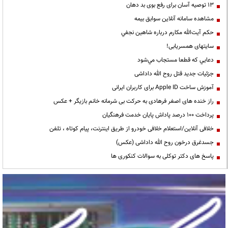
13 توصیه آسان برای رفع بوی بد دهان
مشاهده سامانه آنلاين سوابق بیمه
حكم آيت‌الله مكارم درباره شاهين نجفي
سایتهای همسریابی!
دعايي كه قطعا مستجاب مي‌شود
جزئیات جدید قتل روح الله داداشی
آموزش ساخت Apple ID برای کاربران ایرانی
راز خنده های اصغر فرهادی به حرکت بی شرمانه خانم بازیگر + عکس
پرداخت ۱۰۰ درصد پاداش پایان خدمت فرهنگیان
خلافی آنلاین/استعلام خلافی خودرو از طریق اینترنت، پیام کوتاه ، تلفن
جسدغرق درخون روح الله داداشی (عکس)
پاسخ های دکتر توکلی به سوالات کنکوری ها