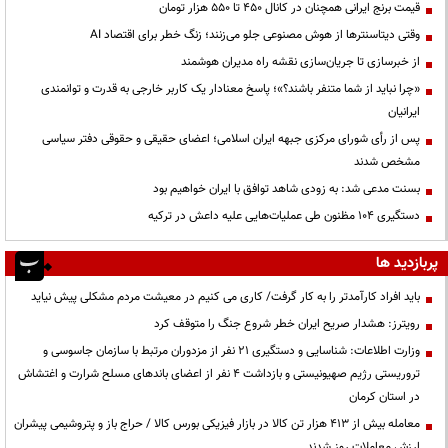
قیمت‌ برنج ایرانی همچنان در کانال ۴۵۰ تا ۵۵۰ هزار تومان
وقتی دیتاسنترها از هوش مصنوعی جلو می‌زنند؛ زنگ خطر برای اقتصاد AI
از خبرسازی تا جریان‌سازی نقشه راه مدیران هوشمند
«چرا نباید از شما متنفر باشند؟»؛ پاسخ معنادار یک کاربر خارجی به قدرت و توانمندی
ایرانیان
پس از رأی شورای مرکزی جبهه ایران اسلامی؛ اعضای حقیقی و حقوقی دفتر سیاسی
مشخص شدند
بسنت مدعی شد: به زودی شاهد توافق با ایران خواهیم بود
دستگیری ۱۰۴ مظنون طی عملیات‌هایی علیه داعش در ترکیه
پربازدید ها
باید افراد کارآمدتر را به کار گرفت/ کاری می کنیم در معیشت مردم مشکلی پیش نیاید
رویترز: هشدار صریح ایران خطر شروع جنگ را متوقف کرد
وزارت اطلاعات: شناسایی و دستگیری ۲۱ نفر از مزدوران مرتبط با سازمان جاسوسی و
تروریستی رژیم صهیونیستی و بازداشت ۴ نفر از اعضای باندهای مسلح شرارت و اغتشاش
در استان کرمان
معامله بیش از ۴۱۳ هزار تن کالا در بازار فیزیکی بورس کالا / حراج باز و پتروشیمی پیشران
ارزش معاملات روز شدند