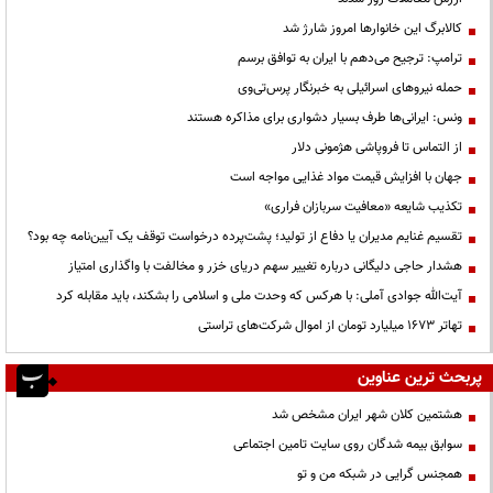
کالابرگ این خانوارها امروز شارژ شد
ترامپ: ترجیح می‌دهم با ایران به توافق برسم
حمله نیروهای اسرائیلی به خبرنگار پرس‌تی‌وی
ونس: ایرانی‌ها طرف بسیار دشواری برای مذاکره هستند
از التماس تا فروپاشی هژمونی دلار
جهان با افزایش قیمت مواد غذایی مواجه است
تکذیب شایعه «معافیت سربازان فراری»
تقسیم غنایم مدیران یا دفاع از تولید؛ پشت‌پرده درخواست توقف یک آیین‌نامه چه بود؟
هشدار حاجی دلیگانی درباره تغییر سهم دریای خزر و مخالفت با واگذاری امتیاز
آیت‌الله جوادی آملی: با هرکس که وحدت ملی و اسلامی را بشکند، باید مقابله کرد
تهاتر ۱۶۷۳ میلیارد تومان از اموال شرکت‌های تراستی
پربحث ترین عناوین
هشتمین کلان شهر ایران مشخص شد
سوابق بیمه شدگان روی سایت تامین اجتماعی
همجنس گرایی در شبکه من و تو