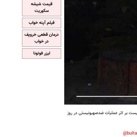
قیمت شیشه
سکوریت
فیلم آپنه خواب
درمان قطعی خروپف
در خواب
لیزر فوتونا
ونیست بر اثر عملیات ضدصهیونیستی در روز
bult