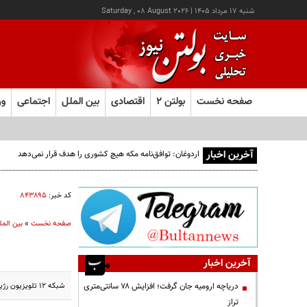
شنبه ۱۷ مرداد ۱۴۰۵
|
Saturday , 08 August 2026
صفحه نخست
بولتن ۲
اقتصادی
بین الملل
اجتماعی
ور
آخرین اخبار
اردوغان: توافق‌نامه مکه هیچ کشوری را هدف قرار نمی‌دهد
کد خبر:
۸۴۳۸۹۵
صفحه نخست
»
بین المل
آخرین اخبار
شبکه ۱۲ تلویزیون رژیم صهیونیستی از کشته شدن یک صهیونیست بر اثر عملیات ضدصهیونیستی در روز یکشنبه گذشته در شرق شهر اشدود خبر داد.
دریاچه ارومیه جان گرفت؛ افزایش ۷۸ سانتی‌متری
تراز