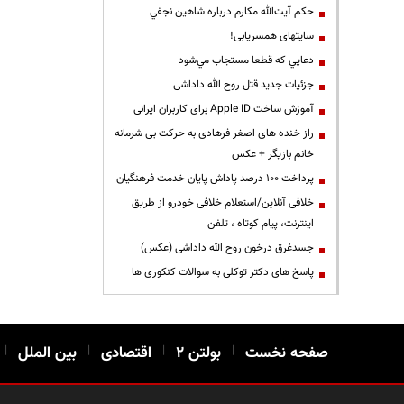
حكم آيت‌الله مكارم درباره شاهين نجفي
سایتهای همسریابی!
دعايي كه قطعا مستجاب مي‌شود
جزئیات جدید قتل روح الله داداشی
آموزش ساخت Apple ID برای کاربران ایرانی
راز خنده های اصغر فرهادی به حرکت بی شرمانه
خانم بازیگر + عکس
پرداخت ۱۰۰ درصد پاداش پایان خدمت فرهنگیان
خلافی آنلاین/استعلام خلافی خودرو از طریق
اینترنت، پیام کوتاه ، تلفن
جسدغرق درخون روح الله داداشی (عکس)
پاسخ های دکتر توکلی به سوالات کنکوری ها
صفحه نخست
|
بولتن ۲
|
اقتصادی
|
بین الملل
|