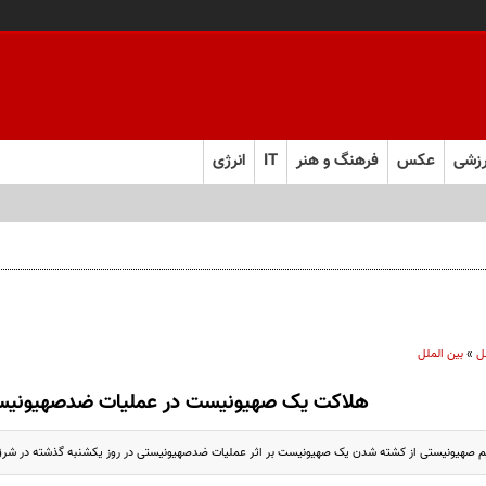
زشی
عکس
فرهنگ و هنر
IT
انرژی
ل
»
بین الملل
هلاکت یک صهیونیست در عملیات ضدصهیونیس