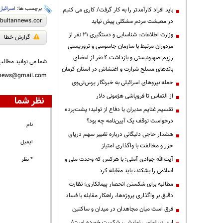
برچسب ها:
اسرائیل
باید افراد کارآمدتر را به کار گرفت/ کاری می کنیم
در معیشت مردم مشکلی پیش نیاید
وزارت اطلاعات: شناسایی و دستگیری ۲۱ نفر از
گزارش خطا
مزدوران مرتبط با سازمان جاسوسی و تروریستی
رژیم صهیونیستی و بازداشت ۴ نفر از اعضای
شما می توانید مطالب 
باندهای مسلح شرارت و اغتشاش در استان کرمان
nnews@gmail.com
حمله نیروهای اسرائیلی به خبرنگار پرس‌تی‌وی
از التماس تا فروپاشی هژمونی دلار
نظر شما
تقسیم غنایم مدیران یا دفاع از تولید؛ پشت‌پرده
درخواست توقف یک آیین‌نامه چه بود؟
نام
هشدار حاجی دلیگانی درباره تغییر سهم دریای
ایمیل
خزر و مخالفت با واگذاری امتیاز
آیت‌الله جوادی آملی: با هرکس که وحدت ملی و
* نظر
اسلامی را بشکند، باید مقابله کرد
مطالبه برای شکستن انحصار پیمانکاری؛ نظارت
دقیق بر واگذاری پروژه‌ها، راهکار مقابله با فساد
فرق است میان مجاهدان در میدان و ساکتین
این دیپلماسی نمایشی، شکست خورده است/