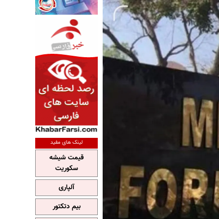
لینک های مفید
قیمت شیشه
سکوریت
آلپاری
بیم دتکتور