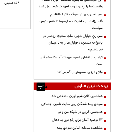
* کد امنیتی
واقعیت‌ها را بپذیرید و به تعهدات خود عمل کنید
امیر دبیری‌مهر در سوگ دکتر ابوالقاسم
قاسم‌زاده؛ از خاطرات صداوسیما تا کلاس درس
سیاست
سربازانِ خیابانِ ظهور؛ ملتِ مبعوثِ رودسر در
پاسخ به دشمن: «خیابان‌ها را به ناامیدان
نمی‌دهیم»
ترامپ از افشای کمبود مهمات آمریکا خشمگین
است
وقتی انرژی، مسیرش را گم می‌کند
پربحث ترین عناوین
هشتمین کلان شهر ایران مشخص شد
سوابق بیمه شدگان روی سایت تامین اجتماعی
همجنس گرایی در شبکه من و تو
13 توصیه آسان برای رفع بوی بد دهان
مشاهده سامانه آنلاين سوابق بیمه