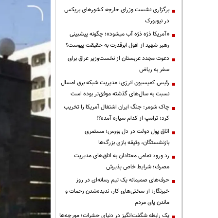
برگزاری نشست وزرای خارجه کشورهای بریکس
در نیویورک
«آمریکا ذرّه ذرّه آب میشود»؛ چگونه پیشبینی
رهبر شهید از افول ابرقدرت به حقیقت پیوست؟
دعوت مجدد عربستان از نخست‌وزیر عراق برای
سفر به ریاض
رئیس کمیسیون انرژی: مدیریت شبکه برق امسال
نسبت به سال‌های گذشته موفق‌تر بوده است
چاک شومر: جنگ ایران اشتغال آمریکا را تخریب
کرد؛ ترامپ از کدام سیاره آمده؟!
اتاق پول دولت در دل بورس؛ مستمری
بازنشستگان، وثیقه بازی بزرگ‌ها
رد ورود تمامی معتادان به اتاق‌های مدیریت
مصرف؛ شرایط خاص پذیرش
حرف‌های صمیمانه یک تیم رسانه‌ای در روز
خبرنگار؛ از سختی‌های کار، ندیده‌شدن زحمات و
ماندن پای مردم
یک رابطه شگفت‌انگیز در دنیای حشرات؛ مورچه‌ها