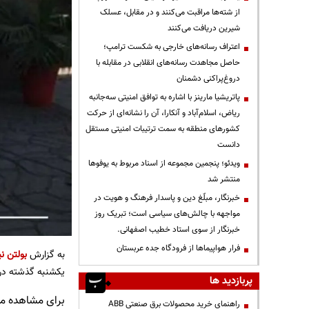
از شته‌ها مراقبت می‌کنند و در مقابل، عسلک
شیرین دریافت می‌کنند
اعتراف رسانه‌های خارجی به شکست ترامپ؛
حاصل مجاهدت رسانه‌های انقلابی در مقابله با
دروغ‌پراکنی دشمنان
پاتریشیا مارینز با اشاره به توافق امنیتی سه‌جانبه
ریاض، اسلام‌آباد و آنکارا، آن را نشانه‌ای از حرکت
کشورهای منطقه به سمت ترتیبات امنیتی مستقل
دانست
ویدئو؛ پنجمین مجموعه از اسناد مربوط به یوفوها
منتشر شد
خبرنگار، مبلّغ دین و پاسدار فرهنگ و هویت در
مواجهه با چالش‌های سیاسی است؛ تبریک روز
خبرنگار از سوی استاد خطیب اصفهانی.
فرار هواپیماها از فرودگاه جده عربستان
به گزارش
بولتن نی
یکشنبه گذشته در
پربازدید ها
برای مشاهده مطا
راهنمای خرید محصولات برق صنعتی ABB