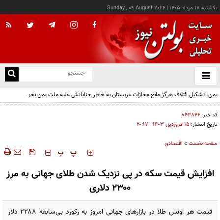
يکشنبه ۱۸ مرداد ۱۴۰۵
|
Sunday , 09 August 2026
از
و
ته
یمن: تشکیل ائتلاف هرگز مانع مجازات عربستان به خاطر جنایاتش علیه ملت یمن نخواهد شد
ن
نو
کد خبر:
۸۴۳۸۴۶
تاریخ انتشار:
۱۵ فروردين ۱۴۰۳ - ۲۰:۱۷
صفحه نخست
»
اقتصادی
‍‍‍ پ
پ
افزایش قیمت سکه در پی نزدیک شدن طلای جهانی به مرز
۲۳۰۰ دلاری
قیمت هر اونس طلا در بازارهای جهانی امروز به رکورد بی‌سابقه ۲۲۸۸ دلار