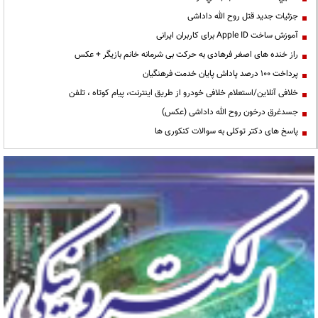
جزئیات جدید قتل روح الله داداشی
آموزش ساخت Apple ID برای کاربران ایرانی
راز خنده های اصغر فرهادی به حرکت بی شرمانه خانم بازیگر + عکس
پرداخت ۱۰۰ درصد پاداش پایان خدمت فرهنگیان
خلافی آنلاین/استعلام خلافی خودرو از طریق اینترنت، پیام کوتاه ، تلفن
جسدغرق درخون روح الله داداشی (عکس)
پاسخ های دکتر توکلی به سوالات کنکوری ها