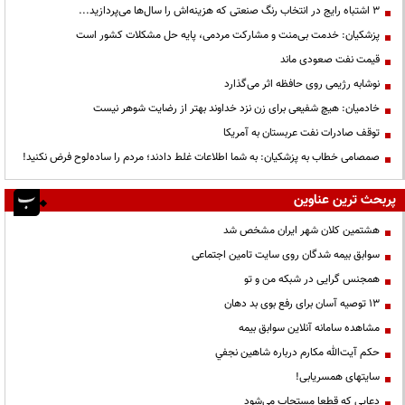
3 اشتباه رایج در انتخاب رنگ صنعتی که هزینه‌اش را سال‌ها می‌پردازید...
پزشکیان: خدمت بی‌منت و مشارکت مردمی، پایه حل مشکلات کشور است
قیمت نفت صعودی ماند
نوشابه رژیمی روی حافظه اثر می‌گذارد
خادمیان: هیچ شفیعی برای زن نزد خداوند بهتر از رضایت شوهر نیست
توقف صادرات نفت عربستان به آمریکا
صمصامی خطاب به پزشکیان: به شما اطلاعات غلط دادند؛ مردم را ساده‌لوح فرض نکنید!
پربحث ترین عناوین
هشتمین کلان شهر ایران مشخص شد
سوابق بیمه شدگان روی سایت تامین اجتماعی
همجنس گرایی در شبکه من و تو
13 توصیه آسان برای رفع بوی بد دهان
مشاهده سامانه آنلاين سوابق بیمه
حكم آيت‌الله مكارم درباره شاهين نجفي
سایتهای همسریابی!
دعايي كه قطعا مستجاب مي‌شود