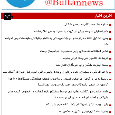
آخرین اخبار
سفر فرمانده سنتکام به اراضی اشغالی
خبر تعطیلی مدرسه ایرانی در کویت به صورت رسمی اعلام نشده
یمن: تشکیل ائتلاف هرگز مانع مجازات عربستان به خاطر جنایاتش علیه ملت یمن نخواهد
شد
نشان استاندارد به معنای پایان مسئولیت خودروساز نیست
غریبه به دادمون نمی‌رسه؛ ایرانی بخریم!
بسته اینترنت رایگان برای خبرنگاران فعال شد
با اعتراف یکی از متهمان، ابعاد تازه‌ای از پرونده ربایش و قتل حمیدرضا رجب‌زاده آشکار شد
ریمـدان؛ مرزی گرفتار در صف، کمبود زیرساخت و ضعف هماهنگی دستگاه‌ها / ۳ هزار
کامیون در انتظار، رانندگان بدون حتی یک سرویس بهداشتی!
تایید هشدارهای گذشته بولتن نیوز توسط سخنگوی قوه قضائیه در خصوص کارت های
بارزگانی و اجاره ای که به بحران ارزی رسیده اند
رابرت پیپ: ارتش آمریکا نمی‌تواند تنگه هرمز را باز کند
زمان اعلام نتایج نهایی دکتری مشخص شد