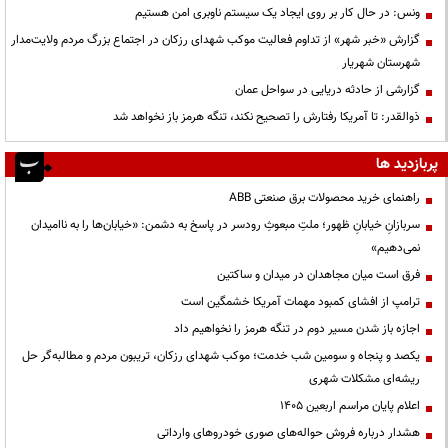
ونس: در حال کار بر روی ایجاد یک سیستم ناوبری امن هستیم
گزارش «خبر شهر» از تداوم فعالیت موکب شهدای رزکان در اجتماع بزرگ مردم ولایت‌مدار
شهرستان شهریار
گزارشی از حادثه دریایی در سواحل عمان
ذوالقدر: تا آمریکا رفتارش را تصحیح نکند، تنگه هرمز باز نخواهد شد
پربازدید ها
راهنمای خرید محصولات برق صنعتی ABB
سربازانِ خیابانِ ظهور؛ ملتِ مبعوثِ رودسر در پاسخ به دشمن: «خیابان‌ها را به ناامیدان
نمی‌دهیم»
فرق است میان مجاهدان در میدان و ساکتین
ترامپ از افشای کمبود مهمات آمریکا خشمگین است
اجازه باز شدن مسیر دوم در تنگه هرمز را نخواهیم داد
یکصد و پنجاه و سومین شب خدمت؛ موکب شهدای رزکان، تریبون مردم و مطالبه‌گر حل
ریشه‌ای مشکلات شهری
اعلام پایان مراسم اربعین ۱۴۰۵
هشدار درباره فروش حواله‌های صوری خودروهای وارداتی