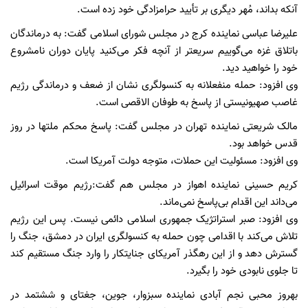
آنکه بداند، مُهر دیگری بر تأیید حرامزادگی خود زده است.
علیرضا عباسی نماینده کرج در مجلس شورای اسلامی گفت: به درماندگان
باتلاق غزه می‌گوییم سریعتر از آنچه فکر می‌کنید پایان دوران نامشروع
خود را خواهید دید.
وی افزود: حمله منفعلانه به کنسولگری نشان از ضعف و درماندگی رژیم
غاصب صهیونیستی از پاسخ به طوفان الاقصی است.
مالک شریعتی نماینده تهران در مجلس گفت: پاسخ محکم ملتها در روز
قدس خواهد بود.
وی افزود: مسئولیت این حملات، متوجه دولت آمریکا است. ‏
کریم حسینی نماینده اهواز در مجلس هم گفت:رژیم موقت اسرائیل
می‌داند این اقدام بی‌پاسخ نمی‌ماند.
وی افزود: صبر استراتژیک جمهوری اسلامی دائمی نیست. پس این رژیم
تلاش می‌کند با اقدامی چون حمله به کنسولگری ایران در دمشق، جنگ را
گسترش دهد و از این رهگذر آمریکای جنایتکار را وارد جنگ مستقیم کند
تا جلوی نابودی خود را بگیرد.
بهروز محبی نجم آبادی نماینده سبزوار، جوین، جغتای و ششتمد در