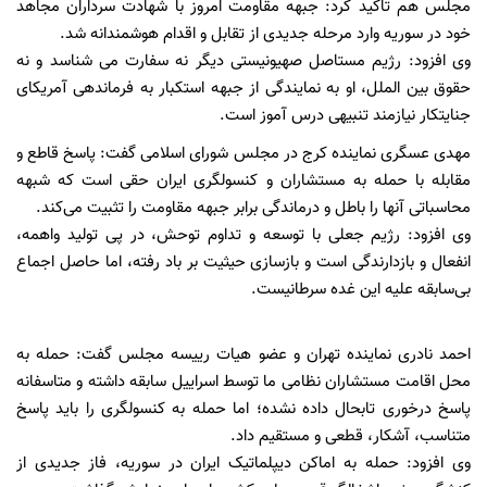
مجلس هم تاکید کرد: جبهه مقاومت امروز با شهادت سرداران مجاهد
خود در سوریه وارد مرحله جدیدی از تقابل و اقدام هوشمندانه شد. ‏
وی افزود: رژیم مستاصل صهیونیستی دیگر نه سفارت می شناسد و نه
حقوق بین الملل، او به نمایندگی از جبهه استکبار به فرماندهی آمریکای
جنایتکار نیازمند تنبیهی درس آموز است.
مهدی عسگری نماینده کرج در مجلس شورای اسلامی گفت: پاسخ قاطع و
مقابله با حمله به مستشاران و کنسولگری ایران حقی است که شبهه
محاسباتی آنها را باطل و درماندگی برابر جبهه مقاومت را تثبیت می‌کند.
وی افزود: رژیم جعلی با توسعه و تداوم توحش، در پی تولید واهمه،
انفعال و بازدارندگی است و بازسازی حیثیت بر باد رفته، اما حاصل اجماع
بی‌سابقه علیه این غده سرطانیست. ‏
احمد نادری نماینده تهران و عضو هیات رییسه مجلس گفت: حمله به
محل اقامت مستشاران نظامی ما توسط اسراییل سابقه داشته و متاسفانه
پاسخ درخوری تابحال داده نشده؛ اما حمله به کنسولگری را باید پاسخ
متناسب، آشکار، قطعی و مستقیم داد.
وی افزود: حمله به اماکن دیپلماتیک ایران در سوریه، فاز جدیدی از