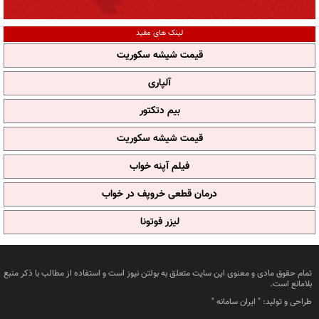
لینک های مفید
قیمت شیشه سکوریت
آلپاری
بیم دتکتور
قیمت شیشه سکوریت
فیلم آپنه خواب
درمان قطعی خروپف در خواب
لیزر فوتونا
تمام حقوق مادی و معنوی این سایت متعلق به بولتن نیوز است و استفاده از مطالب با ذکر منبع
بلامانع است.
طراحی و تولید: "
ایران سامانه
"