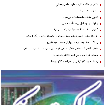
حكم آيت‌الله مكارم درباره شاهين نجفي
سایتهای همسریابی!
دعايي كه قطعا مستجاب مي‌شود
جزئیات جدید قتل روح الله داداشی
آموزش ساخت Apple ID برای کاربران ایرانی
راز خنده های اصغر فرهادی به حرکت بی شرمانه خانم بازیگر + عکس
پرداخت ۱۰۰ درصد پاداش پایان خدمت فرهنگیان
خلافی آنلاین/استعلام خلافی خودرو از طریق اینترنت، پیام کوتاه ، تلفن
جسدغرق درخون روح الله داداشی (عکس)
پاسخ های دکتر توکلی به سوالات کنکوری ها