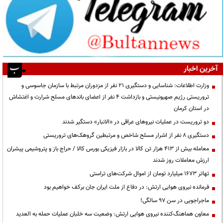
آخرین اخبار
وزارت اطلاعات: شناسایی و دستگیری ۲۱ نفر از مزدوران مرتبط با سازمان جاسوسی و
تروریستی رژیم صهیونیستی و بازداشت ۴ نفر از اعضای باندهای مسلح شرارت و اغتشاش
در استان کرمان
دو تروریست در عملیات نیروهای عراقی در «الانبار» دستگیر شدند
دستگیری ۸ نفر از اشرار مسلح شاخص و مرتبطین گروهک‌های تروریستی
معامله بیش از ۴۱۳ هزار تن کالا در بازار فیزیکی بورس کالا / حراج باز و پتروشیمی پیشران
ارزش معاملات روز شدند
تهاتر ۱۶۷۳ میلیارد تومان از اموال شرکت‌های تراستی
فرمانده نیروی هوایی ارتش: در دفاع از ملت ایران جان برکف خواهیم بود
ماجراجویی در سن ۹۷ سالگی!
معاون هماهنگ‌کننده نیروی هوایی ارتش: وضعیت سه خلبان عملیات حمله به العدید