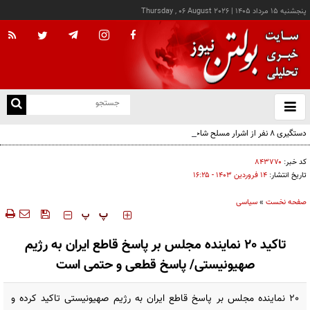
پنجشنبه ۱۵ مرداد ۱۴۰۵
|
Thursday , 06 August 2026
از
و
ته
دستگیری ۸ نفر از اشرار مسلح شاخص و مرتبطین گروهک‌های تروریستی
ن
نو
کد خبر:
۸۴۳۷۷۰
تاریخ انتشار:
۱۴ فروردين ۱۴۰۳ - ۱۶:۲۵
صفحه نخست
»
سیاسی
‍‍‍ پ
پ
تاکید 20 نماینده مجلس بر پاسخ قاطع ایران به رژیم
صهیونیستی/ پاسخ قطعی و حتمی است
20 نماینده مجلس بر پاسخ قاطع ایران به رژیم صهیونیستی تاکید کرده و