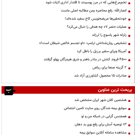
تخم‌مرغ‌هایی که در مرز پوسیدند تا اقتدار اداری اثبات شود
انصارالله: رفع محاصره یمن مطالبه اصلی ماست
خودتحقیرها عریضه‌نویس کاخ سفید شده‌اند!
عملیات «نصر ۷» چه هدفی را دنبال می‌کرد؟
زلزله شهر یاسوج را لرزاند
تشخیص روان‌شناختی ترامپ: «او تجسم خالص شیطان است!»
آمریکا ویزای سفیر برزیل را باطل کرد
۴۵۰۰ فروند کشتی در بنادر باهنر و شرق هرمزگان پهلو گرفتند
۲ گزینه صنعا برای ریاض
صادرات ۱۵ محصول کشاورزی آزاد شد
پربحث ترین عناوین
هشتمین کلان شهر ایران مشخص شد
سوابق بیمه شدگان روی سایت تامین اجتماعی
همجنس گرایی در شبکه من و تو
13 توصیه آسان برای رفع بوی بد دهان
مشاهده سامانه آنلاين سوابق بیمه