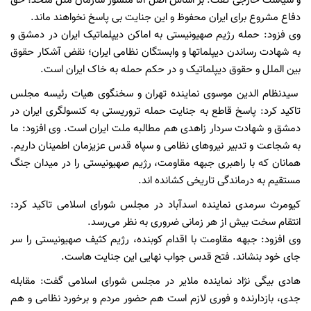
و سیاست خارجی گفت: بر اساس اصل ۵۱ منشور سازمان ملل متحد؛ حق
دفاع مشروع برای ایران محفوظ و این جنایت بی پاسخ نخواهند ماند.
وی فزود: حمله رژیم صهیونیستی به اماکن دیپلماتیک ایران در دمشق و
به شهادت رساندن دیپلماتها و وابستگان نظامی ایران؛ نقض آشکار حقوق
بین الملل و حقوق دیپلماتیک و در حکم حمله به خاک ایران است.
سیدنظام الدین موسوی نماینده تهران و سخنگوی هیات رئیسه مجلس
تاکید کرد: پاسخ قاطع به جنایت حمله تروریستی به کنسولگری ایران در
دمشق و شهادت سردار زاهدی هم مطالبه ملت ایران است. وی افزود: ما
به شجاعت و تدبیر نیروهای نظامی و سپاه قدس عزیزمان اطمینان داریم.
همانان که با راهبری جبهه مقاومت، رژیم صهیونیستی را در میدان جنگ
مستقیم به درماندگی تاریخی کشانده اند.
کیومرث سرمدی نماینده اسدآباد در مجلس شورای اسلامی تاکید کرد:
انتقام سخت بیش از هر زمانی ضروری به نظر می‌رسد.
وی افزود: جبهه مقاومت با اقدام کوبنده، رژیم کثیف صهیونیستی را سر
جای خود بنشاند. فتح قدس جواب نهایی این جنایت هاست.
هادی بیگی نژاد نماینده ملایر در مجلس شورای اسلامی گفت: مقابله
جدی، بازدارنده و فوری لازم است هم حضور مردم و برخورد نظامی و هم