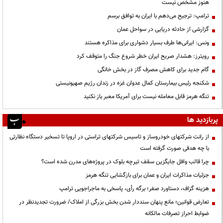
هنوز مشخص نیست
ترامپ: ترجیح می‌دهم با ایران به توافق برسم
گزارشی از حادثه دریایی در سواحل عمان
ونس: ایرانی‌ها طرف بسیار دشواری برای مذاکره هستند
رویترز: هشدار صریح ایران خطر شروع جنگ را متوقف کرد
گام جدید برای کاهش مصرف گاز در بخش خانگی
شکنجه رئیس بیمارستان کمال عدوان غزه در زندان رژیم صهیونیستی
تنگه هرمز قابل معامله نیست برای آمریکا معبر باز نکنید
پربازدید ها
از رانت‌ شرکتهای خودروساز و تاسیس شرکتهای تراستی در اروپا تا تسخیر دستگاه نظارتی
با چه هدفی صورت گرفته است
چرا قالب وافل جایگزین سقف تیرچه بلوک در پروژه‌های مدرن شده است؟
جزئیات مذاکرات ایران و عمان برای بازگشایی تنگه هرمز
هزینه گزاف، دستاورد صفر؛ برگه رأی، پاسخی به ماجراجویی ترامپ
تعارض قوانین؛ مانع پنهان سنددار شدن بخش بزرگی از املاک/ ضرورت تجدیدنظر در
ضوابط احراز تصرفات مالکانه