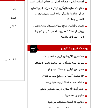
‌امنیت شغلی، مطالبه اصلی نیروهای شرکتی است
مقاومت عراق؛ بازیگری فراتر از مرزها | پهپادهای
نام
عراقی پیام بازدارندگی را به قلب سرزمین‌های
ایمیل
اشغالی رساندند
تعارض قوانین؛ مانع پنهان سنددار شدن بخش
* نظر
بزرگی از املاک/ ضرورت تجدیدنظر در ضوابط
احراز تصرفات مالکانه
پربحث ترین عناوین
هشتمین کلان شهر ایران مشخص شد
* کد امنیتی
سوابق بیمه شدگان روی سایت تامین اجتماعی
همجنس گرایی در شبکه من و تو
13 توصیه آسان برای رفع بوی بد دهان
مشاهده سامانه آنلاين سوابق بیمه
حكم آيت‌الله مكارم درباره شاهين نجفي
سایتهای همسریابی!
دعايي كه قطعا مستجاب مي‌شود