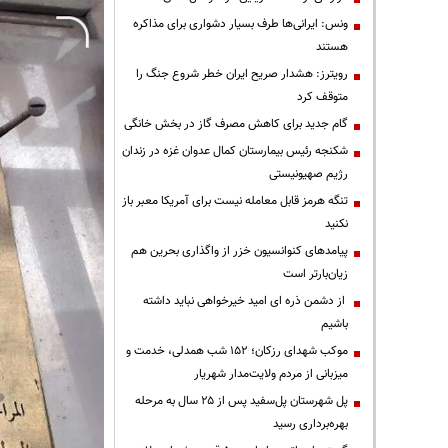
ونس: ایرانی‌ها طرف بسیار دشواری برای مذاکره
هستند
رویترز: هشدار صریح ایران خطر شروع جنگ را
متوقف کرد
گام جدید برای کاهش مصرف گاز در بخش خانگی
شکنجه رئیس بیمارستان کمال عدوان غزه در زندان
رژیم صهیونیستی
تنگه هرمز قابل معامله نیست برای آمریکا معبر باز
نکنید
پیامدهای کنوانسیون خزر از واگذاری بحرین هم
زیان‌بارتر است
از دشمن ذره ای امید خیرخواهی نباید داشته
باشیم
موکب شهدای رزکان؛ ۱۵۲ شب همدلی، خدمت و
میزبانی از مردم ولایت‌مدار شهریار
پل شهرستان پل‌سفید پس از ۲۵ سال به مرحله
بهره‌برداری رسید