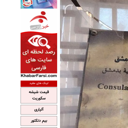
لینک های مفید
قیمت شیشه
سکوریت
آلپاری
بیم دتکتور