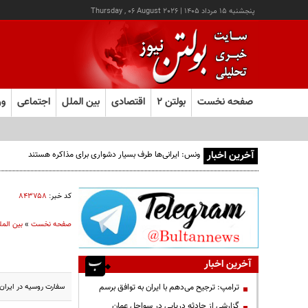
پنجشنبه ۱۵ مرداد ۱۴۰۵
|
Thursday , 06 August 2026
صفحه نخست
بولتن ۲
اقتصادی
بین الملل
اجتماعی
ور
آخرین اخبار
ونس: ایرانی‌ها طرف بسیار دشواری برای مذاکره هستند
کد خبر:
۸۴۳۷۵۸
صفحه نخست
»
بین المل
آخرین اخبار
سفارت روسیه در ایران
ترامپ: ترجیح می‌دهم با ایران به توافق برسم
گزارشی از حادثه دریایی در سواحل عمان