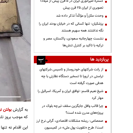
گستره امپراتوری ایران در ۵ قرن پیش از میلاد؛
تصویری از ایران ۲۵ قرن پیش
وحدت مکرّراً و مؤکّداً تذکر داده شد
پزشکیان: تنها کسانی که در خیابان بودند ایران را
نگه نداشتند همه سهیم هستند
نشست چهارجانبه سعودی، پاکستان، مصر و
ترکیه با تاکید بر کنترل تنش‌ها
پربازدید ها
از رانت‌ شرکتهای خودروساز و تاسیس شرکتهای
تراستی در اروپا تا تسخیر دستگاه نظارتی با چه
هدفی صورت گرفته است
شیخ نعیم قاسم: توافق ایران و آمریکا، اسرائیل را
مهار کرد
چرا قالب وافل جایگزین سقف تیرچه بلوک در
به گزارش
بولتن نی
پروژه‌های مدرن شده است؟
که موجب بروز تل
صمصامی: ریشه مشکلات اقتصادی، گرانی نرخ ارز
این اقدام نه تن
است/ طرح «تقویت پول ملی» در کمیسیون