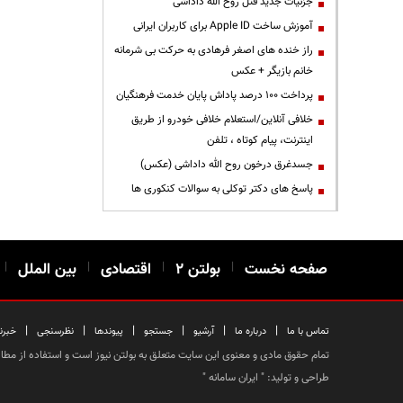
جزئیات جدید قتل روح الله داداشی
آموزش ساخت Apple ID برای کاربران ایرانی
راز خنده های اصغر فرهادی به حرکت بی شرمانه
خانم بازیگر + عکس
پرداخت ۱۰۰ درصد پاداش پایان خدمت فرهنگیان
خلافی آنلاین/استعلام خلافی خودرو از طریق
اینترنت، پیام کوتاه ، تلفن
جسدغرق درخون روح الله داداشی (عکس)
پاسخ های دکتر توکلی به سوالات کنکوری ها
صفحه نخست
|
بولتن ۲
|
اقتصادی
|
بین الملل
|
|
|
|
|
|
|
تماس با ما
درباره ما
آرشیو
جستجو
پیوندها
نظرسنجی
خبرن
تمام حقوق مادی و معنوی این سایت متعلق به بولتن نیوز است و استفاده از مطالب
طراحی و تولید: "
ایران سامانه
"