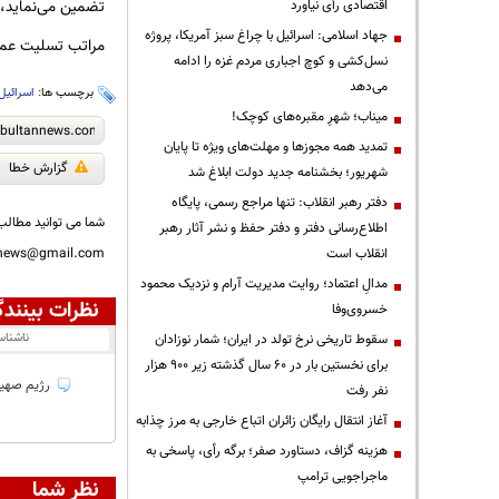
تضمین می‌نماید، 
اقتصادی رأی نیاورد
جهاد اسلامی: اسرائیل با چراغ سبز آمریکا، پروژه
مراتب تسلیت عمیق
نسل‌کشی و کوچ اجباری مردم غزه را ادامه
می‌دهد
برچسب ها:
اسرائیل
میناب؛ شهرِ مقبره‌های کوچک!
تمدید همه مجوزها و مهلت‌های ویژه تا پایان
گزارش خطا
شهریور؛ بخشنامه جدید دولت ابلاغ شد
دفتر رهبر انقلاب: تنها مراجع رسمی، پایگاه
شما می توانید مطالب 
اطلاع‌رسانی دفتر و دفتر حفظ و نشر آثار رهبر
انقلاب است
nnews@gmail.com
مدالِ اعتماد؛ روایت مدیریت آرام و نزدیک محمود
نظرات بینندگ
خسروی‌وفا
ناشنا
سقوط تاریخی نرخ تولد در ایران؛ شمار نوزادان
برای نخستین بار در ۶۰ سال گذشته زیر ۹۰۰ هزار
رژیم صهیونیستی جنایتکار از سال 5
نفر رفت
آغاز انتقال رایگان زائران اتباع خارجی به مرز چذابه
هزینه گزاف، دستاورد صفر؛ برگه رأی، پاسخی به
ماجراجویی ترامپ
نظر شما