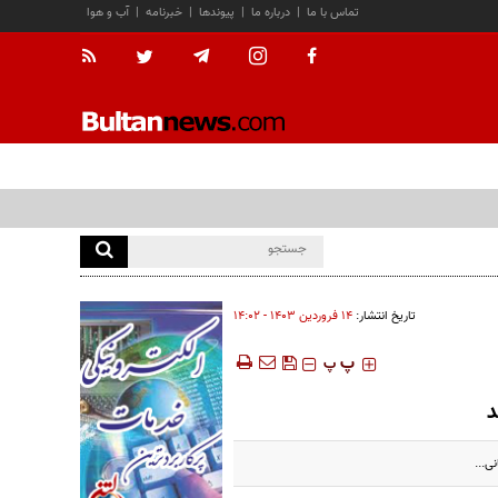
تماس با ما
|
درباره ما
|
پیوندها
|
خبرنامه
|
آب و هوا
تاریخ انتشار:
۱۴ فروردين ۱۴۰۳ - ۱۴:۰۲
‍‍‍ پ
پ
د
ی...