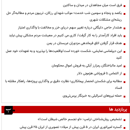
فرق است میان مجاهدان در میدان و ساکتین
یکصد و پنجاه و سومین شب خدمت؛ موکب شهدای رزکان، تریبون مردم و مطالبه‌گر حل
ریشه‌ای مشکلات شهری
هشدار حاجی دلیگانی درباره تغییر سهم دریای خزر و مخالفت با واگذاری امتیاز
باید افراد کارآمدتر را به کار گرفت/ کاری می کنیم در معیشت مردم مشکلی پیش نیاید
هدف قرار گرفتن اتاق‌ فرماندهی مزدوران عربستان در یمن
این دیپلماسی نمایشی، شکست خورده است/واقعیت‌ها را بپذیرید و به تعهدات خود عمل
کنید
امید مالباختگان رمزارز آبکی به فروش اموال محکومان
از التماس تا فروپاشی هژمونی دلار
مطالبه برای شکستن انحصار پیمانکاری؛ نظارت دقیق بر واگذاری پروژه‌ها، راهکار مقابله با
فساد
حمله نیروهای اسرائیلی به خبرنگار پرس‌تی‌وی
پربازدید ها
تشخیص روان‌شناختی ترامپ: «او تجسم خالص شیطان است!»
گستره امپراتوری ایران در ۵ قرن پیش از میلاد؛ تصویری از ایران ۲۵ قرن پیش