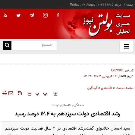
جمعه ۱۶ مرداد ۱۴۰۵
|
Friday , 07 August 2026
از
و
ته
درخواست شرکت گاز مازندران برای آمادگی مشترکان دربرابر زمستان
ن
نو
کد خبر:
۸۴۳۷۴۲
تاریخ انتشار:
۱۴ فروردين ۱۴۰۳ - ۱۳:۲۱
صفحه نخست
»
اقتصادی
»
گوناگون
‍‍‍ پ
پ
سخنگوی اقتصادی دولت:
رشد اقتصادی دولت سیزدهم به ۱۲.۶ درصد رسید
سید احسان خاندوزی گفت:رشد اقتصادی در ۲ سال فعالیت دولت سیزدهم