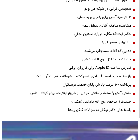
سوابق بیمه شدگان روی سایت تامین اجتماعی
همجنس گرایی در شبکه من و تو
13 توصیه آسان برای رفع بوی بد دهان
مشاهده سامانه آنلاين سوابق بیمه
حكم آيت‌الله مكارم درباره شاهين نجفي
سایتهای همسریابی!
دعايي كه قطعا مستجاب مي‌شود
جزئیات جدید قتل روح الله داداشی
آموزش ساخت Apple ID برای کاربران ایرانی
راز خنده های اصغر فرهادی به حرکت بی شرمانه خانم بازیگر + عکس
پرداخت ۱۰۰ درصد پاداش پایان خدمت فرهنگیان
خلافی آنلاین/استعلام خلافی خودرو از طریق اینترنت، پیام کوتاه ، تلفن
جسدغرق درخون روح الله داداشی (عکس)
پاسخ های دکتر توکلی به سوالات کنکوری ها