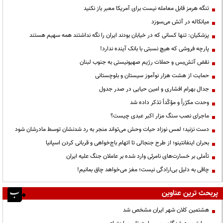
تنگه هرمز قابل معامله نیست برای آمریکا معبر باز نکنید
میانکاله در آتش می‌سوزد
پزشکیان: تنها کسانی که در خیابان بودند ایران را نگه نداشتند همه سهیم هستند
پارچه فروشی که هیچ نسبتی با بانک آینده ندارد!
نقض آتش‌بس و حملات رژیم صهیونیستی به جنوب لبنان
حمایت از هشت هزار نوآموز سیستان و بلوچستانی
جدال بهرام افشاری و امین حیایی در صدر جدول
وحدت مکرّراً و مؤکّداً تذکر داده شد
ماجرای نصب سنگ مزار اکبر عبدی چیست؟
دست نزنید؛ لمس نوزاد حیات وحش می‌تواند منجر به رد شدنشان توسط مادرشان شود
بحران اینفانتینو؛ از طرح جنجالی تا اتهام باج‌خواهی و قربانی کردن اسپانیا
تأملی بر خسارت‌های نامرئی وارد شده بر عاملان جنگ علیه ایران
چاقی به دلیل بی‌ارادگی نیست؛ مغز می‌خواهد چاق بمانیم!
پربحث ترین عناوین
هشتمین کلان شهر ایران مشخص شد