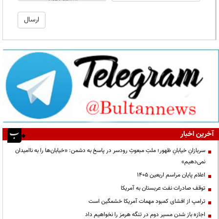
آخرین اخبار
سربازانِ خیابانِ ظهور؛ ملتِ مبعوثِ رودسر در پاسخ به دشمن: «خیابان‌ها را به ناامیدان
نمی‌دهیم»
اعلام پایان مراسم اربعین ۱۴۰۵
توقف صادرات نفت عربستان به آمریکا
ترامپ از افشای کمبود مهمات آمریکا خشمگین است
اجازه باز شدن مسیر دوم در تنگه هرمز را نخواهیم داد