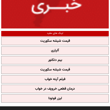
لینک های مفید
قیمت شیشه سکوریت
آلپاری
بیم دتکتور
قیمت شیشه سکوریت
فیلم آپنه خواب
درمان قطعی خروپف در خواب
لیزر فوتونا