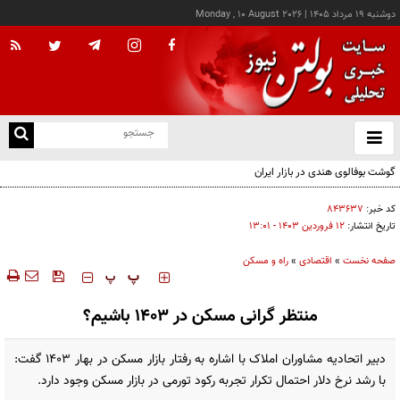
دوشنبه ۱۹ مرداد ۱۴۰۵
|
Monday , 10 August 2026
از
و
ته
ن
نو
کد خبر:
۸۴۳۶۳۷
تاریخ انتشار:
۱۲ فروردين ۱۴۰۳ - ۱۳:۰۱
صفحه نخست
»
اقتصادی
»
راه و مسکن
‍‍‍ پ
پ
منتظر گرانی مسکن در ١۴٠٣ باشیم؟
دبیر اتحادیه مشاوران املاک با اشاره به رفتار بازار مسکن در بهار ١۴٠٣ گفت:
با رشد نرخ دلار احتمال تکرار تجربه رکود تورمی در بازار مسکن وجود دارد.