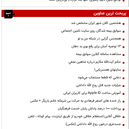
پربحث ترین عناوین
هشتمین کلان شهر ایران مشخص شد
سوابق بیمه شدگان روی سایت تامین اجتماعی
همجنس گرایی در شبکه من و تو
13 توصیه آسان برای رفع بوی بد دهان
مشاهده سامانه آنلاين سوابق بیمه
حكم آيت‌الله مكارم درباره شاهين نجفي
سایتهای همسریابی!
دعايي كه قطعا مستجاب مي‌شود
جزئیات جدید قتل روح الله داداشی
آموزش ساخت Apple ID برای کاربران ایرانی
راز خنده های اصغر فرهادی به حرکت بی شرمانه خانم بازیگر + عکس
پرداخت ۱۰۰ درصد پاداش پایان خدمت فرهنگیان
خلافی آنلاین/استعلام خلافی خودرو از طریق اینترنت، پیام کوتاه ، تلفن
جسدغرق درخون روح الله داداشی (عکس)