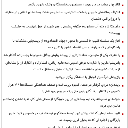
اتاق پول دولت در دل بورس؛ مستمری بازنشستگان، وثیقه بازی بزرگ‌ها
اعتراف رسانه‌های خارجی به شکست ترامپ؛ حاصل مجاهدت رسانه‌های انقلابی در مقابله
با دروغ‌پراکنی دشمنان
«آمریکا ذرّه ذرّه آب میشود»؛ چگونه پیشبینی رهبر شهید از افول ابرقدرت به حقیقت
پیوست؟
آغاز یک سلسله‌کلیپ ۱۰ قسمتی با محور «جهاد اقتصادی»؛ از ریشه‌یابی مشکلات تا
راهکارهایی که می‌تواند مسیر اقتصاد کشور را تغییر دهد
با اعتراف یکی از متهمان، ابعاد تازه‌ای از پرونده ربایش و قتل حمیدرضا رجب‌زاده آشکار شد
پاتریشیا مارینز با اشاره به توافق امنیتی سه‌جانبه ریاض، اسلام‌آباد و آنکارا، آن را نشانه‌ای
از حرکت کشورهای منطقه به سمت ترتیبات امنیتی مستقل دانست
بازی‌های لیگ برتر فوتبال با تماشاگر برگزار می‌شود
ریمـدان؛ مرزی گرفتار در صف، کمبود زیرساخت و ضعف هماهنگی دستگاه‌ها / ۳ هزار
کامیون در انتظار، رانندگان بدون حتی یک سرویس بهداشتی!
حرف‌های صمیمانه یک تیم رسانه‌ای در روز خبرنگار؛ از سختی‌های کار، ندیده‌شدن زحمات و
ماندن پای مردم
تایید هشدارهای گذشته بولتن نیوز توسط سخنگوی قوه قضائیه در خصوص کارت های
بارزگانی و اجاره ای که به بحران ارزی رسیده اند
توافقِ بدونِ تاییدِ رهبری؛ تنها یک قراردادِ بی‌ارزش است