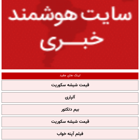
لینک های مفید
قیمت شیشه سکوریت
آلپاری
بیم دتکتور
قیمت شیشه سکوریت
فیلم آپنه خواب