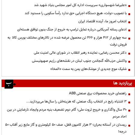
«علیرضا شهسواری» سرپرست اداره کل امور مجلس بنیاد شهید شد
با تصویب دولت، هیچ دستگاه اجرایی حق ندارد رأساً سکویی را مسدود کند
انتخاب امروز ما، آینده اقتصاد ایران
ادعای رسانه آمریکایی درباره تمایل ترامپ به خروج از جنگ بدون توافق هسته‌ای
سه چهارم از ۴۱۲ هزار و ۴۶۶ تن محصول عرضه شده در تالارهای مختلف بورس کالا به
فروش نرفت
دکتر محسن رضایی، نماینده رهبر انقلاب در شورای عالی امنیت ملی
واکنش حزب‌الله گنجاندن جنوب لبنان در نقشه‌های رژیم صهیونیستی
شلیک موج جدیدی از موشک‌های یمن به سمت «المخا»
پربازدید ها
راهنمای خرید محصولات برق صنعتی ABB
3 اشتباه رایج در انتخاب رنگ صنعتی که هزینه‌اش را سال‌ها می‌پردازید...
۳۰ سال واگذاری و خروج ثروت ملی؛ گام دوم تضعیف بنیه مردم وایجاد نارضایتی در بین
احاد مردم
ریمـدان در آستانه بحران؛ ۳ هزار کامیون قفل، صف ۵۰ کیلومتری و گاز مایع زیر آفتاب ۵۰
درجه!