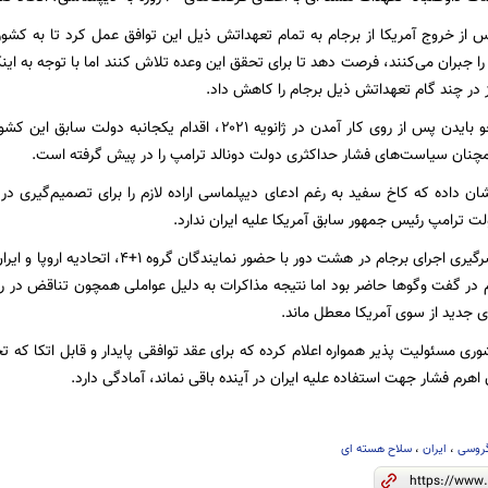
س از خروج آمریکا از برجام به تمام تعهداتش ذیل این توافق عمل کرد تا به کشوره
را جبران می‌کنند، فرصت دهد تا برای تحقق این وعده تلاش کنند اما با توجه به ای
نیز در چند گام تعهداتش ذیل برجام را کاهش داد.
چنان سیاست‌های فشار حداکثری دولت دونالد ترامپ را در پیش گرفته است.
شان داده که کاخ سفید به رغم ادعای دیپلماسی اراده لازم را برای تصمیم‌گیری د
ترامپ رئیس جمهور سابق آمریکا علیه ایران ندارد.
مذاکرات برای از سرگیری اجرای برجام در هشت دو
ر گفت‌ وگوها حاضر بود اما نتیجه مذاکرات به دلیل عواملی همچون تناقض در رفت
 جدید از سوی آمریکا معطل ماند.
وری مسئولیت پذیر همواره اعلام کرده که برای عقد توافقی پایدار و قابل اتکا که 
هرم فشار جهت استفاده علیه ایران در آینده باقی نماند، آمادگی دارد.
گروسى
،
ایران
،
سلاح هسته ای