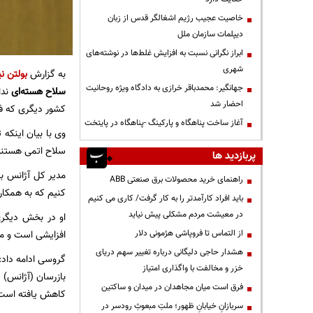
خاصیت عجیب رژیم اشغالگر قدس از زبان
دیپلمات سازمان ملل
ابراز نگرانی نسبت به افزایش غلط‌ها در نوشته‌های
شهری
به گزارش
بولتن نی
جهانگیر: محمدباقر خرازی به دادگاه ویژه روحانیت
سلاح هسته‌ای
ندا
احضار شد
کشور دیگری که فا
آغاز ساخت پناهگاه و پارکینگ -پناهگاه در پایتخت
وی با بیان اینکه 
سلاح اتمی هستند،
پربازدید ها
مدیر کل آژانس بین
راهنمای خرید محصولات برق صنعتی ABB
کنیم که به همکاری
باید افراد کارآمدتر را به کار گرفت/ کاری می کنیم
در معیشت مردم مشکلی پیش نیاید
او در بخش دیگری 
از التماس تا فروپاشی هژمونی دلار
افزایشی است و موا
هشدار حاجی دلیگانی درباره تغییر سهم دریای
گروسی ادامه داد:
خزر و مخالفت با واگذاری امتیاز
بازرسان (آژانس) 
فرق است میان مجاهدان در میدان و ساکتین
کاهش یافته است
سربازانِ خیابانِ ظهور؛ ملتِ مبعوثِ رودسر در