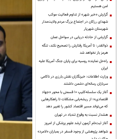
امن هستیم
گزارش «خبر شهر» از تداوم فعالیت موکب
شهدای رزکان در اجتماع بزرگ مردم ولایت‌مدار
شهرستان شهریار
گزارشی از حادثه دریایی در سواحل عمان
ذوالقدر: تا آمریکا رفتارش را تصحیح نکند، تنگه
هرمز باز نخواهد شد
راه‌حل نماینده روسیه برای پایان جنگ آمریکا علیه
ایران
وزارت اطلاعات: خبرنگاران نقش بارزی در ناکامی
سربازان رسانه‌ای دشمن داشتند
آغاز یک سلسله‌کلیپ ۱۰ قسمتی با محور «جهاد
اقتصادی»؛ از ریشه‌یابی مشکلات تا راهکارهایی
که می‌تواند مسیر اقتصاد کشور را تغییر دهد
هشدار نسبت به وقوع تندباد در تهران
آغاز ثبت‌نام آزمون ارشد علوم پزشکی از امروز
شواهد پژوهشی از وجود فسفر در بمباران «لامرد»
حکایت دارد