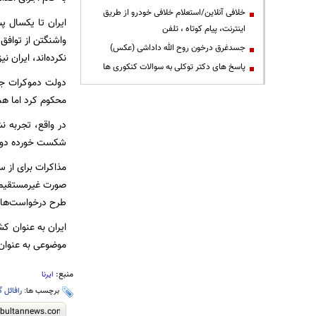
خلافی آنلاین/استعلام خلافی خودرو از طریق
ایران تا یکسال پ
اینترنت، پیام کوتاه ، تلفن
واشنگتن از توافق 
جسدغرق درخون روح الله داداشی (عکس)
نکرده‌اند، ایران 
پاسخ های دکتر توکلی به سوالات کنکوری ها
محکوم کرد اما هم
در واقع، تجربه ن
شکست خورده دولت 
صورت غیرمستقیم د
طرح درخواست‌های
ایران به عنوان کش
موضوعی به عنوان ا
منبع:
ایرنا
برچسب ها:
رافائل 