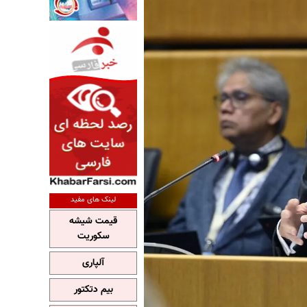
لینک های مفید
قیمت شیشه
سکوریت
آلپاری
بیم دتکتور