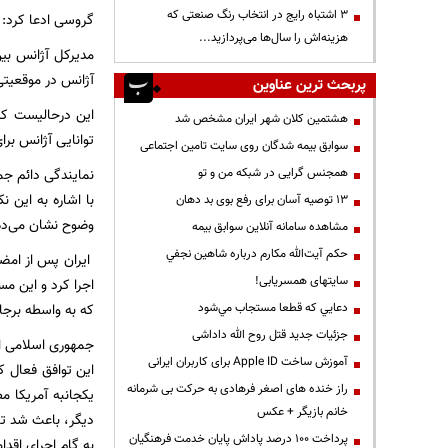
3 اشتباه رایج در انتخاب رنگ صنعتی که
گروسی ادعا کرد: م
هزینه‌اش را سال‌ها می‌پردازید...
مدیرکل آژانس بین
آژانس در موقعیتی 
پربحث ترین عناوین
این درحالیست که 
هشتمین کلان شهر ایران مشخص شد
توانایی آژانس برای
سوابق بیمه شدگان روی سایت تامین اجتماعی
همجنس گرایی در شبکه من و تو
نمایندگی دائم جم
13 توصیه آسان برای رفع بوی بد دهان
وضوح نشان می‌دهد
مشاهده سامانه آنلاين سوابق بیمه
حكم آيت‌الله مكارم درباره شاهين نجفي
سایتهای همسریابی!
دعايي كه قطعا مستجاب مي‌شود
که به واسطه برجام رفع شده 
جزئیات جدید قتل روح الله داداشی
آموزش ساخت Apple ID برای کاربران ایرانی
راز خنده های اصغر فرهادی به حرکت بی شرمانه
یکجانبه آمریکا م
خانم بازیگر + عکس
دیگر، باعث شد تا
پرداخت ۱۰۰ درصد پاداش پایان خدمت فرهنگیان
به گام اجرای اقدامات داو