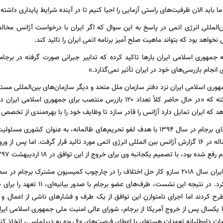
ا باید الان ظرفیت‌های راستی آزمایی را احیا کنیم تا در آینده شرایط پایداری داشته
‌المللی انرژی اتمی در پاسخ به این سوال که اگر ایران با درخواست آژانس مخال
نخواهد بود که بتواند ماهیت صلح آمیز برنامه اتمی ایران را تائید کند.
جمهوری اسلامی ایران بارها تاکید کرده که تدابیر جبرانی صورت گرفته در برجا
 انجام بازرسی‌های خود در ایران تأثیر نمی‌گذارد.»
هوری اسلامی ایران نزد دفتر سازمان ملل متحد و دیگر سازمان‌های بین‌المللی مست
با اشاره به این نکته که «در حال حاضر کلاً تعداد ۱۲۰ بازرس منتصب برا
 که ایران تمایل دارد آژانس را قادر سازد تا وظایف خود را با بهره‌مندی از تخصص
ایران پس از امضای برجام در سال ۱۳۹۴ با هدف لغو تحریم‌های ظالمانه، به عنو
اجرا کرد و این مساله در ۱۶ گزارش آژانس بین المللی انرژی اتمی مورد تائید قرار گرفت. اما
بود، با تصمیم یکجانبه وی برای خروج از این توافق در ۱۸ اردیبهشت ۱۳۹۷ (۸ می ۲۰۱۸) بازگردانده شد.
جمهوری اسلامی ایران سال ۲۰۱۸ سازو کار حل اختلاف را در چارچوب کمیسیون مشترک بر
این توافق فعال کرد. در نتیجه این 
طرح کردند اما اجرای نامتوازنِ این توافق از یک طرف و فشارهای ناشی از اعمال و
 یکسال پس از خروج آمریکا از برجام، شورای‌ عالی امنیت ملی جمهوری اسلامی ای
طلبانه تعهدات هسته‌ای با اعطای فرصت‌های ۶۰ روزه به دیپلماسی، اتخاذ کند.