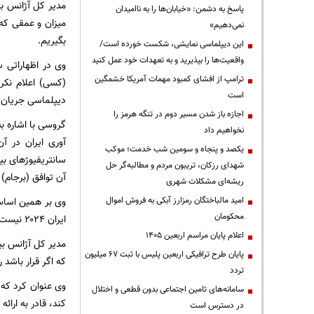
مدیر کل آژانس بی
پاسخ به دشمن: «خیابان‌ها را به ناامیدان
میزان و عمقی که ب
نمی‌دهیم»
بگیریم.
این دیپلماسی نمایشی، شکست خورده است/
واقعیت‌ها را بپذیرید و به تعهدات خود عمل کنید
ترامپ از افشای کمبود مهمات آمریکا خشمگین
(کسی) اعلام نکر
است
دیپلماسی جریان ن
اجازه باز شدن مسیر دوم در تنگه هرمز را
گروسی با اشاره ب
نخواهیم داد
یکصد و پنجاه و سومین شب خدمت؛ موکب
سانتریفیوژهای بی
شهدای رزکان، تریبون مردم و مطالبه‌گر حل
آن توافق (برجام) 
ریشه‌ای مشکلات شهری
امید مالباختگان رمزارز آبکی به فروش اموال
محکومان
ایران ۲۰۲۴ نیست.
اعلام پایان مراسم اربعین ۱۴۰۵
مدیر کل آژانس بین
پایان طرح ترافیکی اربعین پلیس با ثبت ۶۷ میلیون
که اگر قرار باشد 
تردد
وی عنوان کرد که ا
سامانه‌های تامین اجتماعی بدون قطعی و اختلال
کند، قادر به ارائه
در دسترس است