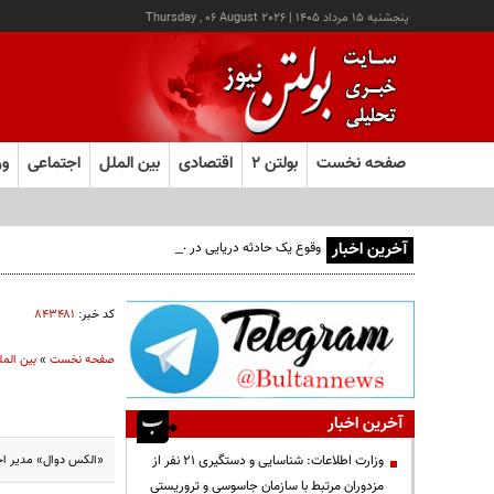
پنجشنبه ۱۵ مرداد ۱۴۰۵
|
Thursday , 06 August 2026
صفحه نخست
بولتن ۲
اقتصادی
بین الملل
اجتماعی
ور
آخرین اخبار
وقوع یک حادثه دریایی در جنوب شرق عدن
کد خبر:
۸۴۳۴۸۱
صفحه نخست
»
بین المل
آخرین اخبار
«الکس دوال» مدیر اجرا
وزارت اطلاعات: شناسایی و دستگیری ۲۱ نفر از
مزدوران مرتبط با سازمان جاسوسی و تروریستی