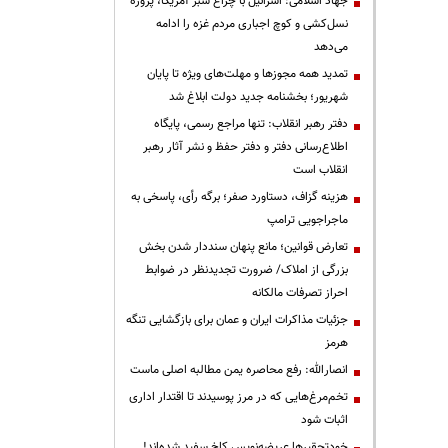
جهاد اسلامی: اسرائیل با چراغ سبز آمریکا، پروژه
نسل‌کشی و کوچ اجباری مردم غزه را ادامه
می‌دهد
تمدید همه مجوزها و مهلت‌های ویژه تا پایان
شهریور؛ بخشنامه جدید دولت ابلاغ شد
دفتر رهبر انقلاب: تنها مراجع رسمی، پایگاه
اطلاع‌رسانی دفتر و دفتر حفظ و نشر آثار رهبر
انقلاب است
هزینه گزاف، دستاورد صفر؛ برگه رأی، پاسخی به
ماجراجویی ترامپ
تعارض قوانین؛ مانع پنهان سنددار شدن بخش
بزرگی از املاک/ ضرورت تجدیدنظر در ضوابط
احراز تصرفات مالکانه
جزئیات مذاکرات ایران و عمان برای بازگشایی تنگه
هرمز
انصارالله: رفع محاصره یمن مطالبه اصلی ماست
تخم‌مرغ‌هایی که در مرز پوسیدند تا اقتدار اداری
اثبات شود
خودتحقیرها عریضه‌نویس کاخ سفید شده‌اند!