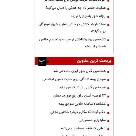
عملیات «نصر ۷» چه هدفی را دنبال می‌کرد؟
زلزله شهر یاسوج را لرزاند
۴۵۰۰ فروند کشتی در بنادر باهنر و شرق هرمزگان
پهلو گرفتند
تشخیص روان‌شناختی ترامپ: «او تجسم خالص
شیطان است!»
پربحث ترین عناوین
هشتمین کلان شهر ایران مشخص شد
سوابق بیمه شدگان روی سایت تامین اجتماعی
همجنس گرایی در شبکه من و تو
13 توصیه آسان برای رفع بوی بد دهان
مشاهده سامانه آنلاين سوابق بیمه
حكم آيت‌الله مكارم درباره شاهين نجفي
سایتهای همسریابی!
دعايي كه قطعا مستجاب مي‌شود