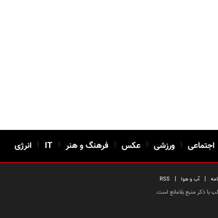
اجتماعی
|
ورزشی
|
عکس
|
فرهنگ و هنر
|
IT
|
انرژی
|
|
امه
آب و هوا
RSS
 با ذکر منبع بلامانع است.