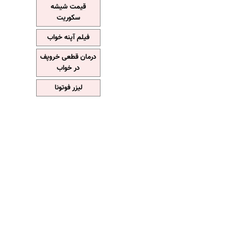
قیمت شیشه
سکوریت
فیلم آپنه خواب
درمان قطعی خروپف
در خواب
لیزر فوتونا