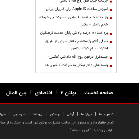
جزئیات جدید قتل روح الله داداشی
آموزش ساخت Apple ID برای کاربران ایرانی
راز خنده های اصغر فرهادی به حرکت بی شرمانه
خانم بازیگر + عکس
پرداخت ۱۰۰ درصد پاداش پایان خدمت فرهنگیان
خلافی آنلاین/استعلام خلافی خودرو از طریق
اینترنت، پیام کوتاه ، تلفن
جسدغرق درخون روح الله داداشی (عکس)
پاسخ های دکتر توکلی به سوالات کنکوری ها
صفحه نخست
|
بولتن ۲
|
اقتصادی
|
بین الملل
|
|
|
|
|
|
|
تماس با ما
درباره ما
آرشیو
جستجو
پیوندها
نظرسنجی
خبرن
تمام حقوق مادی و معنوی این سایت متعلق به بولتن نیوز است و استفاده از مطالب
طراحی و تولید: "
ایران سامانه
"