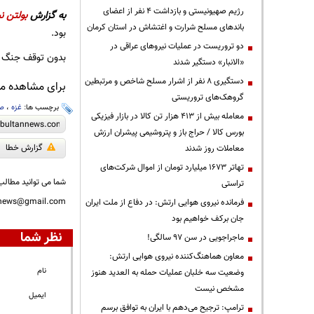
رژیم صهیونیستی و بازداشت ۴ نفر از اعضای
به گزارش
بولتن نی
باندهای مسلح شرارت و اغتشاش در استان کرمان
بود.
دو تروریست در عملیات نیروهای عراقی در
بدون توقف جنگ و 
«الانبار» دستگیر شدند
دستگیری ۸ نفر از اشرار مسلح شاخص و مرتبطین
برای مشاهده مطا
گروهک‌های تروریستی
برچسب ها:
غزه
،
ص
معامله بیش از ۴۱۳ هزار تن کالا در بازار فیزیکی
بورس کالا / حراج باز و پتروشیمی پیشران ارزش
گزارش خطا
معاملات روز شدند
تهاتر ۱۶۷۳ میلیارد تومان از اموال شرکت‌های
شما می توانید مطالب 
تراستی
nnews@gmail.com
فرمانده نیروی هوایی ارتش: در دفاع از ملت ایران
جان برکف خواهیم بود
نظر شما
ماجراجویی در سن ۹۷ سالگی!
معاون هماهنگ‌کننده نیروی هوایی ارتش:
نام
وضعیت سه خلبان عملیات حمله به العدید هنوز
مشخص نیست
ایمیل
ترامپ: ترجیح می‌دهم با ایران به توافق برسم