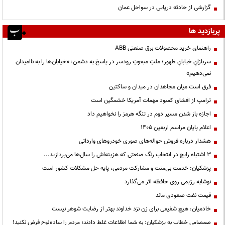
گزارشی از حادثه دریایی در سواحل عمان
پربازدید ها
راهنمای خرید محصولات برق صنعتی ABB
سربازانِ خیابانِ ظهور؛ ملتِ مبعوثِ رودسر در پاسخ به دشمن: «خیابان‌ها را به ناامیدان
نمی‌دهیم»
فرق است میان مجاهدان در میدان و ساکتین
ترامپ از افشای کمبود مهمات آمریکا خشمگین است
اجازه باز شدن مسیر دوم در تنگه هرمز را نخواهیم داد
اعلام پایان مراسم اربعین ۱۴۰۵
هشدار درباره فروش حواله‌های صوری خودروهای وارداتی
3 اشتباه رایج در انتخاب رنگ صنعتی که هزینه‌اش را سال‌ها می‌پردازید...
پزشکیان: خدمت بی‌منت و مشارکت مردمی، پایه حل مشکلات کشور است
نوشابه رژیمی روی حافظه اثر می‌گذارد
قیمت نفت صعودی ماند
خادمیان: هیچ شفیعی برای زن نزد خداوند بهتر از رضایت شوهر نیست
صمصامی خطاب به پزشکیان: به شما اطلاعات غلط دادند؛ مردم را ساده‌لوح فرض نکنید!