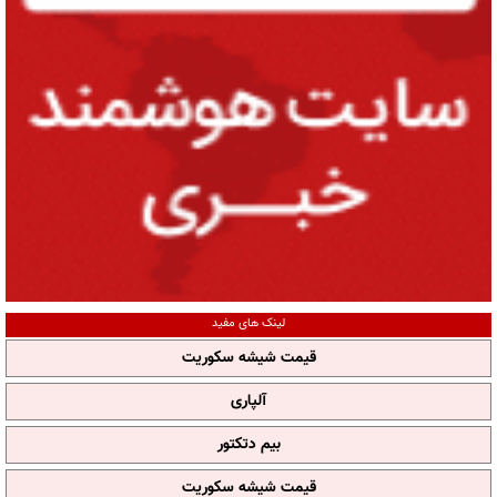
لینک های مفید
قیمت شیشه سکوریت
آلپاری
بیم دتکتور
قیمت شیشه سکوریت