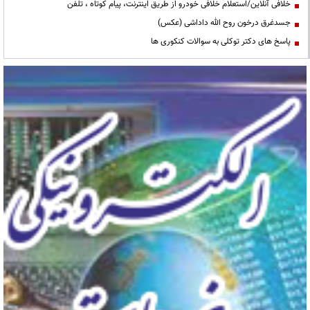
خلافی آنلاین/استعلام خلافی خودرو از طریق اینترنت، پیام کوتاه ، تلفن
جسدغرق درخون روح الله داداشی (عکس)
پاسخ های دکتر توکلی به سوالات کنکوری ها