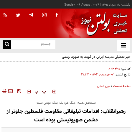
يکشنبه ۱۸ مرداد ۱۴۰۵
|
Sunday , 09 August 2026
از
و
ته
خبر تعطیلی مدرسه ایرانی در کویت به صورت رسمی اعلام نشده
ن
نو
کد خبر:
۸۴۳۳۹۱
تاریخ انتشار:
۰۷ فروردين ۱۴۰۳ - ۲۱:۳۲
صفحه نخست
»
بین الملل
‍‍‍ پ
پ
اسماعیل هنیه: جنگ غزه یک جنگ جهانی است
رهبرانقلاب: اقدامات تبلیغاتی مقاومت فلسطین جلوتر از
دشمن صهیونیستی بوده است