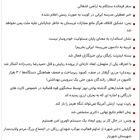
سفر فرمانده سنتکام به اراضی اشغالی
خبر تعطیلی مدرسه ایرانی در کویت به صورت رسمی اعلام نشده
یمن: تشکیل ائتلاف هرگز مانع مجازات عربستان به خاطر جنایاتش علیه ملت یمن نخواهد
شد
نشان استاندارد به معنای پایان مسئولیت خودروساز نیست
غریبه به دادمون نمی‌رسه؛ ایرانی بخریم!
بسته اینترنت رایگان برای خبرنگاران فعال شد
با اعتراف یکی از متهمان، ابعاد تازه‌ای از پرونده ربایش و قتل حمیدرضا رجب‌زاده آشکار شد
ریمـدان؛ مرزی گرفتار در صف، کمبود زیرساخت و ضعف هماهنگی دستگاه‌ها / ۳ هزار
کامیون در انتظار، رانندگان بدون حتی یک سرویس بهداشتی!
تایید هشدارهای گذشته بولتن نیوز توسط سخنگوی قوه قضائیه در خصوص کارت های
بارزگانی و اجاره ای که به بحران ارزی رسیده اند
رابرت پیپ: ارتش آمریکا نمی‌تواند تنگه هرمز را باز کند
زمان اعلام نتایج نهایی دکتری مشخص شد
ونس: در حال کار بر روی ایجاد یک سیستم ناوبری امن هستیم
گزارش «خبر شهر» از تداوم فعالیت موکب شهدای رزکان در اجتماع بزرگ مردم ولایت‌مدار
شهرستان شهریار