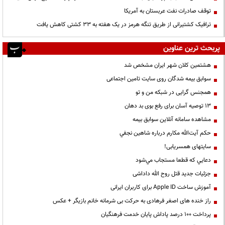
توقف صادرات نفت عربستان به آمریکا
ترافیک کشتیرانی از طریق تنگه هرمز در یک هفته به ۳۳ کشتی کاهش یافت
پربحث ترین عناوین
هشتمین کلان شهر ایران مشخص شد
سوابق بیمه شدگان روی سایت تامین اجتماعی
همجنس گرایی در شبکه من و تو
13 توصیه آسان برای رفع بوی بد دهان
مشاهده سامانه آنلاين سوابق بیمه
حكم آيت‌الله مكارم درباره شاهين نجفي
سایتهای همسریابی!
دعايي كه قطعا مستجاب مي‌شود
جزئیات جدید قتل روح الله داداشی
آموزش ساخت Apple ID برای کاربران ایرانی
راز خنده های اصغر فرهادی به حرکت بی شرمانه خانم بازیگر + عکس
پرداخت ۱۰۰ درصد پاداش پایان خدمت فرهنگیان