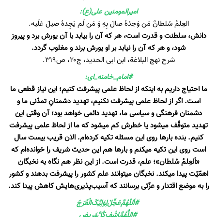
امیرالمومنین علی(ع):
العِلمُ سُلطانٌ مَن وَجدَهُ صالَ بِهِ وَ مَن لَم يَجِدهُ صيلَ عَلَيه.
دانش، سلطنت و قدرت است، هر كه آن را بيابد با آن يورش برد و پیروز
شود، و هر كه آن را نیابد بر او يورش برند و مغلوب گردد.
شرح‏ نهج‏ البلاغة، ابن ابی الحدید، ج۲۰، ص۳۱۹.
#امام_خامنه_ای:
ما احتیاج داریم به اینکه از لحاظ علمی پیشرفت کنیم؛ این نیاز قطعی ما
است. اگر از لحاظ علمی پیشرفت نکنیم، تهدید دشمنانِ تمدّنی ما و
دشمنان فرهنگی و سیاسی ما، تهدید دائمی خواهد بود؛ آن وقتی این
تهدید متوقّف میشود یا خطرش کم میشود که ما از لحاظ علمی پیشرفت
کنیم. بنده بارها روی این مسئله تکیه کرده‌ام. الان قریب بیست سال
است روی این تکیه میکنم و بارها هم این حدیث شریف را خوانده‌ام که
«اَلعِلمُ سُلطان»؛ علم، قدرت است. از این نظر هم نگاه به نخبگان
اهمّیّت پیدا میکند. نخبگان میتوانند علم کشور را پیشرفت بدهند و کشور
را به موضع اقتدار و عزّتی برسانند که آسیب‌پذیری‌هایش کاهش پیدا کند.
#اَللّهُمَّ‌عَجِّلْ‌لِوَلِيِّکَ‌الْفَرَجَ
#اللَّهُمَّ‌اشْفِ‌کُلَّ‌مَرِیض