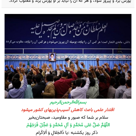
يورش برد و پیروز شود، و هر كه آن را نیابد بر او يورش برند و مغلوب گردد.
بسم‌الله‌الرحمن‌الرحیم
اقتدار علمی باعث کاهش آسیب‌پذیریهای کشور میشود
سلام‌ بر شما که صبور و مقاومید، صبحتان‌بخیر
اللّهُمَّ صَلِّ عَلی مُحَمَّدٍ وَ آلِ مُحَمَّدٍ وَ عَجِّلْ فَرَجَهُمْ
ذکر روز یکشنبه :یا ذَالجَلالِ وَ اْلاِکْرام