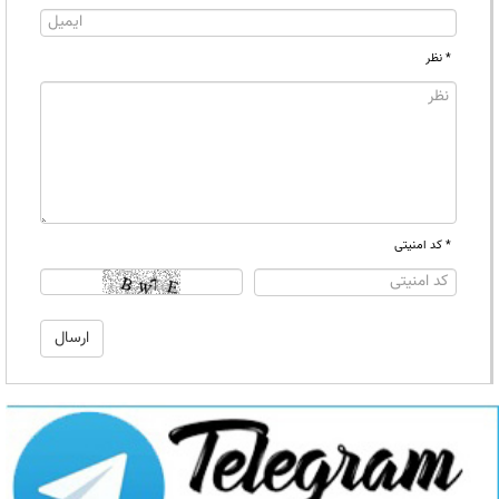
* نظر
* کد امنیتی