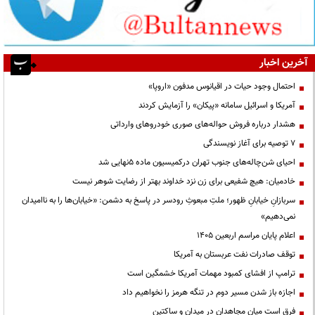
آخرین اخبار
احتمال وجود حیات در اقیانوس مدفون «اروپا»
آمریکا و اسرائیل سامانه «پیکان» را آزمایش کردند
هشدار درباره فروش حواله‌های صوری خودروهای وارداتی
۷ توصیه برای آغاز نویسندگی
احیای شن‌چاله‌های جنوب تهران درکمیسیون ماده ۵نهایی شد
خادمیان: هیچ شفیعی برای زن نزد خداوند بهتر از رضایت شوهر نیست
سربازانِ خیابانِ ظهور؛ ملتِ مبعوثِ رودسر در پاسخ به دشمن: «خیابان‌ها را به ناامیدان
نمی‌دهیم»
اعلام پایان مراسم اربعین ۱۴۰۵
توقف صادرات نفت عربستان به آمریکا
ترامپ از افشای کمبود مهمات آمریکا خشمگین است
اجازه باز شدن مسیر دوم در تنگه هرمز را نخواهیم داد
فرق است میان مجاهدان در میدان و ساکتین