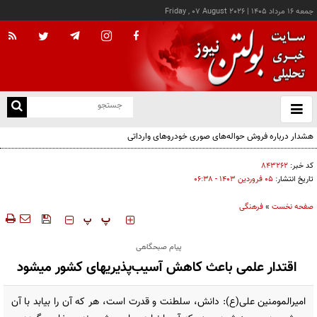
جمعه ۱۶ مرداد ۱۴۰۵
|
Friday , 07 August 2026
از
و
ته
هشدار درباره فروش حواله‌های صوری خودروهای وارداتی
ن
نو
کد خبر:
۸۴۳۲۶۲
تاریخ انتشار:
۰۵ فروردين ۱۴۰۳ - ۰۶:۳۸
صفحه نخست
»
فرهنگی
‍‍‍ پ
پ
پیام صبحگاهی
اقتدار علمی باعث کاهش آسیب‌پذیریهای کشور میشود
امیرالمومنین علی(ع): دانش، سلطنت و قدرت است، هر كه آن را بيابد با آن