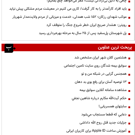
چاقی به دلیل بی‌ارادگی نیست؛ مغز می‌خواهد چاق بمانیم!
باید افراد کارآمدتر را به کار گرفت/ کاری می کنیم در معیشت مردم مشکلی پیش نیاید
موکب شهدای رزکان؛ ۱۵۲ شب همدلی، خدمت و میزبانی از مردم ولایت‌مدار شهریار
رویترز: هشدار صریح ایران خطر شروع جنگ را متوقف کرد
پل شهرستان پل‌سفید پس از ۲۵ سال به مرحله بهره‌برداری رسید
پربحث ترین عناوین
هشتمین کلان شهر ایران مشخص شد
سوابق بیمه شدگان روی سایت تامین اجتماعی
همجنس گرایی در شبکه من و تو
13 توصیه آسان برای رفع بوی بد دهان
مشاهده سامانه آنلاين سوابق بیمه
حكم آيت‌الله مكارم درباره شاهين نجفي
سایتهای همسریابی!
دعايي كه قطعا مستجاب مي‌شود
جزئیات جدید قتل روح الله داداشی
آموزش ساخت Apple ID برای کاربران ایرانی