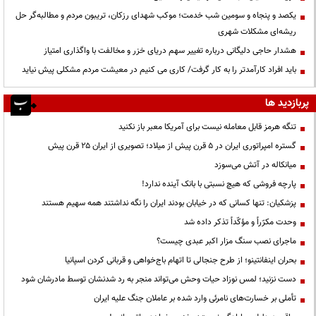
یکصد و پنجاه و سومین شب خدمت؛ موکب شهدای رزکان، تریبون مردم و مطالبه‌گر حل
ریشه‌ای مشکلات شهری
هشدار حاجی دلیگانی درباره تغییر سهم دریای خزر و مخالفت با واگذاری امتیاز
باید افراد کارآمدتر را به کار گرفت/ کاری می کنیم در معیشت مردم مشکلی پیش نیاید
پربازدید ها
تنگه هرمز قابل معامله نیست برای آمریکا معبر باز نکنید
گستره امپراتوری ایران در ۵ قرن پیش از میلاد؛ تصویری از ایران ۲۵ قرن پیش
میانکاله در آتش می‌سوزد
پارچه فروشی که هیچ نسبتی با بانک آینده ندارد!
پزشکیان: تنها کسانی که در خیابان بودند ایران را نگه نداشتند همه سهیم هستند
وحدت مکرّراً و مؤکّداً تذکر داده شد
ماجرای نصب سنگ مزار اکبر عبدی چیست؟
بحران اینفانتینو؛ از طرح جنجالی تا اتهام باج‌خواهی و قربانی کردن اسپانیا
دست نزنید؛ لمس نوزاد حیات وحش می‌تواند منجر به رد شدنشان توسط مادرشان شود
تأملی بر خسارت‌های نامرئی وارد شده بر عاملان جنگ علیه ایران