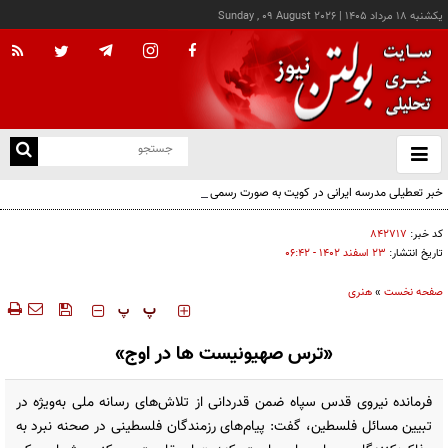
يکشنبه ۱۸ مرداد ۱۴۰۵
|
Sunday , 09 August 2026
از
و
ته
خبر تعطیلی مدرسه ایرانی در کویت به صورت رسمی اعلام نشده
ن
نو
کد خبر:
۸۴۲۷۱۷
تاریخ انتشار:
۲۳ اسفند ۱۴۰۲ - ۰۶:۴۲
صفحه نخست
»
هنری
‍‍‍ پ
پ
«ترس صهیونیست ها در اوج»
فرمانده نیروی قدس سپاه ضمن قدردانی از تلاش‌های رسانه ملی به‌ویژه در
تبیین مسائل فلسطین، گفت: پیام‌های رزمندگان فلسطینی در صحنه نبرد به