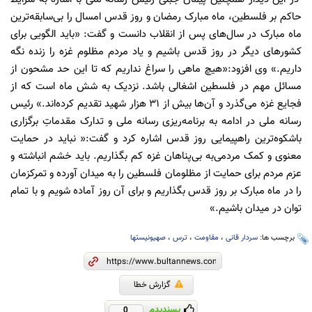
حاکم بر فلسطین، ماه مبارک رمضان و روز قدس امسال را بی‌سابقه‌ترین
ماه مبارک در سال‌های پس از انقلاب دانست و گفت: «باید الگویی برای
کشورهای دیگر در روز قدس باشیم و یاد مردم مظلوم غزه را زنده نگه
داریم.» وی افزود:«هیچ ماهی را سراغ نداریم که تا این حد مشحون از
مسائل مهم در فلسطین اشغالی باشد. نزدیک به شش ماه است که از
فجایع غزه می‌گذرد و آن‌ها بیش از 31 هزار شهید تقدیم کرده‌اند.» رئیس
رسانه ملی در ادامه به برنامه‌ریزی رسانه ملی و تدارک مقدماتِ برگزاری
باشکوه‌ترین راهپیمایی روز قدس اشاره کرد و گفت:« نباید در حمایت
معنوی و کمک مردمی‌به بی‌پناهان غزه کم بگذاریم. باید خشم انباشته و
عزم مردم برای حمایت از مظلومان فلسطین را به میدان آورده و تمرکزمان
را در ماه مبارک بر روز قدس بگذاریم و برای آن روز آماده شویم و با تمام
توان در میدان باشیم.»
برچسب ها:
سردار قانی
،
مقاومت
،
ترس
،
صهیونیستها
گزارش خطا
پسندیدم
0