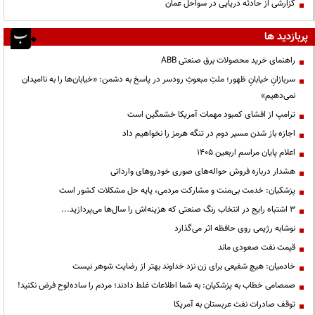
گزارشی از حادثه دریایی در سواحل عمان
پربازدید ها
راهنمای خرید محصولات برق صنعتی ABB
سربازانِ خیابانِ ظهور؛ ملتِ مبعوثِ رودسر در پاسخ به دشمن: «خیابان‌ها را به ناامیدان
نمی‌دهیم»
ترامپ از افشای کمبود مهمات آمریکا خشمگین است
اجازه باز شدن مسیر دوم در تنگه هرمز را نخواهیم داد
اعلام پایان مراسم اربعین ۱۴۰۵
هشدار درباره فروش حواله‌های صوری خودروهای وارداتی
پزشکیان: خدمت بی‌منت و مشارکت مردمی، پایه حل مشکلات کشور است
3 اشتباه رایج در انتخاب رنگ صنعتی که هزینه‌اش را سال‌ها می‌پردازید...
نوشابه رژیمی روی حافظه اثر می‌گذارد
قیمت نفت صعودی ماند
خادمیان: هیچ شفیعی برای زن نزد خداوند بهتر از رضایت شوهر نیست
صمصامی خطاب به پزشکیان: به شما اطلاعات غلط دادند؛ مردم را ساده‌لوح فرض نکنید!
توقف صادرات نفت عربستان به آمریکا