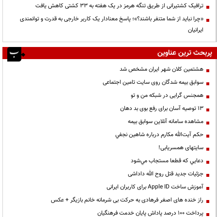
ترافیک کشتیرانی از طریق تنگه هرمز در یک هفته به ۳۳ کشتی کاهش یافت
«چرا نباید از شما متنفر باشند؟»؛ پاسخ معنادار یک کاربر خارجی به قدرت و توانمندی
ایرانیان
پربحث ترین عناوین
هشتمین کلان شهر ایران مشخص شد
سوابق بیمه شدگان روی سایت تامین اجتماعی
همجنس گرایی در شبکه من و تو
13 توصیه آسان برای رفع بوی بد دهان
مشاهده سامانه آنلاين سوابق بیمه
حكم آيت‌الله مكارم درباره شاهين نجفي
سایتهای همسریابی!
دعايي كه قطعا مستجاب مي‌شود
جزئیات جدید قتل روح الله داداشی
آموزش ساخت Apple ID برای کاربران ایرانی
راز خنده های اصغر فرهادی به حرکت بی شرمانه خانم بازیگر + عکس
پرداخت ۱۰۰ درصد پاداش پایان خدمت فرهنگیان