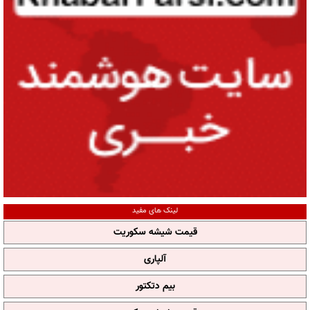
لینک های مفید
قیمت شیشه سکوریت
آلپاری
بیم دتکتور