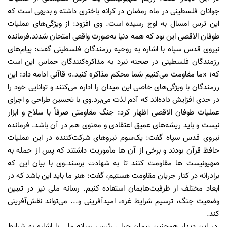
جوانان فلسطینی در ماه رمضان در کرانه باختری داشته و بدیهی است که
این ترس امسال به اوج رسیده است. وی افزود: از ویژگی‌های عملیات
طوفان الاقصی این بود که همه دنیا به‌صورت واقعی امتحان شدند.فرمانده
نیروی قدس سپاه با اشاره به روحیه رزمندگان فلسطینی گفت: پیام‌های
رزمندگان فلسطینی در صحنه نبرد به مذاکره‌کنندگان حماس این است
که؛ «ما مقاومت می‌کنیم شما محکم مذاکره کنید.» قاآنی ادامه داد: این
رزمندگان با ویژگی‌های خاصی این میدان را اداره می‌کنند و توانایی خود را
در حدی افزایش داده‌اند که آدم لذت می‌برد.وی با تحسین طراحی و اجرای
عملیات طوفان الاقصی اظهار کرد: جنگ مقاومتی صرفاً با سلاح و ابزار
نیست و باید ریشه‌های عمیق اعتقادی و معنوی هم در آن باشد. فرمانده
نیروی قدس سپاه گفت: یک‌سوم نیروهای شرکت‌کننده در این عملیات
حافظ قرآن بودند و برخی از آن ها مأموریت داشتند که پس از حمله به
صهیونیست ها مقاومت کنند تا به شهادت برسند.وی با بیان این که
برادرانه در کنار جریان مقاومت هستیم، گفت: هنر ما باید این باشد که در
ابعاد مختلف از ظرفیت‌هایمان استفاده کنیم. رسانه ملی نیز در تبیین
وضعیت جنگ، ترسیم شرایط غزه، امیدآفرینی و... می‌تواند نقش‌آفرینی
کند.
در این دیدار همچنین پیمان جبلی رئیس رسانه ملی با اشاره به شرایط