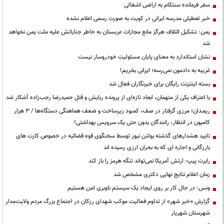
سفر فرمانده سنتکام به اراضی اشغالی
خبر تعطیلی مدرسه ایرانی در کویت به صورت رسمی اعلام نشده
یمن: تشکیل ائتلاف هرگز مانع مجازات عربستان به خاطر جنایاتش علیه ملت یمن نخواهد
شد
نشان استاندارد به معنای پایان مسئولیت خودروساز نیست
غریبه به دادمون نمی‌رسه؛ ایرانی بخریم!
بسته اینترنت رایگان برای خبرنگاران فعال شد
با اعتراف یکی از متهمان، ابعاد تازه‌ای از پرونده ربایش و قتل حمیدرضا رجب‌زاده آشکار شد
ریمـدان؛ مرزی گرفتار در صف، کمبود زیرساخت و ضعف هماهنگی دستگاه‌ها / ۳ هزار
کامیون در انتظار، رانندگان بدون حتی یک سرویس بهداشتی!
تایید هشدارهای گذشته بولتن نیوز توسط سخنگوی قوه قضائیه در خصوص کارت های
بارزگانی و اجاره ای که به بحران ارزی رسیده اند
رابرت پیپ: ارتش آمریکا نمی‌تواند تنگه هرمز را باز کند
زمان اعلام نتایج نهایی دکتری مشخص شد
ونس: در حال کار بر روی ایجاد یک سیستم ناوبری امن هستیم
گزارش «خبر شهر» از تداوم فعالیت موکب شهدای رزکان در اجتماع بزرگ مردم ولایت‌مدار
شهرستان شهریار