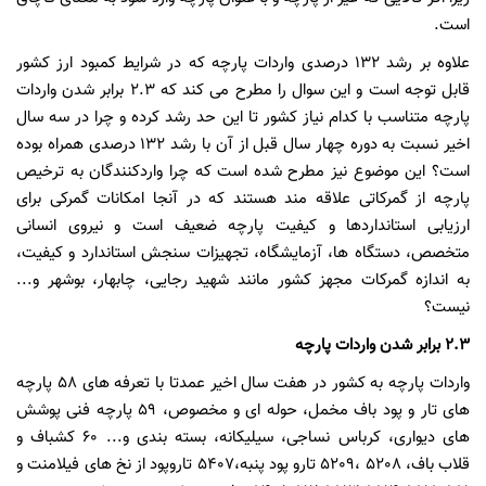
است.
علاوه بر رشد 132 درصدی واردات پارچه که در شرایط کمبود ارز کشور
قابل توجه است و این سوال را مطرح می کند که 2.3 برابر شدن واردات
پارچه متناسب با کدام نیاز کشور تا این حد رشد کرده و چرا در سه سال
اخیر نسبت به دوره چهار سال قبل از آن با رشد 132 درصدی همراه بوده
است؟ این موضوع نیز مطرح شده است که چرا واردکنندگان به ترخیص
پارچه از گمرکاتی علاقه مند هستند که در آنجا امکانات گمرکی برای
ارزیابی استانداردها و کیفیت پارچه ضعیف است و نیروی انسانی
متخصص، دستگاه ها، آزمایشگاه، تجهیزات سنجش استاندارد و کیفیت،
به اندازه گمرکات مجهز کشور مانند شهید رجایی، چابهار، بوشهر و...
نیست؟
2.3 برابر شدن واردات پارچه
واردات پارچه به کشور در هفت سال اخیر عمدتا با تعرفه های 58 پارچه
های تار و پود باف مخمل، حوله ای و مخصوص، 59 پارچه فنی پوشش
های دیواری، کرباس نساجی، سیلیکانه، بسته بندی و... 60 کشباف و
قلاب باف، 5208 ،5209 تارو پود پنبه،5407 تاروپود از نخ های فیلامنت و