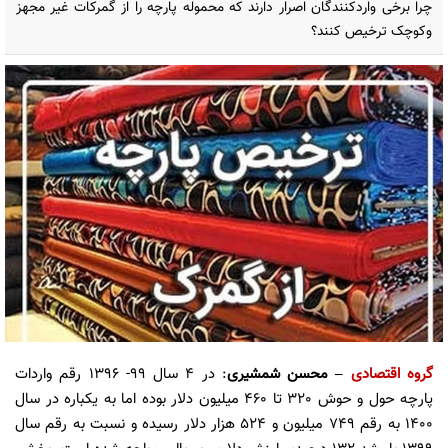
چرا برخی واردکنندگان اصرار دارند که محموله پارچه را از گمرکات غیر مجهز
وکوچک ترخیص کنند؟
گروه اقتصادی
– محسن شمشیری
: در 4 سال 99- 1396 رقم واردات
پارچه حول و حوش 320 تا 460 میلیون دلار بوده اما به یکباره در سال
1400 به رقم 749 میلیون و 524 هزار دلار رسیده و نسبت به رقم سال