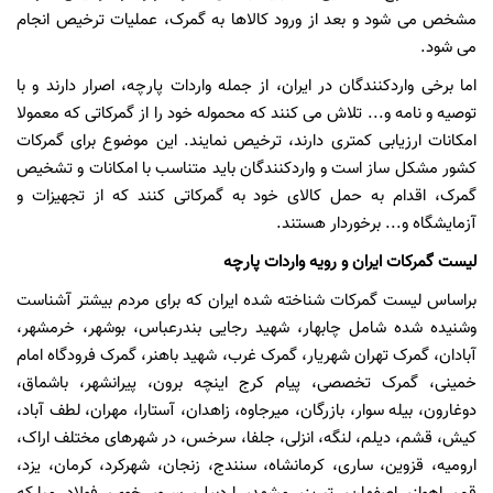
مشخص می شود و بعد از ورود کالاها به گمرک، عملیات ترخیص انجام
می شود.
اما برخی واردکنندگان در ایران، از جمله واردات پارچه، اصرار دارند و با
توصیه و نامه و... تلاش می کنند که محموله خود را از گمرکاتی که معمولا
امکانات ارزیابی کمتری دارند، ترخیص نمایند. این موضوع برای گمرکات
کشور مشکل ساز است و واردکنندگان باید متناسب با امکانات و تشخیص
گمرک، اقدام به حمل کالای خود به گمرکاتی کنند که از تجهیزات و
آزمایشگاه و... برخوردار هستند.
لیست گمرکات ایران و رویه واردات پارچه
براساس لیست گمرکات شناخته شده ایران که برای مردم بیشتر آشناست
وشنیده شده شامل چابهار، شهید رجایی بندرعباس، بوشهر، خرمشهر،
آبادان، گمرک تهران شهریار، گمرک غرب، شهید باهنر، گمرک فرودگاه امام
خمینی، گمرک تخصصی، پیام کرج اینچه برون، پیرانشهر، باشماق،
دوغارون، بیله سوار، بازرگان، میرجاوه، زاهدان، آستارا، مهران، لطف آباد،
کیش، قشم، دیلم، لنگه، انزلی، جلفا، سرخس، در شهرهای مختلف اراک،
ارومیه، قزوین، ساری، کرمانشاه، سنندج، زنجان، شهرکرد، کرمان، یزد،