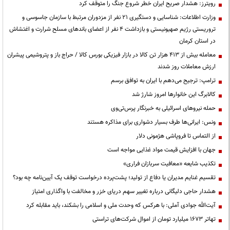
رویترز: هشدار صریح ایران خطر شروع جنگ را متوقف کرد
وزارت اطلاعات: شناسایی و دستگیری ۲۱ نفر از مزدوران مرتبط با سازمان جاسوسی و
تروریستی رژیم صهیونیستی و بازداشت ۴ نفر از اعضای باندهای مسلح شرارت و اغتشاش
در استان کرمان
معامله بیش از ۴۱۳ هزار تن کالا در بازار فیزیکی بورس کالا / حراج باز و پتروشیمی پیشران
ارزش معاملات روز شدند
ترامپ: ترجیح می‌دهم با ایران به توافق برسم
کالابرگ این خانوارها امروز شارژ شد
حمله نیروهای اسرائیلی به خبرنگار پرس‌تی‌وی
ونس: ایرانی‌ها طرف بسیار دشواری برای مذاکره هستند
از التماس تا فروپاشی هژمونی دلار
جهان با افزایش قیمت مواد غذایی مواجه است
تکذیب شایعه «معافیت سربازان فراری»
تقسیم غنایم مدیران یا دفاع از تولید؛ پشت‌پرده درخواست توقف یک آیین‌نامه چه بود؟
هشدار حاجی دلیگانی درباره تغییر سهم دریای خزر و مخالفت با واگذاری امتیاز
آیت‌الله جوادی آملی: با هرکس که وحدت ملی و اسلامی را بشکند، باید مقابله کرد
تهاتر ۱۶۷۳ میلیارد تومان از اموال شرکت‌های تراستی