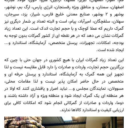
قم، اهواز، اصفهان، تبریز، مشهد، اردبیل، سرو، خوی، فولاد مبارکه
اصفهان، سمنان، و مناطق ویژه رفسنجان، انرژی پارس، ارگ بم، نوشهر،
بوشهر و 2 بوشهر، صنایع معدنی خلیج فارس، شیراز، یزد، سیرجان،
سهلان، سلفچگان، امیرآباد، پیام، است و البته تعداد پر شمار دیگری نیز
گمرک داریم که عملا کوچک و با حجم تجارت اندک است. این تعداد زیاد
گمرکات نشان می دهد که در هر نقطه ای از کشور گمرکات بدون توجه به
بودجه، امکانات، تجهیزات، پرسنل متخصص، آزمایشگاه، استاندارد و...
ایجاد شده است.
این تعداد زیاد گمرکات ایران با هیچ کشوری در جهان حتی با چین که
بزرگترین حجم تجارت، واردات و صادرات را دارد قابل مقایسه نیست و لذا
تجهیز این همه گمرک به آزمایشگاه، استاندارد و پرسنل حرفه ای و
متخصص در حال حاضر امکان پذیر نیست و لذا مقامات محلی،
مسوولان، نمایندگان مجلس و... نباید اصرار و پافشاری کنند که اولا در
هر منطقه ای یک گمرک ایجاد شود و منطقه ویژه و آزاد داشته باشند و
دوما، واردات و صادرات از گمرکاتی انجام شود که امکانات کافی برای
ارزیابی کیفیت و استاندارد کالاها ندارند.