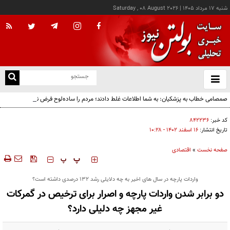
شنبه ۱۷ مرداد ۱۴۰۵
|
Saturday , 08 August 2026
از
و
ته
صمصامی خطاب به پزشکیان: به شما اطلاعات غلط دادند؛ مردم را ساده‌لوح فرض نکنید!
ن
نو
کد خبر:
۸۴۲۲۳۶
تاریخ انتشار:
۱۶ اسفند ۱۴۰۲ - ۱۰:۲۸
صفحه نخست
»
اقتصادی
‍‍‍ پ
پ
واردات پارچه در سال های اخیر به چه دلایلی رشد 132 درصدی داشته است؟
دو برابر شدن واردات پارچه و اصرار برای ترخیص در گمرکات
غیر مجهز چه دلیلی دارد؟