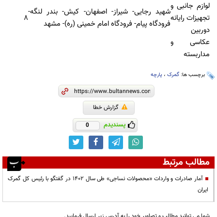
لوازم جانبی و
شهید رجایی- شیراز- اصفهان- کیش- بندر لنگه-
تجهیزات رایانه
۸
فرودگاه پیام- فرودگاه امام خمینی (ره)- مشهد
دوربین
عکاسی و
مداربسته
برچسب ها:
گمرک
،
پارچه
گزارش خطا
پسندیدم
0
مطالب مرتبط
آمار صادرات و واردات «محصولات نساجی» طی سال 1402 در گفتگو با رئیس کل گمرک
ایران
شما می توانید مطالب و تصاویر خود را به آدرس زیر ارسال فرمایید.