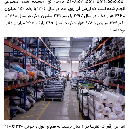
5408،512،5513،5514،5515،551 پارچه نخ ریسیده شده مصنوعی
انجام شده است که ارزش آن روی هم در سال 1396 با رقم 459 میلیون
و 646 هزار دلار، در سال 1397 با رقم 331 میلیون دلار، در سال 1398 با
رقم 376 میلیون و 678 هزار دلار، در سال 1399بارقم 323 میلیون دلار،
بوده است.
اما این رقم که تقریبا در 4 سال نزدیک به هم و حول و حوش 320 تا 460