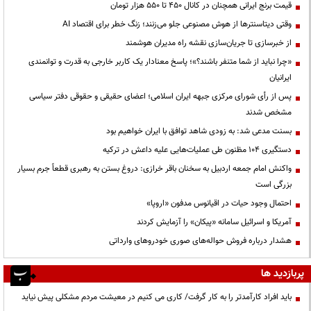
قیمت‌ برنج ایرانی همچنان در کانال ۴۵۰ تا ۵۵۰ هزار تومان
وقتی دیتاسنترها از هوش مصنوعی جلو می‌زنند؛ زنگ خطر برای اقتصاد AI
از خبرسازی تا جریان‌سازی نقشه راه مدیران هوشمند
«چرا نباید از شما متنفر باشند؟»؛ پاسخ معنادار یک کاربر خارجی به قدرت و توانمندی
ایرانیان
پس از رأی شورای مرکزی جبهه ایران اسلامی؛ اعضای حقیقی و حقوقی دفتر سیاسی
مشخص شدند
بسنت مدعی شد: به زودی شاهد توافق با ایران خواهیم بود
دستگیری ۱۰۴ مظنون طی عملیات‌هایی علیه داعش در ترکیه
واکنش امام جمعه اردبیل به سخنان باقر خرازی: دروغ بستن به رهبری قطعاً جرم بسیار
بزرگی است
احتمال وجود حیات در اقیانوس مدفون «اروپا»
آمریکا و اسرائیل سامانه «پیکان» را آزمایش کردند
هشدار درباره فروش حواله‌های صوری خودروهای وارداتی
پربازدید ها
باید افراد کارآمدتر را به کار گرفت/ کاری می کنیم در معیشت مردم مشکلی پیش نیاید