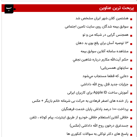
پربحث ترین عناوین
هشتمین کلان شهر ایران مشخص شد
سوابق بیمه شدگان روی سایت تامین اجتماعی
همجنس گرایی در شبکه من و تو
13 توصیه آسان برای رفع بوی بد دهان
مشاهده سامانه آنلاين سوابق بیمه
حكم آيت‌الله مكارم درباره شاهين نجفي
سایتهای همسریابی!
دعايي كه قطعا مستجاب مي‌شود
جزئیات جدید قتل روح الله داداشی
آموزش ساخت Apple ID برای کاربران ایرانی
راز خنده های اصغر فرهادی به حرکت بی شرمانه خانم بازیگر + عکس
پرداخت ۱۰۰ درصد پاداش پایان خدمت فرهنگیان
خلافی آنلاین/استعلام خلافی خودرو از طریق اینترنت، پیام کوتاه ، تلفن
جسدغرق درخون روح الله داداشی (عکس)
پاسخ های دکتر توکلی به سوالات کنکوری ها