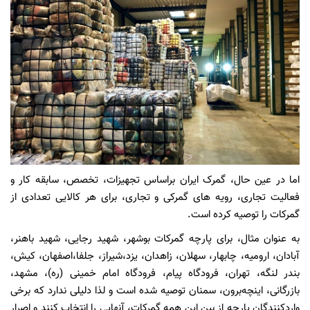
اما در عین حال، گمرک ایران براساس تجهیزات، تخصص، سابقه کار و
فعالیت تجاری، رویه های گمرکی و تجاری، برای هر کالایی تعدادی از
گمرکات را توصیه کرده است.
به عنوان مثال، برای پارچه گمرکات بوشهر، شهید رجایی، شهید باهنر،
آبادان، ارومیه، چابهار، سهلان، زاهدان، یزد،شیراز، جلفا،اصفهان، کیش،
بندر لنگه، تهران، فرودگاه پیام، فرودگاه امام خمینی (ره)، مشهد،
بازرگانی، اینچه‌برون، سمنان توصیه شده است و لذا دلیلی ندارد که برخی
واردکنندگان پارچه از بین این همه گمرکات، آنهایی را انتخاب کنند و اصرار