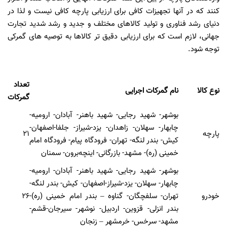
کنند که در آنها تجهیزات کافی برای ارزیابی پارچه کافی نیست و لذا در
دنیای رشد فناوری و تولید کالاهای مختلف و جدید و رشد شدید تجارت
جهانی، لازم است که برای ارزیابی دقیق تر کالاها به توصیه های گمرکی
توجه شود.
تعداد
نوع کالا
نام گمرکات اجرایی
گمرکات
بوشهر- شهید رجایی- شهید باهنر- آبادان- ارومیه-
چابهار- سهلان- زاهدان- یزد-شیراز- جلفا-اصفهان-
پارچه
۲۱
کیش- بندر لنگه- تهران- فرودگاه پیام- فرودگاه امام
خمینی (ره)- مشهد- بازرگانی- اینچه‌برون- سمنان
بوشهر- شهید رجایی- شهید باهنر- آبادان- ارومیه-
چابهار- سهلان- یزد-شیراز-اصفهان- کیش- بندر لنگه-
خودرو
تهران- سلفچگان- گناوه – بندر امام خمینی (ره)-
۲۶
بندر انزلی- قزوین- اردبیل- نوشهر- سیرجان-قشم-
مشهد- سرخس- خرمشهر – زنجان