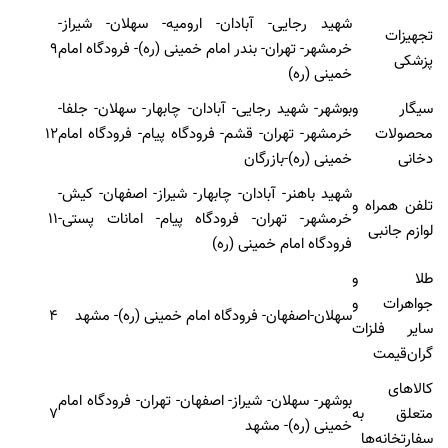
شهید رجایی- آبادان- ارومیه- سهلان- شیراز-
تجهیزات
خرمشهر- تهران- بندر امام خمینی (ره)- فرودگاه امام
۹
پزشکی
خمینی (ره)
سیگار و
بوشهر- شهید رجایی- آبادان- چابهار- سهلان- جلفا-
محصولات
خرمشهر- تهران- قشم- فرودگاه پیام- فرودگاه امام
۱۲
دخانی
خمینی (ره)-بازرگان
شهید باهنر- آبادان- چابهار- شیراز- اصفهان- کیش-
تلفن همراه و
خرمشهر- تهران- فرودگاه پیام- امانات پستی-
۱۱
لوازم جانبی
فرودگاه امام خمینی (ره)
طلا و
جواهرات و
سهلان-اصفهان- فرودگاه امام خمینی (ره)- مشهد
۴
سایر فلزات
گران‌قیمت
کالاهای
بوشهر- سهلان- شیراز- اصفهان- تهران- فرودگاه امام
متعلق به
۷
خمینی (ره)- مشهد
سفارتخانه‌ها