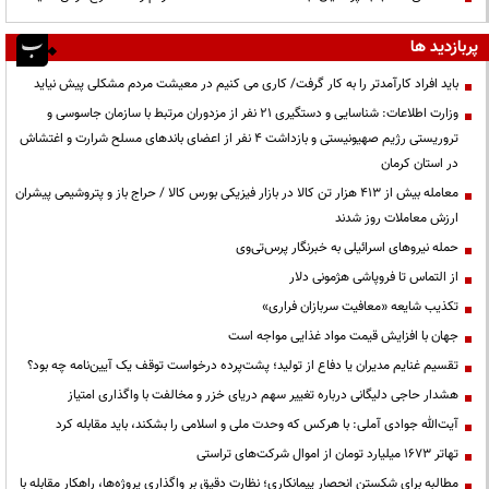
پربازدید ها
باید افراد کارآمدتر را به کار گرفت/ کاری می کنیم در معیشت مردم مشکلی پیش نیاید
وزارت اطلاعات: شناسایی و دستگیری ۲۱ نفر از مزدوران مرتبط با سازمان جاسوسی و
تروریستی رژیم صهیونیستی و بازداشت ۴ نفر از اعضای باندهای مسلح شرارت و اغتشاش
در استان کرمان
معامله بیش از ۴۱۳ هزار تن کالا در بازار فیزیکی بورس کالا / حراج باز و پتروشیمی پیشران
ارزش معاملات روز شدند
حمله نیروهای اسرائیلی به خبرنگار پرس‌تی‌وی
از التماس تا فروپاشی هژمونی دلار
تکذیب شایعه «معافیت سربازان فراری»
جهان با افزایش قیمت مواد غذایی مواجه است
تقسیم غنایم مدیران یا دفاع از تولید؛ پشت‌پرده درخواست توقف یک آیین‌نامه چه بود؟
هشدار حاجی دلیگانی درباره تغییر سهم دریای خزر و مخالفت با واگذاری امتیاز
آیت‌الله جوادی آملی: با هرکس که وحدت ملی و اسلامی را بشکند، باید مقابله کرد
تهاتر ۱۶۷۳ میلیارد تومان از اموال شرکت‌های تراستی
مطالبه برای شکستن انحصار پیمانکاری؛ نظارت دقیق بر واگذاری پروژه‌ها، راهکار مقابله با