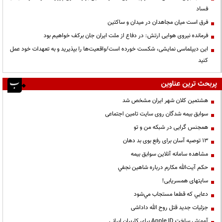
فساد
فرق است میان مجاهدان در میدان و ساکتین
فرمانده نیروی هوایی ارتش: در دفاع از ملت ایران جان برکف خواهیم بود
این دیپلماسی نمایشی، شکست خورده است/واقعیت‌ها را بپذیرید و به تعهدات خود عمل
کنید
پربحث ترین عناوین
هشتمین کلان شهر ایران مشخص شد
سوابق بیمه شدگان روی سایت تامین اجتماعی
همجنس گرایی در شبکه من و تو
13 توصیه آسان برای رفع بوی بد دهان
مشاهده سامانه آنلاين سوابق بیمه
حكم آيت‌الله مكارم درباره شاهين نجفي
سایتهای همسریابی!
دعايي كه قطعا مستجاب مي‌شود
جزئیات جدید قتل روح الله داداشی
آموزش ساخت Apple ID برای کاربران ایرانی