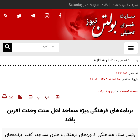
شنبه ۱۷ مرداد ۱۴۰۵
|
Saturday , 08 August 2026
از
و
ته
رد ورود تمامی معتادان به اتاق‌های مدیریت مصرف؛ شرایط خاص پذیرش
ن
نو
کد خبر:
۸۴۲۱۸۵
تاریخ انتشار:
۱۵ اسفند ۱۴۰۲ - ۱۸:۰۷
صفحه نخست
»
دین و اندیشه
‍‍‍ پ
پ
برنامه‌های فرهنگی ویژه مساجد اهل سنت وحدت آفرین
باشد
رئیس ستاد هماهنگی کانون‌های فرهنگی و هنری مساجد، گفت: برنامه‌های