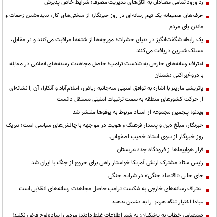
رد ورود تمامی معتادان به اتاق‌های مدیریت مصرف؛ شرایط خاص پذیرش
حرف‌های صمیمانه یک تیم رسانه‌ای در روز خبرنگار؛ از سختی‌های کار، ندیده‌شدن زحمات و
ماندن پای مردم
یک رابطه شگفت‌انگیز در دنیای حشرات؛ مورچه‌ها از شته‌ها مراقبت می‌کنند و در مقابل،
عسلک شیرین دریافت می‌کنند
اعتراف رسانه‌های خارجی به شکست ترامپ؛ حاصل مجاهدت رسانه‌های انقلابی در مقابله
با دروغ‌پراکنی دشمنان
پاتریشیا مارینز با اشاره به توافق امنیتی سه‌جانبه ریاض، اسلام‌آباد و آنکارا، آن را نشانه‌ای
از حرکت کشورهای منطقه به سمت ترتیبات امنیتی مستقل دانست
ویدئو؛ پنجمین مجموعه از اسناد مربوط به یوفوها منتشر شد
خبرنگار، مبلّغ دین و پاسدار فرهنگ و هویت در مواجهه با چالش‌های سیاسی است؛ تبریک
روز خبرنگار از سوی استاد خطیب اصفهانی.
فرار هواپیماها از فرودگاه جده عربستان
رئیس ستاد مشترک ارتش آمریکا خواستار راهی برای خروج از جنگ با ایران شد
جای خالی «اقتصاد جنگی» در شرایط جنگی
اعتراف رسانه‌های خارجی به شکست ترامپ حاصل مجاهدت رسانه‌های انقلابی است
مبادا اختیار تنگه هرمز را به دشمن بدهید
صمصامی خطاب به پزشکیان: به شما اطلاعات غلط دادند؛ مردم را ساده‌لوح فرض نکنید!