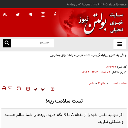
جمعه ۱۶ مرداد ۱۴۰۵
|
Friday , 07 August 2026
از
و
ته
چاقی به دلیل بی‌ارادگی نیست؛ مغز می‌خواهد چاق بمانیم!
ن
نو
کد خبر:
۸۴۱۷۱۷
تاریخ انتشار:
۰۹ اسفند ۱۴۰۲ - ۱۲:۵۸
صفحه نخست
»
بولتن2
»
علمی
‍‍‍ پ
پ
تست سلامت ریه!
اگر بتوانید نفس خود را از نقطه A تا B نگه دارید، ریه‌های شما سالم هستند
و مشکلی ندارید.