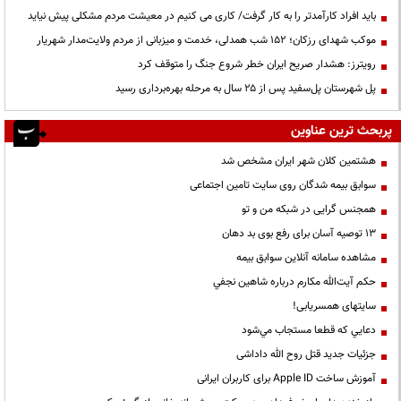
باید افراد کارآمدتر را به کار گرفت/ کاری می کنیم در معیشت مردم مشکلی پیش نیاید
موکب شهدای رزکان؛ ۱۵۲ شب همدلی، خدمت و میزبانی از مردم ولایت‌مدار شهریار
رویترز: هشدار صریح ایران خطر شروع جنگ را متوقف کرد
پل شهرستان پل‌سفید پس از ۲۵ سال به مرحله بهره‌برداری رسید
پربحث ترین عناوین
هشتمین کلان شهر ایران مشخص شد
سوابق بیمه شدگان روی سایت تامین اجتماعی
همجنس گرایی در شبکه من و تو
13 توصیه آسان برای رفع بوی بد دهان
مشاهده سامانه آنلاين سوابق بیمه
حكم آيت‌الله مكارم درباره شاهين نجفي
سایتهای همسریابی!
دعايي كه قطعا مستجاب مي‌شود
جزئیات جدید قتل روح الله داداشی
آموزش ساخت Apple ID برای کاربران ایرانی