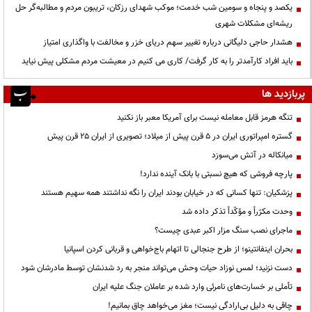
یکصد و پنجاه و سومین شب خدمت؛ موکب شهدای رزکان، تریبون مردم و مطالبه‌گر حل
ریشه‌ای مشکلات شهری
هشدار حاجی دلیگانی درباره تغییر سهم دریای خزر و مخالفت با واگذاری امتیاز
باید افراد کارآمدتر را به کار گرفت/ کاری می کنیم در معیشت مردم مشکلی پیش نیاید
پربازدید ها
تنگه هرمز قابل معامله نیست برای آمریکا معبر باز نکنید
گستره امپراتوری ایران در ۵ قرن پیش از میلاد؛ تصویری از ایران ۲۵ قرن پیش
میانکاله در آتش می‌سوزد
پارچه فروشی که هیچ نسبتی با بانک آینده ندارد!
پزشکیان: تنها کسانی که در خیابان بودند ایران را نگه نداشتند همه سهیم هستند
وحدت مکرّراً و مؤکّداً تذکر داده شد
ماجرای نصب سنگ مزار اکبر عبدی چیست؟
بحران اینفانتینو؛ از طرح جنجالی تا اتهام باج‌خواهی و قربانی کردن اسپانیا
دست نزنید؛ لمس نوزاد حیات وحش می‌تواند منجر به رد شدنشان توسط مادرشان شود
تأملی بر خسارت‌های نامرئی وارد شده بر عاملان جنگ علیه ایران
چاقی به دلیل بی‌ارادگی نیست؛ مغز می‌خواهد چاق بمانیم!