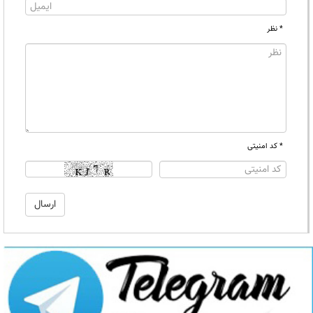
* نظر
* کد امنیتی