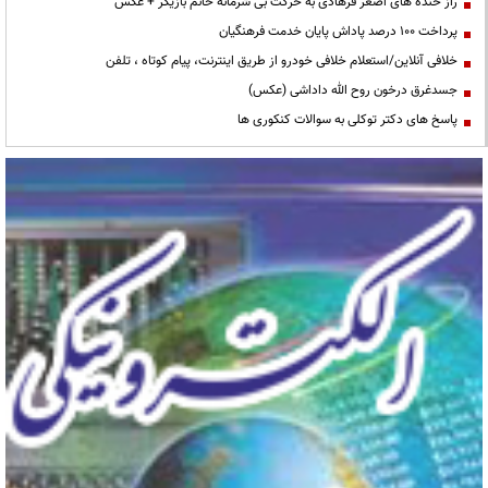
راز خنده های اصغر فرهادی به حرکت بی شرمانه خانم بازیگر + عکس
پرداخت ۱۰۰ درصد پاداش پایان خدمت فرهنگیان
خلافی آنلاین/استعلام خلافی خودرو از طریق اینترنت، پیام کوتاه ، تلفن
جسدغرق درخون روح الله داداشی (عکس)
پاسخ های دکتر توکلی به سوالات کنکوری ها