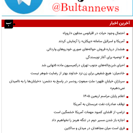
آخرین اخبار
احتمال وجود حیات در اقیانوس مدفون «اروپا»
آمریکا و اسرائیل سامانه «پیکان» را آزمایش کردند
هشدار درباره فروش حواله‌های صوری خودروهای وارداتی
۷ توصیه برای آغاز نویسندگی
احیای شن‌چاله‌های جنوب تهران درکمیسیون ماده ۵نهایی شد
خادمیان: هیچ شفیعی برای زن نزد خداوند بهتر از رضایت شوهر نیست
سربازانِ خیابانِ ظهور؛ ملتِ مبعوثِ رودسر در پاسخ به دشمن: «خیابان‌ها را به ناامیدان
نمی‌دهیم»
اعلام پایان مراسم اربعین ۱۴۰۵
توقف صادرات نفت عربستان به آمریکا
ترامپ از افشای کمبود مهمات آمریکا خشمگین است
اجازه باز شدن مسیر دوم در تنگه هرمز را نخواهیم داد
فرق است میان مجاهدان در میدان و ساکتین