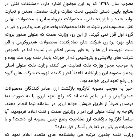
مصوب سال 1398 که به این موضوع اشاره دارد، «مشتقات نفتی در
صنایع پایین دستی تکمیلی تحت نظارت وزارت صنعت، معدن و تجارت
تولید شده و فرآورده نفتی، محصولات پتروشیمیایی و محصولات نهایی
نفتی محسوب نمی شوند»، فلذا محصولات واحدهاي هیدروکربنی و قیر در
گروه اول قرار نمی گیرند. از این رو، وزارت صمت که متولی صدور پروانه
های بهره برداری شرکت های صادرکننده محصولات هیدروکربنی و قیر
است فهرست آن ها را به طور رسمی اعلام می نماید؛ اما در خصوص
شرکت های پالایشی و پتروشیمی که از خوراک پایدار نفت بهره مند بوده و
به موجب مجوز وزارت نفت فعالیت می کنند، وزارت نفت متولی اصلی
بوده و مصوبه این وزارتخانه قاعدتاً احراز کننده فهرست شرکت های گروه
اول رفع تعهد ارزی خواهد بود.
اخیراً به موجب مصوبه کارگروه بازگشت ارز، صادر کنندگان محصولات
هیدروکربنی و قیر ملزم شده اند که رفع تعهد ارزی را به صورت 100
درصدی صرفاً از طریق فروش حواله ارزی در سامانه نیما انجام دهند.
باتوجه به اینکه متولی این امر را وزارتین صمت و نفت اعلام فرمودید، آیا
اساساً کارگروه بازگشت ارز صلاحیت وضع چنین مصوبه ای داشت؟ و با
مصوبات وزارتین در تعارض آشکار قرار ندارد؟
وزارت نفت چندین مرتبه طی بخشنامه های متعدد اعلام نمود که