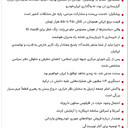
گران‌سازی ارز بود، نه واگذاری ایران‌خودرو
پزشکیان: خدمت بی‌منت و مشارکت مردمی، پایه حل مشکلات کشور است
قیمت‌ برنج ایرانی همچنان در کانال ۴۵۰ تا ۵۵۰ هزار تومان
وقتی دیتاسنترها از هوش مصنوعی جلو می‌زنند؛ زنگ خطر برای اقتصاد AI
از خبرسازی تا جریان‌سازی نقشه راه مدیران هوشمند
«چرا نباید از شما متنفر باشند؟»؛ پاسخ معنادار یک کاربر خارجی به قدرت و توانمندی
ایرانیان
پس از رأی شورای مرکزی جبهه ایران اسلامی؛ اعضای حقیقی و حقوقی دفتر سیاسی
مشخص شدند
بسنت مدعی شد: به زودی شاهد توافق با ایران خواهیم بود
دستگیری ۱۰۴ مظنون طی عملیات‌هایی علیه داعش در ترکیه
واکنش امام جمعه اردبیل به سخنان باقر خرازی: دروغ بستن به رهبری قطعاً جرم بسیار
بزرگی است
احتمال وجود حیات در اقیانوس مدفون «اروپا»
آمریکا و اسرائیل سامانه «پیکان» را آزمایش کردند
هشدار درباره فروش حواله‌های صوری خودروهای وارداتی
۷ توصیه برای آغاز نویسندگی