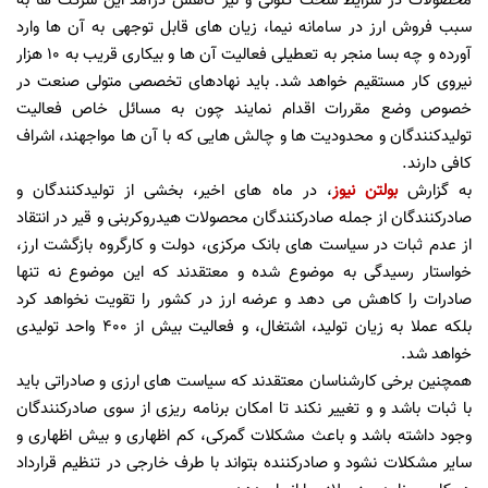
محصولات در شرایط سخت کنونی و نیز کاهش درآمد این شرکت ها به
سبب فروش ارز در سامانه نیما، زیان های قابل توجهی به آن ها وارد
آورده و چه بسا منجر به تعطیلی فعالیت آن ها و بیکاری قریب به 10 هزار
نیروی کار مستقیم خواهد شد. باید نهادهای تخصصی متولی صنعت در
خصوص وضع مقررات اقدام نمایند چون به مسائل خاص فعالیت
تولیدکنندگان و محدودیت ها و چالش هایی که با آن ها مواجهند، اشراف
کافی دارند.
به گزارش
بولتن نیوز
، در ماه های اخیر، بخشی از تولیدکنندگان و
صادرکنندگان از جمله صادرکنندگان محصولات هیدروکربنی و قیر در انتقاد
از عدم ثبات در سیاست های بانک مرکزی، دولت و کارگروه بازگشت ارز،
خواستار رسیدگی به موضوع شده و معتقدند که این موضوع نه تنها
صادرات را کاهش می دهد و عرضه ارز در کشور را تقویت نخواهد کرد
بلکه عملا به زیان تولید، اشتغال، و فعالیت بیش از 400 واحد تولیدی
خواهد شد.
همچنین برخی کارشناسان معتقدند که سیاست های ارزی و صادراتی باید
با ثبات باشد و و تغییر نکند تا امکان برنامه ریزی از سوی صادرکنندگان
وجود داشته باشد و باعث مشکلات گمرکی، کم اظهاری و بیش اظهاری و
سایر مشکلات نشود و صادرکننده بتواند با طرف خارجی در تنظیم قرارداد