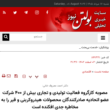
شنبه ۱۷ مرداد ۱۴۰۵
|
Saturday , 08 August 2026
از
و
ته
پزشکیان: خدمت بی‌منت و مشارکت مردمی، پایه حل مشکلات کشور است
ن
نو
کد خبر:
۸۴۱۳۲۱
تاریخ انتشار:
۰۲ اسفند ۱۴۰۲ - ۲۱:۳۶
صفحه نخست
»
اقتصادی
‍‍‍ پ
پ
دکتر احمد معروف خانی:
مصوبه کارگروه فعالیت تولیدی و تجاری بیش از 400 شرکت
عضو اتحادیه صادرکنندگان محصولات هیدروکربنی و قیر را به
مخاطره جدی افکنده است