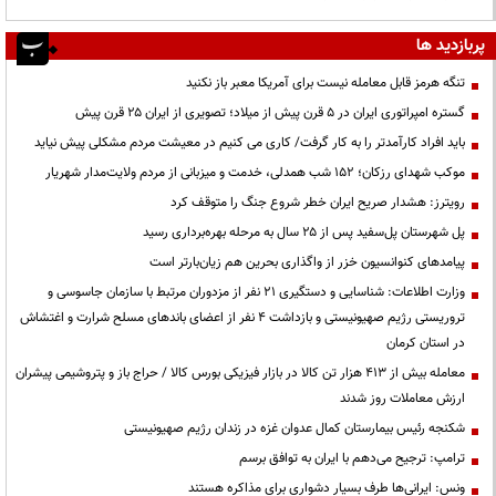
پربازدید ها
تنگه هرمز قابل معامله نیست برای آمریکا معبر باز نکنید
گستره امپراتوری ایران در ۵ قرن پیش از میلاد؛ تصویری از ایران ۲۵ قرن پیش
باید افراد کارآمدتر را به کار گرفت/ کاری می کنیم در معیشت مردم مشکلی پیش نیاید
موکب شهدای رزکان؛ ۱۵۲ شب همدلی، خدمت و میزبانی از مردم ولایت‌مدار شهریار
رویترز: هشدار صریح ایران خطر شروع جنگ را متوقف کرد
پل شهرستان پل‌سفید پس از ۲۵ سال به مرحله بهره‌برداری رسید
پیامدهای کنوانسیون خزر از واگذاری بحرین هم زیان‌بارتر است
وزارت اطلاعات: شناسایی و دستگیری ۲۱ نفر از مزدوران مرتبط با سازمان جاسوسی و
تروریستی رژیم صهیونیستی و بازداشت ۴ نفر از اعضای باندهای مسلح شرارت و اغتشاش
در استان کرمان
معامله بیش از ۴۱۳ هزار تن کالا در بازار فیزیکی بورس کالا / حراج باز و پتروشیمی پیشران
ارزش معاملات روز شدند
شکنجه رئیس بیمارستان کمال عدوان غزه در زندان رژیم صهیونیستی
ترامپ: ترجیح می‌دهم با ایران به توافق برسم
ونس: ایرانی‌ها طرف بسیار دشواری برای مذاکره هستند