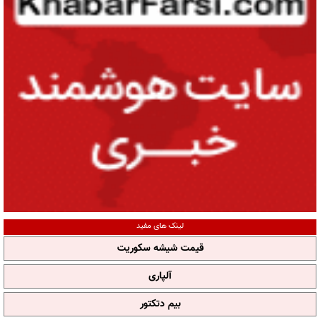
لینک های مفید
قیمت شیشه سکوریت
آلپاری
بیم دتکتور