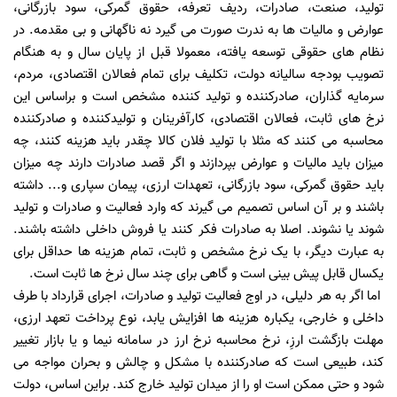
تولید، صنعت، صادرات، ردیف تعرفه، حقوق گمرکی، سود بازرگانی،
عوارض و مالیات ها به ندرت صورت می گیرد نه ناگهانی و بی مقدمه. در
نظام های حقوقی توسعه یافته، معمولا قبل از پایان سال و به هنگام
تصویب بودجه سالیانه دولت، تکلیف برای تمام فعالان اقتصادی، مردم،
سرمایه گذاران، صادرکننده و تولید کننده مشخص است و براساس این
نرخ های ثابت، فعالان اقتصادی، کارآفرینان و تولیدکننده و صادرکننده
محاسبه می کنند که مثلا با تولید فلان کالا چقدر باید هزینه کنند، چه
میزان باید مالیات و عوارض بپردازند و اگر قصد صادرات دارند چه میزان
باید حقوق گمرکی، سود بازرگانی، تعهدات ارزی، پیمان سپاری و... داشته
باشند و بر آن اساس تصمیم می گیرند که وارد فعالیت و صادرات و تولید
شوند یا نشوند. اصلا به صادرات فکر کنند یا فروش داخلی داشته باشند.
به عبارت دیگر، با یک نرخ مشخص و ثابت، تمام هزینه ها حداقل برای
یکسال قابل پیش بینی است و گاهی برای چند سال نرخ ها ثابت است.
اما اگر به هر دلیلی، در اوج فعالیت تولید و صادرات، اجرای قرارداد با طرف
داخلی و خارجی، یکباره هزینه ها افزایش یابد، نوع پرداخت تعهد ارزی،
مهلت بازگشت ارزِ، نرخ محاسبه نرخ ارز در سامانه نیما و یا بازار تغییر
کند، طبیعی است که صادرکننده با مشکل و چالش و بحران مواجه می
شود و حتی ممکن است او را از میدان تولید خارج کند. براین اساس، دولت