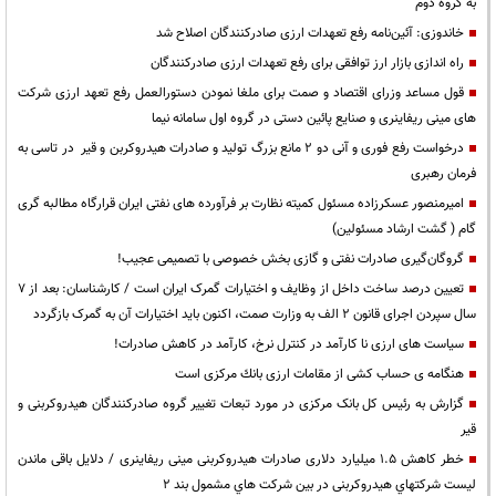
به گروه دوم
خاندوزی: آئین‌نامه رفع تعهدات ارزی صادرکنندگان اصلاح شد
راه اندازی بازار ارز توافقی برای رفع تعهدات ارزی صادرکنندگان
قول مساعد وزرای اقتصاد و صمت برای ملغا نمودن دستورالعمل رفع تعهد ارزی شرکت
های مینی ریفاینری و صنایع پائین دستی در گروه اول سامانه نیما
درخواست رفع فوری و آنی دو ۲ مانع بزرگ تولید و صادرات هیدروکربن و قیر در تاسی به
فرمان رهبری
امیرمنصور عسکرزاده مسئول کمیته نظارت بر فرآورده های نفتی ایران قرارگاه مطالبه گری
گام ( گشت ارشاد مسئولین)
گروگان‌گیری صادرات نفتی و گازی بخش خصوصی با تصمیمی عجیب!
تعیین درصد ساخت داخل از وظایف و اختیارات گمرک ایران است / کارشناسان: بعد از 7
سال سپردن اجرای قانون 2 الف به وزارت صمت، اکنون باید اختیارات آن به گمرک بازگردد
سیاست های ارزی نا کارآمد در کنترل نرخ، کارآمد در کاهش صادرات!
هنگامه ى حساب كشى از مقامات ارزى بانك مركزى است
گزارش به رئیس کل بانک مرکزی در مورد تبعات تغییر گروه صادرکنندگان هیدروکربنی و
قیر
خطر کاهش 1.5 میلیارد دلاری صادرات هیدروکربنی مینی ریفاینری / دلایل باقی ماندن
لیست شرکتهاي هیدروکربنی در بین شرکت هاي مشمول بند 2