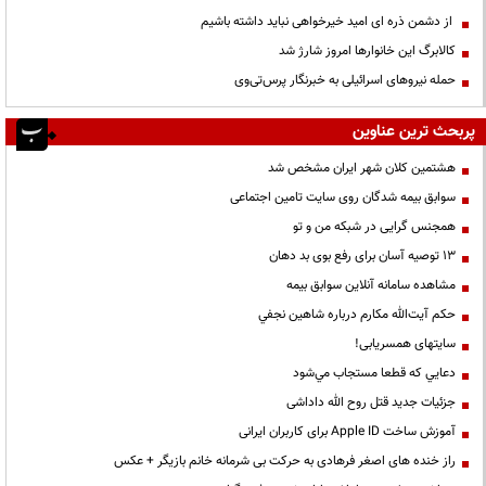
از دشمن ذره ای امید خیرخواهی نباید داشته باشیم
کالابرگ این خانوارها امروز شارژ شد
حمله نیروهای اسرائیلی به خبرنگار پرس‌تی‌وی
پربحث ترین عناوین
هشتمین کلان شهر ایران مشخص شد
سوابق بیمه شدگان روی سایت تامین اجتماعی
همجنس گرایی در شبکه من و تو
13 توصیه آسان برای رفع بوی بد دهان
مشاهده سامانه آنلاين سوابق بیمه
حكم آيت‌الله مكارم درباره شاهين نجفي
سایتهای همسریابی!
دعايي كه قطعا مستجاب مي‌شود
جزئیات جدید قتل روح الله داداشی
آموزش ساخت Apple ID برای کاربران ایرانی
راز خنده های اصغر فرهادی به حرکت بی شرمانه خانم بازیگر + عکس