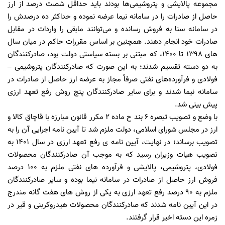
مجموعه پالایشی و پتروشیمی‌ها بودند باید حداقل شصت درصد از ارز
حاصل از صادرات را در سامانه نیما عرضه نموده و حداکثر ده درصدش را
در سامانه سنا به فروش رسانده و می‌توانند مابقی را واردات در مقابل
صادرات خود انجام دهند. همچنین بر اساس مقررات حاکم در میان سال
های 1398 تا 1400، که مبتنی بر بسته سیاستی دولت بود، صادرکنندگان
به دو دسته تقسیم شدند؛ به این صورت که صادرکنندگان پتروشیمی –
فولادی و فرآورده‌های نفتی صرفاً مجاز به عرضه ارز حاصل از صادرات در
سامانه نیما شدند و برای سایر صادرکنندگان پنج روش رفع تعهد ارزی
پیش بینی شد.
با وضع و تصویب تبصره 6 بند ح ماده 2 مکرر قانون مبارزه با قاچاق کالا و
ارز در مجلس شورای اسلامی، دولت ملزم شد تا آیین نامه اجرایی آن را به
تصویب برساند؛ در نهایت، آیین نامه ی رفع تعهد ارزی در سال 1401 به
تصویب هیات وزیران رسید که به موجب آن صادرکنندگان محصولات
فولادی، پتروشیمی، پالایشی و فرآورده های نفتی ملزم به 100 درصد
فروش ارز حاصل از صادرات در سامانه نیما بوده و سایر صادرکنندگان
ملزم به 90 درصد رفع تعهد ارزی به یکی از روش های هفت گانه مندرج
در این آیین نامه شدند که صادرکنندگان محصولات هیدروکربنی و قیر در
زمره این دسته اخیر قرار گرفتند.