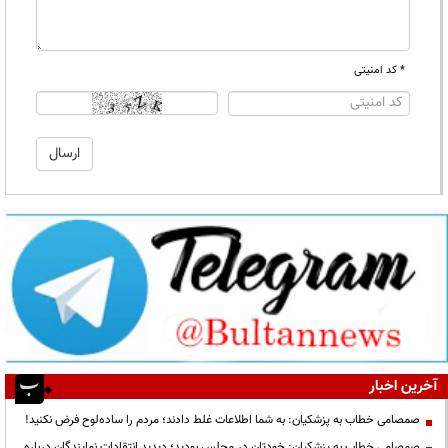
* کد امنیتی
آخرین اخبار
صمصامی خطاب به پزشکیان: به شما اطلاعات غلط دادند؛ مردم را ساده‌لوح فرض نکنید!
صمصامی خطاب به پزشکیان: خودتان در مجلس بودید؛ دیدید انتقادات نمایندگان درباره