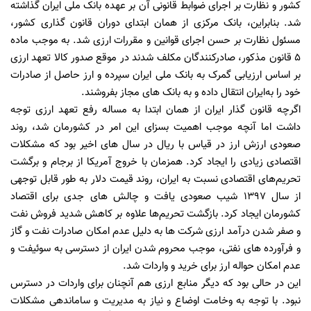
کشور و نظارت بر اجرای ضوابط قانونی آن بر عهده بانک ملی ایران گذاشته
شد. بنابراین، بانک مرکزی از همان ابتدای دوران قانون گذاری کشور،
مسئول نظارت بر حسن اجرای قوانین و مقررات ارزی شد. به موجب ماده
5 قانون مذکور، صادرکنندگان مکلف شدند در موقع صدور کالا تعهد ارزی
بر اساس ارزیابی گمرک به بانک ملی ایران سپرده و ارز حاصل از صادرات
خود را به‌ایران انتقال داده و به بانک های مجاز بفروشند.
اگرچه قانون گذار ایران از همان ابتدا به مساله رفع تعهد ارزی توجه
داشت اما آنچه موجب اهمیت بسزای این امر در کشورمان شد، روند
صعودی ارزش ارز در قیاس با ریال در سال های اخیر بود که مشکلات
اقتصادی زیادی را ایجاد کرد. همزمان با خروج آمریکا از برجام و برگشت
تحریم‌های اقتصادی نسبت به ایران، روند قیمت دلار به طور قابل توجهی
از سال 1397 شیب صعودی یافت و چالش های جدی برای اقتصاد
کشورمان ایجاد کرد. بازگشت تحریم‌ها علاوه بر کاهش شدید فروش نفت
و صفر شدن درآمد ارزی شرکت ها به دلیل عدم امکان صادرات نفت و گاز
و فرآورده های نفتی، موجب محروم شدن ایران از دسترسی به سوئیفت و
عدم امکان حواله ارز برای خرید و واردات شد.
این در حالی بود که دیگر منابع ارزی هم آنچنان برای واردات در دسترس
نبود. با توجه به وخامت اوضاع و نیاز به مدیریت و ساماندهی مشکلات