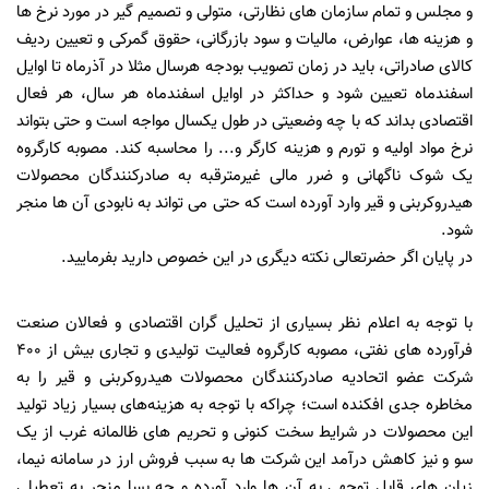
و مجلس و تمام سازمان های نظارتی، متولی و تصمیم گیر در مورد نرخ ها
و هزینه ها، عوارض، مالیات و سود بازرگانی، حقوق گمرکی و تعیین ردیف
کالای صادراتی، باید در زمان تصویب بودجه هرسال مثلا در آذرماه تا اوایل
اسفندماه تعیین شود و حداکثر در اوایل اسفندماه هر سال، هر فعال
اقتصادی بداند که با چه وضعیتی در طول یکسال مواجه است و حتی بتواند
نرخ مواد اولیه و تورم و هزینه کارگر و... را محاسبه کند. مصوبه کارگروه
یک شوک ناگهانی و ضرر مالی غیرمترقبه به صادرکنندگان محصولات
هیدروکربنی و قیر وارد آورده است که حتی می تواند به نابودی آن ها منجر
شود.
در پایان اگر حضرتعالی نکته دیگری در این خصوص دارید بفرمایید.‌
با توجه به اعلام نظر بسیاری از تحلیل گران اقتصادی و فعالان صنعت
فرآورده های نفتی، مصوبه کارگروه فعالیت تولیدی و تجاری بیش از 400
شرکت عضو اتحادیه صادرکنندگان محصولات هیدروکربنی و قیر را به
مخاطره جدی افکنده است؛ چراکه با توجه به هزینه‌های بسیار زیاد تولید
این محصولات در شرایط سخت کنونی و تحریم های ظالمانه غرب از یک
سو و نیز کاهش درآمد این شرکت ها به سبب فروش ارز در سامانه نیما،
زیان های قابل توجهی به آن ها وارد آورده و چه بسا منجر به تعطیلی