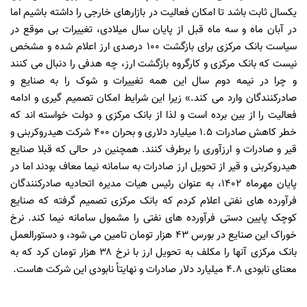
یکسال ثابت باشد تا امکان فعالیت در بازارهای خارجی را داشته باشیم اما
در آبان ماه و سه ماه قبل از پایان سال میلادی، تغییرات بی موقع در
سیاست بانک مرکزی برای بازگشت 100 درصدی ارز اعلام شده و مشخص
نیست که بانک مرکزی و کارگروه بازگشت ارز، چه هدفی را دنبال می کنند
و چرا در نیمه دوم سال این همه تغییرات و شوک را به صنایع و
صادرکنندگان وارد می کند.» زیرا این شرایط امکان تصمیم گیری و ادامه
فعالیت را از بین برده است و لذا از بانک مرکزی و دولت خواسته اند که
خطر کاهش صادرات 1.5 میلیارد دلاری و بحران 400 شرکت هیدروکربنی و
قیر و صادرات و ارزآوری را برطرف کنند. همچنین در حالی که قبلا صنایع
هیدروکربنی و قیر از تحویل ارز صادرات به سامانه نیما معاف بودند اما در
پایان مهرماه 1402، به عنوان رئیس هیات مدیره اتحادیه صادرکنندگان
فرآورده های نفتی اعلام کردم که بانک مرکزی تصمیم گرفته که صنایع
کوچک پایین دستی فرآورده های نفتی را مشمول سامانه نیما کند. نرخ
خوراک این صنایع در بورس ۴۳ هزار تومان تامین می شود، و دستورالعمل
بانک مرکزی آنها را مکلف به تحویل ارز با نرخ ۳۸ هزار تومان کرد که به
معنای نابودی ۴.۸ میلیارد دلار صادرات و نهایتاً نابودی این شرکت هاست.