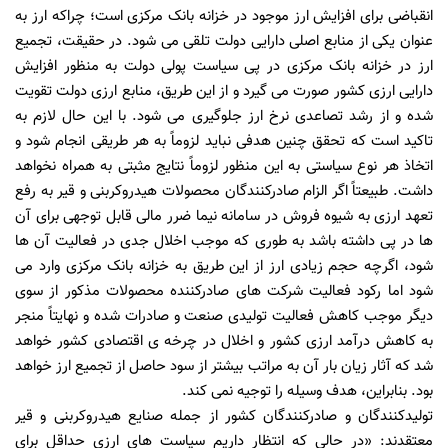
انقباضی برای افزایش ارز موجود در خزانه بانک مرکزی است؛ چراکه ارز به
عنوان یکی از منابع اصلی دارایی دولت تلقی می شود. در حقیقت، تجمیع
ارز در خزانه بانک مرکزی در پی سیاست پولی دولت به منظور افزایش
دارایی ارزی کشور صورت می گیرد و از این طریق، منابع ارزی دولت تقویت
شده و از رشد تصاعدی نرخ ارز جلوگیری می شود. با این حال لازم به
تاکید است که تحقق چنین هدفی نباید لزوماً به هر طریقی انجام شود و
اتخاذ هر نوع سیاستی به این منظور لزوماً نتایج مثبتی به همراه نخواهد
داشت. طبیعتاً اگر الزام صادرکنندگان محصولات هیدروکربنی و قیر به رفع
تعهد ارزی به شیوه فروش در سامانه نیما ضرر مالی قابل توجهی برای آن
ها در پی داشته باشد به طوری که موجب اخلال جدی در فعالیت آن ها
شود، اگرچه حجم زیادی ارز از این طریق به خزانه بانک مرکزی وارد می
شود اما رکود فعالیت شرکت های صادرکننده محصولات مذکور از سوی
دیگر موجب کاهش فعالیت تولیدی صنعت و صادرات شده و نهایتاً منجر
به کاهش درآمد ارزی کشور و اخلال در چرخه ی اقتصادی کشور خواهد
شد که آثار زیان بار آن به مراتب بیشتر از سود حاصل از تجمیع ارز خواهد
بود. بنابراین، هدف وسیله را توجیه نمی کند.
تولیدکنندگان و صادرکنندگان کشور از جمله صنایع هیدروکربنی و قیر
معتقدند: «در حالی که انتظار داریم سیاست های ارزی حداقل برای