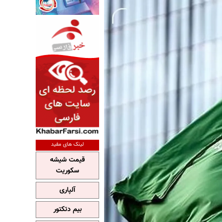
لینک های مفید
قیمت شیشه
سکوریت
آلپاری
بیم دتکتور