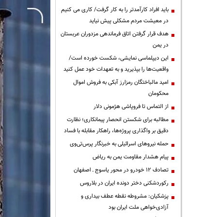
باید افراد کارآمدتر را به کار گرفت/ کاری می کنیم
در معیشت مردم مشکلی پیش نیاید
هدف قرار گرفتن اتاق‌ فرماندهی مزدوران عربستان
در یمن
این دیپلماسی نمایشی، شکست خورده است/
واقعیت‌ها را بپذیرید و به تعهدات خود عمل کنید
امید مالباختگان رمزارز آبکی به فروش اموال
محکومان
از التماس تا فروپاشی هژمونی دلار
مطالبه برای شکستن انحصار پیمانکاری؛ نظارت
دقیق بر واگذاری پروژه‌ها، راهکار مقابله با فساد
حمله نیروهای اسرائیلی به خبرنگار پرس‌تی‌وی
پیام هشدار مقاومت یمن به ریاض
تصادف ۱۲ خودرو در محور یاسوج ـ اصفهان
رکوردشکنی دختر دونده ایران در بلاروس
پزشکیان: مشروطه نقطه عطف بیداری و
آزادی‌خواهی ملت ایران بود