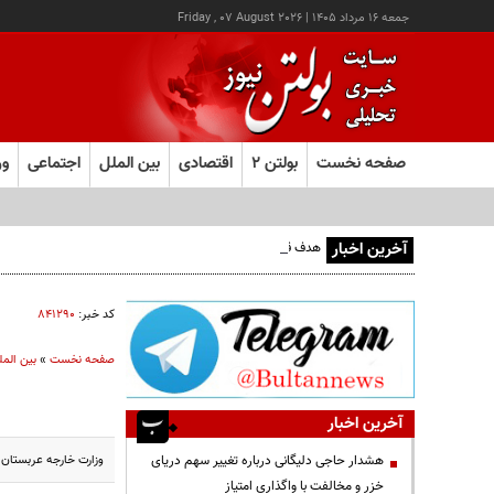
جمعه ۱۶ مرداد ۱۴۰۵
|
Friday , 07 August 2026
صفحه نخست
بولتن ۲
اقتصادی
بین الملل
اجتماعی
ور
آخرین اخبار
هدف قرار گرفتن اتاق‌ فرماندهی مزدوران عربستان در یمن
کد خبر:
۸۴۱۲۹۰
صفحه نخست
»
بین المل
آخرین اخبار
وزارت خارجه عربستان ت
هشدار حاجی دلیگانی درباره تغییر سهم دریای
خزر و مخالفت با واگذاری امتیاز