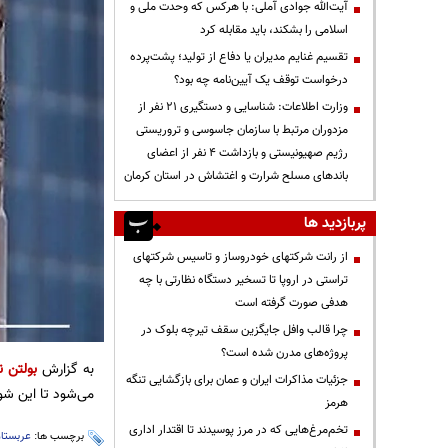
آیت‌الله جوادی آملی: با هرکس که وحدت ملی و
اسلامی را بشکند، باید مقابله کرد
تقسیم غنایم مدیران یا دفاع از تولید؛ پشت‌پرده
درخواست توقف یک آیین‌نامه چه بود؟
وزارت اطلاعات: شناسایی و دستگیری ۲۱ نفر از
مزدوران مرتبط با سازمان جاسوسی و تروریستی
رژیم صهیونیستی و بازداشت ۴ نفر از اعضای
باندهای مسلح شرارت و اغتشاش در استان کرمان
پربازدید ها
از رانت‌ شرکتهای خودروساز و تاسیس شرکتهای
تراستی در اروپا تا تسخیر دستگاه نظارتی با چه
هدفی صورت گرفته است
چرا قالب وافل جایگزین سقف تیرچه بلوک در
پروژه‌های مدرن شده است؟
به گزارش
بولتن ن
جزئیات مذاکرات ایران و عمان برای بازگشایی تنگه
می‌شود تا این شو
هرمز
تخم‌مرغ‌هایی که در مرز پوسیدند تا اقتدار اداری
برچسب ها:
عربستا