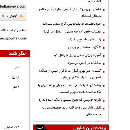
اثبات شود
تشخیص روان‌شناختی ترامپ: «او تجسم خالص
شیطان است!»
گزارش خطا
خودتحقیرها عریضه‌نویس کاخ سفید شده‌اند!
شما می توانید مطالب 
عملیات «نصر ۷» چه هدفی را دنبال می‌کرد؟
nnews@gmail.com
زلزله شهر یاسوج را لرزاند
۲ گزینه صنعا برای ریاض
نظر شما
آمریکا ویزای سفیر برزیل را باطل کرد
میانکاله در آتش می‌سوزد
نام
گستره امپراتوری ایران در ۵ قرن پیش از میلاد؛
تصویری از ایران ۲۵ قرن پیش
ایمیل
پزشکیان: تنها کسانی که در خیابان بودند ایران را
* نظر
نگه نداشتند همه سهیم هستند
پارچه فروشی که هیچ نسبتی با بانک آینده ندارد!
نقض آتش‌بس و حملات رژیم صهیونیستی به
جنوب لبنان
پربحث ترین عناوین
* کد امنیتی