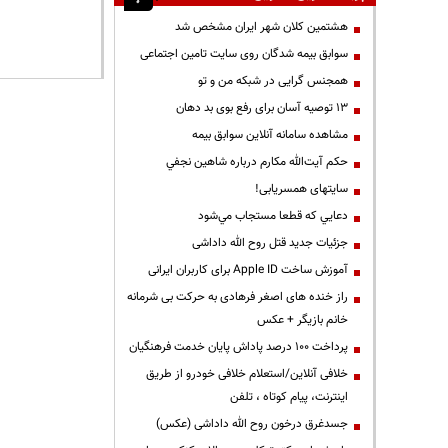
هشتمین کلان شهر ایران مشخص شد
سوابق بیمه شدگان روی سایت تامین اجتماعی
همجنس گرایی در شبکه من و تو
13 توصیه آسان برای رفع بوی بد دهان
مشاهده سامانه آنلاين سوابق بیمه
حكم آيت‌الله مكارم درباره شاهين نجفي
سایتهای همسریابی!
دعايي كه قطعا مستجاب مي‌شود
جزئیات جدید قتل روح الله داداشی
آموزش ساخت Apple ID برای کاربران ایرانی
راز خنده های اصغر فرهادی به حرکت بی شرمانه
خانم بازیگر + عکس
پرداخت ۱۰۰ درصد پاداش پایان خدمت فرهنگیان
خلافی آنلاین/استعلام خلافی خودرو از طریق
اینترنت، پیام کوتاه ، تلفن
جسدغرق درخون روح الله داداشی (عکس)