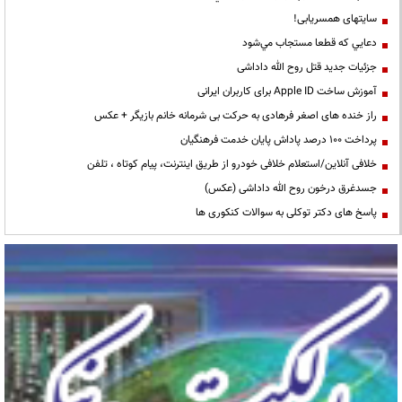
سایتهای همسریابی!
دعايي كه قطعا مستجاب مي‌شود
جزئیات جدید قتل روح الله داداشی
آموزش ساخت Apple ID برای کاربران ایرانی
راز خنده های اصغر فرهادی به حرکت بی شرمانه خانم بازیگر + عکس
پرداخت ۱۰۰ درصد پاداش پایان خدمت فرهنگیان
خلافی آنلاین/استعلام خلافی خودرو از طریق اینترنت، پیام کوتاه ، تلفن
جسدغرق درخون روح الله داداشی (عکس)
پاسخ های دکتر توکلی به سوالات کنکوری ها