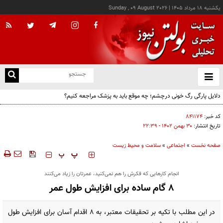
يکشنبه ۱۸ مرداد ۱۴۰۵
|
Sunday , 09 August 2026
از
و
ته
دلایل پارگی رگ خونی درچشم؛ چه موقع باید به پزشک مراجعه کنیم؟
ن
نو
کد خبر:
۸۴۱۱۷۴
تاریخ انتشار:
۳۰ بهمن ۱۴۰۲ - ۲۲:۳۹
صفحه نخست
»
اجتماعی
»
سلامت و محیط زیست
‍‍‍ پ
پ
انجام کارهایی که فکرش را هم نمی‌کنید، عمرتان را زیاد می‌کنند
۸ گام ساده برای افزایش طول عمر
در این مطلب با تکیه بر تحقیقات معتبر، به ۸ اقدام آسان برای افزایش طول