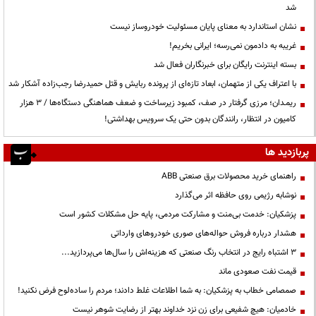
شد
نشان استاندارد به معنای پایان مسئولیت خودروساز نیست
غریبه به دادمون نمی‌رسه؛ ایرانی بخریم!
بسته اینترنت رایگان برای خبرنگاران فعال شد
با اعتراف یکی از متهمان، ابعاد تازه‌ای از پرونده ربایش و قتل حمیدرضا رجب‌زاده آشکار شد
ریمـدان؛ مرزی گرفتار در صف، کمبود زیرساخت و ضعف هماهنگی دستگاه‌ها / ۳ هزار
کامیون در انتظار، رانندگان بدون حتی یک سرویس بهداشتی!
پربازدید ها
راهنمای خرید محصولات برق صنعتی ABB
نوشابه رژیمی روی حافظه اثر می‌گذارد
پزشکیان: خدمت بی‌منت و مشارکت مردمی، پایه حل مشکلات کشور است
هشدار درباره فروش حواله‌های صوری خودروهای وارداتی
3 اشتباه رایج در انتخاب رنگ صنعتی که هزینه‌اش را سال‌ها می‌پردازید...
قیمت نفت صعودی ماند
صمصامی خطاب به پزشکیان: به شما اطلاعات غلط دادند؛ مردم را ساده‌لوح فرض نکنید!
خادمیان: هیچ شفیعی برای زن نزد خداوند بهتر از رضایت شوهر نیست