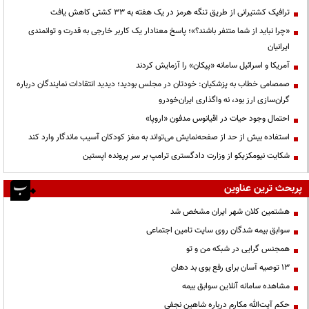
ترافیک کشتیرانی از طریق تنگه هرمز در یک هفته به ۳۳ کشتی کاهش یافت
«چرا نباید از شما متنفر باشند؟»؛ پاسخ معنادار یک کاربر خارجی به قدرت و توانمندی
ایرانیان
آمریکا و اسرائیل سامانه «پیکان» را آزمایش کردند
صمصامی خطاب به پزشکیان: خودتان در مجلس بودید؛ دیدید انتقادات نمایندگان درباره
گران‌سازی ارز بود، نه واگذاری ایران‌خودرو
احتمال وجود حیات در اقیانوس مدفون «اروپا»
استفاده بیش از حد از صفحه‌نمایش می‌تواند به مغز کودکان آسیب ماندگار وارد کند
شکایت نیومکزیکو از وزارت دادگستری ترامپ بر سر پرونده اپستین
پربحث ترین عناوین
هشتمین کلان شهر ایران مشخص شد
سوابق بیمه شدگان روی سایت تامین اجتماعی
همجنس گرایی در شبکه من و تو
13 توصیه آسان برای رفع بوی بد دهان
مشاهده سامانه آنلاين سوابق بیمه
حكم آيت‌الله مكارم درباره شاهين نجفي