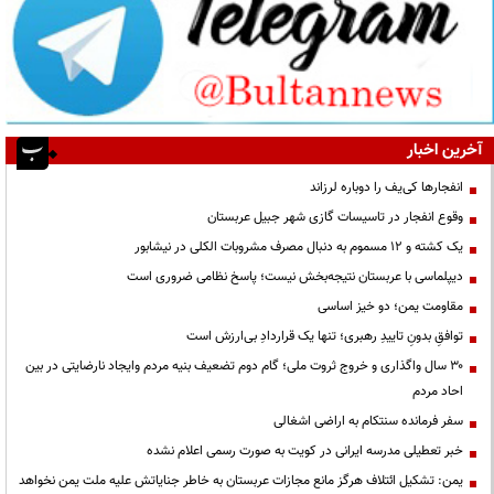
آخرین اخبار
انفجارها کی‌یف را دوباره لرزاند
وقوع انفجار در تاسیسات گازی شهر جبیل عربستان
یک کشته و ۱۲ مسموم به دنبال مصرف مشروبات الکلی در نیشابور
دیپلماسی با عربستان نتیجه‌بخش نیست؛ پاسخ نظامی ضروری است
مقاومت یمن؛ دو خیز اساسی
توافقِ بدونِ تاییدِ رهبری؛ تنها یک قراردادِ بی‌ارزش است
۳۰ سال واگذاری و خروج ثروت ملی؛ گام دوم تضعیف بنیه مردم وایجاد نارضایتی در بین
احاد مردم
سفر فرمانده سنتکام به اراضی اشغالی
خبر تعطیلی مدرسه ایرانی در کویت به صورت رسمی اعلام نشده
یمن: تشکیل ائتلاف هرگز مانع مجازات عربستان به خاطر جنایاتش علیه ملت یمن نخواهد