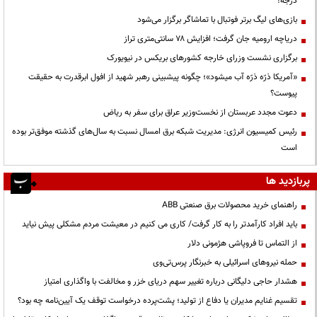
درجه!
بازی‌های لیگ برتر فوتبال با تماشاگر برگزار می‌شود
دریاچه ارومیه جان گرفت؛ افزایش ۷۸ سانتی‌متری تراز
برگزاری نشست وزرای خارجه کشورهای بریکس در نیویورک
«آمریکا ذرّه ذرّه آب میشود»؛ چگونه پیشبینی رهبر شهید از افول ابرقدرت به حقیقت
پیوست؟
دعوت مجدد عربستان از نخست‌وزیر عراق برای سفر به ریاض
رئیس کمیسیون انرژی: مدیریت شبکه برق امسال نسبت به سال‌های گذشته موفق‌تر بوده
است
پربازدید ها
راهنمای خرید محصولات برق صنعتی ABB
باید افراد کارآمدتر را به کار گرفت/ کاری می کنیم در معیشت مردم مشکلی پیش نیاید
از التماس تا فروپاشی هژمونی دلار
حمله نیروهای اسرائیلی به خبرنگار پرس‌تی‌وی
هشدار حاجی دلیگانی درباره تغییر سهم دریای خزر و مخالفت با واگذاری امتیاز
تقسیم غنایم مدیران یا دفاع از تولید؛ پشت‌پرده درخواست توقف یک آیین‌نامه چه بود؟