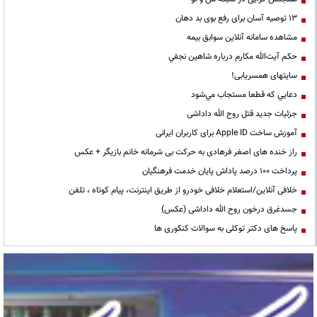
13 توصیه آسان برای رفع بوی بد دهان
مشاهده سامانه آنلاين سوابق بیمه
حكم آيت‌الله مكارم درباره شاهين نجفي
سایتهای همسریابی!
دعايي كه قطعا مستجاب مي‌شود
جزئیات جدید قتل روح الله داداشی
آموزش ساخت Apple ID برای کاربران ایرانی
راز خنده های اصغر فرهادی به حرکت بی شرمانه خانم بازیگر + عکس
پرداخت ۱۰۰ درصد پاداش پایان خدمت فرهنگیان
خلافی آنلاین/استعلام خلافی خودرو از طریق اینترنت، پیام کوتاه ، تلفن
جسدغرق درخون روح الله داداشی (عکس)
پاسخ های دکتر توکلی به سوالات کنکوری ها