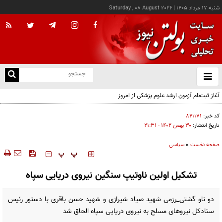
شنبه ۱۷ مرداد ۱۴۰۵
|
Saturday , 08 August 2026
از
و
ته
آغاز ثبت‌نام آزمون ارشد علوم پزشکی از امروز
ن
نو
کد خبر:
۸۴۱۱۷۱
تاریخ انتشار:
۳۰ بهمن ۱۴۰۲ - ۲۱:۳۱
صفحه نخست
»
سیاسی
‍‍‍ پ
پ
تشکیل اولین ناوتیپ سنگین نیروی دریایی سپاه
دو ناو گشتی_رزمی شهید صیاد شیرازی و شهید حسن باقری با دستور رئیس
ستادکل نیروهای مسلح به نیروی دریایی سپاه الحاق شد