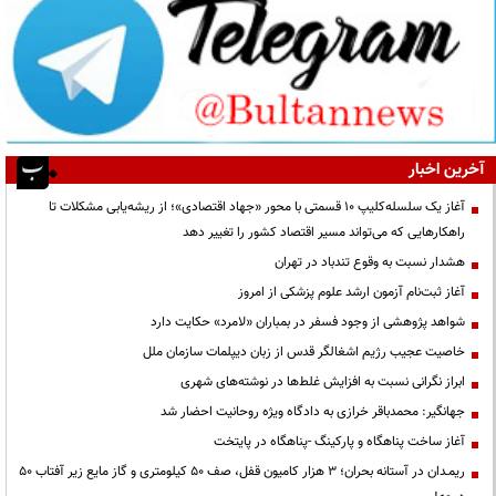
آخرین اخبار
آغاز یک سلسله‌کلیپ ۱۰ قسمتی با محور «جهاد اقتصادی»؛ از ریشه‌یابی مشکلات تا
راهکارهایی که می‌تواند مسیر اقتصاد کشور را تغییر دهد
هشدار نسبت به وقوع تندباد در تهران
آغاز ثبت‌نام آزمون ارشد علوم پزشکی از امروز
شواهد پژوهشی از وجود فسفر در بمباران «لامرد» حکایت دارد
خاصیت عجیب رژیم اشغالگر قدس از زبان دیپلمات سازمان ملل
ابراز نگرانی نسبت به افزایش غلط‌ها در نوشته‌های شهری
جهانگیر: محمدباقر خرازی به دادگاه ویژه روحانیت احضار شد
آغاز ساخت پناهگاه و پارکینگ -پناهگاه در پایتخت
ریمـدان در آستانه بحران؛ ۳ هزار کامیون قفل، صف ۵۰ کیلومتری و گاز مایع زیر آفتاب ۵۰