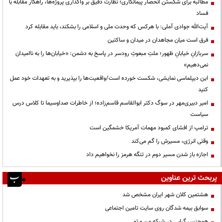
مطالبه برای شکستن انحصار پیمانکاری؛ نظارت دقیق بر واگذاری پروژه‌ها، راهکار مقابله با
فساد
آیت‌الله جوادی آملی: با هرکس که وحدت ملی و اسلامی را بشکند، باید مقابله کرد
فرق است میان مجاهدان در میدان و ساکتین
سربازانِ خیابانِ ظهور؛ ملتِ مبعوثِ رودسر در پاسخ به دشمن: «خیابان‌ها را به ناامیدان
نمی‌دهیم»
این دیپلماسی نمایشی، شکست خورده است/واقعیت‌ها را بپذیرید و به تعهدات خود عمل
کنید
امیر دبیری‌مهر در سوگ دکتر ابوالقاسم قاسم‌زاده؛ از خاطرات صداوسیما تا کلاس درس
سیاست
ترامپ از افشای کمبود مهمات آمریکا خشمگین است
وقتی انرژی، مسیرش را گم می‌کند
اجازه باز شدن مسیر دوم در تنگه هرمز را نخواهیم داد
پربحث ترین عناوین
هشتمین کلان شهر ایران مشخص شد
سوابق بیمه شدگان روی سایت تامین اجتماعی
همجنس گرایی در شبکه من و تو