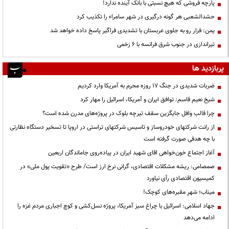
پارچه فروشی که هیچ نسبتی با بانک آینده ندارد!
حشدالشعبی هر گونه درگیری در شهر سامراء را تکذیب کرد
یمن: فرار رو به جلوی عربستان با تشدیدی فراگیر پاسخ داده خواهد شد
تیراندازی در جنوب شرق فرانسه با ۶ زخمی
پربازدید ها
ضربات شدیدی در جنگ ۱۷ روزه محرم به آمریکا وارد کردیم
شیخ نعیم قاسم: توافق ایران و آمریکا، اسرائیل را مهار کرد
چرا قالب وافل جایگزین سقف تیرچه بلوک در پروژه‌های مدرن شده است؟
از رانت‌ شرکتهای خودروساز و تاسیس شرکتهای تراستی در اروپا تا تسخیر دستگاه نظارتی
با چه هدفی صورت گرفته است
آغاز اجتماع خون‌خواهی اقای شهید ایران در پیاده‌روی جاماندگان اربعین
صمصامی: ریشه مشکلات اقتصادی، گرانی نرخ ارز است/ طرح «تقویت پول ملی» در
کمیسیون اقتصادی رأی نیاورد
میناب؛ شهرِ مقبره‌های کوچک!
جهاد اسلامی: اسرائیل با چراغ سبز آمریکا، پروژه نسل‌کشی و کوچ اجباری مردم غزه را
ادامه می‌دهد