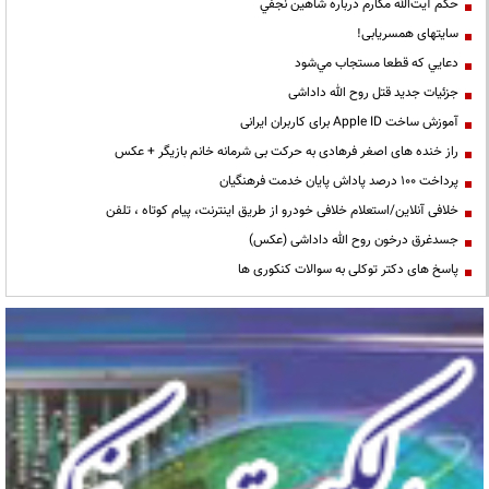
حكم آيت‌الله مكارم درباره شاهين نجفي
سایتهای همسریابی!
دعايي كه قطعا مستجاب مي‌شود
جزئیات جدید قتل روح الله داداشی
آموزش ساخت Apple ID برای کاربران ایرانی
راز خنده های اصغر فرهادی به حرکت بی شرمانه خانم بازیگر + عکس
پرداخت ۱۰۰ درصد پاداش پایان خدمت فرهنگیان
خلافی آنلاین/استعلام خلافی خودرو از طریق اینترنت، پیام کوتاه ، تلفن
جسدغرق درخون روح الله داداشی (عکس)
پاسخ های دکتر توکلی به سوالات کنکوری ها