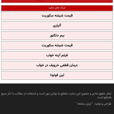
لینک های مفید
قیمت شیشه سکوریت
آلپاری
بیم دتکتور
قیمت شیشه سکوریت
فیلم آپنه خواب
درمان قطعی خروپف در خواب
لیزر فوتونا
تمام حقوق مادی و معنوی این سایت متعلق به بولتن نیوز است و استفاده از مطالب با ذکر منبع
بلامانع است.
طراحی و تولید: "
ایران سامانه
"