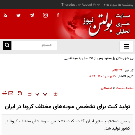
پنجشنبه ۱۵ مرداد ۱۴۰۵
|
Thursday , 06 August 2026
از
و
ته
پل شهرستان پل‌سفید پس از ۲۵ سال به مرحله بهره‌برداری رسید
ن
نو
کد خبر:
۸۴۱۱۳۸
تاریخ انتشار:
۳۰ بهمن ۱۴۰۲ - ۱۶:۱۹
صفحه نخست
»
اجتماعی
‍‍‍ پ
پ
تولید کیت برای تشخیص سویه‌های مختلف کرونا در ایران
رییس انستیتو پاستور ایران گفت: کیت تشخیص سویه های مختلف کرونا در
کشور تولید شد.