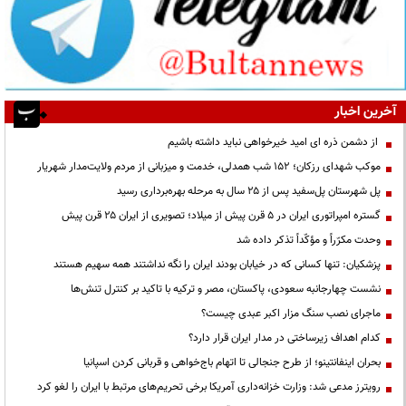
آخرین اخبار
از دشمن ذره ای امید خیرخواهی نباید داشته باشیم
موکب شهدای رزکان؛ ۱۵۲ شب همدلی، خدمت و میزبانی از مردم ولایت‌مدار شهریار
پل شهرستان پل‌سفید پس از ۲۵ سال به مرحله بهره‌برداری رسید
گستره امپراتوری ایران در ۵ قرن پیش از میلاد؛ تصویری از ایران ۲۵ قرن پیش
وحدت مکرّراً و مؤکّداً تذکر داده شد
پزشکیان: تنها کسانی که در خیابان بودند ایران را نگه نداشتند همه سهیم هستند
نشست چهارجانبه سعودی، پاکستان، مصر و ترکیه با تاکید بر کنترل تنش‌ها
ماجرای نصب سنگ مزار اکبر عبدی چیست؟
کدام اهداف زیرساختی در مدار ایران قرار دارد؟
بحران اینفانتینو؛ از طرح جنجالی تا اتهام باج‌خواهی و قربانی کردن اسپانیا
رویترز مدعی شد: وزارت خزانه‌داری آمریکا برخی تحریم‌های مرتبط با ایران را لغو کرد