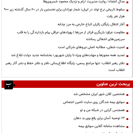
مدالِ اعتماد؛ روایت مدیریت آرام و نزدیک محمود خسروی‌وفا
سقوط تاریخی نرخ تولد در ایران؛ شمار نوزادان برای نخستین بار در ۶۰ سال گذشته زیر ۹۰۰
هزار نفر رفت
آغاز انتقال رایگان زائران اتباع خارجی به مرز چذابه
مقاومت عراق؛ بازیگری فراتر از مرزها | پهپادهای عراقی پیام بازدارندگی را به قلب
سرزمین‌های اشغالی رساندند
‌امنیت شغلی، مطالبه اصلی نیروهای شرکتی است
تمدید همه مجوزها و مهلت‌های ویژه تا پایان شهریور؛ بخشنامه جدید دولت ابلاغ شد
دفتر رهبر انقلاب: تنها مراجع رسمی، پایگاه اطلاع‌رسانی دفتر و دفتر حفظ و نشر آثار رهبر
انقلاب است
پربحث ترین عناوین
هشتمین کلان شهر ایران مشخص شد
سوابق بیمه شدگان روی سایت تامین اجتماعی
همجنس گرایی در شبکه من و تو
13 توصیه آسان برای رفع بوی بد دهان
مشاهده سامانه آنلاين سوابق بیمه