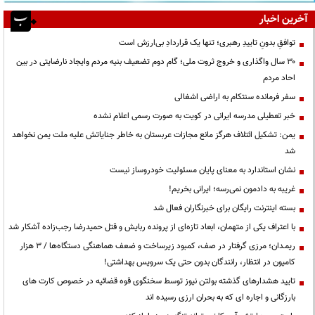
آخرین اخبار
توافقِ بدونِ تاییدِ رهبری؛ تنها یک قراردادِ بی‌ارزش است
۳۰ سال واگذاری و خروج ثروت ملی؛ گام دوم تضعیف بنیه مردم وایجاد نارضایتی در بین
احاد مردم
سفر فرمانده سنتکام به اراضی اشغالی
خبر تعطیلی مدرسه ایرانی در کویت به صورت رسمی اعلام نشده
یمن: تشکیل ائتلاف هرگز مانع مجازات عربستان به خاطر جنایاتش علیه ملت یمن نخواهد
شد
نشان استاندارد به معنای پایان مسئولیت خودروساز نیست
غریبه به دادمون نمی‌رسه؛ ایرانی بخریم!
بسته اینترنت رایگان برای خبرنگاران فعال شد
با اعتراف یکی از متهمان، ابعاد تازه‌ای از پرونده ربایش و قتل حمیدرضا رجب‌زاده آشکار شد
ریمـدان؛ مرزی گرفتار در صف، کمبود زیرساخت و ضعف هماهنگی دستگاه‌ها / ۳ هزار
کامیون در انتظار، رانندگان بدون حتی یک سرویس بهداشتی!
تایید هشدارهای گذشته بولتن نیوز توسط سخنگوی قوه قضائیه در خصوص کارت های
بارزگانی و اجاره ای که به بحران ارزی رسیده اند