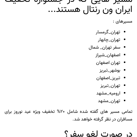
ایران ون رنتال هستند...
مسیرهای :
تهران_گرمسار
تهران_چابهار
سفر تهران_ شمال
اصفهان_شیراز
تهران اصفهان
بوشهر_تبریز
تبریز_اصفهان
تهران_تبریز
ارومیه_مشهد
تهران_مشهد
تمامی مسیر های گفته شده شامل 20% تخفیف ویژه عید نوروز برای
مسافران در نظر گرفته خواهد شد.
در صورت لغو سفر؟