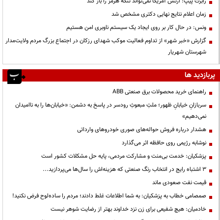
رابرت پیپ: ارتش آمریکا نمی‌تواند تنگه هرمز را باز کند
زمان اعلام نتایج نهایی دکتری مشخص شد
ونس: در حال کار بر روی ایجاد یک سیستم ناوبری امن هستیم
گزارش «خبر شهر» از تداوم فعالیت موکب شهدای رزکان در اجتماع بزرگ مردم ولایت‌مدار
شهرستان شهریار
پربازدید ها
راهنمای خرید محصولات برق صنعتی ABB
سربازانِ خیابانِ ظهور؛ ملتِ مبعوثِ رودسر در پاسخ به دشمن: «خیابان‌ها را به ناامیدان
نمی‌دهیم»
هشدار درباره فروش حواله‌های صوری خودروهای وارداتی
نوشابه رژیمی روی حافظه اثر می‌گذارد
پزشکیان: خدمت بی‌منت و مشارکت مردمی، پایه حل مشکلات کشور است
3 اشتباه رایج در انتخاب رنگ صنعتی که هزینه‌اش را سال‌ها می‌پردازید...
قیمت نفت صعودی ماند
صمصامی خطاب به پزشکیان: به شما اطلاعات غلط دادند؛ مردم را ساده‌لوح فرض نکنید!
خادمیان: هیچ شفیعی برای زن نزد خداوند بهتر از رضایت شوهر نیست