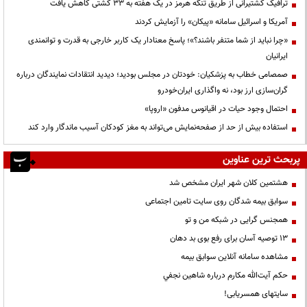
ترافیک کشتیرانی از طریق تنگه هرمز در یک هفته به ۳۳ کشتی کاهش یافت
آمریکا و اسرائیل سامانه «پیکان» را آزمایش کردند
«چرا نباید از شما متنفر باشند؟»؛ پاسخ معنادار یک کاربر خارجی به قدرت و توانمندی
ایرانیان
صمصامی خطاب به پزشکیان: خودتان در مجلس بودید؛ دیدید انتقادات نمایندگان درباره
گران‌سازی ارز بود، نه واگذاری ایران‌خودرو
احتمال وجود حیات در اقیانوس مدفون «اروپا»
استفاده بیش از حد از صفحه‌نمایش می‌تواند به مغز کودکان آسیب ماندگار وارد کند
پربحث ترین عناوین
هشتمین کلان شهر ایران مشخص شد
سوابق بیمه شدگان روی سایت تامین اجتماعی
همجنس گرایی در شبکه من و تو
13 توصیه آسان برای رفع بوی بد دهان
مشاهده سامانه آنلاين سوابق بیمه
حكم آيت‌الله مكارم درباره شاهين نجفي
سایتهای همسریابی!