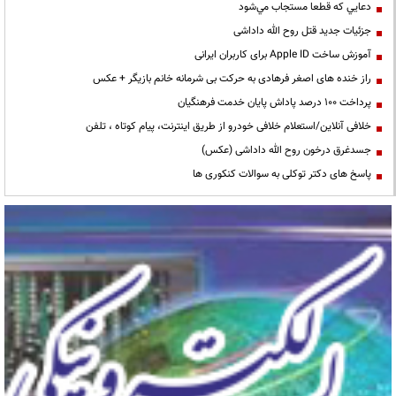
دعايي كه قطعا مستجاب مي‌شود
جزئیات جدید قتل روح الله داداشی
آموزش ساخت Apple ID برای کاربران ایرانی
راز خنده های اصغر فرهادی به حرکت بی شرمانه خانم بازیگر + عکس
پرداخت ۱۰۰ درصد پاداش پایان خدمت فرهنگیان
خلافی آنلاین/استعلام خلافی خودرو از طریق اینترنت، پیام کوتاه ، تلفن
جسدغرق درخون روح الله داداشی (عکس)
پاسخ های دکتر توکلی به سوالات کنکوری ها