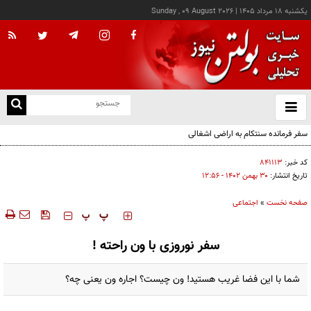
يکشنبه ۱۸ مرداد ۱۴۰۵
|
Sunday , 09 August 2026
از
و
ته
سفر فرمانده سنتکام به اراضی اشغالی
ن
نو
کد خبر:
۸۴۱۱۱۳
تاریخ انتشار:
۳۰ بهمن ۱۴۰۲ - ۱۲:۵۶
صفحه نخست
»
اجتماعی
‍‍‍ پ
پ
سفر نوروزی با ون راحته !
شما با این فضا غریب هستید! ون چیست؟ اجاره ون یعنی چه؟