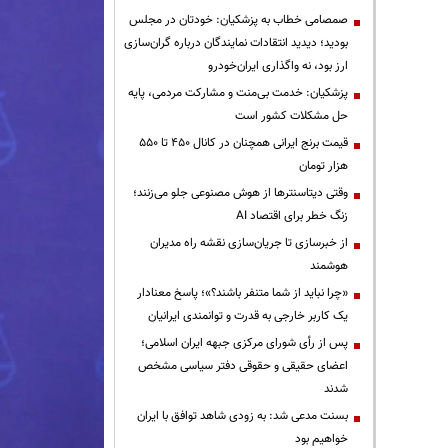
صمصامی خطاب به پزشکیان: خودتان در مجلس
بودید؛ دیدید انتقادات نمایندگان درباره گران‌سازی
ارز بود، نه واگذاری ایران‌خودرو
پزشکیان: خدمت بی‌منت و مشارکت مردمی، پایه
حل مشکلات کشور است
قیمت‌ برنج ایرانی همچنان در کانال ۴۵۰ تا ۵۵۰
هزار تومان
وقتی دیتاسنترها از هوش مصنوعی جلو می‌زنند؛
زنگ خطر برای اقتصاد AI
از خبرسازی تا جریان‌سازی نقشه راه مدیران
هوشمند
«چرا نباید از شما متنفر باشند؟»؛ پاسخ معنادار
یک کاربر خارجی به قدرت و توانمندی ایرانیان
پس از رأی شورای مرکزی جبهه ایران اسلامی؛
اعضای حقیقی و حقوقی دفتر سیاسی مشخص
شدند
بسنت مدعی شد: به زودی شاهد توافق با ایران
خواهیم بود