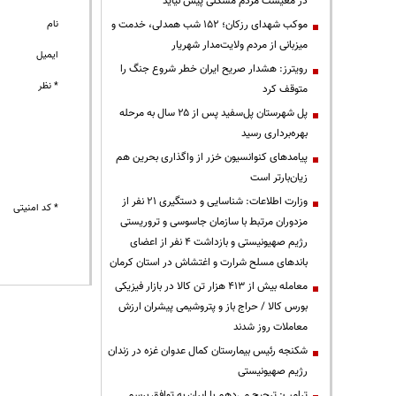
در معیشت مردم مشکلی پیش نیاید
موکب شهدای رزکان؛ ۱۵۲ شب همدلی، خدمت و
نام
میزبانی از مردم ولایت‌مدار شهریار
ایمیل
رویترز: هشدار صریح ایران خطر شروع جنگ را
* نظر
متوقف کرد
پل شهرستان پل‌سفید پس از ۲۵ سال به مرحله
بهره‌برداری رسید
پیامدهای کنوانسیون خزر از واگذاری بحرین هم
زیان‌بارتر است
وزارت اطلاعات: شناسایی و دستگیری ۲۱ نفر از
* کد امنیتی
مزدوران مرتبط با سازمان جاسوسی و تروریستی
رژیم صهیونیستی و بازداشت ۴ نفر از اعضای
باندهای مسلح شرارت و اغتشاش در استان کرمان
معامله بیش از ۴۱۳ هزار تن کالا در بازار فیزیکی
بورس کالا / حراج باز و پتروشیمی پیشران ارزش
معاملات روز شدند
شکنجه رئیس بیمارستان کمال عدوان غزه در زندان
رژیم صهیونیستی
ترامپ: ترجیح می‌دهم با ایران به توافق برسم