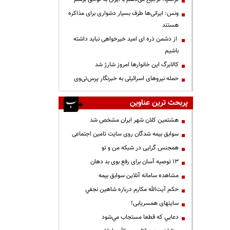
ونس: ایرانی‌ها طرف بسیار دشواری برای مذاکره
هستند
از دشمن ذره ای امید خیرخواهی نباید داشته
باشیم
کالابرگ این خانوارها امروز شارژ شد
حمله نیروهای اسرائیلی به خبرنگار پرس‌تی‌وی
پربحث ترین عناوین
هشتمین کلان شهر ایران مشخص شد
سوابق بیمه شدگان روی سایت تامین اجتماعی
همجنس گرایی در شبکه من و تو
13 توصیه آسان برای رفع بوی بد دهان
مشاهده سامانه آنلاين سوابق بیمه
حكم آيت‌الله مكارم درباره شاهين نجفي
سایتهای همسریابی!
دعايي كه قطعا مستجاب مي‌شود