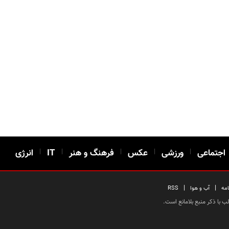
اجتماعی
|
ورزشی
|
عکس
|
فرهنگ و هنر
|
IT
|
انرژی
|
|
امه
آب و هوا
RSS
 با ذکر منبع بلامانع است.