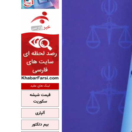
لینک های مفید
قیمت شیشه
سکوریت
آلپاری
بیم دتکتور