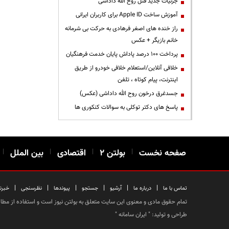
جزئیات جدید قتل روح الله داداشی
آموزش ساخت Apple ID برای کاربران ایرانی
راز خنده های اصغر فرهادی به حرکت بی شرمانه
خانم بازیگر + عکس
پرداخت ۱۰۰ درصد پاداش پایان خدمت فرهنگیان
خلافی آنلاین/استعلام خلافی خودرو از طریق
اینترنت، پیام کوتاه ، تلفن
جسدغرق درخون روح الله داداشی (عکس)
پاسخ های دکتر توکلی به سوالات کنکوری ها
صفحه نخست
|
بولتن ۲
|
اقتصادی
|
بین الملل
|
|
|
|
|
|
|
تماس با ما
درباره ما
آرشیو
جستجو
پیوندها
نظرسنجی
خبرن
تمام حقوق مادی و معنوی این سایت متعلق به بولتن نیوز است و استفاده از مطالب
طراحی و تولید: "
ایران سامانه
"