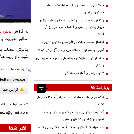
دستگیری ۱۰۴ مظنون طی عملیات‌هایی علیه
داعش در ترکیه
واکنش امام جمعه اردبیل به سخنان باقر خرازی:
دروغ بستن به رهبری قطعاً جرم بسیار بزرگی
به گزارش
بولتن نی
است
منظور مدیریت پرو
احتمال وجود حیات در اقیانوس مدفون «اروپا»
پذیرش اصحاب پرون
آمریکا و اسرائیل سامانه «پیکان» را آزمایش کردند
شود و از ورود هرگ
هشدار درباره فروش حواله‌های صوری خودروهای
وارداتی
برچسب ها:
واسطه 
۷ توصیه برای آغاز نویسندگی
پربازدید ها
گزارش خطا
تنگه هرمز قابل معامله نیست برای آمریکا معبر باز
نکنید
شما می توانید مطالب 
گستره امپراتوری ایران در ۵ قرن پیش از میلاد؛
nnews@gmail.com
تصویری از ایران ۲۵ قرن پیش
نظر شما
باید افراد کارآمدتر را به کار گرفت/ کاری می کنیم