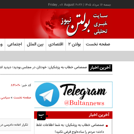
جمعه ۱۶ مرداد ۱۴۰۵
|
Friday , 07 August 2026
صفحه نخست
بولتن ۲
اقتصادی
بین الملل
اجتماعی
ور
آخرین اخبار
صمصامی خطاب به پزشکیان: خودتان در مجلس بودید؛ دیدید انتقادا
کد خبر:
۸۴۱۰۲۰
صفحه نخست
»
سیاسی
آخرین اخبار
تکرار اعاده دادرسی در
صمصامی خطاب به پزشکیان: به شما اطلاعات غلط
دادند؛ مردم را ساده‌لوح فرض نکنید!