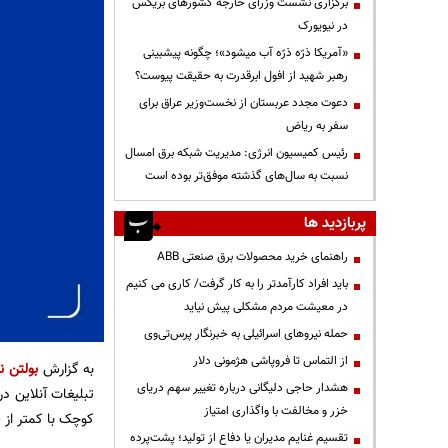
برگزاری نشست وزرای خارجه کشورهای بریکس
در نیویورک
«آمریکا ذرّه ذرّه آب میشود»؛ چگونه پیشبینی
رهبر شهید از افول ابرقدرت به حقیقت پیوست؟
دعوت مجدد عربستان از نخست‌وزیر عراق برای
سفر به ریاض
رئیس کمیسیون انرژی: مدیریت شبکه برق امسال
نسبت به سال‌های گذشته موفق‌تر بوده است
پربازدید ها
راهنمای خرید محصولات برق صنعتی ABB
باید افراد کارآمدتر را به کار گرفت/ کاری می کنیم
در معیشت مردم مشکلی پیش نیاید
حمله نیروهای اسرائیلی به خبرنگار پرس‌تی‌وی
از التماس تا فروپاشی هژمونی دلار
به گزارش
بولتن نی
هشدار حاجی دلیگانی درباره تغییر سهم دریای
تبلیغات آنلاین د
خزر و مخالفت با واگذاری امتیاز
کوچک با کمتر از ۵۰ کارمند و گردش مالی سالانۀ زیر ۱۰ میلیون یورو از اجرای آن معاف‌اند.
تقسیم غنایم مدیران یا دفاع از تولید؛ پشت‌پرده