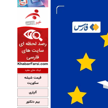
لینک های مفید
قیمت شیشه
سکوریت
آلپاری
بیم دتکتور