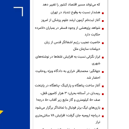
که می‌تواند مسیر اقتصاد کشور را تغییر دهد
هشدار نسبت به وقوع تندباد در تهران
آغاز ثبت‌نام آزمون ارشد علوم پزشکی از امروز
شواهد پژوهشی از وجود فسفر در بمباران «لامرد»
حکایت دارد
خاصیت عجیب رژیم اشغالگر قدس از زبان
دیپلمات سازمان ملل
ابراز نگرانی نسبت به افزایش غلط‌ها در نوشته‌های
شهری
جهانگیر: محمدباقر خرازی به دادگاه ویژه روحانیت
احضار شد
آغاز ساخت پناهگاه و پارکینگ -پناهگاه در پایتخت
ریمـدان در آستانه بحران؛ ۳ هزار کامیون قفل،
صف ۵۰ کیلومتری و گاز مایع زیر آفتاب ۵۰ درجه!
بازی‌های لیگ برتر فوتبال با تماشاگر برگزار می‌شود
دریاچه ارومیه جان گرفت؛ افزایش ۷۸ سانتی‌متری
تراز