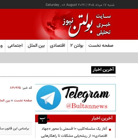
شنبه ۱۷ مرداد ۱۴۰۵
|
Saturday , 08 August 2026
صفحه نخست
بولتن ۲
اقتصادی
بین الملل
اجتماعی
ور
آخرین اخبار
آغاز ثبت‌نام آزمون ارشد علوم پزشکی از امروز
کد خبر:
۸۴۰۹۲۵
صفحه نخست
»
بین المل
آخرین اخبار
براساس این قانون سکوه
آغاز یک سلسله‌کلیپ ۱۰ قسمتی با محور «جهاد
اقتصادی»؛ از ریشه‌یابی مشکلات تا راهکارهایی