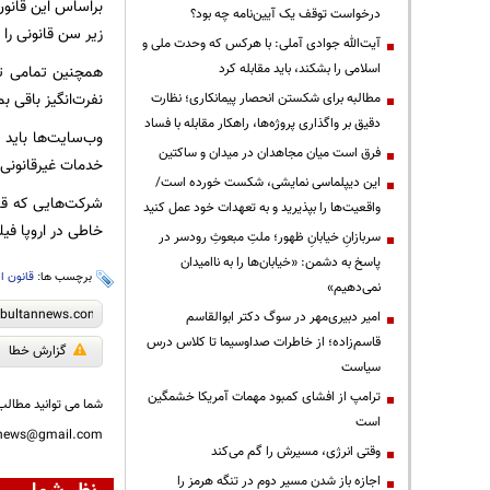
براساس این قانون
درخواست توقف یک آیین‌نامه چه بود؟
زیر سن قانونی را
آیت‌الله جوادی آملی: با هرکس که وحدت ملی و
اسلامی را بشکند، باید مقابله کرد
همچنین تمامی تب
نفرت‌انگیز باقی بم
مطالبه برای شکستن انحصار پیمانکاری؛ نظارت
دقیق بر واگذاری پروژه‌ها، راهکار مقابله با فساد
وب‌سایت‌ها باید ه
فرق است میان مجاهدان در میدان و ساکتین
خدمات غیرقانونی 
این دیپلماسی نمایشی، شکست خورده است/
واقعیت‌ها را بپذیرید و به تعهدات خود عمل کنید
خاطی در اروپا فیل
سربازانِ خیابانِ ظهور؛ ملتِ مبعوثِ رودسر در
پاسخ به دشمن: «خیابان‌ها را به ناامیدان
برچسب ها:
قانون ای
نمی‌دهیم»
امیر دبیری‌مهر در سوگ دکتر ابوالقاسم
قاسم‌زاده؛ از خاطرات صداوسیما تا کلاس درس
گزارش خطا
سیاست
ترامپ از افشای کمبود مهمات آمریکا خشمگین
شما می توانید مطالب 
است
nnews@gmail.com
وقتی انرژی، مسیرش را گم می‌کند
اجازه باز شدن مسیر دوم در تنگه هرمز را