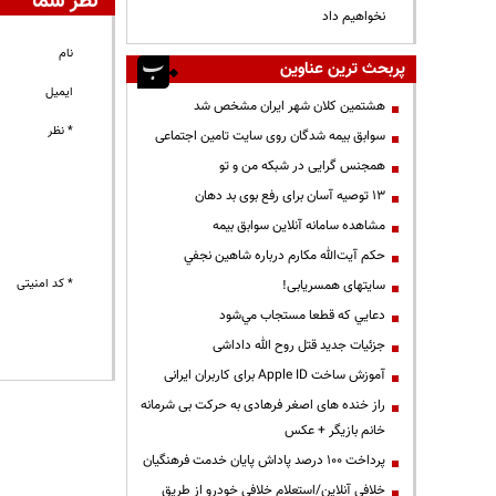
نظر شما
نخواهیم داد
نام
پربحث ترین عناوین
ایمیل
هشتمین کلان شهر ایران مشخص شد
* نظر
سوابق بیمه شدگان روی سایت تامین اجتماعی
همجنس گرایی در شبکه من و تو
13 توصیه آسان برای رفع بوی بد دهان
مشاهده سامانه آنلاين سوابق بیمه
حكم آيت‌الله مكارم درباره شاهين نجفي
* کد امنیتی
سایتهای همسریابی!
دعايي كه قطعا مستجاب مي‌شود
جزئیات جدید قتل روح الله داداشی
آموزش ساخت Apple ID برای کاربران ایرانی
راز خنده های اصغر فرهادی به حرکت بی شرمانه
خانم بازیگر + عکس
پرداخت ۱۰۰ درصد پاداش پایان خدمت فرهنگیان
خلافی آنلاین/استعلام خلافی خودرو از طریق